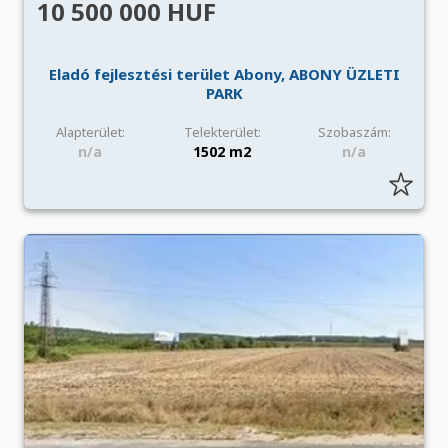
10 500 000 HUF
Eladó fejlesztési terület Abony, ABONY ÜZLETI
PARK
Alapterület:
Telekterület:
Szobaszám:
n/a
1502 m2
n/a