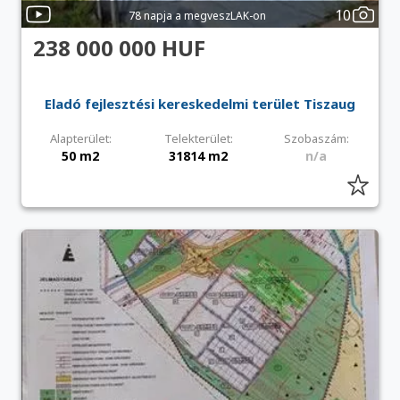
10
78 napja a megveszLAK-on
238 000 000 HUF
Eladó fejlesztési kereskedelmi terület Tiszaug
Alapterület:
Telekterület:
Szobaszám:
50 m2
31814 m2
n/a