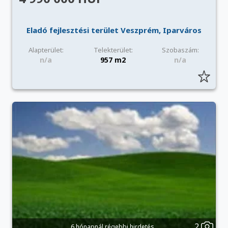
Eladó fejlesztési terület Veszprém, Iparváros
Alapterület:
Telekterület:
Szobaszám:
n/a
957 m2
n/a
2
6 hónapnál régebbi hirdetés