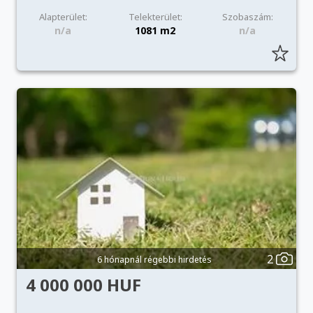
Alapterület:
Telekterület:
Szobaszám:
n/a
1081 m2
n/a
2
6 hónapnál régebbi hirdetés
4 000 000 HUF