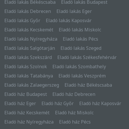
Eladó lakás Békéscsaba
Eladó lakás Budapest
Eladó lakás Debrecen
Eladó lakás Eger
Eladó lakás Győr
Eladó lakás Kaposvár
Eladó lakás Kecskemét
Eladó lakás Miskolc
Eladó lakás Nyíregyháza
Eladó lakás Pécs
Eladó lakás Salgótarján
Eladó lakás Szeged
Eladó lakás Szekszárd
Eladó lakás Székesfehérvár
Eladó lakás Szolnok
Eladó lakás Szombathely
Eladó lakás Tatabánya
Eladó lakás Veszprém
Eladó lakás Zalaegerszeg
Eladó ház Békéscsaba
Eladó ház Budapest
Eladó ház Debrecen
Eladó ház Eger
Eladó ház Győr
Eladó ház Kaposvár
Eladó ház Kecskemét
Eladó ház Miskolc
Eladó ház Nyíregyháza
Eladó ház Pécs