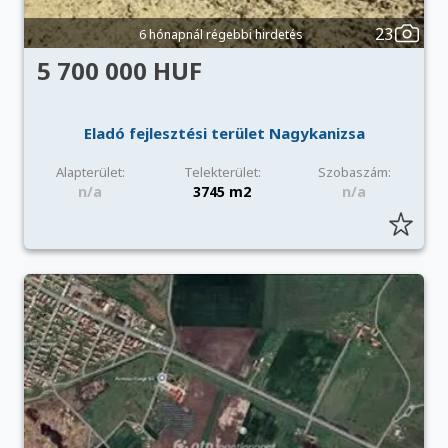
23
6 hónapnál régebbi hirdetés
5 700 000 HUF
Eladó fejlesztési terület Nagykanizsa
Alapterület:
Telekterület:
Szobaszám:
n/a
3745 m2
n/a