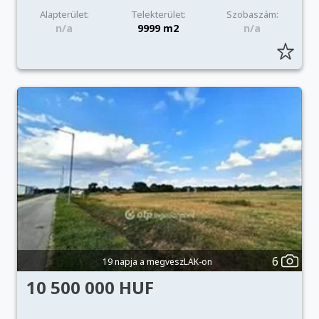
Alapterület:
Telekterület:
Szobaszám:
n/a
9999 m2
n/a
6
19 napja a megveszLAK-on
10 500 000 HUF