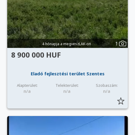
1
4 hónapja a megveszLAK-on
8 900 000 HUF
Eladó fejlesztési terület Szentes
Alapterület:
Telekterület:
Szobaszám:
n/a
n/a
n/a