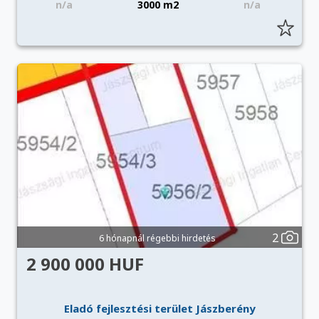
n/a
3000 m2
n/a
2
6 hónapnál régebbi hirdetés
2 900 000 HUF
Eladó fejlesztési terület Jászberény