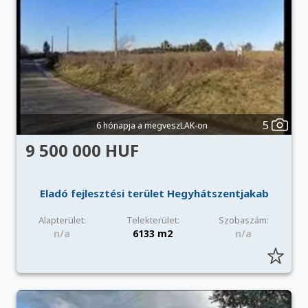
5
6 hónapja a megveszLAK-on
9 500 000 HUF
Eladó fejlesztési terület Hegyhátszentjakab
Alapterület:
Telekterület:
Szobaszám:
n/a
6133 m2
n/a