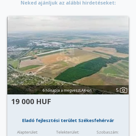
Neked ajánljuk az alábbi hirdetéseket:
5
6 hónapja a megveszLAK-on
19 000 HUF
Eladó fejlesztési terület Székesfehérvár
Alapterület:
Telekterület:
Szobaszám: