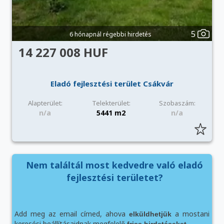
5
6 hónapnál régebbi hirdetés
14 227 008 HUF
Eladó fejlesztési terület Csákvár
Alapterület:
Telekterület:
Szobaszám:
n/a
5441 m2
n/a
Nem találtál most kedvedre való eladó
fejlesztési területet?
Add meg az email címed, ahova
a mostani
elküldhetjük
keresési beállításaidnak megfelelő
.
friss hirdetéseket