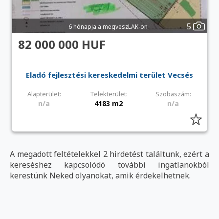
5
6 hónapja a megveszLAK-on
82 000 000 HUF
Eladó fejlesztési kereskedelmi terület Vecsés
Alapterület:
Telekterület:
Szobaszám:
n/a
4183 m2
n/a
A megadott feltételekkel 2 hirdetést találtunk, ezért a
kereséshez kapcsolódó további ingatlanokból
kerestünk Neked olyanokat, amik érdekelhetnek.