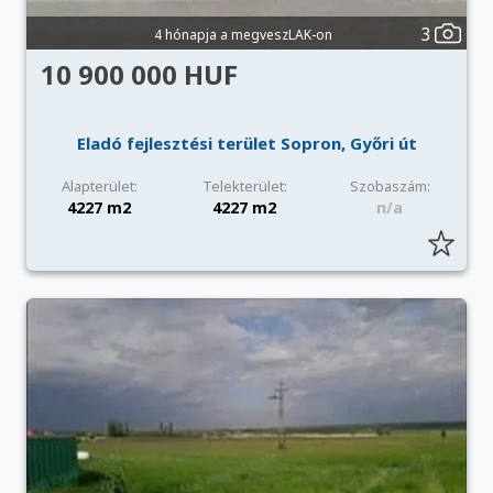
3
4 hónapja a megveszLAK-on
10 900 000 HUF
Eladó fejlesztési terület Sopron, Győri út
Alapterület:
Telekterület:
Szobaszám:
4227 m2
4227 m2
n/a