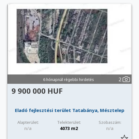
2
6 hónapnál régebbi hirdetés
9 900 000 HUF
Eladó fejlesztési terület Tatabánya, Mésztelep
Alapterület:
Telekterület:
Szobaszám:
n/a
4073 m2
n/a