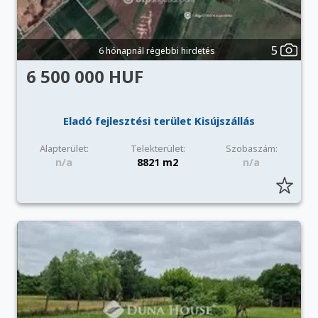
5
6 hónapnál régebbi hirdetés
6 500 000 HUF
Eladó fejlesztési terület Kisújszállás
Alapterület:
Telekterület:
Szobaszám:
n/a
8821 m2
n/a