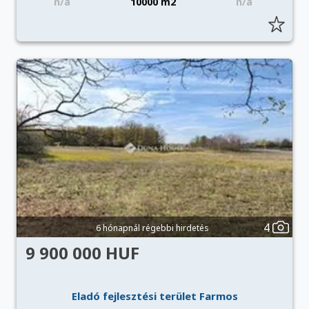
n/a
10000 m2
n/a
4
6 hónapnál régebbi hirdetés
9 900 000 HUF
Eladó fejlesztési terület Farmos