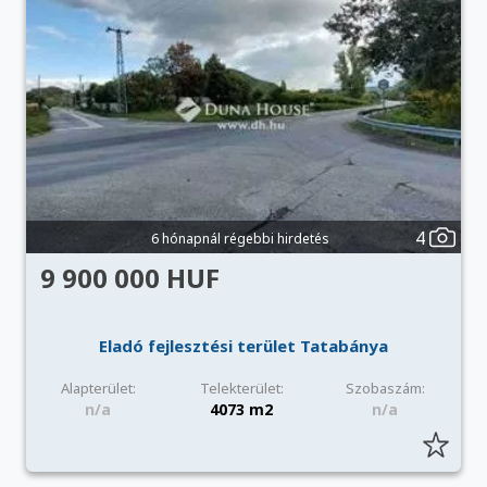
4
6 hónapnál régebbi hirdetés
9 900 000 HUF
Eladó fejlesztési terület Tatabánya
Alapterület:
Telekterület:
Szobaszám:
n/a
4073 m2
n/a