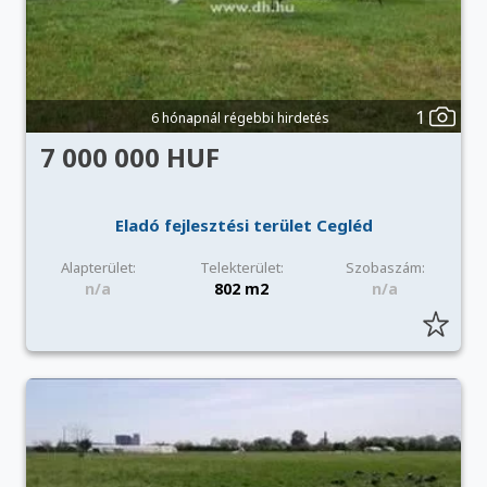
1
6 hónapnál régebbi hirdetés
7 000 000 HUF
Eladó fejlesztési terület Cegléd
Alapterület:
Telekterület:
Szobaszám:
n/a
802 m2
n/a