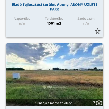
Eladó fejlesztési terület Abony, ABONY ÜZLETI
PARK
Alapterület:
Telekterület:
Szobaszám:
n/a
1501 m2
n/a
7
19 napja a megveszLAK-on