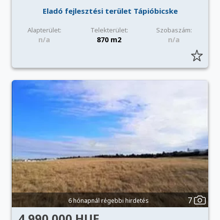
Eladó fejlesztési terület Tápióbicske
Alapterület:
Telekterület:
Szobaszám:
n/a
870 m2
n/a
7
6 hónapnál régebbi hirdetés
4 990 000 HUF