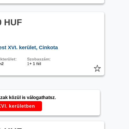
0 HUF
t XVI. kerület, Cinkota
kterület:
Szobaszám:
m2
1
+ 1 fél
zak közül is válogathatsz.
VI. kerületben