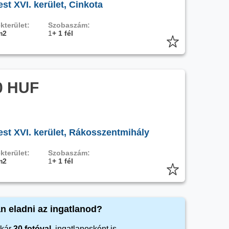
t XVI. kerület, Cinkota
kterület:
Szobaszám:
m2
1
+ 1 fél
0 HUF
st XVI. kerület, Rákosszentmihály
kterület:
Szobaszám:
m2
1
+ 1 fél
n eladni az ingatlanod?
kár
30 fotóval
, ingatlanosként is