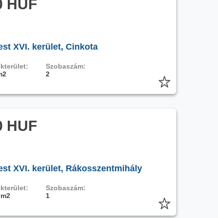
0 HUF
t XVI. kerület, Cinkota
kterület:
Szobaszám:
m2
2
0 HUF
st XVI. kerület, Rákosszentmihály
kterület:
Szobaszám:
 m2
1