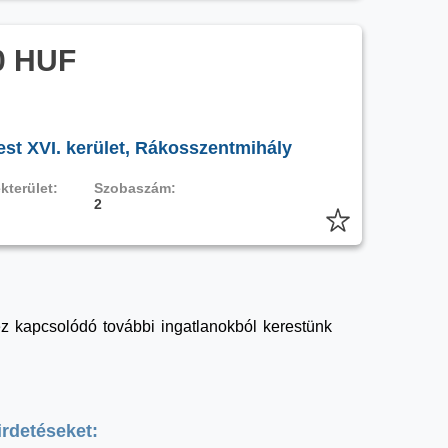
0 HUF
st XVI. kerület, Rákosszentmihály
kterület:
Szobaszám:
2
hez kapcsolódó további ingatlanokból kerestünk
irdetéseket: