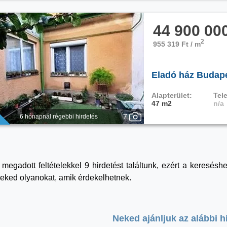
44 900 00
2
955 319 Ft / m
Eladó ház Budape
Alapterület:
Tele
47 m2
n/a
7
6 hónapnál régebbi hirdetés
 megadott feltételekkel 9 hirdetést találtunk, ezért a keresés
eked olyanokat, amik érdekelhetnek.
Neked ajánljuk az alábbi h