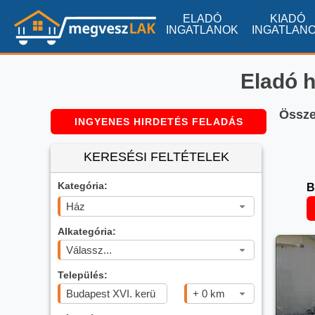
ELADÓ
KIADÓ
INGATLANOK
INGATLAN
Eladó h
Összes
INGYENES HIRDETÉS FELADÁS
KERESÉSI FELTÉTELEK
Kategória:
B
Ház
Alkategória:
Válassz...
Település:
+ 0 km