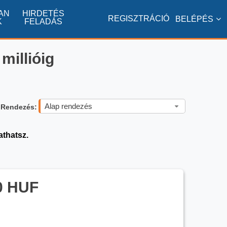
AN
HIRDETÉS
REGISZTRÁCIÓ
BELÉPÉS
K
FELADÁS
millióig
Alap rendezés
Rendezés:
athatsz.
0 HUF