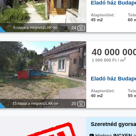
Eladó ház Budapes
Alapterület:
Tele
45 m2
60 
24
9 napja a megveszLAK-on
40 000 00
2
1 000 000 Ft / m
Eladó ház Budape
Alapterület:
Tele
40 m2
55 
20
15 napja a megveszLAK-on
Szeretnéd gyorsa
📷 Hirdess
INGYEN
a