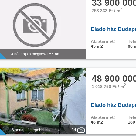
33 900 00
2
753 333 Ft / m
Eladó ház Budapes
Alapterület:
Tele
45 m2
60 
4 hónapja a megveszLAK-on
48 900 00
2
1 018 750 Ft / m
Eladó ház Budape
Alapterület:
Tele
48 m2
180
34
6 hónapnál régebbi hirdetés