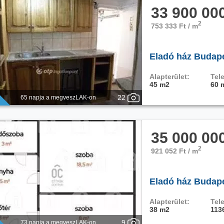
33 900 00
2
753 333 Ft / m
Eladó ház Budapes
Alapterület:
Tele
45 m2
60 
22
65 napja a megveszLAK-on
35 000 00
2
921 052 Ft / m
Eladó ház Budape
Alapterület:
Tele
38 m2
113
9
73 napja a megveszLAK-on