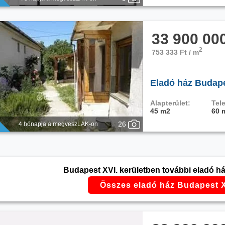
33 900 00
2
753 333 Ft / m
Eladó ház Budapes
Alapterület:
Tele
45 m2
60 
26
4 hónapja a megveszLAK-on
Budapest XVI. kerületben további eladó há
Összes eladó ház Budapest X