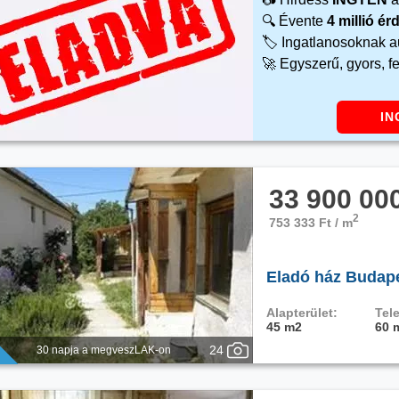
🔍 Évente
4 millió é
🏷️ Ingatlanosoknak 
🚀 Egyszerű, gyors, f
IN
33 900 00
2
753 333 Ft / m
Eladó ház Budapes
Alapterület:
Tele
45 m2
60 
24
30 napja a megveszLAK-on