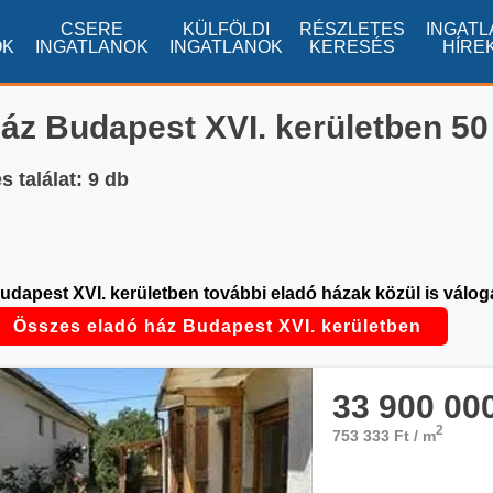
CSERE
KÜLFÖLDI
RÉSZLETES
INGATL
OK
INGATLANOK
INGATLANOK
KERESÉS
HÍRE
áz Budapest XVI. kerületben 50 
 találat: 9 db
udapest XVI. kerületben további eladó házak közül is válog
Összes eladó ház Budapest XVI. kerületben
33 900 00
2
753 333 Ft / m