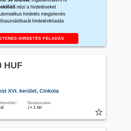
rdeklődő
nézi a hirdetéseket
automatikus hirdetés megjelenés
elhasználóbarát hirdetésfeladás
GYENES HIRDETÉS FELADÁS
0 HUF
t XVI. kerület, Cinkota
kterület:
Szobaszám:
m2
1
+ 1 fél