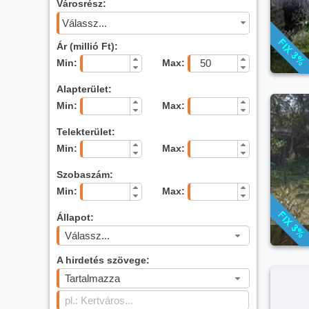
Városrész:
Válassz...
Ár (millió Ft):
Min:
Max:
Alapterület:
Min:
Max:
Telekterület:
Min:
Max:
Szobaszám:
Min:
Max:
Állapot:
Válassz...
A hirdetés szövege:
Tartalmazza