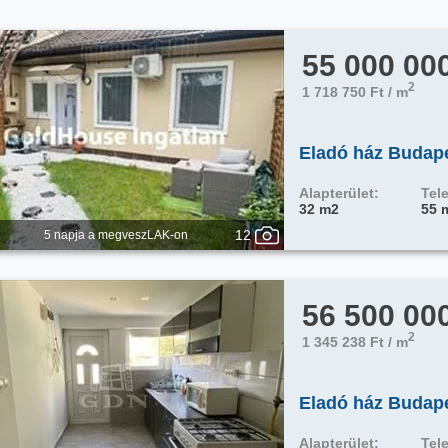
55 000 00
2
1 718 750 Ft / m
Eladó ház Budape
Alapterület:
Tele
32 m2
55 
12
5 napja a megveszLAK-on
56 500 00
2
1 345 238 Ft / m
Eladó ház Budape
Alapterület:
Tele