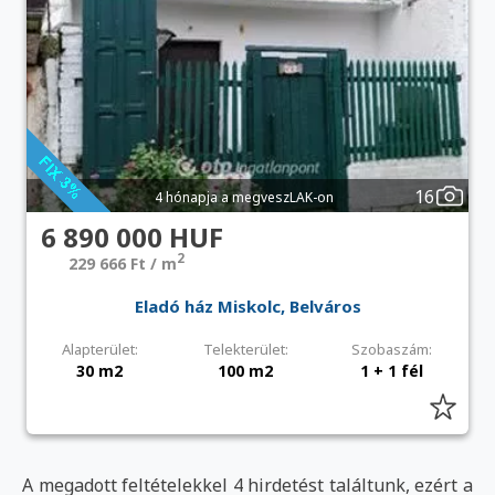
16
4 hónapja a megveszLAK-on
6 890 000 HUF
2
229 666 Ft / m
Eladó ház Miskolc, Belváros
Alapterület:
Telekterület:
Szobaszám:
30 m2
100 m2
1 + 1 fél
A megadott feltételekkel 4 hirdetést találtunk, ezért a