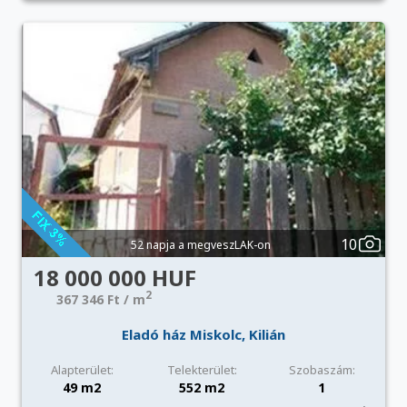
10
52 napja a megveszLAK-on
18 000 000 HUF
2
367 346 Ft / m
Eladó ház Miskolc, Kilián
Alapterület:
Telekterület:
Szobaszám:
49 m2
552 m2
1