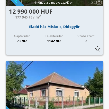
22
4 hónapja a megveszLAK-on
12 990 000 HUF
2
177 945 Ft / m
Eladó ház Miskolc, Diósgyőr
Alapterület:
Telekterület:
Szobaszám:
73 m2
1142 m2
2