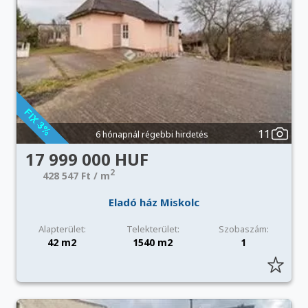
11
6 hónapnál régebbi hirdetés
17 999 000 HUF
2
428 547 Ft / m
Eladó ház Miskolc
Alapterület:
Telekterület:
Szobaszám:
42 m2
1540 m2
1