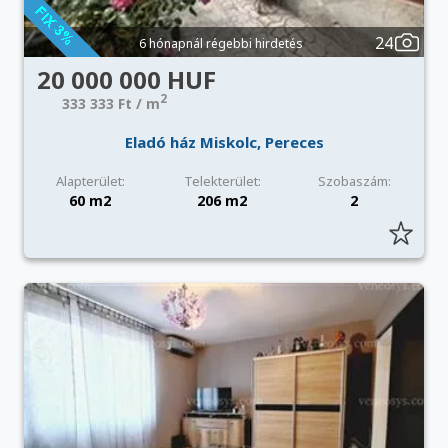
24
6 hónapnál régebbi hirdetés
20 000 000 HUF
2
333 333 Ft / m
Eladó ház Miskolc, Pereces
Alapterület:
Telekterület:
Szobaszám:
60 m2
206 m2
2