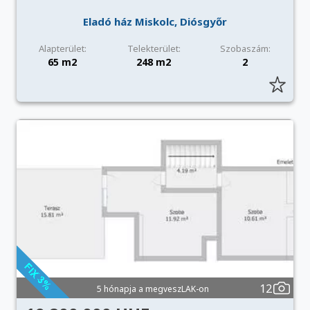
Eladó ház Miskolc, Diósgyőr
Alapterület:
Telekterület:
Szobaszám:
65 m2
248 m2
2
12
5 hónapja a megveszLAK-on