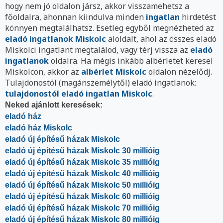
hogy nem jó oldalon jársz, akkor visszamehetsz a
főoldalra, ahonnan kiindulva minden
ingatlan
hirdetést
könnyen megtalálhatsz. Esetleg egyből megnézheted az
eladó ingatlanok Miskolc
aloldalt, ahol az összes eladó
Miskolci ingatlant megtalálod, vagy térj vissza az
eladó
ingatlanok
oldalra. Ha mégis inkább albérletet keresel
Miskolcon, akkor az
albérlet Miskolc
oldalon nézelődj.
Tulajdonostól (magánszemélytől) eladó ingatlanok:
tulajdonostól eladó ingatlan Miskolc
.
Neked ajánlott keresések:
eladó ház
eladó ház Miskolc
eladó új építésű házak Miskolc
eladó új építésű házak Miskolc 30 millióig
eladó új építésű házak Miskolc 35 millióig
eladó új építésű házak Miskolc 40 millióig
eladó új építésű házak Miskolc 50 millióig
eladó új építésű házak Miskolc 60 millióig
eladó új építésű házak Miskolc 70 millióig
eladó új építésű házak Miskolc 80 millióig