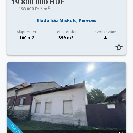
19 800 000 HUF
2
198 000 Ft / m
Eladó ház Miskolc, Pereces
Alapterület:
Telekterület:
Szobaszám:
100 m2
399 m2
4