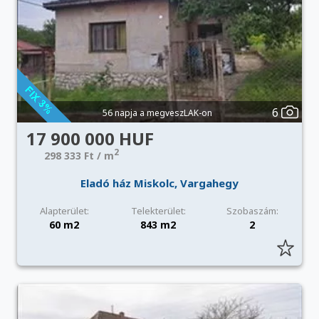
6
56 napja a megveszLAK-on
17 900 000 HUF
2
298 333 Ft / m
Eladó ház Miskolc, Vargahegy
Alapterület:
Telekterület:
Szobaszám:
60 m2
843 m2
2