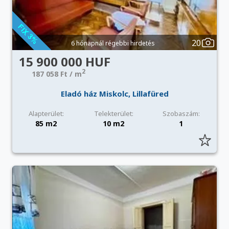
20
6 hónapnál régebbi hirdetés
15 900 000 HUF
2
187 058 Ft / m
Eladó ház Miskolc, Lillafüred
Alapterület:
Telekterület:
Szobaszám:
85 m2
10 m2
1