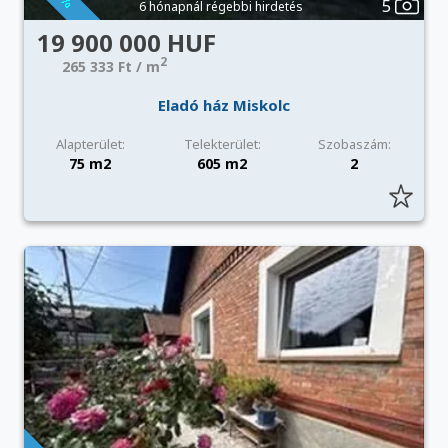
5
6 hónapnál régebbi hirdetés
19 900 000 HUF
2
265 333 Ft / m
Eladó ház Miskolc
Alapterület:
Telekterület:
Szobaszám:
75 m2
605 m2
2