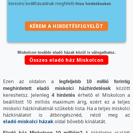
keresési beállításaidnak megfelelő
.
friss hirdetéseket
KÉREM A HIRDETÉSFIGYELŐT
Miskolcon további eladó házak közül is válogathatsz.
Összes eladó ház Miskolcon
Ezen az oldalon a
legfeljebb 10 millió forintig
között
meghirdetett eladó miskolci házhirdetések
kereshetsz. Jelenleg
érhető el Miskolcon a
4 hirdetés
beállított 10 milliós maximum árig, ezért ez a teljes
miskolci házkínálatnál szűkebb lista. Ha a teljes miskolci
házkínálatot is átböngésznéd, nézd meg az
eladó miskolci házak
oldal bővebb kínálatát.
A tökéletes családi
Eladó ház Miskolcon 10 millióig?