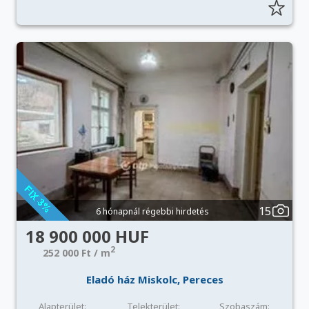
15
6 hónapnál régebbi hirdetés
18 900 000 HUF
2
252 000 Ft / m
Eladó ház Miskolc, Pereces
Alapterület:
Telekterület:
Szobaszám: