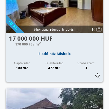
16
6 hónapnál régebbi hirdetés
17 000 000 HUF
2
170 000 Ft / m
Eladó ház Miskolc
Alapterület:
Telekterület:
Szobaszám:
100 m2
477 m2
3