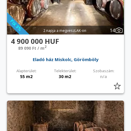
14
2 napja a megveszLAK-on
4 900 000 HUF
2
89 090 Ft / m
Eladó ház Miskolc, Görömböly
Alapterület:
Telekterület:
Szobaszám:
55 m2
30 m2
n/a