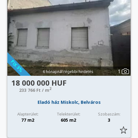
1
6 hónapnál régebbi hirdetés
18 000 000 HUF
2
233 766 Ft / m
Eladó ház Miskolc, Belváros
Alapterület:
Telekterület:
Szobaszám:
77 m2
605 m2
3