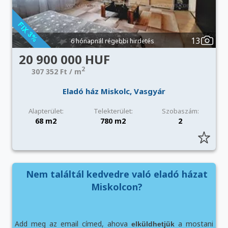
13
6 hónapnál régebbi hirdetés
20 900 000 HUF
2
307 352 Ft / m
Eladó ház Miskolc, Vasgyár
Alapterület:
Telekterület:
Szobaszám:
68 m2
780 m2
2
Nem találtál kedvedre való eladó házat
Miskolcon?
Add meg az email címed, ahova
a mostani
elküldhetjük