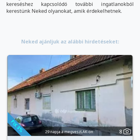
kereséshez kapcsolódó további ingatlanokból
kerestünk Neked olyanokat, amik érdekelhetnek.
Neked ajánljuk az alábbi hirdetéseket:
8
29 napja a megveszLAK-on