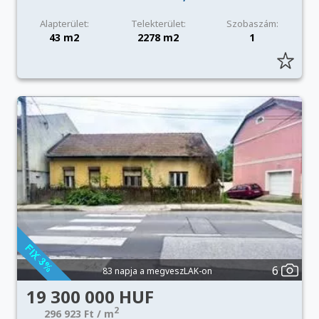
Alapterület:
Telekterület:
Szobaszám:
43 m2
2278 m2
1
6
83 napja a megveszLAK-on
19 300 000 HUF
2
296 923 Ft / m