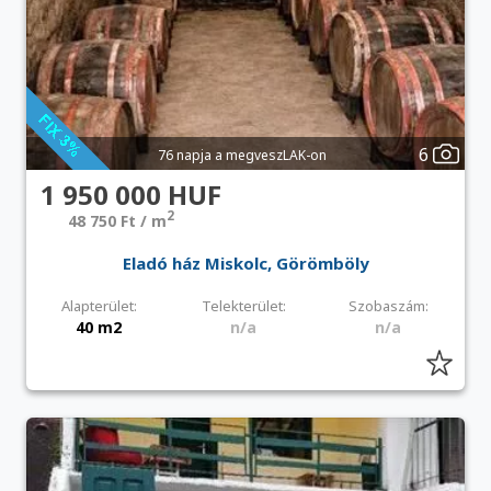
6
76 napja a megveszLAK-on
1 950 000 HUF
2
48 750 Ft / m
Eladó ház Miskolc, Görömböly
Alapterület:
Telekterület:
Szobaszám:
40 m2
n/a
n/a