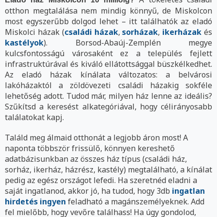
otthon megtalálása nem mindig könnyű, de Miskolcon
most egyszerűbb dolgod lehet – itt találhatók az eladó
Miskolci házak (
családi házak
,
sorházak
,
ikerházak
és
kastélyok
). Borsod-Abaúj-Zemplén megye
kulcsfontosságú városaként ez a település fejlett
infrastruktúrával és kiváló ellátottsággal büszkélkedhet.
Az eladó házak kínálata változatos: a belvárosi
lakóházaktól a zöldövezeti családi házakig sokféle
lehetőség adott. Tudod már, milyen ház lenne az ideális?
Szűkítsd a keresést alkategóriával, hogy célirányosabb
találatokat kapj.
Találd meg álmaid otthonát a legjobb áron most! A
naponta többször frissülő, könnyen kereshető
adatbázisunkban az összes ház típus (családi ház,
sorház, ikerház, házrész, kastély) megtalálható, a kínálat
pedig az egész országot lefedi. Ha szeretnéd eladni a
saját ingatlanod, akkor jó, ha tudod, hogy 3db
ingatlan
hirdetés ingyen
feladható a magánszemélyeknek. Add
fel mielőbb, hogy vevőre találhass! Ha úgy gondolod,