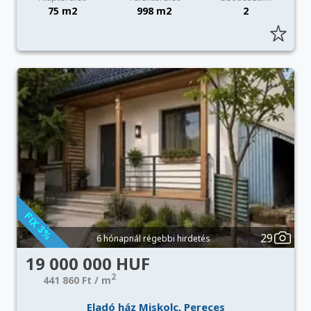
75 m2
998 m2
2
29
6 hónapnál régebbi hirdetés
19 000 000 HUF
2
441 860 Ft / m
Eladó ház Miskolc, Pereces