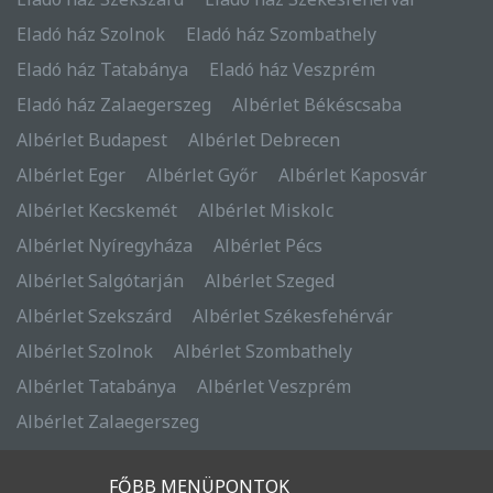
Eladó ház Szolnok
Eladó ház Szombathely
Eladó ház Tatabánya
Eladó ház Veszprém
Eladó ház Zalaegerszeg
Albérlet Békéscsaba
Albérlet Budapest
Albérlet Debrecen
Albérlet Eger
Albérlet Győr
Albérlet Kaposvár
Albérlet Kecskemét
Albérlet Miskolc
Albérlet Nyíregyháza
Albérlet Pécs
Albérlet Salgótarján
Albérlet Szeged
Albérlet Szekszárd
Albérlet Székesfehérvár
Albérlet Szolnok
Albérlet Szombathely
Albérlet Tatabánya
Albérlet Veszprém
Albérlet Zalaegerszeg
FŐBB MENÜPONTOK