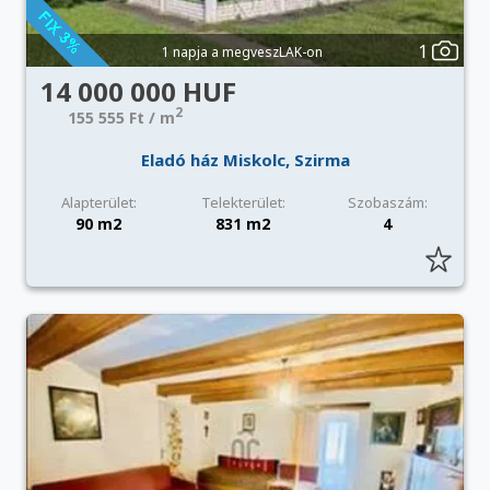
1
1 napja a megveszLAK-on
14 000 000 HUF
2
155 555 Ft / m
Eladó ház Miskolc, Szirma
Alapterület:
Telekterület:
Szobaszám:
90 m2
831 m2
4