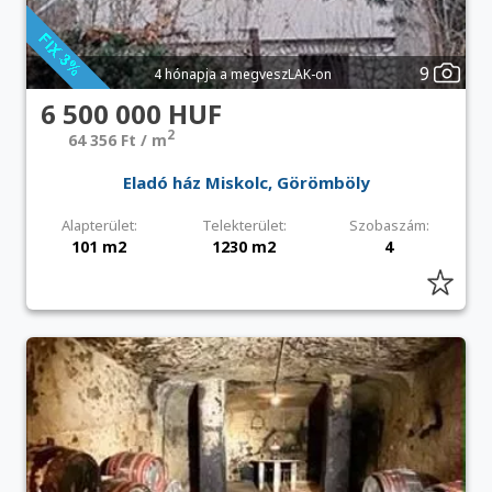
9
4 hónapja a megveszLAK-on
6 500 000 HUF
2
64 356 Ft / m
Eladó ház Miskolc, Görömböly
Alapterület:
Telekterület:
Szobaszám:
101 m2
1230 m2
4