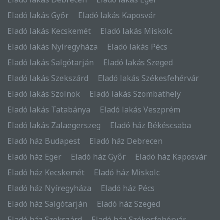
Eladó lakás Győr
Eladó lakás Kaposvár
Eladó lakás Kecskemét
Eladó lakás Miskolc
Eladó lakás Nyíregyháza
Eladó lakás Pécs
Eladó lakás Salgótarján
Eladó lakás Szeged
Eladó lakás Szekszárd
Eladó lakás Székesfehérvár
Eladó lakás Szolnok
Eladó lakás Szombathely
Eladó lakás Tatabánya
Eladó lakás Veszprém
Eladó lakás Zalaegerszeg
Eladó ház Békéscsaba
Eladó ház Budapest
Eladó ház Debrecen
Eladó ház Eger
Eladó ház Győr
Eladó ház Kaposvár
Eladó ház Kecskemét
Eladó ház Miskolc
Eladó ház Nyíregyháza
Eladó ház Pécs
Eladó ház Salgótarján
Eladó ház Szeged
Eladó ház Szekszárd
Eladó ház Székesfehérvár