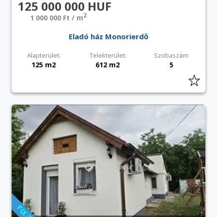
125 000 000 HUF
2
1 000 000 Ft / m
Eladó ház Monorierdő
Alapterület:
Telekterület:
Szobaszám:
125 m2
612 m2
5