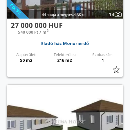
14
44 napja a megveszLAK-on
27 000 000 HUF
2
540 000 Ft / m
Eladó ház Monorierdő
Alapterület:
Telekterület:
Szobaszám:
50 m2
216 m2
1