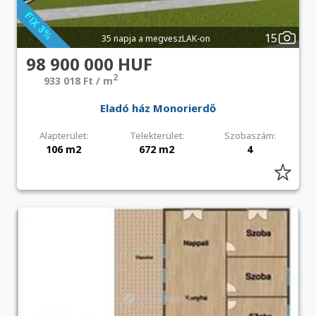
15
35 napja a megveszLAK-on
98 900 000 HUF
2
933 018 Ft / m
Eladó ház Monorierdő
Alapterület:
Telekterület:
Szobaszám:
106 m2
672 m2
4