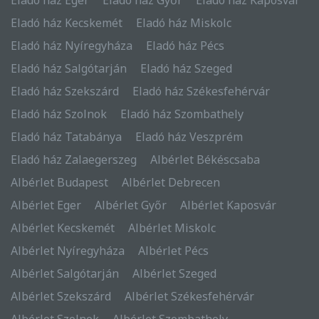
Eladó ház Kecskemét
Eladó ház Miskolc
Eladó ház Nyíregyháza
Eladó ház Pécs
Eladó ház Salgótarján
Eladó ház Szeged
Eladó ház Szekszárd
Eladó ház Székesfehérvár
Eladó ház Szolnok
Eladó ház Szombathely
Eladó ház Tatabánya
Eladó ház Veszprém
Eladó ház Zalaegerszeg
Albérlet Békéscsaba
Albérlet Budapest
Albérlet Debrecen
Albérlet Eger
Albérlet Győr
Albérlet Kaposvár
Albérlet Kecskemét
Albérlet Miskolc
Albérlet Nyíregyháza
Albérlet Pécs
Albérlet Salgótarján
Albérlet Szeged
Albérlet Szekszárd
Albérlet Székesfehérvár
Albérlet Szolnok
Albérlet Szombathely