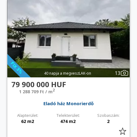
13
40 napja a megveszLAK-on
79 900 000 HUF
2
1 288 709 Ft / m
Eladó ház Monorierdő
Alapterület:
Telekterület:
Szobaszám:
62 m2
474 m2
2