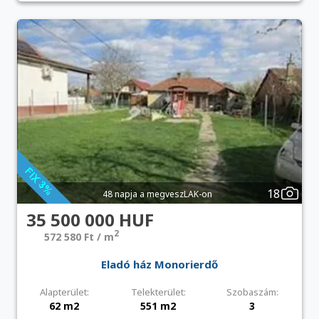
18
48 napja a megveszLAK-on
35 500 000 HUF
2
572 580 Ft / m
Eladó ház Monorierdő
Alapterület:
Telekterület:
Szobaszám:
62 m2
551 m2
3