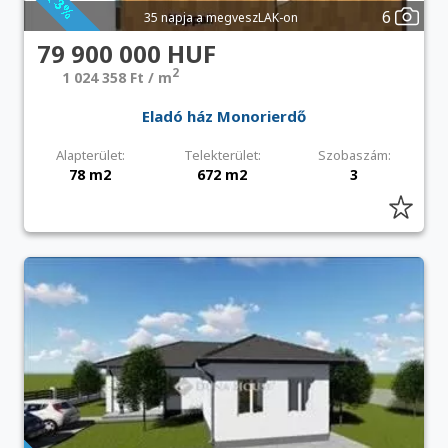
6
35 napja a megveszLAK-on
79 900 000 HUF
2
1 024 358 Ft / m
Eladó ház Monorierdő
Alapterület:
Telekterület:
Szobaszám:
78 m2
672 m2
3