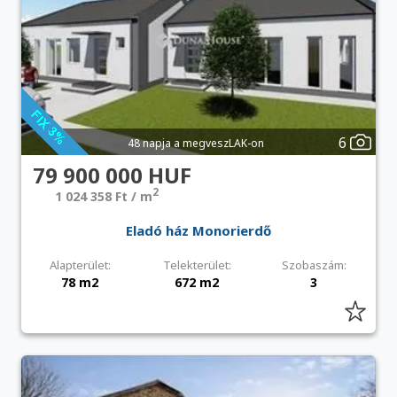
6
48 napja a megveszLAK-on
79 900 000 HUF
2
1 024 358 Ft / m
Eladó ház Monorierdő
Alapterület:
Telekterület:
Szobaszám:
78 m2
672 m2
3