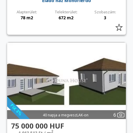
Eladó ház Monorierdő
Alapterület:
Telekterület:
Szobaszám:
78 m2
672 m2
3
6
40 napja a megveszLAK-on
75 000 000 HUF
2
1 013 513 Ft / m