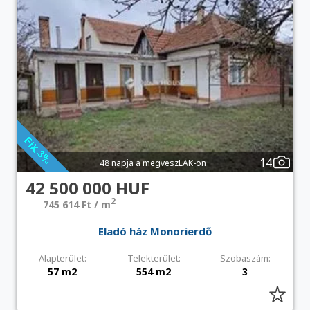
14
48 napja a megveszLAK-on
42 500 000 HUF
2
745 614 Ft / m
Eladó ház Monorierdő
Alapterület:
Telekterület:
Szobaszám:
57 m2
554 m2
3