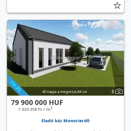
6
40 napja a megveszLAK-on
79 900 000 HUF
2
1 024 358 Ft / m
Eladó ház Monorierdő