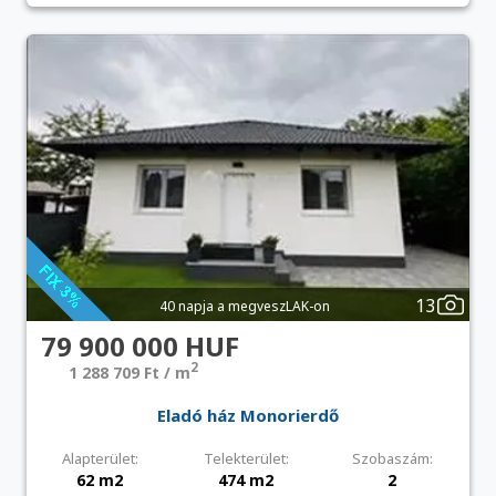
13
40 napja a megveszLAK-on
79 900 000 HUF
2
1 288 709 Ft / m
Eladó ház Monorierdő
Alapterület:
Telekterület:
Szobaszám:
62 m2
474 m2
2