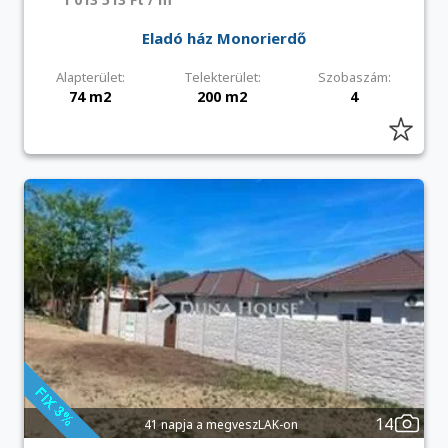
Eladó ház Monorierdő
Alapterület:
Telekterület:
Szobaszám:
74 m2
200 m2
4
14
41 napja a megveszLAK-on