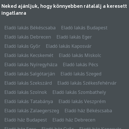
Neked ajánljuk, hogy könnyebben rátalálj a keresett
ingatlanra
Eladó lakás Békéscsaba
Eladó lakás Budapest
Eladó lakás Debrecen
Eladó lakás Eger
Eladó lakás Győr
Eladó lakás Kaposvár
Eladó lakás Kecskemét
Eladó lakás Miskolc
Eladó lakás Nyíregyháza
Eladó lakás Pécs
Eladó lakás Salgótarján
Eladó lakás Szeged
Eladó lakás Szekszárd
Eladó lakás Székesfehérvár
Eladó lakás Szolnok
Eladó lakás Szombathely
Eladó lakás Tatabánya
Eladó lakás Veszprém
Eladó lakás Zalaegerszeg
Eladó ház Békéscsaba
Eladó ház Budapest
Eladó ház Debrecen
Eladó ház Eger
Eladó ház Győr
Eladó ház Kaposvár