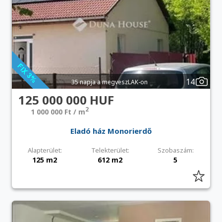
14
35 napja a megveszLAK-on
125 000 000 HUF
2
1 000 000 Ft / m
Eladó ház Monorierdő
Alapterület:
Telekterület:
Szobaszám:
125 m2
612 m2
5