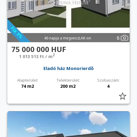
6
46 napja a megveszLAK-on
75 000 000 HUF
2
1 013 513 Ft / m
Eladó ház Monorierdő
Alapterület:
Telekterület:
Szobaszám:
74 m2
200 m2
4