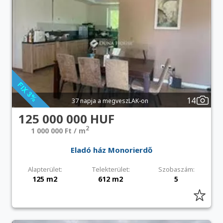
14
37 napja a megveszLAK-on
125 000 000 HUF
2
1 000 000 Ft / m
Eladó ház Monorierdő
Alapterület:
Telekterület:
Szobaszám:
125 m2
612 m2
5