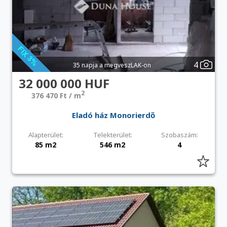
4
35 napja a megveszLAK-on
32 000 000 HUF
2
376 470 Ft / m
Eladó ház Monorierdő
Alapterület:
Telekterület:
Szobaszám:
85 m2
546 m2
4