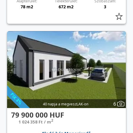
Alapterület:
Telekterület:
Szobaszám:
78 m2
672 m2
3
6
40 napja a megveszLAK-on
79 900 000 HUF
2
1 024 358 Ft / m