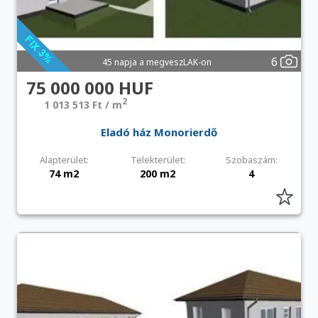
6
45 napja a megveszLAK-on
75 000 000 HUF
2
1 013 513 Ft / m
Eladó ház Monorierdő
Alapterület:
Telekterület:
Szobaszám:
74 m2
200 m2
4