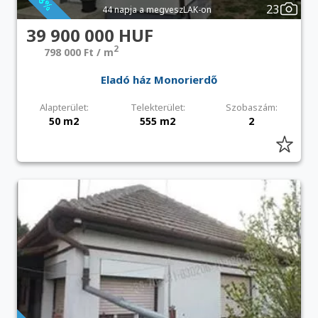
23
44 napja a megveszLAK-on
39 900 000 HUF
2
798 000 Ft / m
Eladó ház Monorierdő
Alapterület:
Telekterület:
Szobaszám:
50 m2
555 m2
2