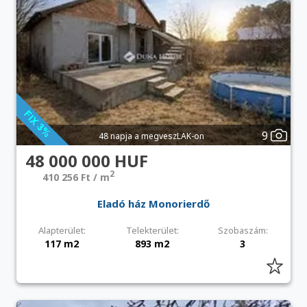
9
48 napja a megveszLAK-on
48 000 000 HUF
2
410 256 Ft / m
Eladó ház Monorierdő
Alapterület:
Telekterület:
Szobaszám:
117 m2
893 m2
3