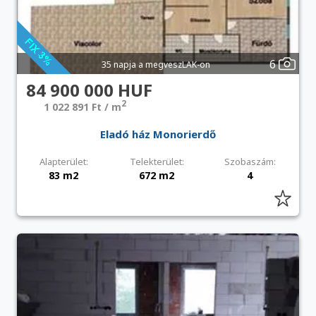
6
35 napja a megveszLAK-on
84 900 000 HUF
2
1 022 891 Ft / m
Eladó ház Monorierdő
Alapterület:
Telekterület:
Szobaszám:
83 m2
672 m2
4