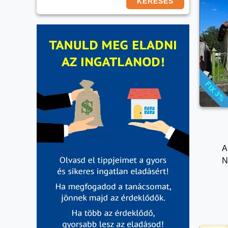
KERESÉS
A
N