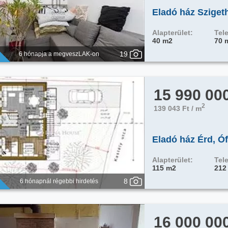
Eladó ház Sziget
Alapterület:
Tele
40 m2
70 
19
6 hónapja a megveszLAK-on
15 990 00
2
139 043 Ft / m
Eladó ház Érd, Óf
Alapterület:
Tele
115 m2
212
8
6 hónapnál régebbi hirdetés
16 000 00