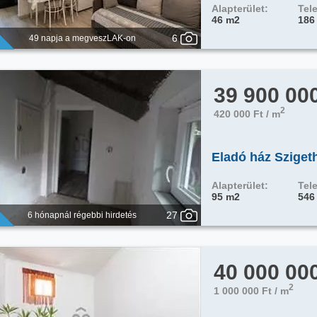
Alapterület:
Tele
46 m2
186
6
49 napja a megveszLAK-on
39 900 00
2
420 000 Ft / m
Eladó ház Sziget
Alapterület:
Tele
95 m2
546
27
6 hónapnál régebbi hirdetés
40 000 00
2
1 000 000 Ft / m