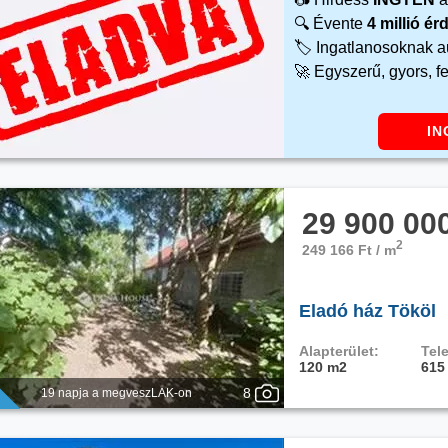
🔍 Évente
4 millió é
🏷️ Ingatlanosoknak 
🚀 Egyszerű, gyors, f
IN
29 900 00
2
249 166 Ft / m
Eladó ház Tököl
Alapterület:
Tele
120 m2
615
8
19 napja a megveszLAK-on