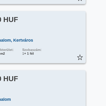
0 HUF
halom, Kertváros
kterület:
Szobaszám:
 m2
1
+ 1 fél
0 HUF
halom