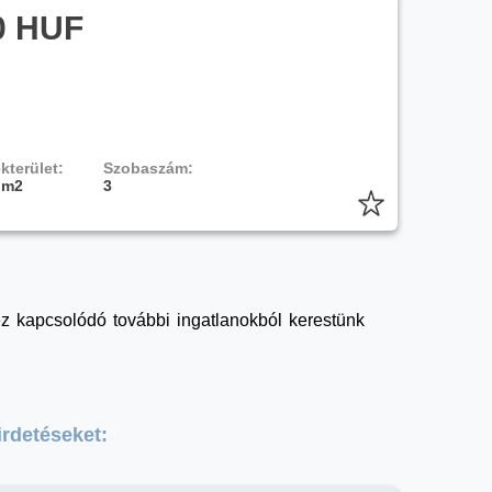
0 HUF
kterület:
Szobaszám:
 m2
3
hez kapcsolódó további ingatlanokból kerestünk
irdetéseket: