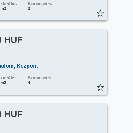
kterület:
Szobaszám:
 m2
2
0 HUF
halom, Központ
kterület:
Szobaszám:
 m2
4
0 HUF