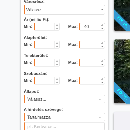
Városrész:
Válassz...
Ár (millió Ft):
Min:
Max:
Alapterület:
Min:
Max:
Telekterület:
Min:
Max:
Szobaszám:
Min:
Max:
Állapot:
Válassz...
A hirdetés szövege:
Tartalmazza