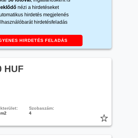
rdeklődő
nézi a hirdetéseket
automatikus hirdetés megjelenés
elhasználóbarát hirdetésfeladás
GYENES HIRDETÉS FELADÁS
0 HUF
kterület:
Szobaszám:
 m2
4