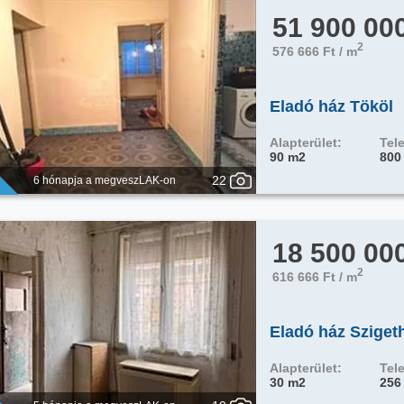
51 900 00
2
576 666 Ft / m
Eladó ház Tököl
Alapterület:
Tele
90 m2
800
22
6 hónapja a megveszLAK-on
18 500 00
2
616 666 Ft / m
Eladó ház Sziget
Alapterület:
Tele
30 m2
256