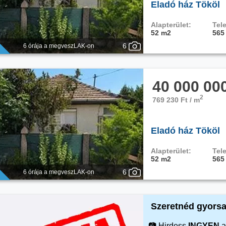
Eladó ház Tököl
Alapterület:
Tele
52 m2
565
6
6 órája a megveszLAK-on
40 000 00
2
769 230 Ft / m
Eladó ház Tököl
Alapterület:
Tele
52 m2
565
6
6 órája a megveszLAK-on
Szeretnéd gyorsa
📷 Hirdess
INGYEN
a