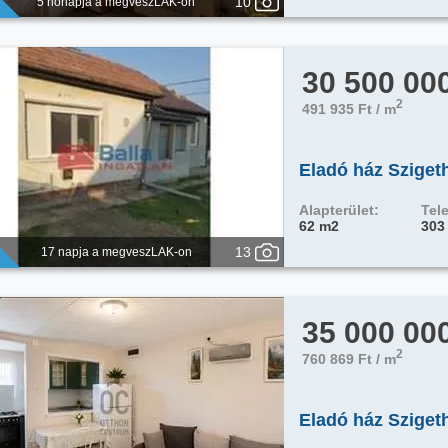
10
5 hónapja a megveszLAK-on
30 500 00
2
491 935 Ft / m
Eladó ház Sziget
Alapterület:
Tele
62 m2
303
13
17 napja a megveszLAK-on
35 000 00
2
760 869 Ft / m
Eladó ház Sziget