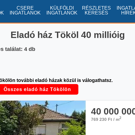
CSERE
KÜLFÖLDI
RÉSZLETES
INGATL
OK
INGATLANOK
INGATLANOK
KERESÉS
HÍRE
Eladó ház Tököl 40 millióig
 találat: 4 db
ökölön további eladó házak közül is válogathatsz.
Összes eladó ház Tökölön
40 000 00
2
769 230 Ft / m