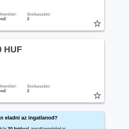
kterület:
Szobaszám:
 m2
2
0 HUF
kterület:
Szobaszám:
 m2
2
n eladni az ingatlanod?
kár
30 fotóval
, ingatlanosként is