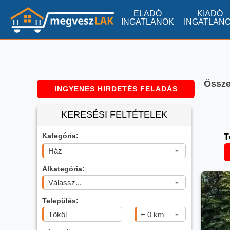
ELADÓ
KIADÓ
INGATLANOK
INGATLAN
Összes
INGYENES HIRDETÉS FELADÁS
KERESÉSI FELTÉTELEK
Kategória:
T
Ház
Alkategória:
Válassz...
Település:
+ 0 km