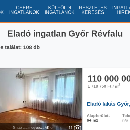
CSERE
KÜLFÖLDI
RÉSZLETES
INGATL
OK
INGATLANOK
INGATLANOK
KERESÉS
HÍRE
Eladó ingatlan Győr Révfalu
s találat: 108 db
110 000 0
2
1 718 750 Ft / m
Eladó lakás Győr
Alapterület:
Tele
64 m2
n/a
11
5 napja a megveszLAK-on