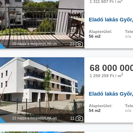
1 311 607 Ft / m
Eladó lakás Győr
Alapterület:
Tele
56 m2
n/a
23
20 napja a megveszLAK-on
68 000 00
2
1 259 259 Ft / m
Eladó lakás Győr
Alapterület:
Tele
54 m2
n/a
11
22 napja a megveszLAK-on