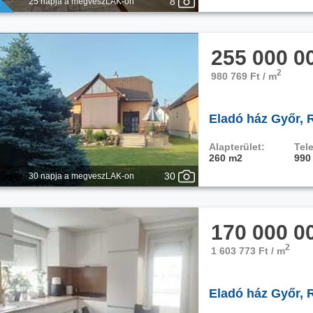
8
25 napja a megveszLAK-on
255 000 0
2
980 769 Ft / m
Eladó ház Győr, 
Alapterület:
Tele
260 m2
990
30
30 napja a megveszLAK-on
170 000 0
2
1 603 773 Ft / m
Eladó ház Győr, 