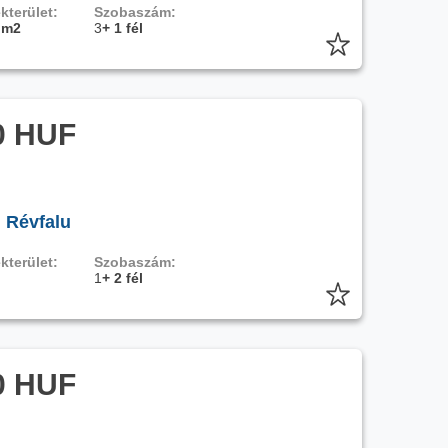
kterület:
Szobaszám:
 m2
3
+ 1 fél
0 HUF
, Révfalu
kterület:
Szobaszám:
1
+ 2 fél
0 HUF