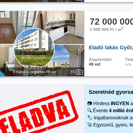
72 000 00
2
1 500 000 Ft / m
Eladó lakás Győr
Alapterület:
Tele
48 m2
n/a
23
8 napja a megveszLAK-on
Szeretnéd gyorsa
📷 Hirdess
INGYEN
a
🔍 Évente
4 millió é
🏷️ Ingatlanosoknak 
🚀 Egyszerű, gyors, f