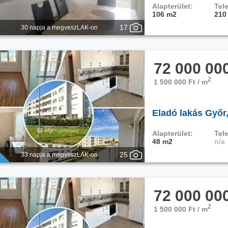
Alapterület:
Tele
106 m2
210
17
30 napja a megveszLAK-on
72 000 00
2
1 500 000 Ft / m
Eladó lakás Győr
Alapterület:
Tele
48 m2
n/a
25
33 napja a megveszLAK-on
72 000 00
2
1 500 000 Ft / m