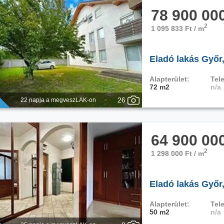
78 900 00
2
1 095 833 Ft / m
Eladó lakás Győr
Alapterület:
Tele
72 m2
n/a
26
22 napja a megveszLAK-on
64 900 00
2
1 298 000 Ft / m
Eladó lakás Győr
Alapterület:
Tele
50 m2
n/a