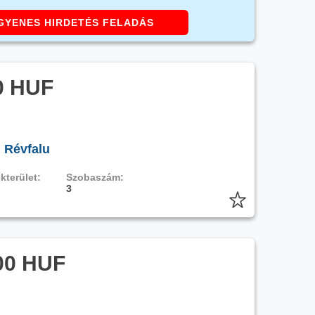
GYENES HIRDETÉS FELADÁS
0 HUF
, Révfalu
kterület:
Szobaszám:
3
00 HUF