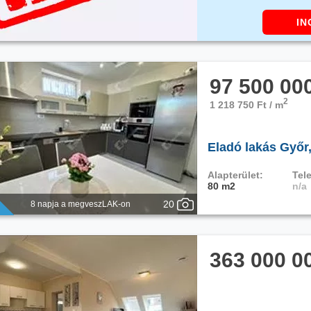
IN
97 500 00
2
1 218 750 Ft / m
Eladó lakás Győr
Alapterület:
Tele
80 m2
n/a
20
8 napja a megveszLAK-on
363 000 0