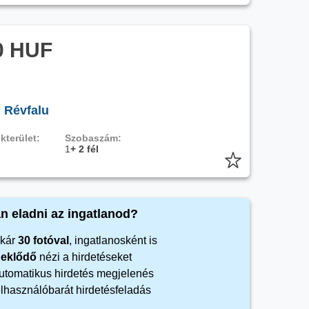
0 HUF
, Révfalu
kterület:
Szobaszám:
1
+ 2 fél
n eladni az ingatlanod?
kár
30 fotóval
, ingatlanosként is
rdeklődő
nézi a hirdetéseket
automatikus hirdetés megjelenés
elhasználóbarát hirdetésfeladás