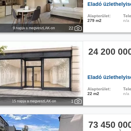
Eladó üzlethelyis
Alapterület:
Tele
279 m2
n/a
22
9 napja a megveszLAK-on
24 200 00
Eladó üzlethelyis
Alapterület:
Tele
22 m2
n/a
1
15 napja a megveszLAK-on
73 450 00
2