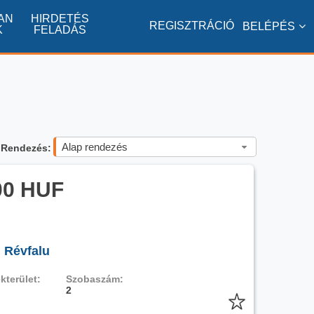
AN
HIRDETÉS
REGISZTRÁCIÓ
BELÉPÉS
K
FELADÁS
Alap rendezés
Rendezés:
00 HUF
, Révfalu
kterület:
Szobaszám:
2