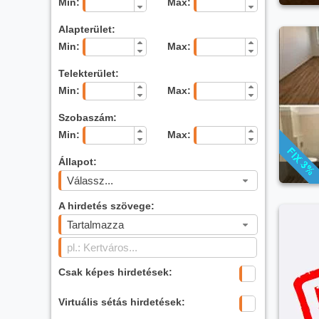
Min:
Max:
Alapterület:
Min:
Max:
Telekterület:
Min:
Max:
Szobaszám:
Min:
Max:
Állapot:
Válassz...
A hirdetés szövege:
Tartalmazza
Csak képes hirdetések:
Virtuális sétás hirdetések: