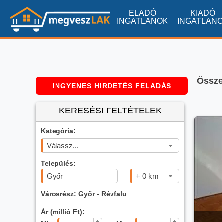
ELADÓ
KIADÓ
INGATLANOK
INGATLAN
Össze
INGYENES HIRDETÉS FELADÁS
KERESÉSI FELTÉTELEK
Kategória:
Válassz...
Település:
+ 0 km
Városrész: Győr - Révfalu
Ár (millió Ft):