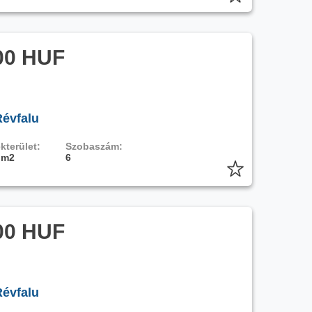
00 HUF
Révfalu
kterület:
Szobaszám:
 m2
6
00 HUF
Révfalu