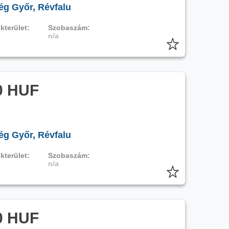
ég Győr, Révfalu
kterület:
Szobaszám:
n/a
0 HUF
ég Győr, Révfalu
kterület:
Szobaszám:
n/a
0 HUF