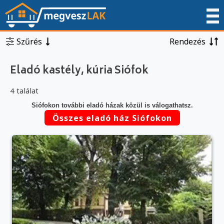
Szűrés
Rendezés
Eladó kastély, kúria Siófok
4 találat
Siófokon további eladó házak közül is válogathatsz.
Összes eladó ház Siófokon