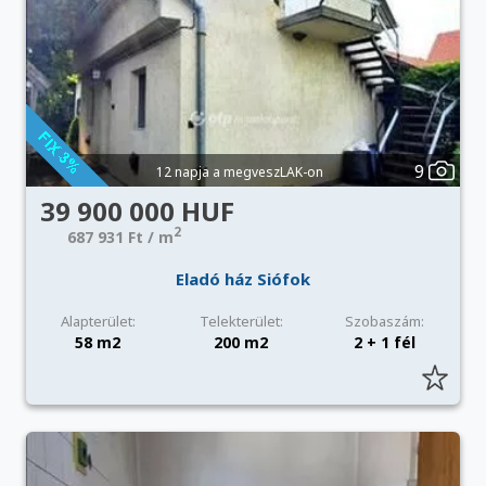
9
12 napja a megveszLAK-on
39 900 000 HUF
2
687 931 Ft / m
Eladó ház Siófok
Alapterület:
Telekterület:
Szobaszám:
58 m2
200 m2
2 + 1 fél