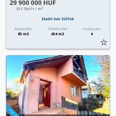
29 900 000 HUF
2
351 764 Ft / m
Eladó ház Siófok
Alapterület:
Telekterület:
Szobaszám:
85 m2
454 m2
4