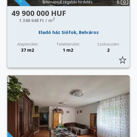
6
6 hónapnál régebbi hirdetés
49 900 000 HUF
2
1 348 648 Ft / m
Eladó ház Siófok, Belváros
Alapterület:
Telekterület:
Szobaszám:
37 m2
1 m2
2