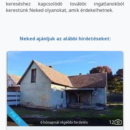
kereséshez kapcsolódó további ingatlanokból
kerestünk Neked olyanokat, amik érdekelhetnek.
Neked ajánljuk az alábbi hirdetéseket:
12
6 hónapnál régebbi hirdetés