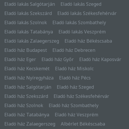
Eladó lakás Salgótarján
Eladó lakás Szeged
Eladó lakás Szekszárd
Eladó lakás Székesfehérvár
Eladó lakás Szolnok
Eladó lakás Szombathely
Eladó lakás Tatabánya
Eladó lakás Veszprém
Eladó lakás Zalaegerszeg
Eladó ház Békéscsaba
Eladó ház Budapest
Eladó ház Debrecen
Eladó ház Eger
Eladó ház Győr
Eladó ház Kaposvár
Eladó ház Kecskemét
Eladó ház Miskolc
Eladó ház Nyíregyháza
Eladó ház Pécs
Eladó ház Salgótarján
Eladó ház Szeged
Eladó ház Szekszárd
Eladó ház Székesfehérvár
Eladó ház Szolnok
Eladó ház Szombathely
Eladó ház Tatabánya
Eladó ház Veszprém
Eladó ház Zalaegerszeg
Albérlet Békéscsaba