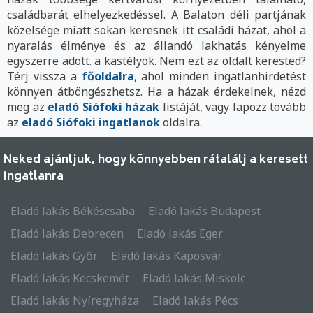
családbarát elhelyezkedéssel. A Balaton déli partjának
közelsége miatt sokan keresnek itt családi házat, ahol a
nyaralás élménye és az állandó lakhatás kényelme
egyszerre adott. a kastélyok. Nem ezt az oldalt kerested?
Térj vissza a
főoldalra
, ahol minden ingatlanhirdetést
könnyen átböngészhetsz. Ha a házak érdekelnek, nézd
meg az
eladó Siófoki házak
listáját, vagy lapozz tovább
az
eladó Siófoki ingatlanok
oldalra.
Neked ajánljuk, hogy könnyebben rátalálj a keresett
ingatlanra
Eladó lakás Békéscsaba
Eladó lakás Budapest
Eladó lakás Debrecen
Eladó lakás Eger
Eladó lakás Győr
Eladó lakás Kaposvár
Eladó lakás Kecskemét
Eladó lakás Miskolc
Eladó lakás Nyíregyháza
Eladó lakás Pécs