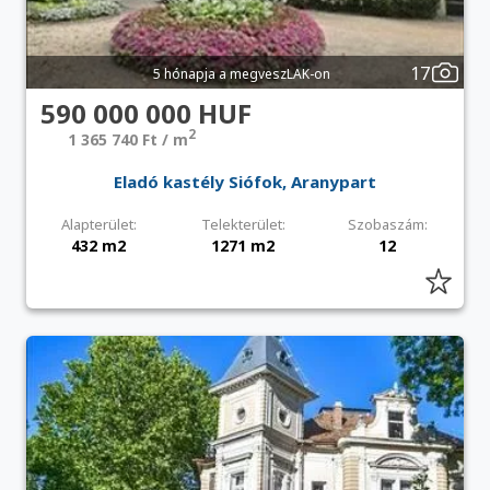
17
5 hónapja a megveszLAK-on
590 000 000 HUF
2
1 365 740 Ft / m
Eladó kastély Siófok, Aranypart
Alapterület:
Telekterület:
Szobaszám:
432 m2
1271 m2
12