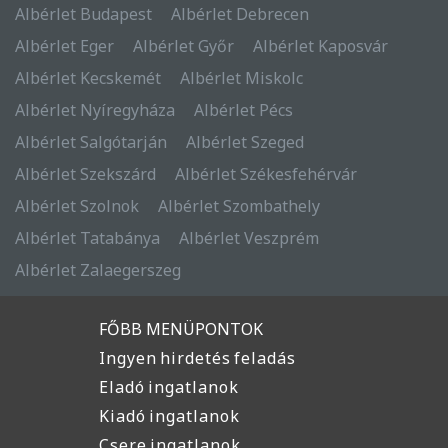
Albérlet Budapest
Albérlet Debrecen
Albérlet Eger
Albérlet Győr
Albérlet Kaposvár
Albérlet Kecskemét
Albérlet Miskolc
Albérlet Nyíregyháza
Albérlet Pécs
Albérlet Salgótarján
Albérlet Szeged
Albérlet Szekszárd
Albérlet Székesfehérvár
Albérlet Szolnok
Albérlet Szombathely
Albérlet Tatabánya
Albérlet Veszprém
Albérlet Zalaegerszeg
FŐBB MENÜPONTOK
Ingyen hirdetés feladás
Eladó ingatlanok
Kiadó ingatlanok
Csere ingatlanok