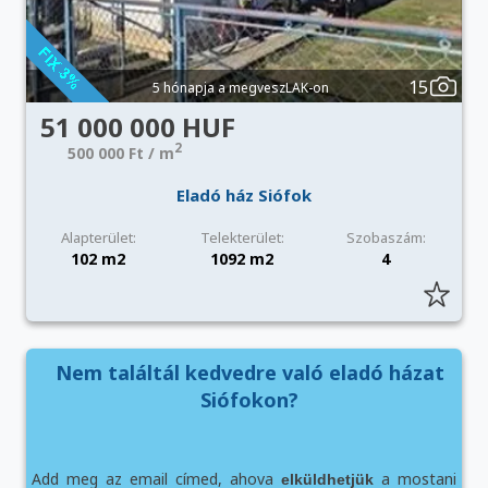
15
5 hónapja a megveszLAK-on
51 000 000 HUF
2
500 000 Ft / m
Eladó ház Siófok
Alapterület:
Telekterület:
Szobaszám:
102 m2
1092 m2
4
Nem találtál kedvedre való eladó házat
Siófokon?
Add meg az email címed, ahova
a mostani
elküldhetjük