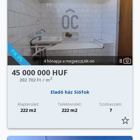
8
4 hónapja a megveszLAK-on
45 000 000 HUF
2
202 702 Ft / m
Eladó ház Siófok
Alapterület:
Telekterület:
Szobaszám:
222 m2
222 m2
7