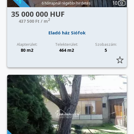
10
6 hónapnál régebbi hirdetés
35 000 000 HUF
2
437 500 Ft / m
Eladó ház Siófok
Alapterület:
Telekterület:
Szobaszám:
80 m2
464 m2
5