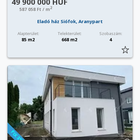
49 900 000 HUF
2
587 058 Ft / m
Eladó ház Siófok, Aranypart
Alapterület:
Telekterület:
Szobaszám:
85 m2
668 m2
4