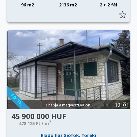
96 m2
2136 m2
2 + 2 fél
10
1 napja a megveszLAK-on
45 900 000 HUF
2
478 125 Ft / m
Eladó ház Siófok, Töreki