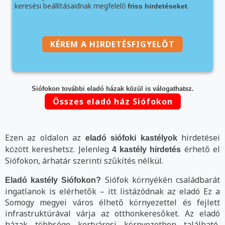
keresési beállításaidnak megfelelő
.
friss hirdetéseket
KÉREM A HIRDETÉSFIGYELŐT
Siófokon további eladó házak közül is válogathatsz.
Összes eladó ház Siófokon
Ezen az oldalon az
hirdetései
eladó siófoki kastélyok
között kereshetsz. Jelenleg
érhető el
4 kastély hirdetés
Siófokon, árhatár szerinti szűkítés nélkül.
Siófok környékén családbarát
Eladó kastély Siófokon?
ingatlanok is elérhetők – itt listázódnak az eladó Ez a
Somogy megyei város élhető környezettel és fejlett
infrastruktúrával várja az otthonkeresőket. Az eladó
házak többsége kertvárosi környezetben található,