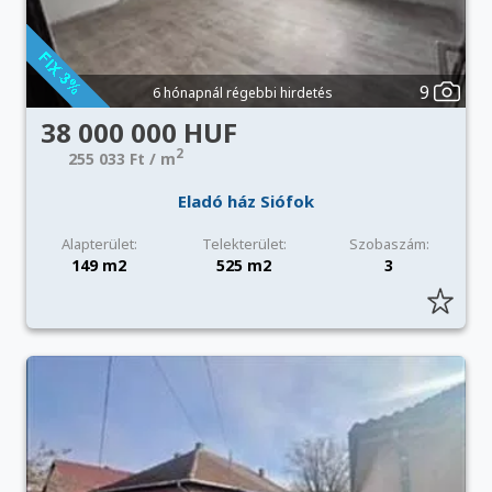
9
6 hónapnál régebbi hirdetés
38 000 000 HUF
2
255 033 Ft / m
Eladó ház Siófok
Alapterület:
Telekterület:
Szobaszám:
149 m2
525 m2
3