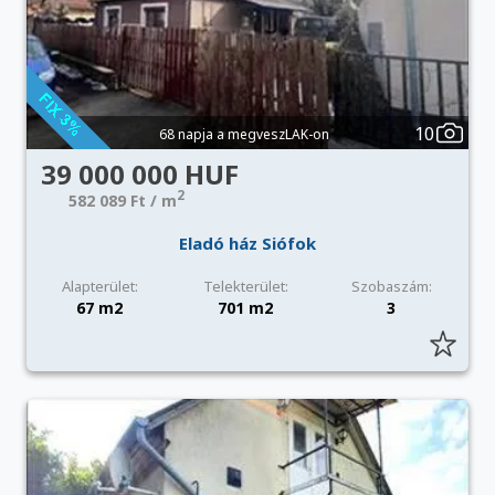
10
68 napja a megveszLAK-on
39 000 000 HUF
2
582 089 Ft / m
Eladó ház Siófok
Alapterület:
Telekterület:
Szobaszám:
67 m2
701 m2
3