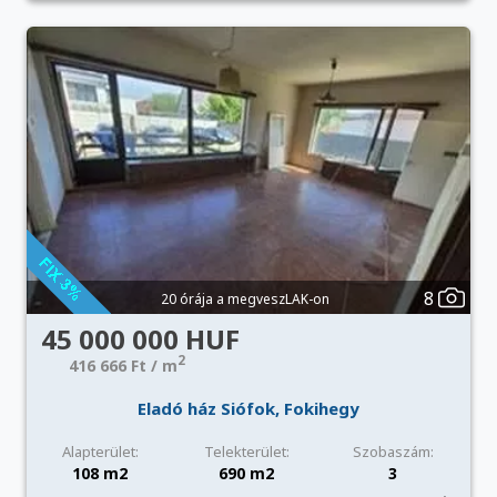
8
20 órája a megveszLAK-on
45 000 000 HUF
2
416 666 Ft / m
Eladó ház Siófok, Fokihegy
Alapterület:
Telekterület:
Szobaszám:
108 m2
690 m2
3