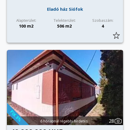
Eladó ház Siófok
Alapterület:
Telekterület:
Szobaszám:
100 m2
506 m2
4
28
6 hónapnál régebbi hirdetés