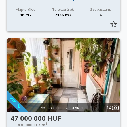
Alapterület:
Telekterület:
Szobaszám:
96 m2
2136 m2
4
14
86 napja a megveszLAK-on
47 000 000 HUF
2
470 000 Ft / m