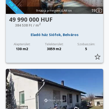
19
9 napja a megveszLAK-on
49 990 000 HUF
2
384 538 Ft / m
Eladó ház Siófok, Belváros
Alapterület:
Telekterület:
Szobaszám:
130 m2
3059 m2
5