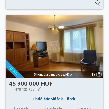
19
5 hónapja a megveszLAK-on
45 900 000 HUF
2
478 125 Ft / m
Eladó ház Siófok, Töreki
Alapterület:
Telekterület:
Szobaszám: