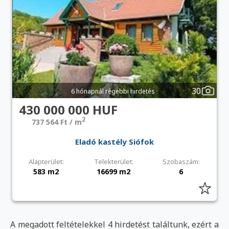
30
6 hónapnál régebbi hirdetés
430 000 000 HUF
2
737 564 Ft / m
Eladó kastély Siófok
Alapterület:
Telekterület:
Szobaszám:
583 m2
16699 m2
6
A megadott feltételekkel 4 hirdetést találtunk, ezért a