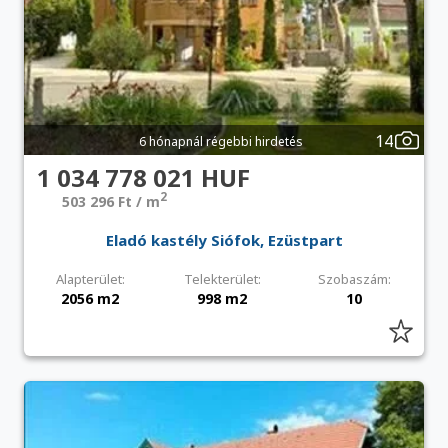
14
6 hónapnál régebbi hirdetés
1 034 778 021 HUF
2
503 296 Ft / m
Eladó kastély Siófok, Ezüstpart
Alapterület:
Telekterület:
Szobaszám:
2056 m2
998 m2
10