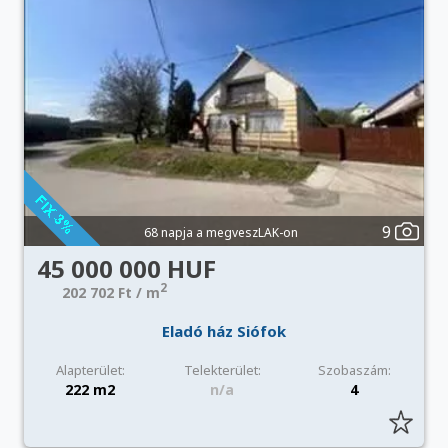
9
68 napja a megveszLAK-on
45 000 000 HUF
2
202 702 Ft / m
Eladó ház Siófok
Alapterület:
Telekterület:
Szobaszám:
222 m2
n/a
4