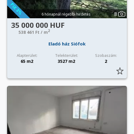
8
6 hónapnál régebbi hirdetés
35 000 000 HUF
2
538 461 Ft / m
Eladó ház Siófok
Alapterület:
Telekterület:
Szobaszám:
65 m2
3527 m2
2