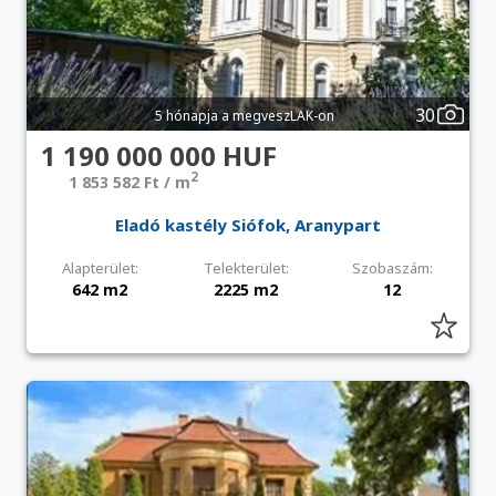
30
5 hónapja a megveszLAK-on
1 190 000 000 HUF
2
1 853 582 Ft / m
Eladó kastély Siófok, Aranypart
Alapterület:
Telekterület:
Szobaszám:
642 m2
2225 m2
12