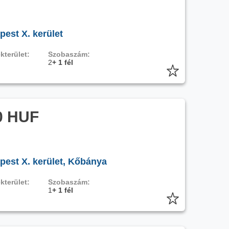
pest X. kerület
kterület:
Szobaszám:
2
+ 1 fél
0 HUF
pest X. kerület, Kőbánya
kterület:
Szobaszám:
1
+ 1 fél