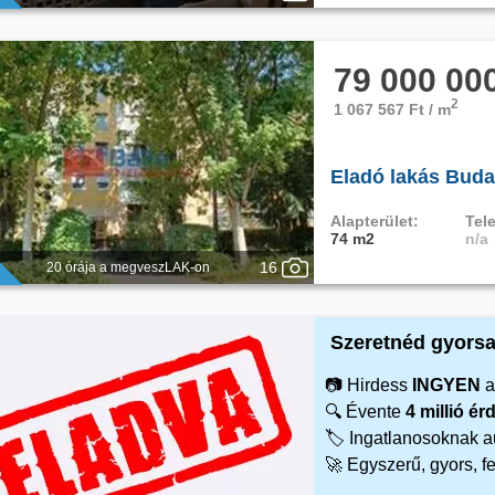
79 000 00
2
1 067 567 Ft / m
Eladó lakás Buda
Alapterület:
Tele
74 m2
n/a
16
20 órája a megveszLAK-on
Szeretnéd gyorsa
📷 Hirdess
INGYEN
a
🔍 Évente
4 millió é
🏷️ Ingatlanosoknak 
🚀 Egyszerű, gyors, f