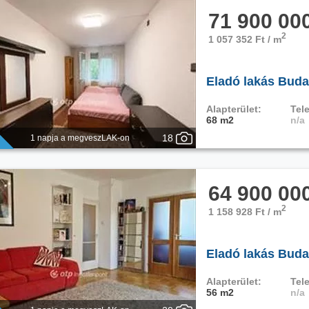
71 900 00
2
1 057 352 Ft / m
Eladó lakás Buda
Alapterület:
Tele
68 m2
n/a
18
1 napja a megveszLAK-on
64 900 00
2
1 158 928 Ft / m
Eladó lakás Buda
Alapterület:
Tele
56 m2
n/a