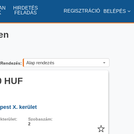
AN
HIRDETÉS
REGISZTRÁCIÓ
BELÉPÉS
K
FELADÁS
en
Alap rendezés
Rendezés:
0 HUF
pest X. kerület
kterület:
Szobaszám:
2