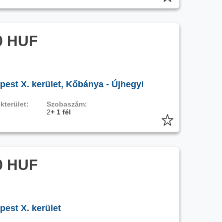
0 HUF
pest X. kerület, Kőbánya - Újhegyi
kterület:
Szobaszám:
2
+ 1 fél
0 HUF
pest X. kerület