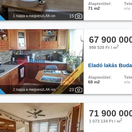
Alapterület:
Tele
71 m2
n/a
15
1 napja a megveszLAK-on
67 900 00
2
998 529 Ft / m
Eladó lakás Buda
Alapterület:
Tele
68 m2
n/a
23
2 napja a megveszLAK-on
71 900 00
2
1 073 134 Ft / m