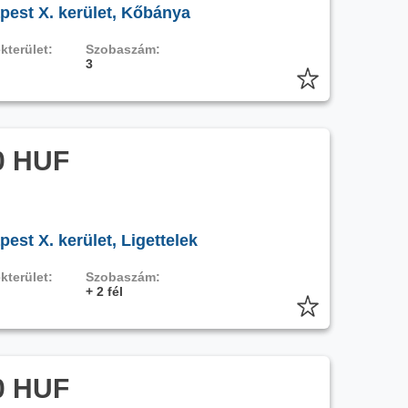
pest X. kerület, Kőbánya
kterület:
Szobaszám:
3
0 HUF
est X. kerület, Ligettelek
kterület:
Szobaszám:
+ 2 fél
0 HUF