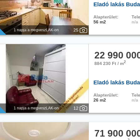
Eladó lakás Buda
Alapterület:
Tele
56 m2
n/a
25
1 napja a megveszLAK-on
22 990 00
2
884 230 Ft / m
Eladó lakás Budap
Alapterület:
Tele
26 m2
n/a
12
1 napja a megveszLAK-on
71 900 00
2