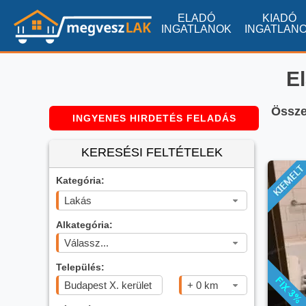
ELADÓ
KIADÓ
INGATLANOK
INGATLAN
E
Össze
INGYENES HIRDETÉS FELADÁS
KERESÉSI FELTÉTELEK
Kategória:
Lakás
Alkategória:
Válassz...
Település:
+ 0 km