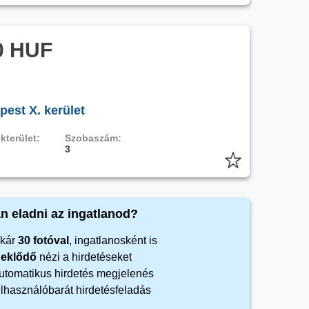
0 HUF
pest X. kerület
kterület:
Szobaszám:
3
n eladni az ingatlanod?
kár
30 fotóval
, ingatlanosként is
rdeklődő
nézi a hirdetéseket
automatikus hirdetés megjelenés
elhasználóbarát hirdetésfeladás