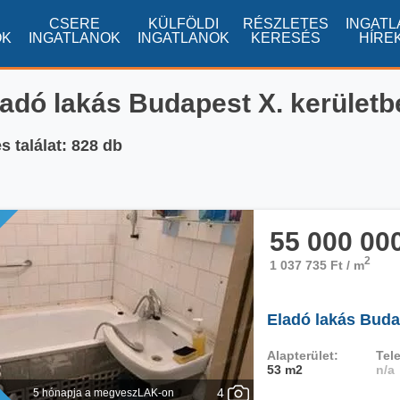
CSERE
KÜLFÖLDI
RÉSZLETES
INGATL
OK
INGATLANOK
INGATLANOK
KERESÉS
HÍRE
ladó lakás Budapest X. kerületb
s találat: 828 db
55 000 00
2
1 037 735 Ft / m
Eladó lakás Buda
Alapterület:
Tele
53 m2
n/a
4
5 hónapja a megveszLAK-on