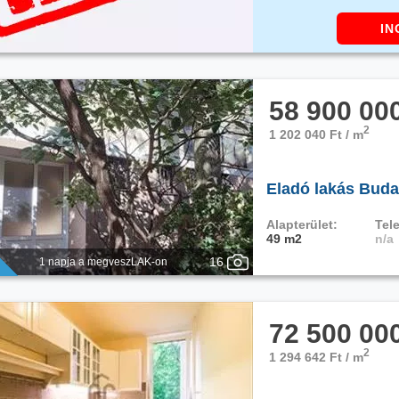
IN
58 900 00
2
1 202 040 Ft / m
Eladó lakás Buda
Alapterület:
Tele
49 m2
n/a
16
1 napja a megveszLAK-on
72 500 00
2
1 294 642 Ft / m