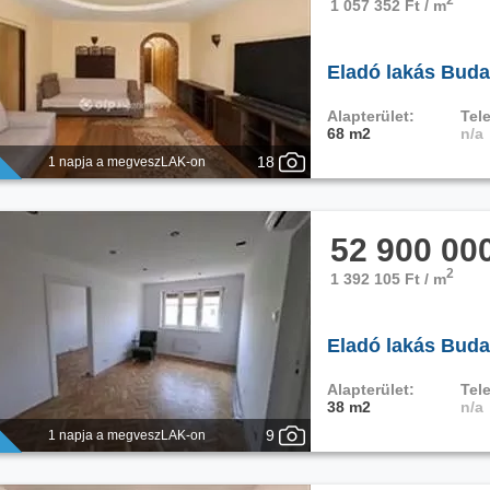
1 057 352 Ft / m
Eladó lakás Buda
Alapterület:
Tele
68 m2
n/a
18
1 napja a megveszLAK-on
52 900 00
2
1 392 105 Ft / m
Eladó lakás Buda
Alapterület:
Tele
38 m2
n/a
9
1 napja a megveszLAK-on