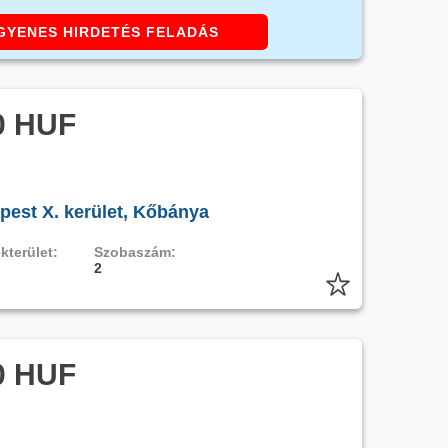
GYENES HIRDETÉS FELADÁS
0 HUF
pest X. kerület, Kőbánya
kterület:
Szobaszám:
2
0 HUF