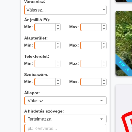
Városrész:
Válassz...
Ár (millió Ft):
Min:
Max:
Alapterület:
Min:
Max:
Telekterület:
Min:
Max:
Szobaszám:
Min:
Max:
Állapot:
Válassz...
A hirdetés szövege:
Tartalmazza