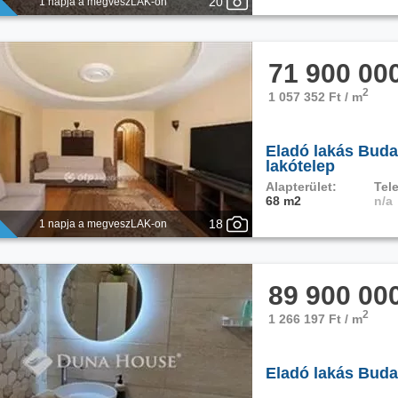
20
1 napja a megveszLAK-on
71 900 00
2
1 057 352 Ft / m
Eladó lakás Buda
lakótelep
Alapterület:
Tele
68 m2
n/a
18
1 napja a megveszLAK-on
89 900 00
2
1 266 197 Ft / m
Eladó lakás Buda