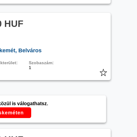
0 HUF
kemét, Belváros
kterület:
Szobaszám:
1
zül is válogathatsz.
cskeméten