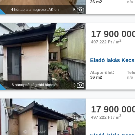
26 m2
n/a
5
4 hónapja a megveszLAK-on
17 900 00
2
497 222 Ft / m
Eladó lakás Kec
Alapterület:
Tele
36 m2
n/a
3
6 hónapnál régebbi hirdetés
17 900 00
2
497 222 Ft / m