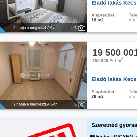
Eladó lakás Kecs
Alapterület:
Tele
18 m2
n/a
6
8 napja a megveszLAK-on
19 500 00
2
750 000 Ft / m
Eladó lakás Kec
Alapterület:
Tele
26 m2
n/a
5
9 napja a megveszLAK-on
Szeretnéd gyorsa
📷 Hirdess
INGYEN
a