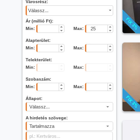
Városrész:
Válassz...
Ár (millió Ft):
Min:
Max:
Alapterület:
Min:
Max:
Telekterület:
Min:
Max:
Szobaszám:
Min:
Max:
Állapot:
Válassz...
A hirdetés szövege:
Tartalmazza