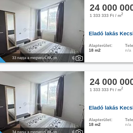
24 000 00
2
1 333 333 Ft / m
Eladó lakás Kecs
Alapterület:
Tele
18 m2
n/a
6
33 napja a megveszLAK-on
24 000 00
2
1 333 333 Ft / m
Eladó lakás Kecs
Alapterület:
Tele
18 m2
n/a
6
34 napja a megveszLAK-on