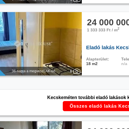
24 000 00
2
1 333 333 Ft / m
Eladó lakás Kecs
Alapterület:
Tele
18 m2
n/a
6
36 napja a megveszLAK-on
Kecskeméten további eladó lakások kö
Összes eladó lakás Ke