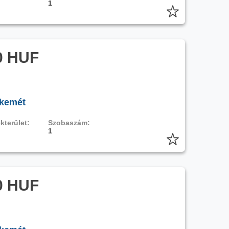
1
0 HUF
skemét
kterület:
Szobaszám:
1
0 HUF