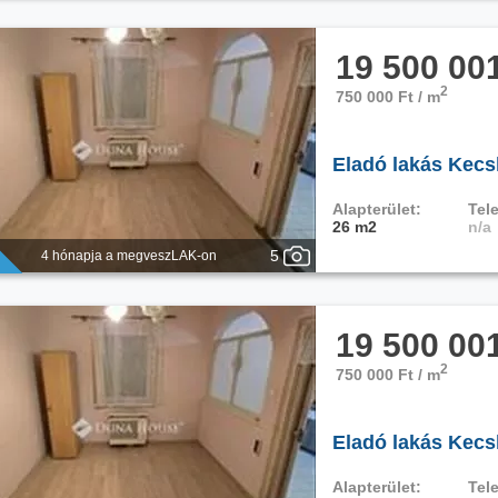
19 500 00
2
750 000 Ft / m
Eladó lakás Kecs
Alapterület:
Tele
26 m2
n/a
5
4 hónapja a megveszLAK-on
19 500 00
2
750 000 Ft / m
Eladó lakás Kec
Alapterület:
Tele