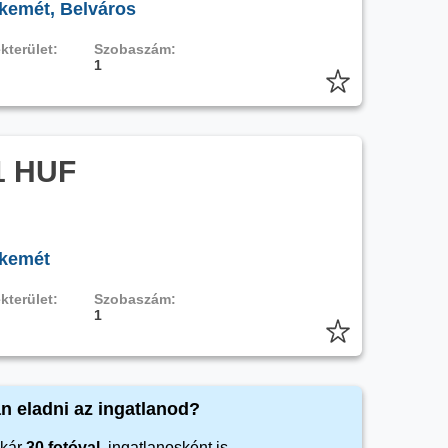
kemét, Belváros
kterület:
Szobaszám:
1
1 HUF
skemét
kterület:
Szobaszám:
1
n eladni az ingatlanod?
kár
30 fotóval
, ingatlanosként is