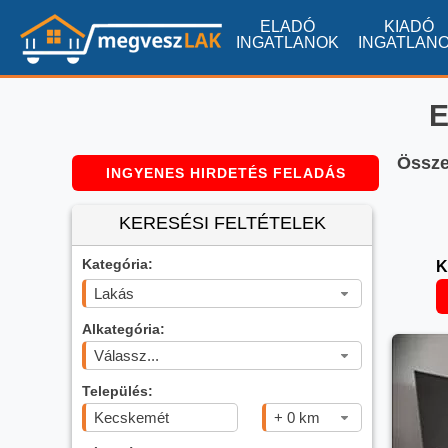
ELADÓ
KIADÓ
INGATLANOK
INGATLAN
E
Összes
INGYENES HIRDETÉS FELADÁS
KERESÉSI FELTÉTELEK
Kategória:
K
Lakás
Alkategória:
Válassz...
Település:
+ 0 km