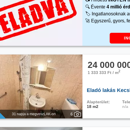
🔍 Évente
4 millió é
🏷️ Ingatlanosoknak 
🚀 Egyszerű, gyors, f
IN
24 000 00
2
1 333 333 Ft / m
Eladó lakás Kecs
Alapterület:
Tele
18 m2
n/a
6
31 napja a megveszLAK-on