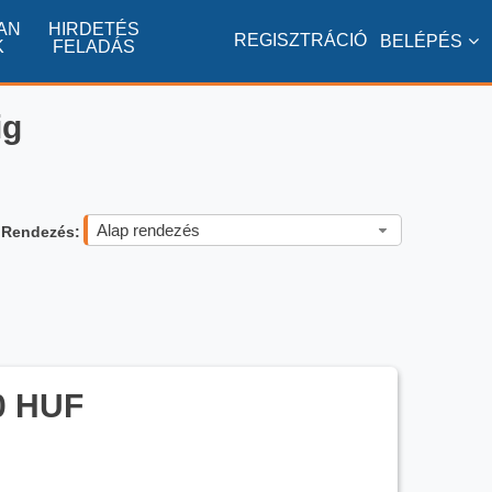
AN
HIRDETÉS
REGISZTRÁCIÓ
BELÉPÉS
K
FELADÁS
ig
Alap rendezés
Rendezés:
0 HUF