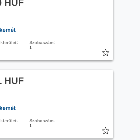
0 HUF
skemét
kterület:
Szobaszám:
1
1 HUF
skemét
kterület:
Szobaszám:
1