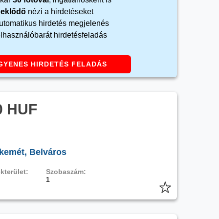
rdeklődő
nézi a hirdetéseket
automatikus hirdetés megjelenés
elhasználóbarát hirdetésfeladás
GYENES HIRDETÉS FELADÁS
0 HUF
kemét, Belváros
kterület:
Szobaszám:
1