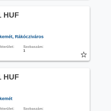
1 HUF
kemét, Rákócziváros
kterület:
Szobaszám:
1
1 HUF
skemét
kterület:
Szobaszám: