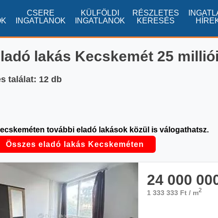
CSERE
KÜLFÖLDI
RÉSZLETES
INGATL
OK
INGATLANOK
INGATLANOK
KERESÉS
HÍRE
ladó lakás Kecskemét 25 millió
 találat: 12 db
ecskeméten további eladó lakások közül is válogathatsz.
Összes eladó lakás Kecskeméten
24 000 00
2
1 333 333 Ft / m