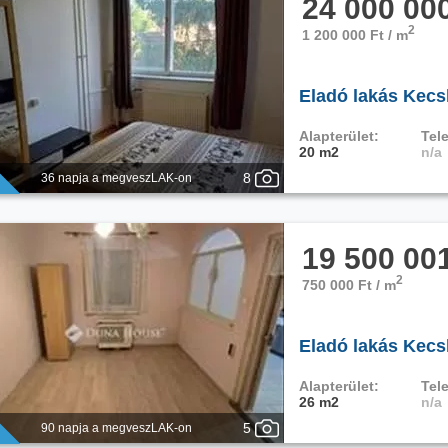
24 000 00
2
1 200 000 Ft / m
Eladó lakás Kec
Alapterület:
Tele
20 m2
n/a
8
36 napja a megveszLAK-on
19 500 00
2
750 000 Ft / m
Eladó lakás Kec
Alapterület:
Tele
26 m2
n/a
5
90 napja a megveszLAK-on