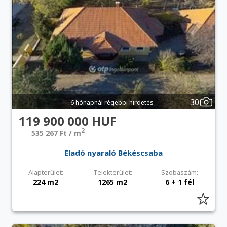
30
6 hónapnál régebbi hirdetés
119 900 000 HUF
2
535 267 Ft / m
Eladó nyaraló Békéscsaba
Alapterület:
Telekterület:
Szobaszám:
224 m2
1265 m2
6 + 1 fél