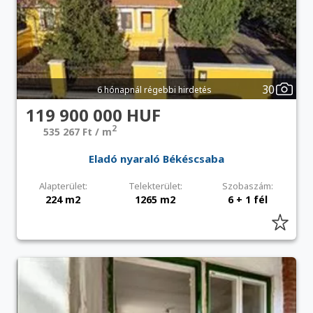
30
6 hónapnál régebbi hirdetés
119 900 000 HUF
2
535 267 Ft / m
Eladó nyaraló Békéscsaba
Alapterület:
Telekterület:
Szobaszám:
224 m2
1265 m2
6 + 1 fél