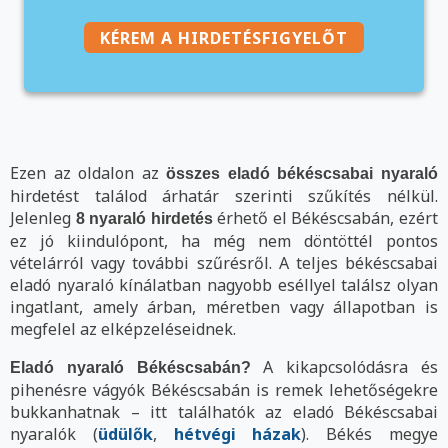
KÉREM A HIRDETÉSFIGYELŐT
Ezen az oldalon az
összes eladó békéscsabai nyaraló
hirdetést találod árhatár szerinti szűkítés nélkül.
Jelenleg
érhető el Békéscsabán, ezért
8 nyaraló hirdetés
ez jó kiindulópont, ha még nem döntöttél pontos
vételárról vagy további szűrésről. A teljes békéscsabai
eladó nyaraló kínálatban nagyobb eséllyel találsz olyan
ingatlant, amely árban, méretben vagy állapotban is
megfelel az elképzeléseidnek.
A kikapcsolódásra és
Eladó nyaraló Békéscsabán?
pihenésre vágyók Békéscsabán is remek lehetőségekre
bukkanhatnak – itt találhatók az eladó Békéscsabai
nyaralók (
üdülők
,
hétvégi házak
). Békés megye