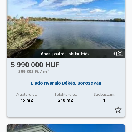
9
6 hónapnál régebbi hirdetés
5 990 000 HUF
2
399 333 Ft / m
Eladó nyaraló Békés, Borosgyán
Alapterület:
Telekterület:
Szobaszám:
15 m2
210 m2
1