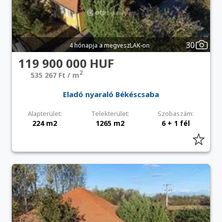
30
4 hónapja a megveszLAK-on
119 900 000 HUF
2
535 267 Ft / m
Eladó nyaraló Békéscsaba
Alapterület:
Telekterület:
Szobaszám:
224 m2
1265 m2
6 + 1 fél