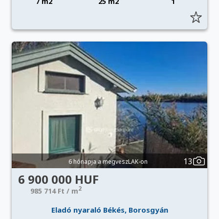
7 m2
25 m2
1
13
6 hónapja a megveszLAK-on
6 900 000 HUF
2
985 714 Ft / m
Eladó nyaraló Békés, Borosgyán