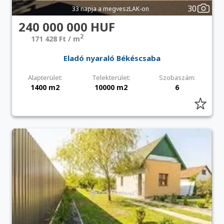
30
33 napja a megveszLAK-on
240 000 000 HUF
2
171 428 Ft / m
Eladó nyaraló Békéscsaba
Alapterület:
Telekterület:
Szobaszám:
1400 m2
10000 m2
6