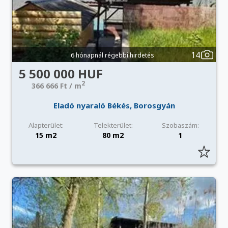
14
6 hónapnál régebbi hirdetés
5 500 000 HUF
2
366 666 Ft / m
Eladó nyaraló Békés, Borosgyán
Alapterület:
Telekterület:
Szobaszám:
15 m2
80 m2
1