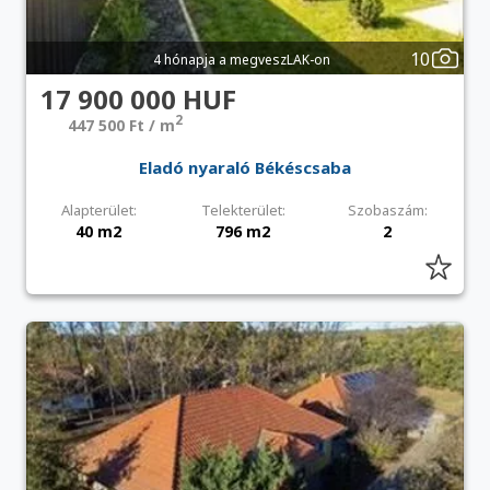
10
4 hónapja a megveszLAK-on
17 900 000 HUF
2
447 500 Ft / m
Eladó nyaraló Békéscsaba
Alapterület:
Telekterület:
Szobaszám:
40 m2
796 m2
2