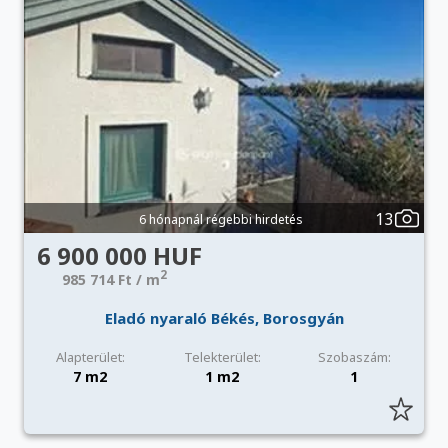
13
6 hónapnál régebbi hirdetés
6 900 000 HUF
2
985 714 Ft / m
Eladó nyaraló Békés, Borosgyán
Alapterület:
Telekterület:
Szobaszám:
7 m2
1 m2
1