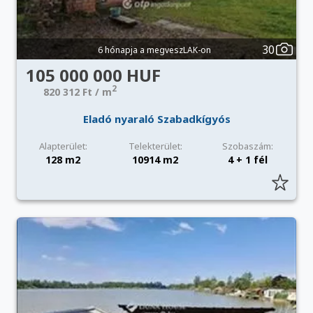
30
6 hónapja a megveszLAK-on
105 000 000 HUF
2
820 312 Ft / m
Eladó nyaraló Szabadkígyós
Alapterület:
Telekterület:
Szobaszám:
128 m2
10914 m2
4 + 1 fél