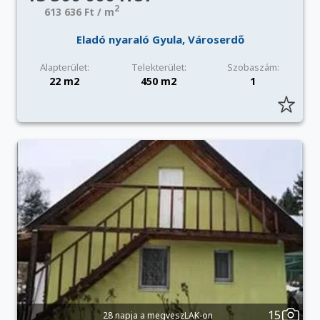
2
613 636 Ft / m
Eladó nyaraló Gyula, Városerdő
Alapterület:
Telekterület:
Szobaszám:
22 m2
450 m2
1
15
28 napja a megveszLAK-on