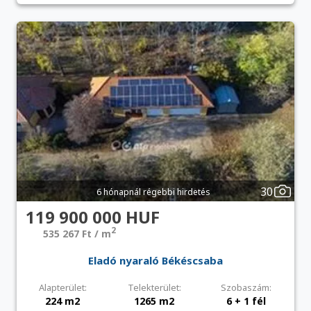
30
6 hónapnál régebbi hirdetés
119 900 000 HUF
2
535 267 Ft / m
Eladó nyaraló Békéscsaba
Alapterület:
Telekterület:
Szobaszám:
224 m2
1265 m2
6 + 1 fél