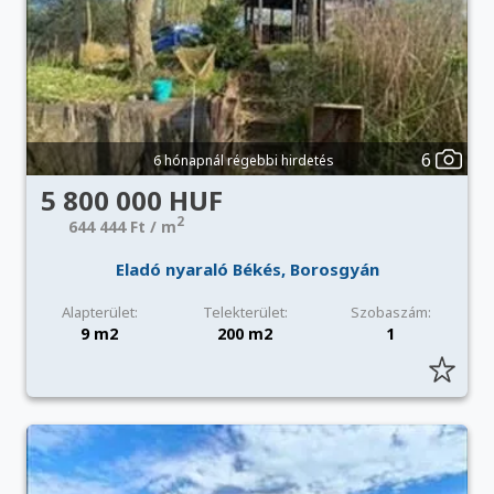
6
6 hónapnál régebbi hirdetés
5 800 000 HUF
2
644 444 Ft / m
Eladó nyaraló Békés, Borosgyán
Alapterület:
Telekterület:
Szobaszám:
9 m2
200 m2
1