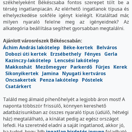
székhelyeként Békéscsaba fontos szerepet tölt be a
térség ingatlanpiacán. Az elérhető ingatlanok típusa és
elhelyezkedése sokféle igényt kielégít. Kitaláltad már,
milyen nyaraló felelne meg az igényeidnek? Az
alkategória beállítása segíthet gyorsabban megtalálni.
Ajánlott városrészek Békéscsabán:
Áchim András lakótelep
Béke-kertek
Belváros
Dobozi úti kertek
Erzsébethely
Fényes
Gerla
Kazinczy-lakótelep
Lencsési lakótelep
Makkoshát
Mezőmegyer
Parkerdő
Fürjes
Kerek
Sikonyikertek
Jamina
Nyugati kertváros
Oncsakertek
Penza lakótelep
Póstelek
Csatárkert
Találd meg álmaid pihenőhelyét a legjobb áron most! A
naponta többször frissülő, könnyen kereshető
adatbázisunkban az összes nyaraló típus (üdülő, hétvégi
ház) megtalálható, a kínálat pedig az egész országot
lefedi. Ha szeretnéd eladni a saját ingatlanod, akkor jó,
ha tudod, hogy 3db
ingatlan hirdetés ingyen
feladható