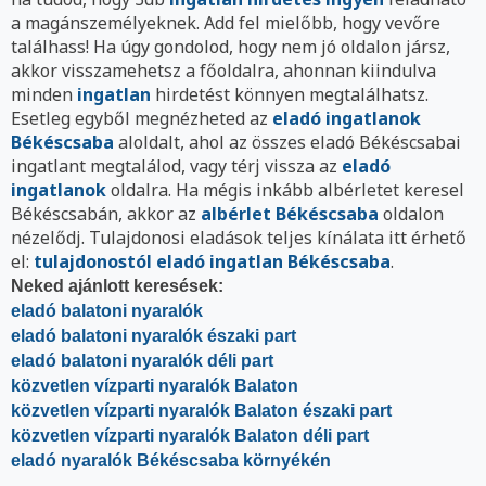
a magánszemélyeknek. Add fel mielőbb, hogy vevőre
találhass! Ha úgy gondolod, hogy nem jó oldalon jársz,
akkor visszamehetsz a főoldalra, ahonnan kiindulva
minden
ingatlan
hirdetést könnyen megtalálhatsz.
Esetleg egyből megnézheted az
eladó ingatlanok
Békéscsaba
aloldalt, ahol az összes eladó Békéscsabai
ingatlant megtalálod, vagy térj vissza az
eladó
ingatlanok
oldalra. Ha mégis inkább albérletet keresel
Békéscsabán, akkor az
albérlet Békéscsaba
oldalon
nézelődj. Tulajdonosi eladások teljes kínálata itt érhető
el:
tulajdonostól eladó ingatlan Békéscsaba
.
Neked ajánlott keresések:
eladó balatoni nyaralók
eladó balatoni nyaralók északi part
eladó balatoni nyaralók déli part
közvetlen vízparti nyaralók Balaton
közvetlen vízparti nyaralók Balaton északi part
közvetlen vízparti nyaralók Balaton déli part
eladó nyaralók Békéscsaba környékén