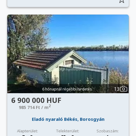
13
6 hónapnál régebbi hirdetés
6 900 000 HUF
2
985 714 Ft / m
Eladó nyaraló Békés, Borosgyán
Alapterület:
Telekterület:
Szobaszám: