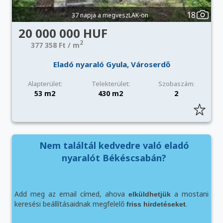
18
37 napja a megveszLAK-on
20 000 000 HUF
2
377 358 Ft / m
Eladó nyaraló Gyula, Városerdő
Alapterület:
Telekterület:
Szobaszám:
53 m2
430 m2
2
Nem találtál kedvedre való eladó
nyaralót Békéscsabán?
Add meg az email címed, ahova
a mostani
elküldhetjük
keresési beállításaidnak megfelelő
.
friss hirdetéseket