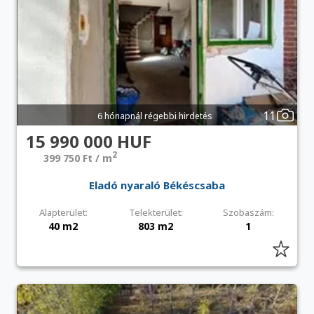
11
6 hónapnál régebbi hirdetés
15 990 000 HUF
2
399 750 Ft / m
Eladó nyaraló Békéscsaba
Alapterület:
Telekterület:
Szobaszám:
40 m2
803 m2
1