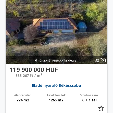
30
6 hónapnál régebbi hirdetés
119 900 000 HUF
2
535 267 Ft / m
Eladó nyaraló Békéscsaba
Alapterület:
Telekterület:
Szobaszám:
224 m2
1265 m2
6 + 1 fél