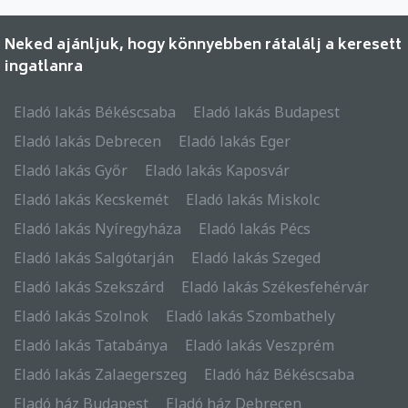
Neked ajánljuk, hogy könnyebben rátalálj a keresett
ingatlanra
Eladó lakás Békéscsaba
Eladó lakás Budapest
Eladó lakás Debrecen
Eladó lakás Eger
Eladó lakás Győr
Eladó lakás Kaposvár
Eladó lakás Kecskemét
Eladó lakás Miskolc
Eladó lakás Nyíregyháza
Eladó lakás Pécs
Eladó lakás Salgótarján
Eladó lakás Szeged
Eladó lakás Szekszárd
Eladó lakás Székesfehérvár
Eladó lakás Szolnok
Eladó lakás Szombathely
Eladó lakás Tatabánya
Eladó lakás Veszprém
Eladó lakás Zalaegerszeg
Eladó ház Békéscsaba
Eladó ház Budapest
Eladó ház Debrecen