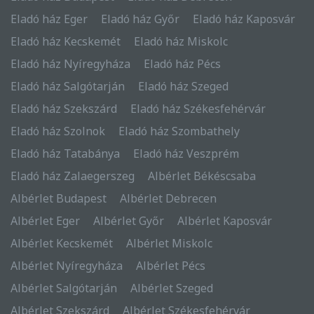
Eladó ház Eger
Eladó ház Győr
Eladó ház Kaposvár
Eladó ház Kecskemét
Eladó ház Miskolc
Eladó ház Nyíregyháza
Eladó ház Pécs
Eladó ház Salgótarján
Eladó ház Szeged
Eladó ház Szekszárd
Eladó ház Székesfehérvár
Eladó ház Szolnok
Eladó ház Szombathely
Eladó ház Tatabánya
Eladó ház Veszprém
Eladó ház Zalaegerszeg
Albérlet Békéscsaba
Albérlet Budapest
Albérlet Debrecen
Albérlet Eger
Albérlet Győr
Albérlet Kaposvár
Albérlet Kecskemét
Albérlet Miskolc
Albérlet Nyíregyháza
Albérlet Pécs
Albérlet Salgótarján
Albérlet Szeged
Albérlet Szekszárd
Albérlet Székesfehérvár