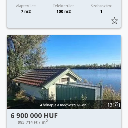
Alapterület:
Telekterület:
Szobaszám:
7 m2
100 m2
1
13
4 hónapja a megveszLAK-on
6 900 000 HUF
2
985 714 Ft / m