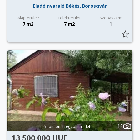
Eladó nyaraló Békés, Borosgyán
Alapterület:
Telekterület:
Szobaszám:
7 m2
7 m2
1
13
6 hónapnál régebbi hirdetés
13 500 000 HUF