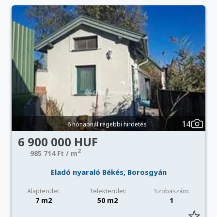
14
6 hónapnál régebbi hirdetés
6 900 000 HUF
2
985 714 Ft / m
Eladó nyaraló Békés, Borosgyán
Alapterület:
Telekterület:
Szobaszám:
7 m2
50 m2
1