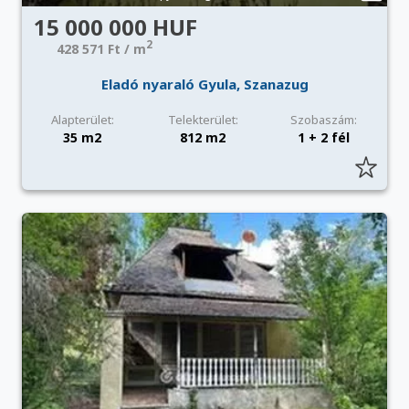
15 000 000 HUF
2
428 571 Ft / m
Eladó nyaraló Gyula, Szanazug
Alapterület:
Telekterület:
Szobaszám:
35 m2
812 m2
1 + 2 fél