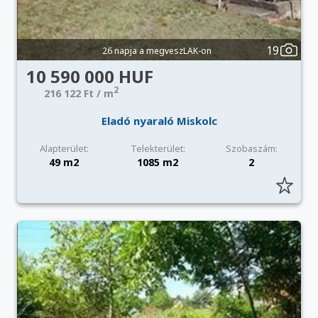
19
26 napja a megveszLAK-on
10 590 000 HUF
2
216 122 Ft / m
Eladó nyaraló Miskolc
Alapterület:
Telekterület:
Szobaszám:
49 m2
1085 m2
2