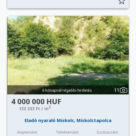
11
6 hónapnál régebbi hirdetés
4 000 000 HUF
2
133 333 Ft / m
Eladó nyaraló Miskolc, Miskolctapolca
Alapterület:
Telekterület:
Szobaszám: