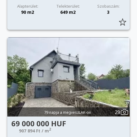
Alapterület:
Telekterület:
Szobaszám:
90 m2
649 m2
3
29
79 napja a megveszLAK-on
69 000 000 HUF
2
907 894 Ft / m