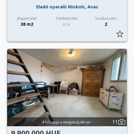
Eladó nyaraló Miskolc, Avas
Alapterület:
Telekterület:
Szobaszám:
38 m2
n/a
2
11
4 hónapja a megveszLAK-on
9 900 000 HUF