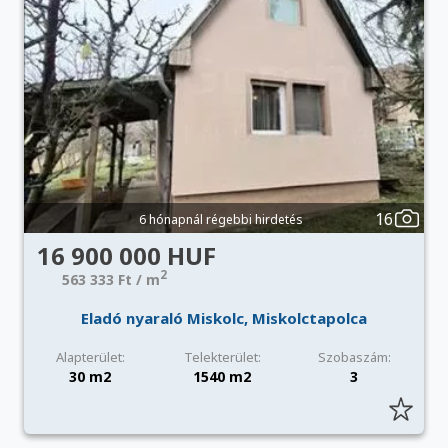
16
6 hónapnál régebbi hirdetés
16 900 000 HUF
2
563 333 Ft / m
Eladó nyaraló Miskolc, Miskolctapolca
Alapterület:
Telekterület:
Szobaszám:
30 m2
1540 m2
3