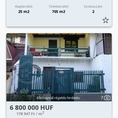
Alapterület:
Telekterület:
Szobaszám:
25 m2
705 m2
2
7
6 hónapnál régebbi hirdetés
6 800 000 HUF
2
178 947 Ft / m