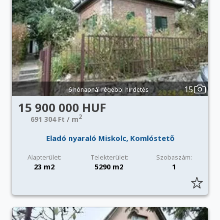
15
6 hónapnál régebbi hirdetés
15 900 000 HUF
2
691 304 Ft / m
Eladó nyaraló Miskolc, Komlóstető
Alapterület:
Telekterület:
Szobaszám:
23 m2
5290 m2
1