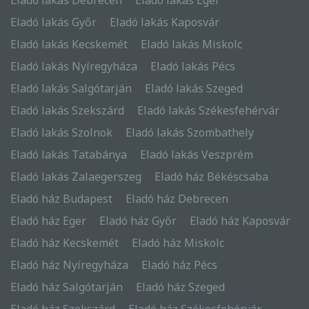
Eladó lakás Győr
Eladó lakás Kaposvár
Eladó lakás Kecskemét
Eladó lakás Miskolc
Eladó lakás Nyíregyháza
Eladó lakás Pécs
Eladó lakás Salgótarján
Eladó lakás Szeged
Eladó lakás Szekszárd
Eladó lakás Székesfehérvár
Eladó lakás Szolnok
Eladó lakás Szombathely
Eladó lakás Tatabánya
Eladó lakás Veszprém
Eladó lakás Zalaegerszeg
Eladó ház Békéscsaba
Eladó ház Budapest
Eladó ház Debrecen
Eladó ház Eger
Eladó ház Győr
Eladó ház Kaposvár
Eladó ház Kecskemét
Eladó ház Miskolc
Eladó ház Nyíregyháza
Eladó ház Pécs
Eladó ház Salgótarján
Eladó ház Szeged
Eladó ház Szekszárd
Eladó ház Székesfehérvár