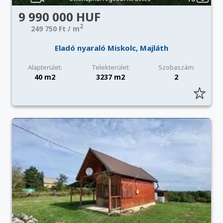
9 990 000 HUF
2
249 750 Ft / m
Eladó nyaraló Miskolc, Majláth
Alapterület:
Telekterület:
Szobaszám:
40 m2
3237 m2
2