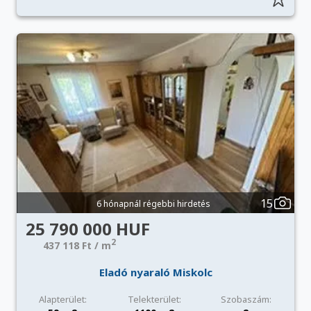
15
6 hónapnál régebbi hirdetés
25 790 000 HUF
2
437 118 Ft / m
Eladó nyaraló Miskolc
Alapterület:
Telekterület:
Szobaszám: