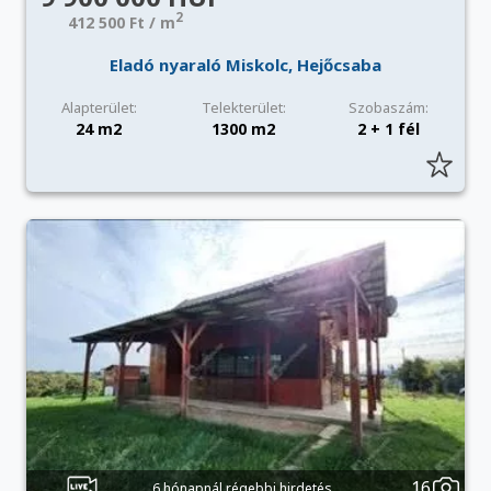
2
412 500 Ft / m
Eladó nyaraló Miskolc, Hejőcsaba
Alapterület:
Telekterület:
Szobaszám:
24 m2
1300 m2
2 + 1 fél
16
6 hónapnál régebbi hirdetés