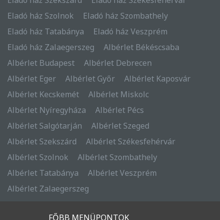
Eladó ház Szolnok
Eladó ház Szombathely
Eladó ház Tatabánya
Eladó ház Veszprém
Eladó ház Zalaegerszeg
Albérlet Békéscsaba
Albérlet Budapest
Albérlet Debrecen
Albérlet Eger
Albérlet Győr
Albérlet Kaposvár
Albérlet Kecskemét
Albérlet Miskolc
Albérlet Nyíregyháza
Albérlet Pécs
Albérlet Salgótarján
Albérlet Szeged
Albérlet Szekszárd
Albérlet Székesfehérvár
Albérlet Szolnok
Albérlet Szombathely
Albérlet Tatabánya
Albérlet Veszprém
Albérlet Zalaegerszeg
FŐBB MENÜPONTOK