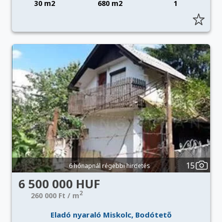
30 m2
680 m2
1
15
6 hónapnál régebbi hirdetés
6 500 000 HUF
2
260 000 Ft / m
Eladó nyaraló Miskolc, Bodótető