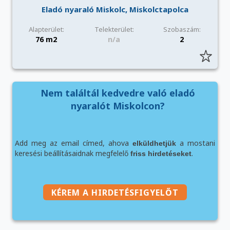
Eladó nyaraló Miskolc, Miskolctapolca
Alapterület:
Telekterület:
Szobaszám:
76 m2
n/a
2
Nem találtál kedvedre való eladó
nyaralót Miskolcon?
Add meg az email címed, ahova
a mostani
elküldhetjük
keresési beállításaidnak megfelelő
.
friss hirdetéseket
KÉREM A HIRDETÉSFIGYELŐT