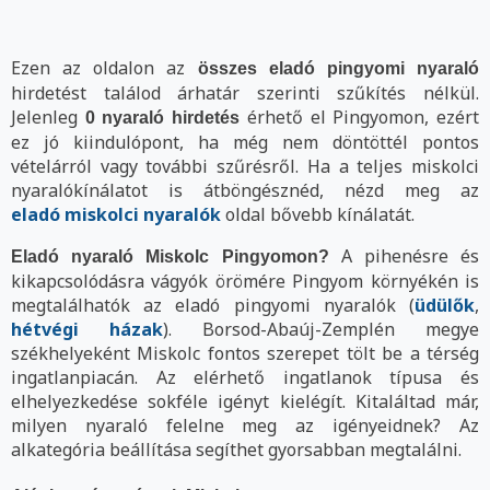
Ezen az oldalon az
összes eladó pingyomi nyaraló
hirdetést találod árhatár szerinti szűkítés nélkül.
Jelenleg
érhető el Pingyomon, ezért
0 nyaraló hirdetés
ez jó kiindulópont, ha még nem döntöttél pontos
vételárról vagy további szűrésről. Ha a teljes miskolci
nyaralókínálatot is átböngésznéd, nézd meg az
eladó miskolci nyaralók
oldal bővebb kínálatát.
A pihenésre és
Eladó nyaraló Miskolc Pingyomon?
kikapcsolódásra vágyók örömére Pingyom környékén is
megtalálhatók az eladó pingyomi nyaralók (
üdülők
,
hétvégi házak
). Borsod-Abaúj-Zemplén megye
székhelyeként Miskolc fontos szerepet tölt be a térség
ingatlanpiacán. Az elérhető ingatlanok típusa és
elhelyezkedése sokféle igényt kielégít. Kitaláltad már,
milyen nyaraló felelne meg az igényeidnek? Az
alkategória beállítása segíthet gyorsabban megtalálni.