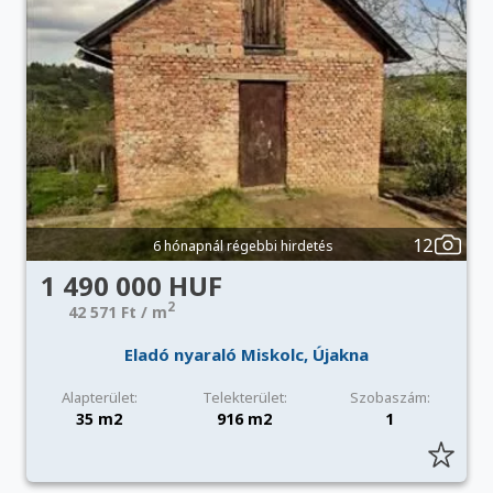
12
6 hónapnál régebbi hirdetés
1 490 000 HUF
2
42 571 Ft / m
Eladó nyaraló Miskolc, Újakna
Alapterület:
Telekterület:
Szobaszám:
35 m2
916 m2
1