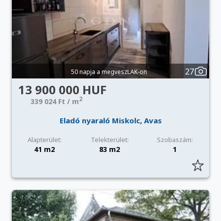
27
50 napja a megveszLAK-on
13 900 000 HUF
2
339 024 Ft / m
Eladó nyaraló Miskolc, Avas
Alapterület:
Telekterület:
Szobaszám:
41 m2
83 m2
1