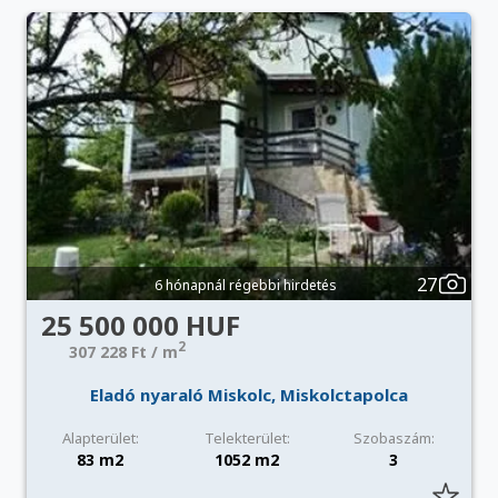
27
6 hónapnál régebbi hirdetés
25 500 000 HUF
2
307 228 Ft / m
Eladó nyaraló Miskolc, Miskolctapolca
Alapterület:
Telekterület:
Szobaszám:
83 m2
1052 m2
3