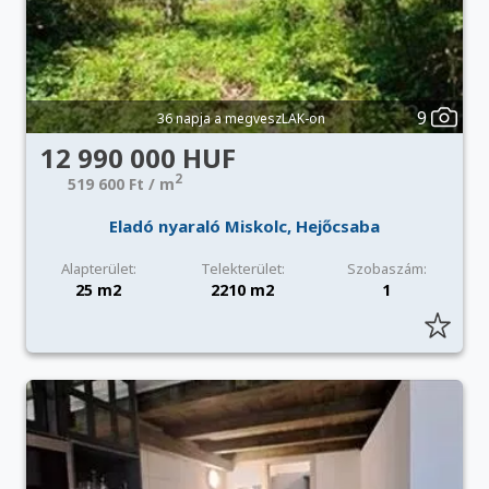
9
36 napja a megveszLAK-on
12 990 000 HUF
2
519 600 Ft / m
Eladó nyaraló Miskolc, Hejőcsaba
Alapterület:
Telekterület:
Szobaszám:
25 m2
2210 m2
1