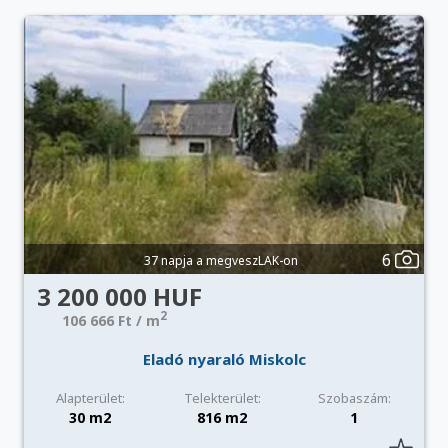
6
37 napja a megveszLAK-on
3 200 000 HUF
2
106 666 Ft / m
Eladó nyaraló Miskolc
Alapterület:
Telekterület:
Szobaszám:
30 m2
816 m2
1