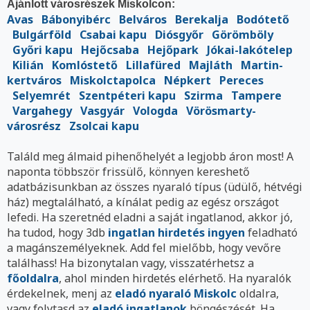
Ajánlott városrészek Miskolcon:
Avas
Bábonyibérc
Belváros
Berekalja
Bodótető
Bulgárföld
Csabai kapu
Diósgyőr
Görömböly
Győri kapu
Hejőcsaba
Hejőpark
Jókai-lakótelep
Kilián
Komlóstető
Lillafüred
Majláth
Martin-
kertváros
Miskolctapolca
Népkert
Pereces
Selyemrét
Szentpéteri kapu
Szirma
Tampere
Vargahegy
Vasgyár
Vologda
Vörösmarty-
városrész
Zsolcai kapu
Találd meg álmaid pihenőhelyét a legjobb áron most! A
naponta többször frissülő, könnyen kereshető
adatbázisunkban az összes nyaraló típus (üdülő, hétvégi
ház) megtalálható, a kínálat pedig az egész országot
lefedi. Ha szeretnéd eladni a saját ingatlanod, akkor jó,
ha tudod, hogy 3db
ingatlan hirdetés ingyen
feladható
a magánszemélyeknek. Add fel mielőbb, hogy vevőre
találhass! Ha bizonytalan vagy, visszatérhetsz a
főoldalra
, ahol minden hirdetés elérhető. Ha nyaralók
érdekelnek, menj az
eladó nyaraló Miskolc
oldalra,
vagy folytasd az
eladó ingatlanok
böngészését. Ha