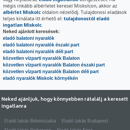
mégis inkább albérletet keresel Miskolcon, akkor az
albérlet Miskolc
oldalon nézelődj. Tulajdonosi eladások
teljes kínálata itt érhető el:
tulajdonostól eladó
ingatlan Miskolc
.
Neked ajánlott keresések:
eladó balatoni nyaralók
eladó balatoni nyaralók északi part
eladó balatoni nyaralók déli part
közvetlen vízparti nyaralók Balaton
közvetlen vízparti nyaralók Balaton északi part
közvetlen vízparti nyaralók Balaton déli part
eladó nyaralók Miskolc környékén
Neked ajánljuk, hogy könnyebben rátalálj a keresett
ingatlanra
Eladó lakás Békéscsaba
Eladó lakás Budapest
Eladó lakás Debrecen
Eladó lakás Eger