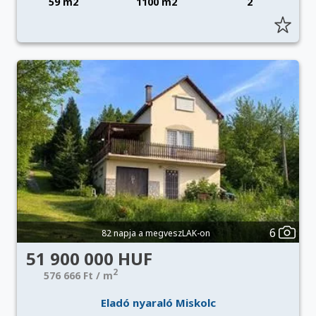
59 m2
1100 m2
2
6
82 napja a megveszLAK-on
51 900 000 HUF
2
576 666 Ft / m
Eladó nyaraló Miskolc