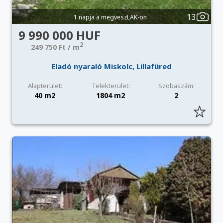
13
1 napja a megveszLAK-on
9 990 000 HUF
2
249 750 Ft / m
Eladó nyaraló Miskolc, Lillafüred
Alapterület:
Telekterület:
Szobaszám:
40 m2
1804 m2
2