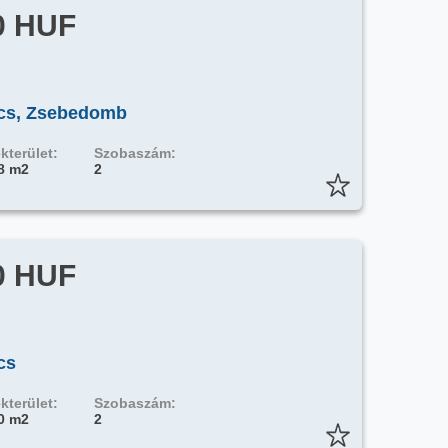
0 HUF
écs, Zsebedomb
kterület:
Szobaszám:
8 m2
2
0 HUF
cs
kterület:
Szobaszám:
0 m2
2