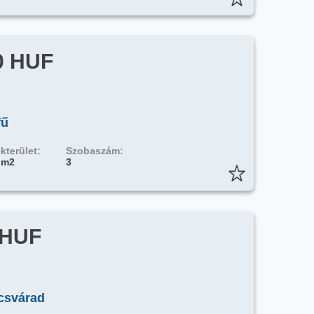
0 HUF
fű
kterület:
Szobaszám:
 m2
3
 HUF
csvárad