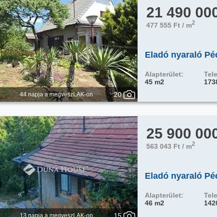
21 490 00
2
477 555 Ft / m
Eladó nyaraló P
Alapterület:
Tele
45 m2
173
20
44 napja a megveszLAK-on
25 900 00
2
563 043 Ft / m
Eladó nyaraló Pé
Alapterület:
Tele
46 m2
142
15
13 napja a megveszLAK-on