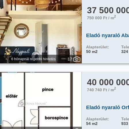
37 500 00
2
750 000 Ft / m
Eladó nyaraló Ab
Alapterület:
Tele
50 m2
324
17
6 hónapnál régebbi hirdetés
40 000 00
2
740 740 Ft / m
Eladó nyaraló Or
Alapterület:
Tele
54 m2
933