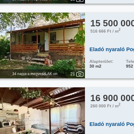
15 500 00
2
516 666 Ft / m
Eladó nyaraló P
Alapterület:
Tele
30 m2
952
21
34 napja a megveszLAK-on
16 900 00
2
260 000 Ft / m
Eladó nyaraló P