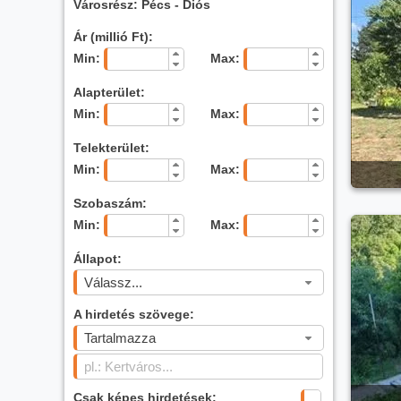
Városrész: Pécs - Diós
Ár (millió Ft):
Min:
Max:
Alapterület:
Min:
Max:
Telekterület:
Min:
Max:
Szobaszám:
Min:
Max:
Állapot:
Válassz...
A hirdetés szövege:
Tartalmazza
Csak képes hirdetések: