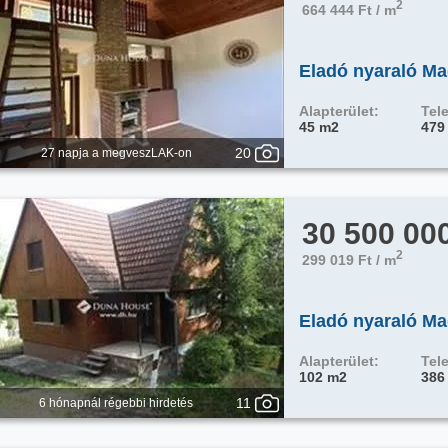
2
664 444 Ft / m
Eladó nyaraló Ma
Alapterület:
Tele
45 m2
479
20
27 napja a megveszLAK-on
30 500 00
2
299 019 Ft / m
Eladó nyaraló Ma
Alapterület:
Tele
102 m2
386
11
6 hónapnál régebbi hirdetés