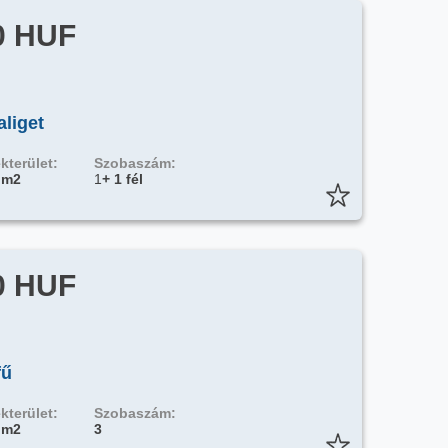
0 HUF
aliget
kterület:
Szobaszám:
 m2
1
+ 1 fél
0 HUF
fű
kterület:
Szobaszám:
 m2
3