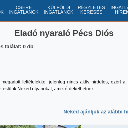
CSERE
KÜLFÖLDI
RÉSZLETES
INGATL
OK
INGATLANOK
INGATLANOK
KERESÉS
HÍRE
Eladó nyaraló Pécs Diós
 találat: 0 db
 megadott feltételekkel jelenleg nincs aktív hirdetés, ezért 
erestünk Neked olyanokat, amik érdekelhetnek.
Neked ajánljuk az alábbi h