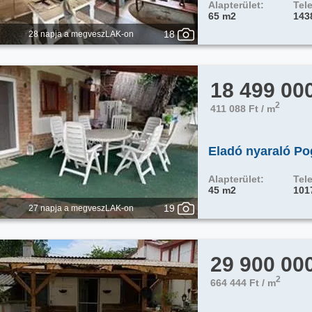
Alapterület:
Tele
65 m2
143
18
28 napja a megveszLAK-on
18 499 00
2
411 088 Ft / m
Eladó nyaraló P
Alapterület:
Tele
45 m2
101
19
27 napja a megveszLAK-on
29 900 00
2
664 444 Ft / m