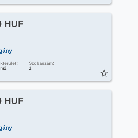
0 HUF
ogány
kterület:
Szobaszám:
 m2
1
0 HUF
ogány