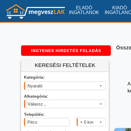
ELADÓ
KIADÓ
INGATLANOK
INGATLAN
Összes
INGYENES HIRDETÉS FELADÁS
KERESÉSI FELTÉTELEK
Kategória:
A
Nyaraló
k
Alkategória:
Válassz...
Település:
+ 0 km