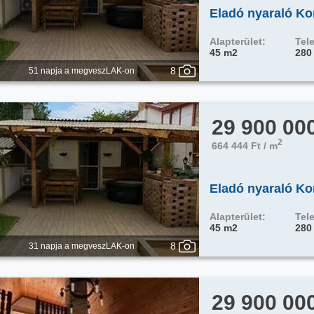
Eladó nyaraló Ko
Alapterület:
Tele
45 m2
280
8
51 napja a megveszLAK-on
29 900 00
2
664 444 Ft / m
Eladó nyaraló Ko
Alapterület:
Tele
45 m2
280
8
31 napja a megveszLAK-on
29 900 00