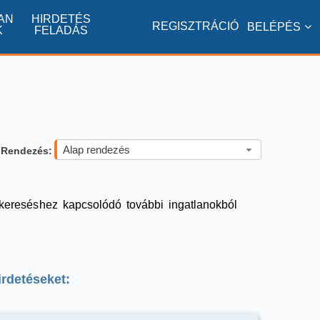
AN
HIRDETÉS
REGISZTRÁCIÓ
BELÉPÉS
K
FELADÁS
Alap rendezés
Rendezés:
a kereséshez kapcsolódó további ingatlanokból
irdetéseket: