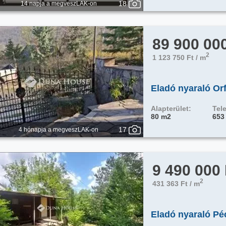
18
14 napja a megveszLAK-on
89 900 00
2
1 123 750 Ft / m
Eladó nyaraló Or
Alapterület:
Tele
80 m2
653
17
4 hónapja a megveszLAK-on
9 490 000
2
431 363 Ft / m
Eladó nyaraló Pé