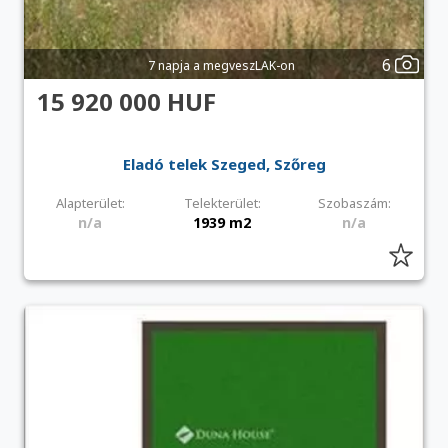
6
7 napja a megveszLAK-on
15 920 000 HUF
Eladó telek Szeged, Szőreg
Alapterület:
Telekterület:
Szobaszám:
n/a
1939 m2
n/a