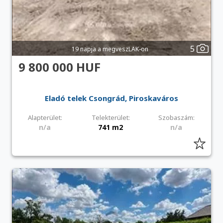
5
19 napja a megveszLAK-on
9 800 000 HUF
Eladó telek Csongrád, Piroskaváros
Alapterület:
Telekterület:
Szobaszám:
n/a
741 m2
n/a