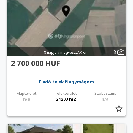
3
8 napja a megveszLAK-on
2 700 000 HUF
Eladó telek Nagymágocs
Alapterület:
Telekterület:
Szobaszám:
n/a
21203 m2
n/a