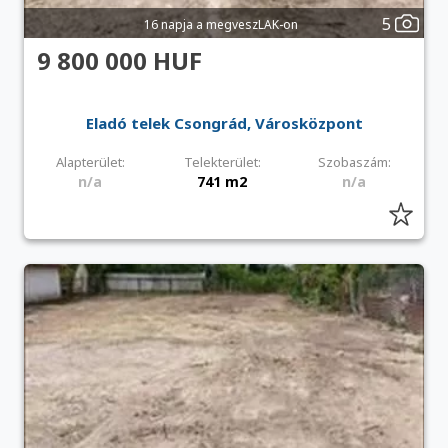
5
16 napja a megveszLAK-on
9 800 000 HUF
Eladó telek Csongrád, Városközpont
Alapterület:
Telekterület:
Szobaszám:
n/a
741 m2
n/a