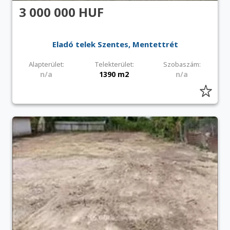
3 000 000 HUF
Eladó telek Szentes, Mentettrét
Alapterület:
Telekterület:
Szobaszám:
n/a
1390 m2
n/a