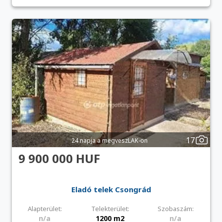
17
24 napja a megveszLAK-on
9 900 000 HUF
Eladó telek Csongrád
Alapterület:
Telekterület:
Szobaszám:
n/a
1200 m2
n/a