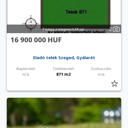
2
7 napja a megveszLAK-on
16 900 000 HUF
Eladó telek Szeged, Gyálarét
Alapterület:
Telekterület:
Szobaszám:
n/a
871 m2
n/a