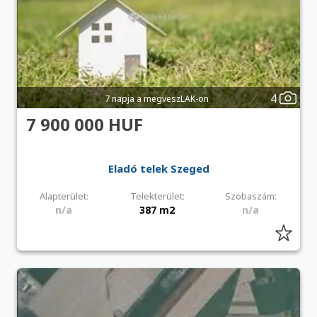
4
7 napja a megveszLAK-on
7 900 000 HUF
Eladó telek Szeged
Alapterület:
Telekterület:
Szobaszám:
n/a
387 m2
n/a