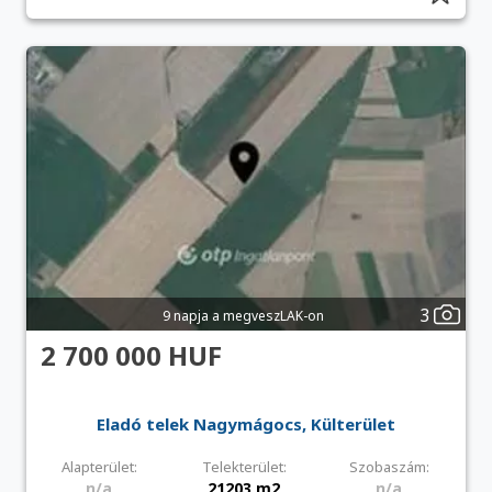
3
9 napja a megveszLAK-on
2 700 000 HUF
Eladó telek Nagymágocs, Külterület
Alapterület:
Telekterület:
Szobaszám:
n/a
21203 m2
n/a