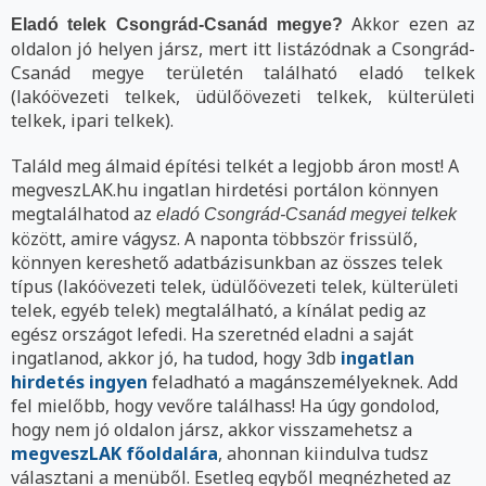
Akkor ezen az
Eladó telek Csongrád-Csanád megye?
oldalon jó helyen jársz, mert itt listázódnak a Csongrád-
Csanád megye területén található eladó telkek
(lakóövezeti telkek, üdülőövezeti telkek, külterületi
telkek, ipari telkek).
Találd meg álmaid építési telkét a legjobb áron most! A
megveszLAK.hu ingatlan hirdetési portálon könnyen
megtalálhatod az
eladó Csongrád-Csanád megyei telkek
között, amire vágysz. A naponta többször frissülő,
könnyen kereshető adatbázisunkban az összes telek
típus (lakóövezeti telek, üdülőövezeti telek, külterületi
telek, egyéb telek) megtalálható, a kínálat pedig az
egész országot lefedi. Ha szeretnéd eladni a saját
ingatlanod, akkor jó, ha tudod, hogy 3db
ingatlan
hirdetés ingyen
feladható a magánszemélyeknek. Add
fel mielőbb, hogy vevőre találhass! Ha úgy gondolod,
hogy nem jó oldalon jársz, akkor visszamehetsz a
megveszLAK főoldalára
, ahonnan kiindulva tudsz
választani a menüből. Esetleg egyből megnézheted az