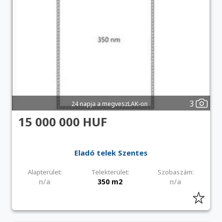
3
24 napja a megveszLAK-on
15 000 000 HUF
Eladó telek Szentes
Alapterület:
Telekterület:
Szobaszám:
n/a
350 m2
n/a