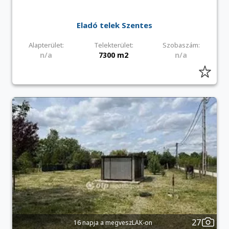
Eladó telek Szentes
Alapterület:
Telekterület:
Szobaszám:
n/a
7300 m2
n/a
27
16 napja a megveszLAK-on