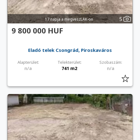
5
17 napja a megveszLAK-on
9 800 000 HUF
Eladó telek Csongrád, Piroskaváros
Alapterület:
Telekterület:
Szobaszám:
n/a
741 m2
n/a