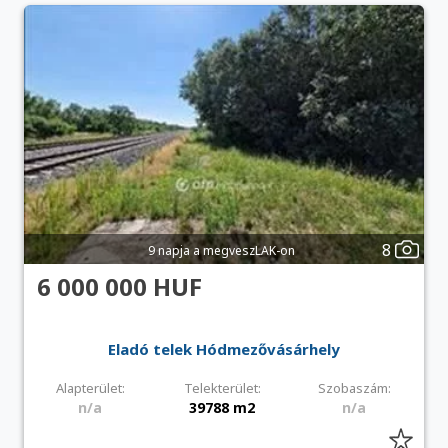
8
9 napja a megveszLAK-on
6 000 000 HUF
Eladó telek Hódmezővásárhely
Alapterület:
Telekterület:
Szobaszám:
n/a
39788 m2
n/a