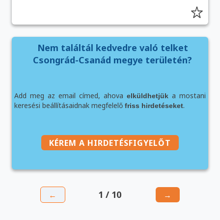
Nem találtál kedvedre való telket
Csongrád-Csanád megye területén?
Add meg az email címed, ahova
a mostani
elküldhetjük
keresési beállításaidnak megfelelő
.
friss hirdetéseket
KÉREM A HIRDETÉSFIGYELŐT
1 / 10
←
→