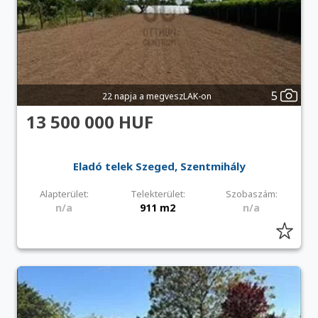
5
22 napja a megveszLAK-on
13 500 000 HUF
Eladó telek Szeged, Szentmihály
Alapterület:
Telekterület:
Szobaszám:
n/a
911 m2
n/a