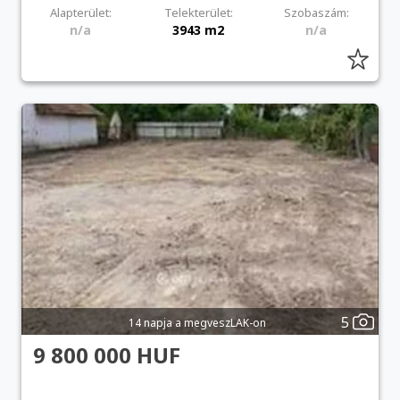
Alapterület:
Telekterület:
Szobaszám:
n/a
3943 m2
n/a
5
14 napja a megveszLAK-on
9 800 000 HUF