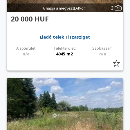
3
6 napja a megveszLAK-on
20 000 HUF
Eladó telek Tiszasziget
Alapterület:
Telekterület:
Szobaszám:
n/a
4045 m2
n/a