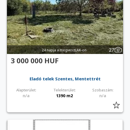
27
24 napja a megveszLAK-on
3 000 000 HUF
Eladó telek Szentes, Mentettrét
Alapterület:
Telekterület:
Szobaszám:
n/a
1390 m2
n/a