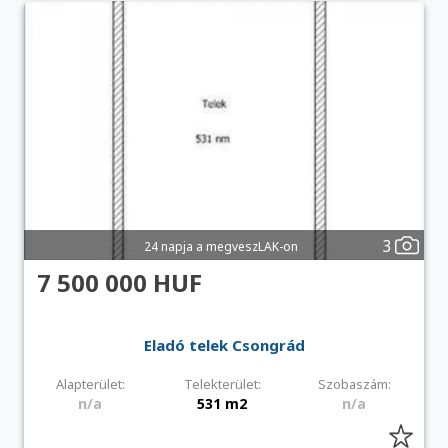
3
24 napja a megveszLAK-on
7 500 000 HUF
Eladó telek Csongrád
Alapterület:
Telekterület:
Szobaszám:
n/a
531 m2
n/a