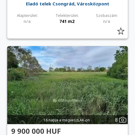
Eladó telek Csongrád, Városközpont
Alapterület:
Telekterület:
Szobaszám:
n/a
741 m2
n/a
8
16 napja a megveszLAK-on
9 900 000 HUF