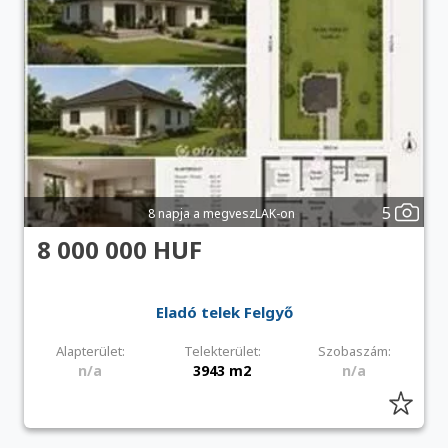
5
8 napja a megveszLAK-on
8 000 000 HUF
Eladó telek Felgyő
Alapterület:
Telekterület:
Szobaszám:
n/a
3943 m2
n/a