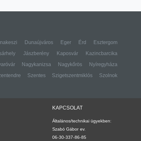
nakeszi
Dunaújváros
Eger
Érd
Esztergom
árhely
Jászberény
Kaposvár
Kazincbarcika
aróvár
Nagykanizsa
Nagykőrös
Nyíregyháza
zentendre
Szentes
Szigetszentmiklós
Szolnok
KAPCSOLAT
Általános/technikai ügyekben:
Szabó Gábor ev.
06-30-337-86-85