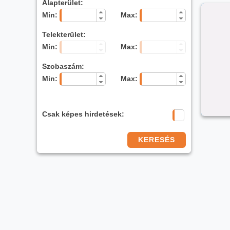
Alapterület:
Min:
Max:
Telekterület:
Min:
Max:
Szobaszám:
Min:
Max:
Csak képes hirdetések:
KERESÉS