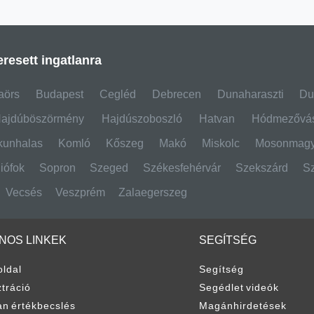
resett ingatlanra
aörs
Budapest
Cegléd
Debrecen
Dunaharaszti
Du
ajdúböszörmény
Hajdúszoboszló
Hatvan
Hódmezővás
kunhalas
Komló
Kőszeg
Makó
Miskolc
Mosonmagy
iófok
Sopron
Szeged
Székesfehérvár
Szekszárd
S
Vecsés
Veszprém
Zalaegerszeg
NOS LINKEK
SEGÍTSÉG
oldal
Segítség
tráció
Segédlet videók
an értékbecslés
Magánhirdetések