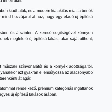
 teheti őket.
en kiadhatók, és a modern kialakítás miatt a bérlők
y mind hozzájárul ahhoz, hogy egy eladó új építésű
sben és árszinten. A kereső segítségével könnyen
nek megfelelő új építésű lakást, akár saját otthont,
t műszaki színvonalától és a környék adottságaitól.
gyanakkor ezt gyakran ellensúlyozza az alacsonyabb
terenkénti átlagár.
rtalommal rendelkező, prémium kategóriás ingatlanok
 egyes új építésű lakások árában.