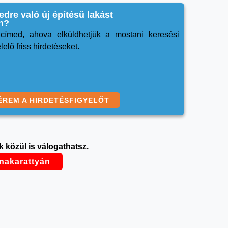
edre való új építésű lakást
n?
ímed, ahova elküldhetjük a mostani keresési
elő friss hirdetéseket.
ÉREM A HIRDETÉSFIGYELŐT
 közül is válogathatsz.
nakarattyán