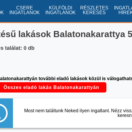
CSERE
KÜLFÖLDI
RÉSZLETES
INGATL
OK
INGATLANOK
INGATLANOK
KERESÉS
HÍRE
tésű lakások Balatonakarattya 50
 találat: 0 db
alatonakarattyán további eladó lakások közül is válogathat
Összes eladó lakás Balatonakarattyán
Most nem találtunk Neked ilyen ingatlant. Nézz vis
keresni