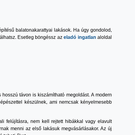
j építésű balatonakarattyai lakások. Ha úgy gondolod,
lálhatsz. Esetleg böngéssz az
eladó ingatlan
aloldal
és hosszú távon is kiszámítható megoldást. A modern
 gépészettel készülnek, ami nemcsak kényelmesebb
 felújításra, nem kell rejtett hibákkal vagy elavult
arnak menni az első lakásuk megvásárlásakor. Az új