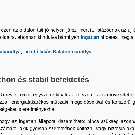
ezen az oldalon tuti jó helyen jársz, mert itt listázódnak az ú
őoldalra, ahonnan kiindulva bármilyen
ingatlan
hirdetést megta
akarattya
,
eladó lakás Balatonakarattya
hon és stabil befektetés
kereslet, mivel egyszerre kínálnak korszerű lakókörnyezetet 
ajzzal, energiatakarékos műszaki megoldásokkal és korszerű
ségeket is eredményezhet.
ogy az ingatlan állapota kiszámítható: nincs szükség azonnali
zámára, akik gyorsan szeretnének költözni, vagy biztosra ak