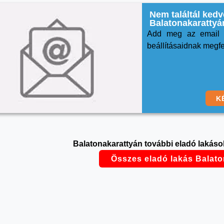
Nem találtál kedv
Balatonakarattyá
Add meg az email c
beállításaidnak megfel
K
Balatonakarattyán további eladó lakások
Összes eladó lakás Balato