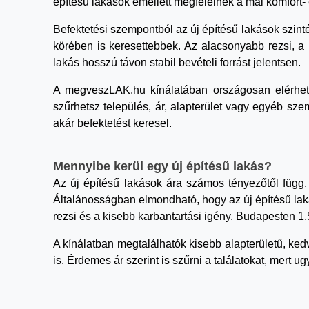
építésű lakások emellett megfelelnek a mai komfort- 
Befektetési szempontból az új építésű lakások szin
körében is keresettebbek. Az alacsonyabb rezsi, a
lakás hosszú távon stabil bevételi forrást jelentsen.
A megveszLAK.hu kínálatában országosan elérhető
szűrhetsz település, ár, alapterület vagy egyéb sze
akár befektetést keresel.
Mennyibe kerül egy új építésű lakás?
Az új építésű lakások ára számos tényezőtől függ, 
Általánosságban elmondható, hogy az új építésű la
rezsi és a kisebb karbantartási igény. Budapesten 1,5
A kínálatban megtalálhatók kisebb alapterületű, ke
is. Érdemes ár szerint is szűrni a találatokat, mert