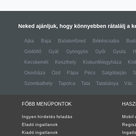
Neked ajánljuk, hogy könnyebben rátalálj a ke
Ajka
Baja
Balatonfüred
Békéscsaba
Bud
Gödöllő
Gyál
Gyöngyös
Győr
Gyula
H
Kecskemét
Keszthely
Kiskunfélegyháza
Kis
Orosháza
Ózd
Pápa
Pécs
Salgótarján
S
Szombathely
Tapolca
Tata
Tatabánya
Vác
FŐBB MENÜPONTOK
HASZ
Ingyen hirdetés feladás
Mobil 
Eladó ingatlanok
Regisz
Kiadó ingatlanok
Ingatl