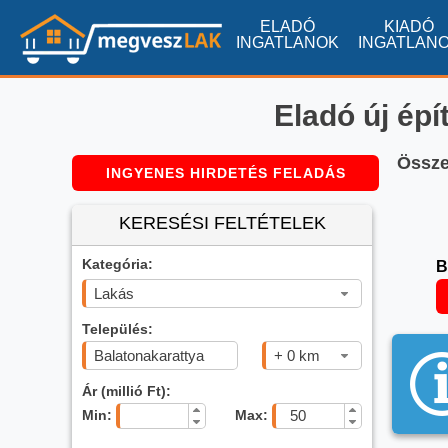
ELADÓ
KIADÓ
INGATLANOK
INGATLAN
Eladó új épí
Összes
INGYENES HIRDETÉS FELADÁS
KERESÉSI FELTÉTELEK
Kategória:
B
Lakás
Település:
+ 0 km
Ár (millió Ft):
Min:
Max: