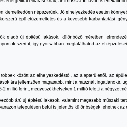
és energetikai elvárásoknak, ami hosszabb távon is értékállóbbá
tén kiemelkedően népszerűek. Jó elhelyezkedés esetén könnyebb
 korszerű épületüzemeltetés és a kevesebb karbantartási igén
k eladó új építésű lakások, különböző méretben, elrendezé
mpontok szerint, így gyorsabban megtalálhatod az elképzeléseid
többek között az elhelyezkedéstől, az alapterülettől, az épüle
kások ára jellemzően magasabb, mint a használt ingatlanoké, u
-2 millió forint, megyeszékhelyeken 1 millió feletti a négyzetmé
dvezőbb árú új építésű lakások, valamint magasabb műszaki ta
 ugyanazon településen belül is jelentős különbségek lehetnek az