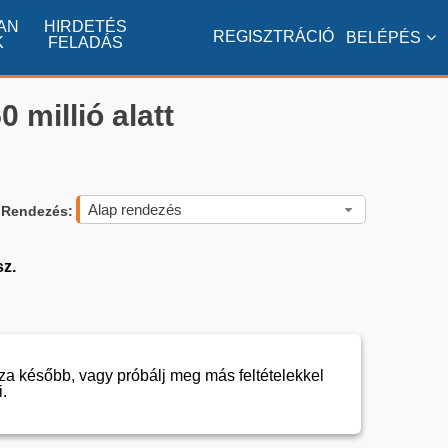
AN
HIRDETÉS
REGISZTRÁCIÓ
BELÉPÉS
K
FELADÁS
 millió alatt
Alap rendezés
Rendezés:
sz.
sza később, vagy próbálj meg más feltételekkel
.