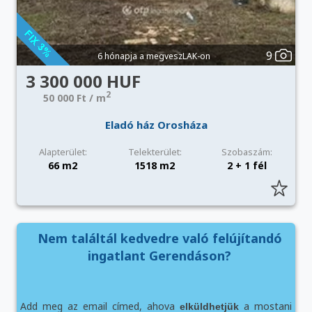
9
6 hónapja a megveszLAK-on
3 300 000 HUF
2
50 000 Ft / m
Eladó ház Orosháza
Alapterület:
Telekterület:
Szobaszám:
66 m2
1518 m2
2 + 1 fél
Nem találtál kedvedre való felújítandó
ingatlant Gerendáson?
Add meg az email címed, ahova
a mostani
elküldhetjük