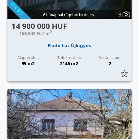
3
6 hónapnál régebbi hirdetés
14 900 000 HUF
2
156 842 Ft / m
Eladó ház Újkígyós
Alapterület:
Telekterület:
Szobaszám:
95 m2
2146 m2
2