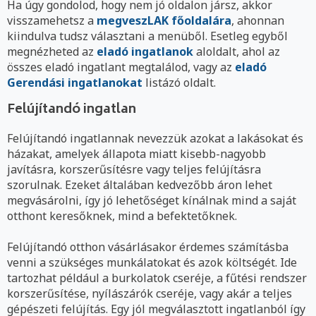
Ha úgy gondolod, hogy nem jó oldalon jársz, akkor
visszamehetsz a
megveszLAK főoldalára
, ahonnan
kiindulva tudsz választani a menüből. Esetleg egyből
megnézheted az
eladó ingatlanok
aloldalt, ahol az
összes eladó ingatlant megtalálod, vagy az
eladó
Gerendási ingatlanokat
listázó oldalt.
Felújítandó ingatlan
Felújítandó ingatlannak nevezzük azokat a lakásokat és
házakat, amelyek állapota miatt kisebb-nagyobb
javításra, korszerűsítésre vagy teljes felújításra
szorulnak. Ezeket általában kedvezőbb áron lehet
megvásárolni, így jó lehetőséget kínálnak mind a saját
otthont keresőknek, mind a befektetőknek.
Felújítandó otthon vásárlásakor érdemes számításba
venni a szükséges munkálatokat és azok költségét. Ide
tartozhat például a burkolatok cseréje, a fűtési rendszer
korszerűsítése, nyílászárók cseréje, vagy akár a teljes
gépészeti felújítás. Egy jól megválasztott ingatlanból így