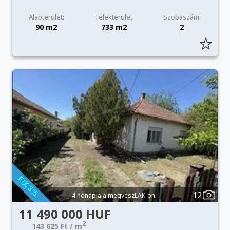
Alapterület:
Telekterület:
Szobaszám:
90 m2
733 m2
2
12
4 hónapja a megveszLAK-on
11 490 000 HUF
2
143 625 Ft / m