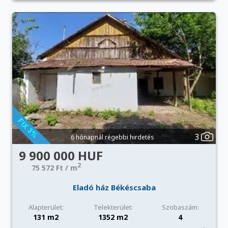
3
6 hónapnál régebbi hirdetés
9 900 000 HUF
2
75 572 Ft / m
Eladó ház Békéscsaba
Alapterület:
Telekterület:
Szobaszám:
131 m2
1352 m2
4