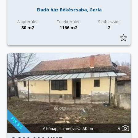
Eladó ház Békéscsaba, Gerla
Alapterület:
Telekterület:
Szobaszám:
80 m2
1166 m2
2
9
6 hónapja a megveszLAK-on