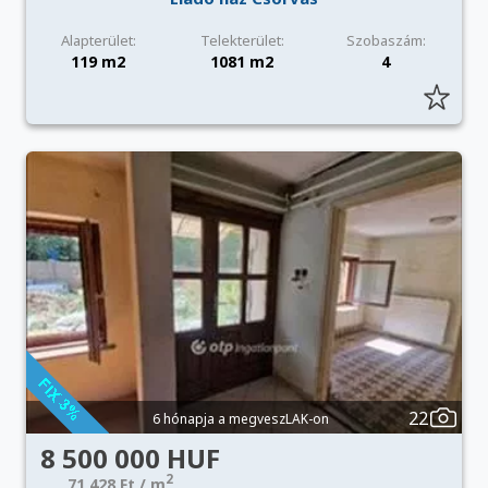
Alapterület:
Telekterület:
Szobaszám:
119 m2
1081 m2
4
22
6 hónapja a megveszLAK-on
8 500 000 HUF
2
71 428 Ft / m