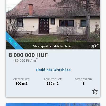
10
6 hónapnál régebbi hirdetés
8 000 000 HUF
2
80 000 Ft / m
Eladó ház Orosháza
Alapterület:
Telekterület:
Szobaszám:
100 m2
550 m2
3