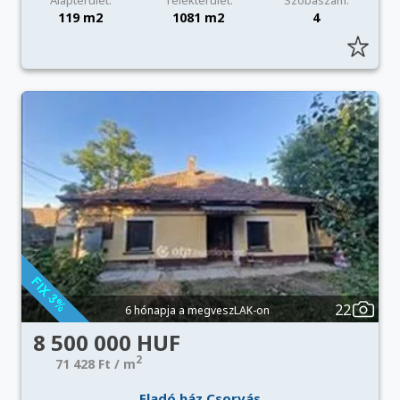
Alapterület:
Telekterület:
Szobaszám:
119 m2
1081 m2
4
22
6 hónapja a megveszLAK-on
8 500 000 HUF
2
71 428 Ft / m
Eladó ház Csorvás