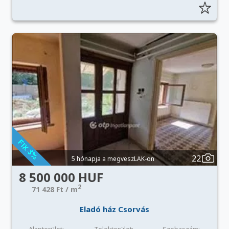
22
5 hónapja a megveszLAK-on
8 500 000 HUF
2
71 428 Ft / m
Eladó ház Csorvás