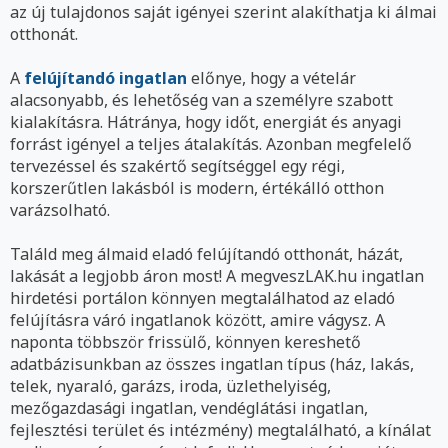
az új tulajdonos saját igényei szerint alakíthatja ki álmai
otthonát.
A
felújítandó ingatlan
előnye, hogy a vételár
alacsonyabb, és lehetőség van a személyre szabott
kialakításra. Hátránya, hogy időt, energiát és anyagi
forrást igényel a teljes átalakítás. Azonban megfelelő
tervezéssel és szakértő segítséggel egy régi,
korszerűtlen lakásból is modern, értékálló otthon
varázsolható.
Találd meg álmaid eladó felújítandó otthonát, házát,
lakását a legjobb áron most! A megveszLAK.hu ingatlan
hirdetési portálon könnyen megtalálhatod az eladó
felújításra váró ingatlanok között, amire vágysz. A
naponta többször frissülő, könnyen kereshető
adatbázisunkban az összes ingatlan típus (ház, lakás,
telek, nyaraló, garázs, iroda, üzlethelyiség,
mezőgazdasági ingatlan, vendéglátási ingatlan,
fejlesztési terület és intézmény) megtalálható, a kínálat