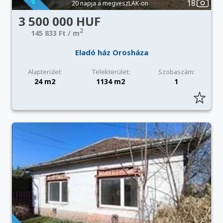
18
20 napja a megveszLAK-on
3 500 000 HUF
2
145 833 Ft / m
Eladó ház Orosháza
Alapterület:
Telekterület:
Szobaszám:
24 m2
1134 m2
1