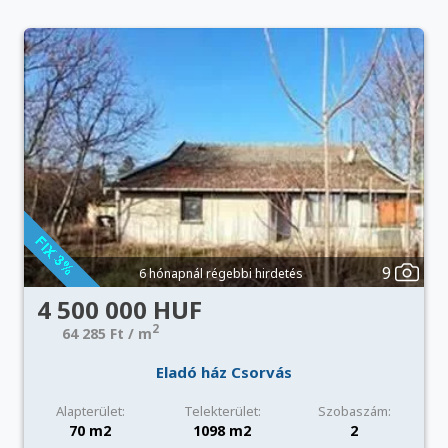
9
6 hónapnál régebbi hirdetés
4 500 000 HUF
2
64 285 Ft / m
Eladó ház Csorvás
Alapterület:
Telekterület:
Szobaszám:
70 m2
1098 m2
2