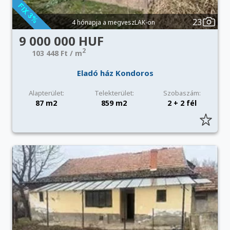
23
4 hónapja a megveszLAK-on
9 000 000 HUF
2
103 448 Ft / m
Eladó ház Kondoros
Alapterület:
Telekterület:
Szobaszám:
87 m2
859 m2
2 + 2 fél