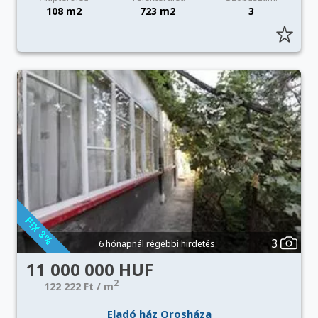
108 m2
723 m2
3
3
6 hónapnál régebbi hirdetés
11 000 000 HUF
2
122 222 Ft / m
Eladó ház Orosháza