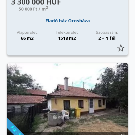
3 300 000 HUF
2
50 000 Ft / m
Eladó ház Orosháza
Alapterület:
Telekterület:
Szobaszám:
66 m2
1518 m2
2 + 1 fél