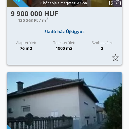
15
6 hónapja a megveszLAK-on
9 900 000 HUF
2
130 263 Ft / m
Eladó ház Újkígyós
Alapterület:
Telekterület:
Szobaszám:
76 m2
1900 m2
2