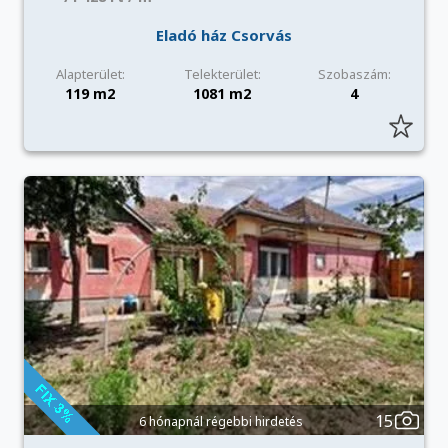
Eladó ház Csorvás
Alapterület:
Telekterület:
Szobaszám:
119 m2
1081 m2
4
15
6 hónapnál régebbi hirdetés