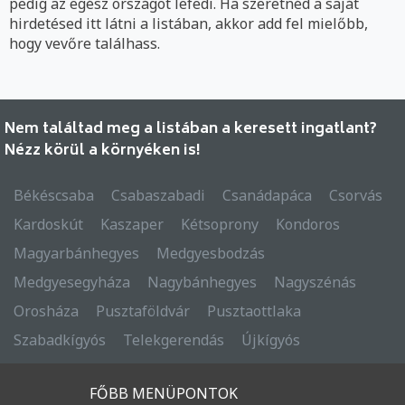
pedig az egész országot lefedi. Ha szeretnéd a saját
hirdetésed itt látni a listában, akkor add fel mielőbb,
hogy vevőre találhass.
Nem találtad meg a listában a keresett ingatlant?
Nézz körül a környéken is!
Békéscsaba
Csabaszabadi
Csanádapáca
Csorvás
Kardoskút
Kaszaper
Kétsoprony
Kondoros
Magyarbánhegyes
Medgyesbodzás
Medgyesegyháza
Nagybánhegyes
Nagyszénás
Orosháza
Pusztaföldvár
Pusztaottlaka
Szabadkígyós
Telekgerendás
Újkígyós
FŐBB MENÜPONTOK