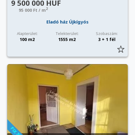
9 500 000 HUF
2
95 000 Ft / m
Eladó ház Újkígyós
Alapterület:
Telekterület:
Szobaszám:
100 m2
1555 m2
3 + 1 fél