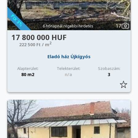
17
6 hónapnál régebbi hirdetés
17 800 000 HUF
2
222 500 Ft / m
Eladó ház Újkígyós
Alapterület:
Telekterület:
Szobaszám:
80 m2
n/a
3