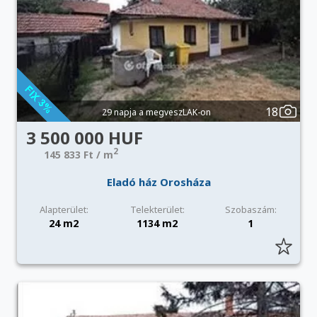
18
29 napja a megveszLAK-on
3 500 000 HUF
2
145 833 Ft / m
Eladó ház Orosháza
Alapterület:
Telekterület:
Szobaszám:
24 m2
1134 m2
1