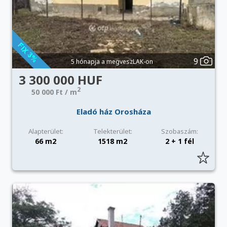
9
5 hónapja a megveszLAK-on
3 300 000 HUF
2
50 000 Ft / m
Eladó ház Orosháza
Alapterület:
Telekterület:
Szobaszám:
66 m2
1518 m2
2 + 1 fél