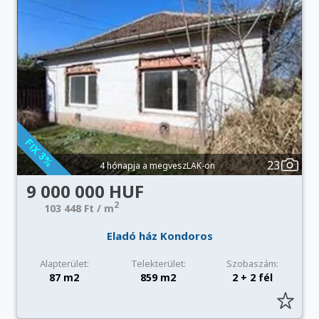
23
4 hónapja a megveszLAK-on
9 000 000 HUF
2
103 448 Ft / m
Eladó ház Kondoros
Alapterület:
Telekterület:
Szobaszám:
87 m2
859 m2
2 + 2 fél