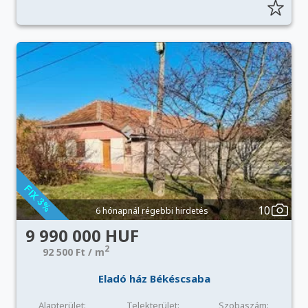
10
6 hónapnál régebbi hirdetés
9 990 000 HUF
2
92 500 Ft / m
Eladó ház Békéscsaba
Alapterület:
Telekterület:
Szobaszám: