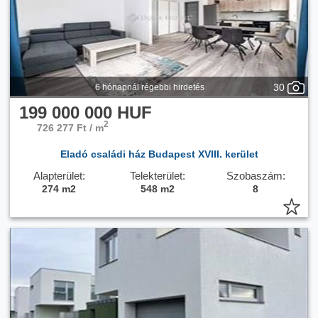
30
6 hónapnál régebbi hirdetés
199 000 000 HUF
2
726 277 Ft / m
Eladó családi ház Budapest XVIII. kerület
Alapterület:
Telekterület:
Szobaszám:
274 m2
548 m2
8