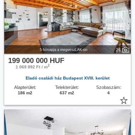
Csatorna:
Van
26
5 hónapja a megveszLAK-on
199 000 000 HUF
2
1 069 892 Ft / m
Eladó családi ház Budapest XVIII. kerület
Alapterület:
Telekterület:
Szobaszám:
186 m2
637 m2
4