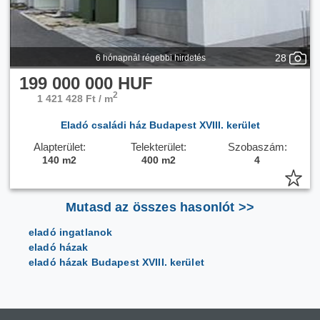
28
6 hónapnál régebbi hirdetés
199 000 000 HUF
2
1 421 428 Ft / m
Eladó családi ház Budapest XVIII. kerület
Alapterület:
Telekterület:
Szobaszám:
140 m2
400 m2
4
Mutasd az összes hasonlót >>
eladó ingatlanok
eladó házak
eladó házak Budapest XVIII. kerület