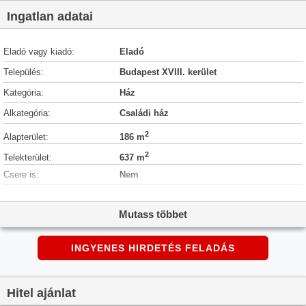
Ingatlan adatai
Eladó vagy kiadó:
Eladó
Település:
Budapest XVIII. kerület
Kategória:
Ház
Alkategória:
Családi ház
2
Alapterület:
186 m
2
Telekterület:
637 m
Csere is:
Nem
Hirdető:
Cég
Mutass többet
Élő videón megtekinthető:
Nem
Építés éve:
1985
INGYENES HIRDETÉS FELADÁS
Szobaszám:
4
Állapot:
Újszerű, kitűnő
Hitel ajánlat
Hány szintes az ingatlan:
Földszintes