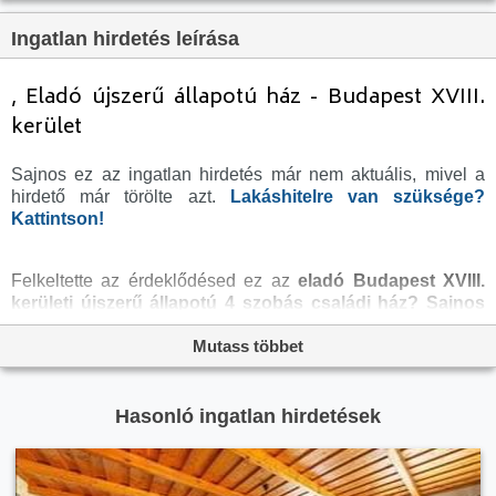
Tetőtér:
nincs megadva
Ingatlan hirdetés leírása
Komfortosság:
nincs megadva
Parkolási lehetőség:
nincs megadva
, Eladó újszerű állapotú ház - Budapest XVIII.
Fűtés:
Gáz
kerület
Bútorozottság:
nincs megadva
Sajnos ez az ingatlan hirdetés már nem aktuális, mivel a
Fényviszony:
Napfényes
hirdető már törölte azt.
Lakáshitelre van szüksége?
Kattintson!
Tájolás:
ÉK
Kilátás:
nincs megadva
Felkeltette az érdeklődésed ez az
eladó Budapest XVIII.
Internet:
nincs megadva
kerületi újszerű állapotú 4 szobás családi ház?
Sajnos
Klíma:
Van
ez az eladó ház hirdetés már nem aktuális.
Nézelődj
Mutass többet
inkább tovább az
eladó ház Budapest XVIII. kerület
oldal
Akadálymentesített:
nincs megadva
hirdetései között, vagy térj vissza az
eladó ingatlanok
Energiatanúsítvány:
nincs megadva
oldalra, hátha még ma megtalálod álmaid otthonát a
megveszLAK széles
ingatlan
kínálatában. Az
eladó házak
Hasonló ingatlan hirdetések
Villany:
Van
menüpontban további hirdetések között is böngészhetsz.
Víz:
Van
Gáz:
Van