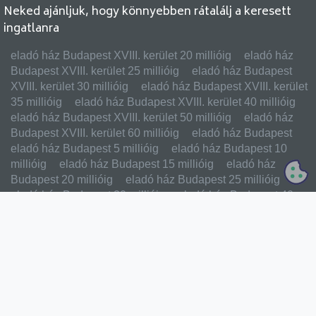
Neked ajánljuk, hogy könnyebben rátalálj a keresett
ingatlanra
eladó ház Budapest XVIII. kerület 20 millióig
eladó ház
Budapest XVIII. kerület 25 millióig
eladó ház Budapest
XVIII. kerület 30 millióig
eladó ház Budapest XVIII. kerület
35 millióig
eladó ház Budapest XVIII. kerület 40 millióig
eladó ház Budapest XVIII. kerület 50 millióig
eladó ház
Budapest XVIII. kerület 60 millióig
eladó ház Budapest
eladó ház Budapest 5 millióig
eladó ház Budapest 10
millióig
eladó ház Budapest 15 millióig
eladó ház
Budapest 20 millióig
eladó ház Budapest 25 millióig
eladó ház Budapest 30 millióig
eladó ház Budapest 40
millióig
eladó házak budán
eladó házak pesten
FŐBB MENÜPONTOK
Ingyen hirdetés feladás
Eladó ingatlanok
Kiadó ingatlanok