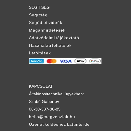
SEGÍTSÉG
Segítség
Segédlet videók
Magánhirdetések
Adatvédelmi tájékoztató
Használati feltételek
Letöltések
KAPCSOLAT
Általános/technikai ügyekben:
Szabó Gábor ev.
06-30-337-86-85
hello@megveszlak.hu
Üzenet küldéshez kattints ide