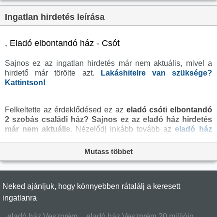
Tetőtér:
nincs megadva
Ingatlan hirdetés leírása
Komfortosság:
nincs megadva
Parkolási lehetőség:
Nincs
, Eladó elbontandó ház - Csót
Fűtés:
Egyéb
Sajnos ez az ingatlan hirdetés már nem aktuális, mivel a
Bútorozottság:
nincs megadva
hirdető már törölte azt.
Lakáshitelre van szüksége?
Fényviszony:
nincs megadva
Kattintson!
Tájolás:
nincs megadva
Felkeltette az érdeklődésed ez az
eladó csóti elbontandó
Kilátás:
nincs megadva
2 szobás családi ház?
Sajnos ez az eladó ház hirdetés
Internet:
nincs megadva
már nem aktuális.
Nézelődj inkább tovább az
eladó ház
Csót
oldal hirdetései között, vagy térj vissza az
eladó
Akadálymentesített:
nincs megadva
ingatlanok
oldalra, hátha még ma megtalálod álmaid
Mutass többet
Energiatanúsítvány:
nincs megadva
otthonát a megveszLAK széles
ingatlan
kínálatában. Az
eladó házak
menüpontban további hirdetések között is
Villany:
nincs megadva
böngészhetsz.
Víz:
nincs megadva
Neked ajánljuk, hogy könnyebben rátalálj a keresett
Gáz:
nincs megadva
ingatlanra
Csatorna:
nincs megadva
eladó ház Veszprém
eladó ház Veszprém 20 millióig