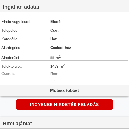
Ingatlan adatai
Eladó vagy kiadó:
Eladó
Település:
Csót
Kategória:
Ház
Alkategória:
Családi ház
2
Alapterület:
55 m
2
Telekterület:
1439 m
Csere is:
Nem
Hirdető:
Cég
Mutass többet
Élő videón megtekinthető:
Nem
Építés éve:
1940
INGYENES HIRDETÉS FELADÁS
Szobaszám:
2
Állapot:
Elbontandó
Hitel ajánlat
Hány szintes az ingatlan:
Földszintes