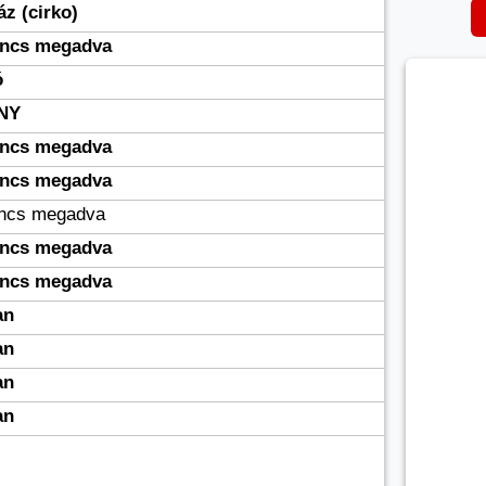
z (cirko)
incs megadva
ó
NY
incs megadva
incs megadva
incs megadva
incs megadva
incs megadva
an
an
an
an