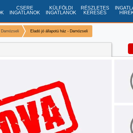
CSERE
KÜLFÖLDI
RÉSZLETES
INGATL
OK
INGATLANOK
INGATLANOK
KERESÉS
HÍRE
 Darnózseli
Eladó jó állapotú ház - Darnózseli