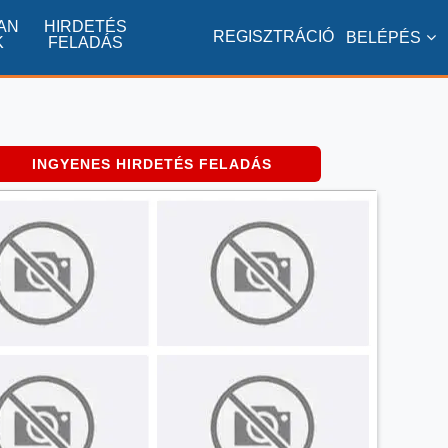
AN
HIRDETÉS
REGISZTRÁCIÓ
BELÉPÉS
K
FELADÁS
INGYENES HIRDETÉS FELADÁS