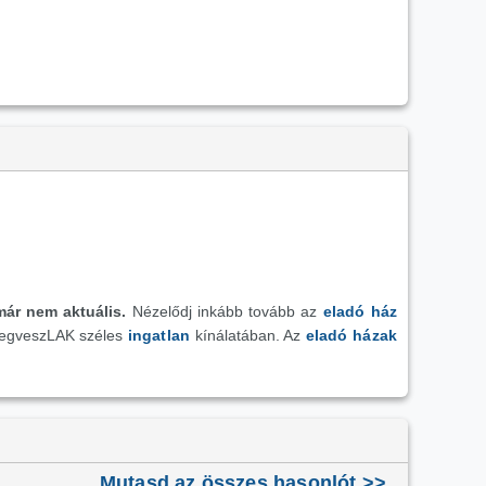
már nem aktuális.
Nézelődj inkább tovább az
eladó ház
megveszLAK széles
ingatlan
kínálatában. Az
eladó házak
Mutasd az összes hasonlót >>