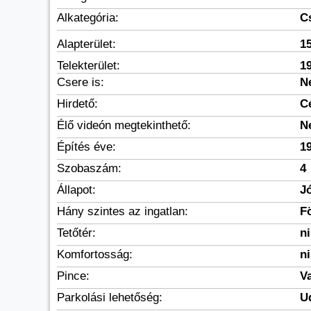
Alkategória:
C
Alapterület:
1
Telekterület:
1
Csere is:
N
Hirdető:
C
Élő videón megtekinthető:
N
Építés éve:
1
Szobaszám:
4
Állapot:
Jó
Hány szintes az ingatlan:
F
Tetőtér:
n
Komfortosság:
n
Pince:
V
Parkolási lehetőség:
U