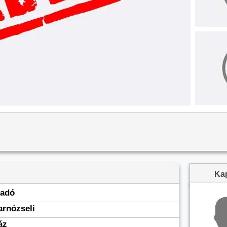
Kap
ladó
arnózseli
áz