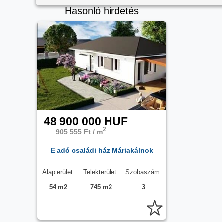
Hasonló hirdetés
48 900 000 HUF
2
905 555 Ft / m
Eladó családi ház Máriakálnok
Alapterület:
Telekterület:
Szobaszám:
54 m2
745 m2
3