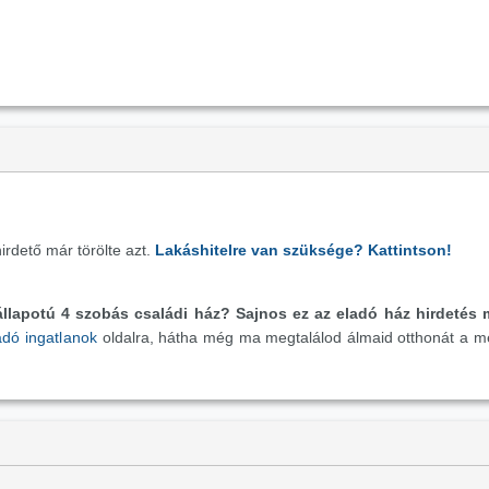
irdető már törölte azt.
Lakáshitelre van szüksége? Kattintson!
állapotú 4 szobás családi ház?
Sajnos ez az eladó ház hirdetés 
adó ingatlanok
oldalra, hátha még ma megtalálod álmaid otthonát a 