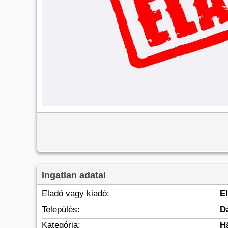
Ingatlan adatai
Eladó vagy kiadó:
E
Település:
D
Kategória:
H