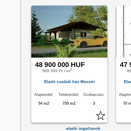
48 900 000 HUF
47 
2
905 555 Ft / m
6
Eladó családi ház Mecsér
Ela
Alapterület:
Telekterület:
Szobaszám:
Alapter
54 m2
750 m2
3
70 
eladó ingatlanok