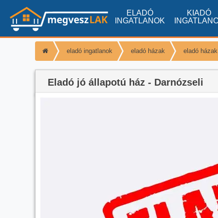
ELADÓ
KIADÓ
INGATLANOK
INGATLAN
eladó ingatlanok
eladó házak
eladó házak
Eladó jó állapotú ház - Darnózseli