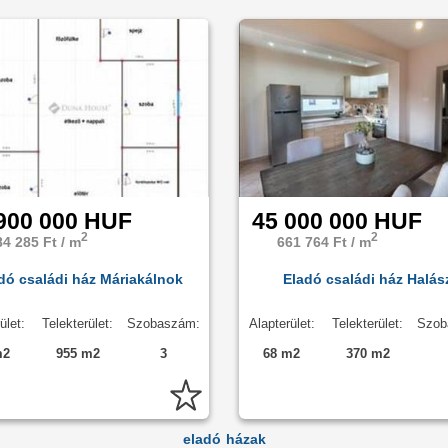
900 000 HUF
45 000 000 HUF
2
2
84 285 Ft / m
661 764 Ft / m
dó családi ház Máriakálnok
Eladó családi ház Halás
ület:
Telekterület:
Szobaszám:
Alapterület:
Telekterület:
Szob
m2
955 m2
3
68 m2
370 m2
eladó házak