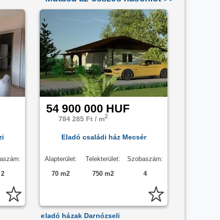
54 900 000 HUF
2
784 285 Ft / m
zi
Eladó családi ház Mecsér
aszám:
Alapterület:
Telekterület:
Szobaszám:
2
70 m2
750 m2
4
eladó házak Darnózseli