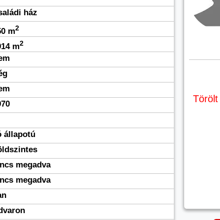
saládi ház
2
50 m
2
914 m
em
ég
em
Törölt
970
 állapotú
öldszintes
incs megadva
incs megadva
an
dvaron