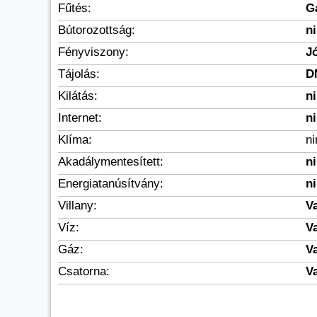
Fűtés:
Gá
Bútorozottság:
n
Fényviszony:
J
Tájolás:
D
Kilátás:
n
Internet:
n
Klíma:
n
Akadálymentesített:
n
Energiatanúsítvány:
n
Villany:
V
Víz:
V
Gáz:
V
Csatorna:
V