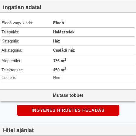
Ingatlan adatai
Eladó vagy kiadó:
Eladó
Település:
Halásztelek
Kategória:
Ház
Alkategória:
Családi ház
2
Alapterület:
136 m
2
Telekterület:
450 m
Csere is:
Nem
Hirdető:
Cég
Mutass többet
Élő videón megtekinthető:
Nem
Építés éve:
2018
INGYENES HIRDETÉS FELADÁS
Szobaszám:
5
Állapot:
Jó állapotú
Hitel ajánlat
Hány szintes az ingatlan:
2 szintes