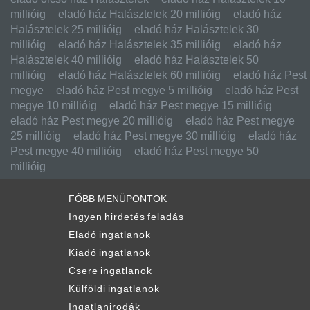
Gáz:
Van
millióig
eladó ház Halásztelek 20 millióig
eladó ház
Halásztelek 25 millióig
eladó ház Halásztelek 30
Csatorna:
Van
millióig
eladó ház Halásztelek 35 millióig
eladó ház
Halásztelek 40 millióig
eladó ház Halásztelek 50
millióig
eladó ház Halásztelek 60 millióig
eladó ház Pest
megye
eladó ház Pest megye 5 millióig
eladó ház Pest
megye 10 millióig
eladó ház Pest megye 15 millióig
eladó ház Pest megye 20 millióig
eladó ház Pest megye
25 millióig
eladó ház Pest megye 30 millióig
eladó ház
Pest megye 40 millióig
eladó ház Pest megye 50
millióig
FŐBB MENÜPONTOK
Ingyen hirdetés feladás
Eladó ingatlanok
Kiadó ingatlanok
Csere ingatlanok
Külföldi ingatlanok
Ingatlanirodák