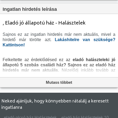
Tetőtér:
Beépített
Ingatlan hirdetés leírása
Komfortosság:
Összkomfortos
Pince:
Nincs
, Eladó jó állapotú ház - Halásztelek
Parkolási lehetőség:
Beállóban
Sajnos ez az ingatlan hirdetés már nem aktuális, mivel a
Fűtés:
Gáz (cirko)
hirdető már törölte azt.
Lakáshitelre van szüksége?
Bútorozottság:
Gépesített
Kattintson!
Fényviszony:
Napfényes
Felkeltette az érdeklődésed ez az
eladó halászteleki jó
Tájolás:
D
állapotú 5 szobás családi ház?
Sajnos ez az eladó ház
Kilátás:
Kertre néző
hirdetés már nem aktuális.
Nézelődj inkább tovább az
eladó ház Halásztelek
oldal hirdetései között, vagy térj
Internet:
Optikai
vissza az
eladó ingatlanok
oldalra, hátha még ma
Mutass többet
Klíma:
Van
megtalálod álmaid otthonát a megveszLAK széles
ingatlan
kínálatában. Az
eladó házak
menüpontban további
Akadálymentesített:
Nem akadálymentesített
hirdetések között is böngészhetsz.
Energiatanúsítvány:
nincs megadva
Neked ajánljuk, hogy könnyebben rátalálj a keresett
ingatlanra
Villany:
Van
Víz:
Van
eladó olcsó ház Halásztelek
eladó ház Halásztelek 10