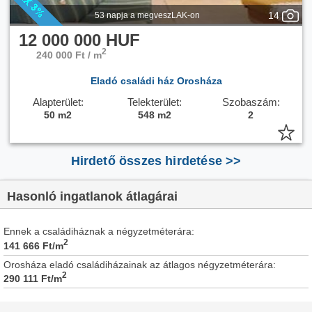
14
53 napja a megveszLAK-on
12 000 000 HUF
2
240 000 Ft / m
Eladó családi ház Orosháza
Alapterület:
Telekterület:
Szobaszám:
50 m2
548 m2
2
Hirdető összes hirdetése >>
Hasonló ingatlanok átlagárai
Ennek a családiháznak a négyzetméterára:
2
141 666
Ft/m
Orosháza eladó családiházainak az átlagos négyzetméterára:
2
290 111
Ft/m