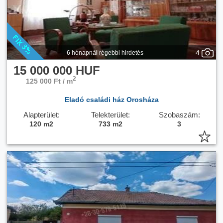
4
6 hónapnál régebbi hirdetés
15 000 000 HUF
2
125 000 Ft / m
Eladó családi ház Orosháza
Alapterület:
Telekterület:
Szobaszám:
120 m2
733 m2
3