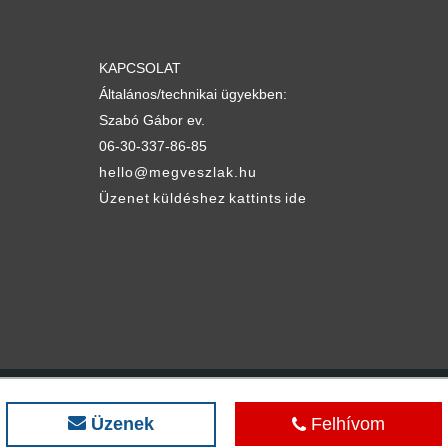
KAPCSOLAT
Általános/technikai ügyekben:
Szabó Gábor ev.
06-30-337-86-85
hello@megveszlak.hu
Üzenet küldéshez kattints ide
© megveszLAK.hu
Az egyszerűen jó ingatlan hirdetési oldal
Üzenek
Felhívom