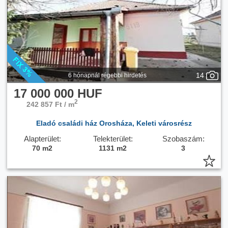
14
6 hónapnál régebbi hirdetés
17 000 000 HUF
2
242 857 Ft / m
Eladó családi ház Orosháza, Keleti városrész
Alapterület:
Telekterület:
Szobaszám:
70 m2
1131 m2
3