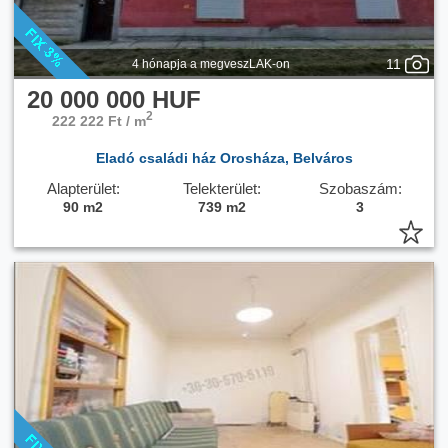
11
4 hónapja a megveszLAK-on
20 000 000 HUF
2
222 222 Ft / m
Eladó családi ház Orosháza, Belváros
Alapterület:
Telekterület:
Szobaszám:
90 m2
739 m2
3