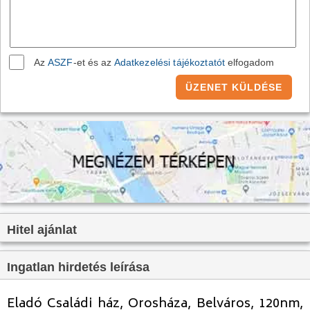
Villany:
Van
Víz:
Van
Gáz:
Van
Az
ASZF
-et és az
Adatkezelési tájékoztatót
elfogadom
Csatorna:
Van
ÜZENET KÜLDÉSE
Hitel ajánlat
Ingatlan hirdetés leírása
Eladó Családi ház, Orosháza, Belváros, 120nm,