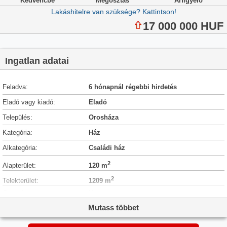
Kedvencbe
Megosztás
Árfigyelő
Lakáshitelre van szüksége? Kattintson!
17 000 000 HUF
Ingatlan adatai
Feladva:
6 hónapnál régebbi hirdetés
Eladó vagy kiadó:
Eladó
Település:
Orosháza
Kategória:
Ház
Alkategória:
Családi ház
2
Alapterület:
120 m
2
Telekterület:
1209 m
Csere is:
Nem
Mutass többet
Hirdető:
Cég
Élő videón megtekinthető:
Nem