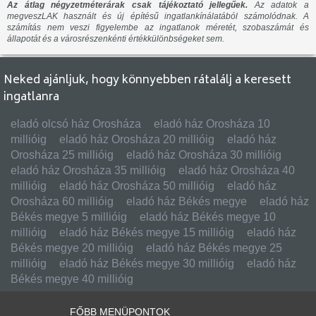
Az átlag négyzetméterárak csak tájékoztató jellegűek.
Az adatok a
megveszLAK használt és új építésű ingatlankínálatából számolódnak. A
számítás nem veszi figyelembe az ingatlanok méretét, szobaszámát és
állapotát és a városrészenkénti értékkülönbségeket sem.
Neked ajánljuk, hogy könnyebben rátalálj a keresett
ingatlanra
eladó olcsó ház Orosháza
eladó ház Orosháza 10
millióig
eladó ház Orosháza 20 millióig
eladó ház
Orosháza 25 millióig
eladó ház Orosháza 30 millióig
eladó ház Orosháza 35 millióig
eladó ház Orosháza 40
millióig
eladó ház Orosháza 50 millióig
eladó ház
Orosháza 60 millióig
eladó ház Békés megye
eladó ház
Békés megye 5 millióig
eladó ház Békés megye 10
millióig
eladó ház Békés megye 15 millióig
eladó ház
Békés megye 20 millióig
eladó ház Békés megye 25
millióig
eladó ház Békés megye 30 millióig
eladó ház
Békés megye 40 millióig
FŐBB MENÜPONTOK