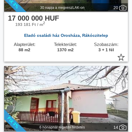
20
30 napja a megveszLAK-on
17 000 000 HUF
2
193 181 Ft / m
Eladó családi ház Orosháza, Rákóczitelep
Alapterület:
Telekterület:
Szobaszám:
88 m2
1370 m2
3 + 1 fél
14
6 hónapnál régebbi hirdetés