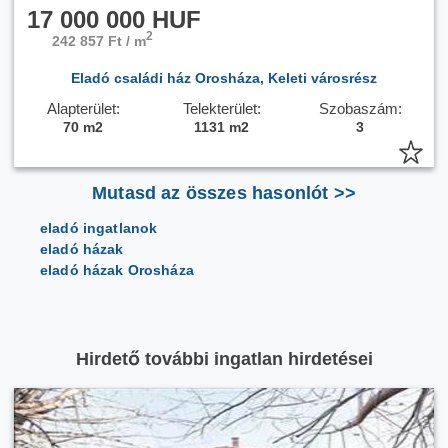
17 000 000 HUF
2
242 857 Ft / m
Eladó családi ház Orosháza, Keleti városrész
Alapterület:
Telekterület:
Szobaszám:
70 m2
1131 m2
3
Mutasd az összes hasonlót >>
eladó ingatlanok
eladó házak
eladó házak Orosháza
Hirdető további ingatlan hirdetései