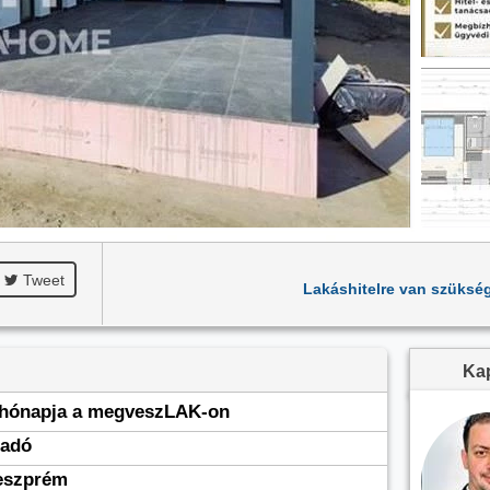
Tweet
Lakáshitelre van szüksé
Kap
 hónapja a megveszLAK-on
ladó
eszprém