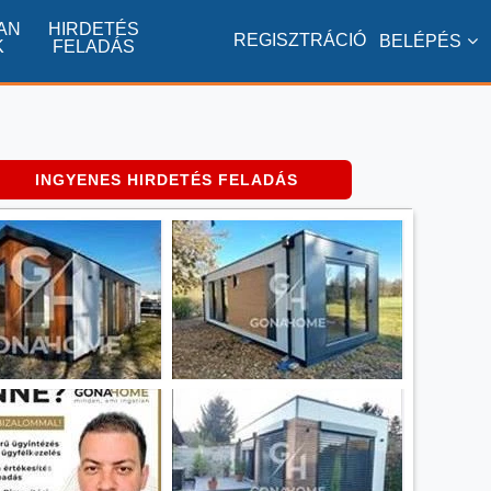
AN
HIRDETÉS
REGISZTRÁCIÓ
BELÉPÉS
K
FELADÁS
INGYENES HIRDETÉS FELADÁS