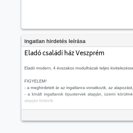
Ingatlan hirdetés leírása
Eladó családi ház Veszprém
Eladó modern, 4 évszakos modulházak teljes kivitelezéss
FIGYELEM!
- a meghirdetett ár az ingatlanra vonatkozik, az alapoz
- a kínált ingatlanok típustervek alapján, üzemi körül
alapján történik.
- Egy modul szállítási mérete 13x4 méter, az épület több m
- a modulok széleskörű felhasználásra is, akár irodának, 
- a feltüntetett ár a mintatervre értendő
kulcsrakész
állap
- az esetleges elírások, információk és a változtatások jog