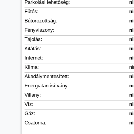
Parkolási lehetőség:
n
Fűtés:
n
Bútorozottság:
n
Fényviszony:
n
Tájolás:
n
Kilátás:
n
Internet:
n
Klíma:
n
Akadálymentesített:
n
Energiatanúsítvány:
n
Villany:
n
Víz:
n
Gáz:
n
Csatorna:
n