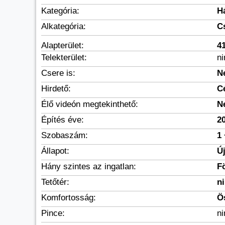
Kategória:
H
Alkategória:
C
Alapterület:
4
Telekterület:
n
Csere is:
N
Hirdető:
C
Élő videón megtekinthető:
N
Építés éve:
2
Szobaszám:
1 
Állapot:
Új
Hány szintes az ingatlan:
F
Tetőtér:
n
Komfortosság:
Ö
Pince:
n