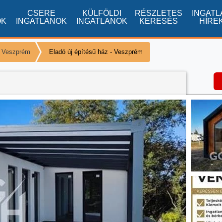
CSERE
KÜLFÖLDI
RÉSZLETES
INGATL
OK
INGATLANOK
INGATLANOK
KERESÉS
HÍRE
k Veszprém
Eladó új építésű ház - Veszprém