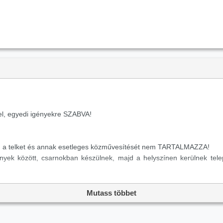
el, egyedi igényekre SZABVA!
ást, a telket és annak esetleges közművesítését nem TARTALMAZZA!
mények között, csarnokban készülnek, majd a helyszínen kerülnek te
odulból is összeállítható.
lakóépületnek vagy üzlethelyiségnek is alkalmas.
Mutass többet
otban, 5% ÁFA számításával, alapáras műszaki tartalommal.
át fenntartjuk.