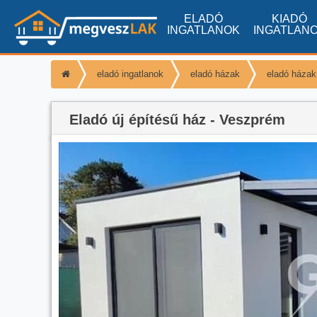
ELADÓ
KIADÓ
INGATLANOK
INGATLAN
eladó ingatlanok
eladó házak
eladó háza
Eladó új építésű ház - Veszprém