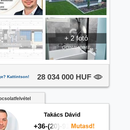
+ 2 fotó
28 034 000 HUF
ge? Kattintson!
csolatfelvétel
Takács Dávid
+36-(20)-911-8014