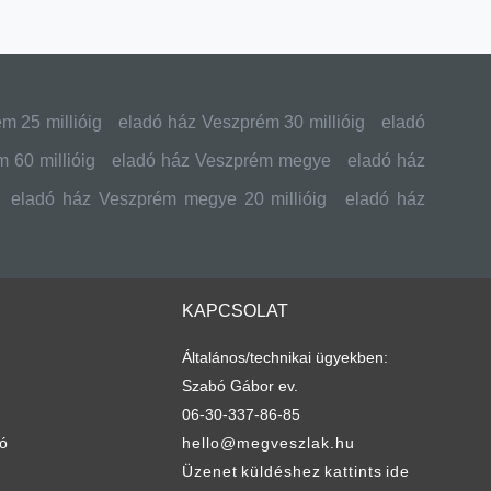
m 25 millióig
eladó ház Veszprém 30 millióig
eladó
 60 millióig
eladó ház Veszprém megye
eladó ház
eladó ház Veszprém megye 20 millióig
eladó ház
KAPCSOLAT
Általános/technikai ügyekben:
Szabó Gábor ev.
06-30-337-86-85
tó
hello@megveszlak.hu
Üzenet küldéshez kattints ide