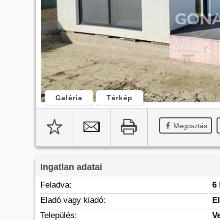
Galéria
Térkép
Megosztás
Ingatlan adatai
Feladva:
6
Eladó vagy kiadó:
E
Település:
V