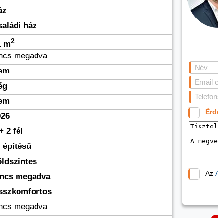
áz
saládi ház
2
1 m
incs megadva
em
ég
em
Érd
026
+ 2 fél
 építésű
öldszintes
Az
incs megadva
sszkomfortos
incs megadva