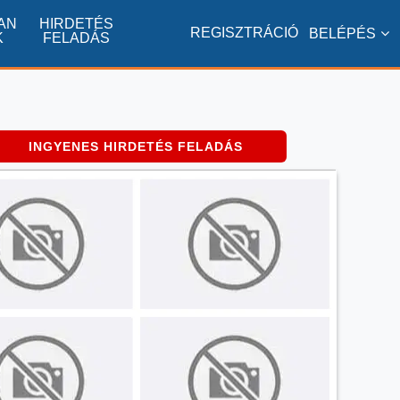
AN
HIRDETÉS
REGISZTRÁCIÓ
BELÉPÉS
K
FELADÁS
INGYENES HIRDETÉS FELADÁS