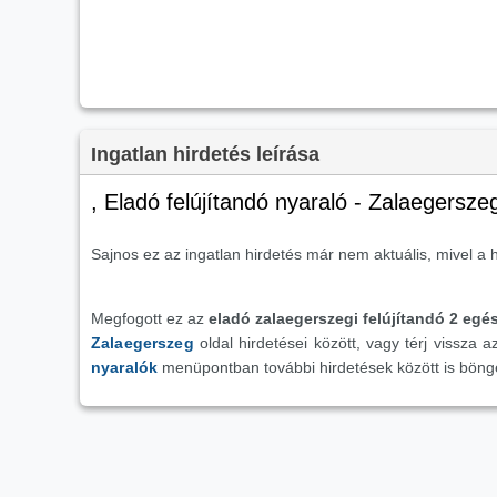
Ingatlan hirdetés leírása
, Eladó felújítandó nyaraló - Zalaegersze
Sajnos ez az ingatlan hirdetés már nem aktuális, mivel a h
Megfogott ez az
eladó zalaegerszegi felújítandó 2 egé
Zalaegerszeg
oldal hirdetései között, vagy térj vissza 
nyaralók
menüpontban további hirdetések között is böng
Hasonló ingatlan hirdetések