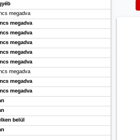
gyéb
incs megadva
incs megadva
incs megadva
incs megadva
incs megadva
incs megadva
incs megadva
incs megadva
incs megadva
an
an
lken belül
an