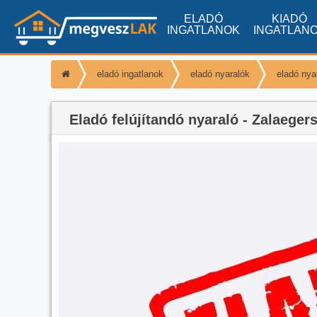
ELADÓ
KIADÓ
INGATLANOK
INGATLAN
eladó ingatlanok
eladó nyaralók
eladó nya
Eladó felújítandó nyaraló - Zalaeger