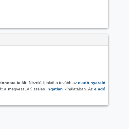
donosra talált.
Nézelődj inkább tovább az
eladó nyaraló
ját a megveszLAK széles
ingatlan
kínálatában. Az
eladó
Mutasd az összes hasonlót >>