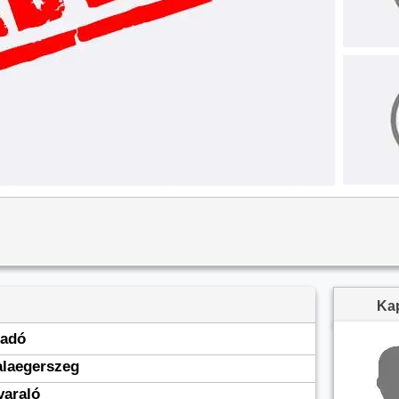
Kap
ladó
alaegerszeg
yaraló