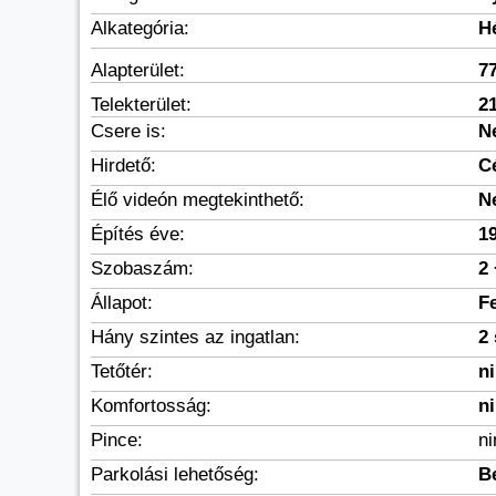
Alkategória:
H
Alapterület:
7
Telekterület:
2
Csere is:
N
Hirdető:
C
Élő videón megtekinthető:
N
Építés éve:
1
Szobaszám:
2 
Állapot:
F
Hány szintes az ingatlan:
2 
Tetőtér:
n
Komfortosság:
n
Pince:
n
Parkolási lehetőség:
B