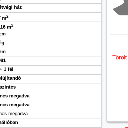
étvégi ház
2
7 m
2
116 m
em
ég
em
Törölt
981
+ 1 fél
elújítandó
szintes
incs megadva
incs megadva
incs megadva
eállóban