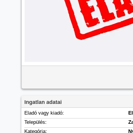
Ingatlan adatai
Eladó vagy kiadó:
E
Település:
Z
Kategória:
N