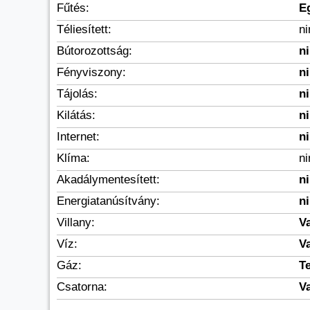
Fűtés:
E
Téliesített:
n
Bútorozottság:
n
Fényviszony:
n
Tájolás:
n
Kilátás:
n
Internet:
n
Klíma:
n
Akadálymentesített:
n
Energiatanúsítvány:
n
Villany:
V
Víz:
V
Gáz:
Te
Csatorna:
V