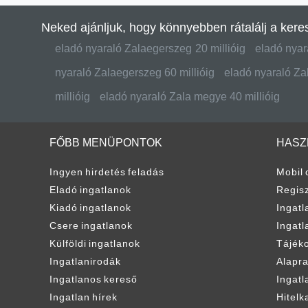
14 900 000 HUF
16 
2
206 944 Ft / m
3
Eladó hétvégi ház Zalaegerszeg,
Elad
Csács
Alapterület:
Telekterület:
Szobaszám:
Alapter
72 m2
1507 m2
2
56 
eladó ingatlanok