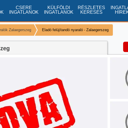
CSERE
KÜLFÖLDI
RÉSZLETES
INGATL
OK
INGATLANOK
INGATLANOK
KERESÉS
HÍRE
ralók Zalaegerszeg
Eladó felújítandó nyaraló - Zalaegerszeg
szeg