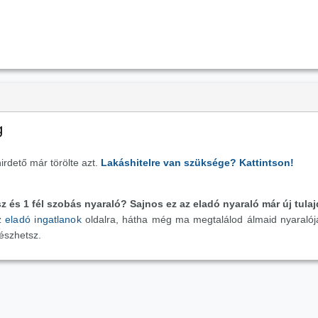
g
irdető már törölte azt.
Lakáshitelre van szüksége? Kattintson!
sz és 1 fél szobás nyaraló?
Sajnos ez az eladó nyaraló már új tulaj
az
eladó ingatlanok
oldalra, hátha még ma megtalálod álmaid nyaraló
észhetsz.