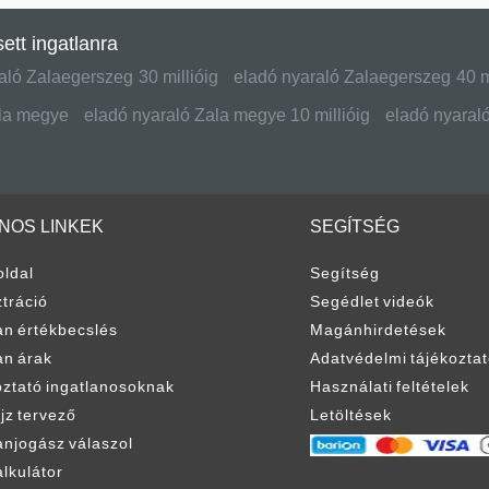
900 000 HUF
16 900 000 HUF
2
2
01 785 Ft / m
344 897 Ft / m
ó hétvégi ház Zalaegerszeg
Eladó hétvégi ház Zalaeger
Jánkahegy
ület:
Telekterület:
Szobaszám:
Alapterület:
Telekterület:
Szob
m2
1828 m2
3
49 m2
2300 m2
1 +
eladó nyaralók