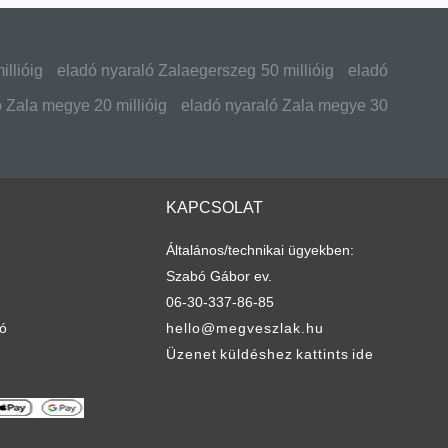
16 900 000 HUF
2
352 083 Ft / m
szeg,
Eladó hétvégi ház Zalaegerszeg
aszám:
Alapterület:
Telekterület:
Szobaszám:
 1 fél
48 m2
735 m2
1
eladó nyaralók Zalaegerszeg