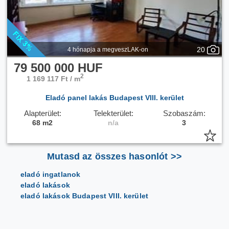
20
4 hónapja a megveszLAK-on
79 500 000 HUF
2
1 169 117 Ft / m
Eladó panel lakás Budapest VIII. kerület
Alapterület:
Telekterület:
Szobaszám:
68 m2
n/a
3
Mutasd az összes hasonlót >>
eladó ingatlanok
eladó lakások
eladó lakások Budapest VIII. kerület