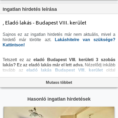
Lift:
Van
Ingatlan hirdetés leírása
Parkolási lehetőség:
nincs megadva
Fűtés:
Házközponti
, Eladó lakás - Budapest VIII. kerület
Bútorozottság:
Bútorozott
Sajnos ez az ingatlan hirdetés már nem aktuális, mivel a
Fényviszony:
nincs megadva
hirdető már törölte azt.
Lakáshitelre van szüksége?
Tájolás:
nincs megadva
Kattintson!
Kilátás:
nincs megadva
Tetszett ez az
eladó Budapest VIII. kerületi 3 szobás
Internet:
nincs megadva
lakás?
Ez az eladó lakás már el lett adva.
Nézelődj inkább
Klíma:
Van
tovább az
eladó lakás Budapest VIII. kerület
oldal
hirdetései között, vagy térj vissza az
eladó ingatlanok
Akadálymentesített:
nincs megadva
oldalra, hátha még ma megtalálod álmaid otthonát a
Mutass többet
Energiatanúsítvány:
nincs megadva
megveszLAK széles
ingatlan
kínálatában. Az
eladó
lakások
menüpontban további hirdetések között is
Villany:
nincs megadva
böngészhetsz. Az összes
eladó budapesti lakás
hirdetést
Hasonló ingatlan hirdetések
Víz:
nincs megadva
tartalmazó oldalon, pedig több ezer lakás között tudsz
böngészni.
Gáz:
nincs megadva
Csatorna:
nincs megadva