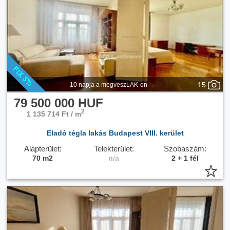
15
10 napja a megveszLAK-on
79 500 000 HUF
2
1 135 714 Ft / m
Eladó tégla lakás Budapest VIII. kerület
Alapterület:
Telekterület:
Szobaszám:
70 m2
n/a
2 + 1 fél