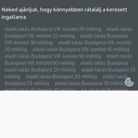
Neked ajánljuk, hogy könnyebben rátalálj a keresett
ingatlanra
eladó lakás Budapest VIII. kerület 20 millióig
eladó lakás
Budapest VIII. kerület 25 millióig
eladó lakás Budapest
VIII. kerület 30 millióig
eladó lakás Budapest VIII. kerület
35 millióig
eladó lakás Budapest VIII. kerület 40 millióig
eladó lakás Budapest VIII. kerület 50 millióig
eladó lakás
Budapest VIII. kerület 60 millióig
eladó lakás Budapest
eladó lakás Budapest 10 millióig
eladó lakás Budapest 15
millióig
eladó lakás Budapest 20 millióig
eladó lakás
Budapest 25 millióig
eladó lakás Budapest 30 millióig
eladó lakás Budapest 40 millióig
kis lakások Budapest
VIII. kerület
eladó lakások budán
eladó lakások
pesten
FŐBB MENÜPONTOK
Ingyen hirdetés feladás
Eladó ingatlanok