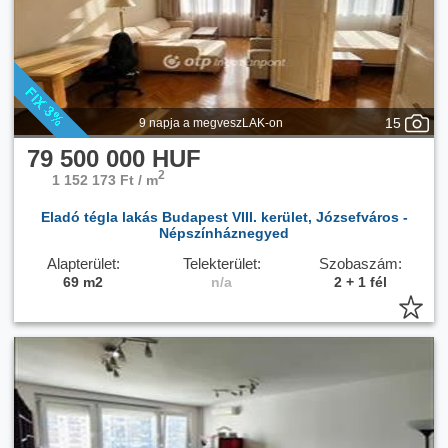
15
9 napja a megveszLAK-on
79 500 000 HUF
2
1 152 173 Ft / m
Eladó tégla lakás Budapest VIII. kerület, Józsefváros -
Népszínháznegyed
Alapterület:
Telekterület:
Szobaszám:
69 m2
n/a
2 + 1 fél