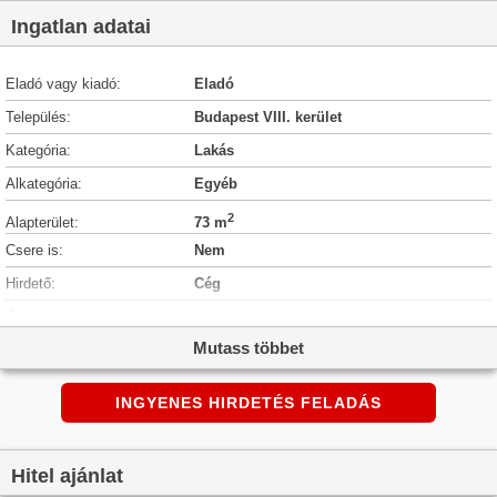
Ingatlan adatai
Eladó vagy kiadó:
Eladó
Település:
Budapest VIII. kerület
Kategória:
Lakás
Alkategória:
Egyéb
2
Alapterület:
73 m
Csere is:
Nem
Hirdető:
Cég
Élő videón megtekinthető:
Nem
Mutass többet
Szobaszám:
3
Állapot:
nincs megadva
INGYENES HIRDETÉS FELADÁS
Hány szintes az ingatlan:
nincs megadva
Komfortosság:
nincs megadva
Hitel ajánlat
Hányadik emeleti:
nincs megadva