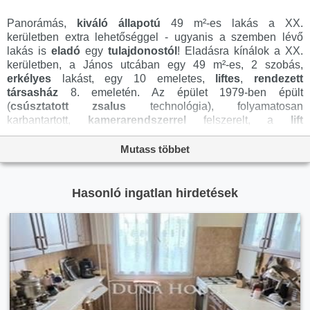
Panorámás,
kiváló állapotú
49 m²-es lakás a XX.
kerületben extra lehetőséggel - ugyanis a szemben lévő
lakás is
eladó
egy
tulajdonostól
! Eladásra kínálok a XX.
kerületben, a János utcában egy 49 m²-es, 2 szobás,
erkélyes
lakást, egy 10 emeletes,
liftes
,
rendezett
társasház
8. emeletén. Az épület 1979-ben épült
(
csúsztatott zsalus
technológia), folyamatosan
karbantartott,
kamerarendszerrel
felszerelt, a
lift
rendszeresen szervizelt. a ház elhelyezkedése kiváló:
csendes
, a főút zajától távolabb. a lakás egy zárható,
Mutass többet
üvegajtóval leválasztott rövid folyosóról nyílik, ahol
mindössze két lakás található nyugodt, privát élettér. Lakás
főbb jellemzői:49 m² alapterület2 szoba8 m²-es
erkély
,
Hasonló ingatlan hirdetések
nyugati tájolás (
világos
,
napfényes
)Jó állapotú,
folyamatosan karbantartottFelújítások, műszaki
tartalom:2017-ben teljes felújítás, burkolatcsereEgyedi,
beépített konyhabútor
(gáztűzhely)Fi-relé (áram-
védőkapcsoló)Műanyag nyílászárókBurkolatok: járólap
(előszoba, konyha, wc), laminált padló (szobák)
Társasház
extrák:
Kamerarendszer
a közös terekbenSzintenként
szemétledobóFelújított
földszinti
tároló
helyiségKözös