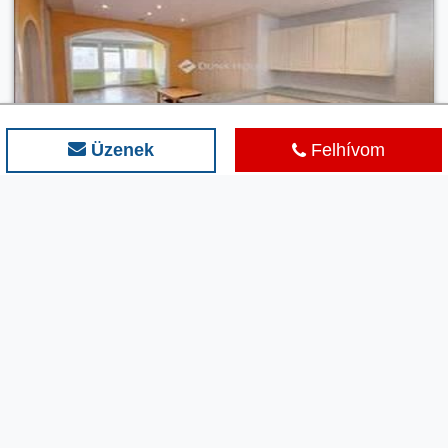
Üzenek
Felhívom
13
4 hónapja a megveszLAK-on
59 900 000 HUF
2
1 032 758 Ft / m
Eladó csúsztatott zsalus lakás Budapest XX. kerület,
Erzsébetfalva
Alapterület:
Telekterület:
Szobaszám:
58 m2
n/a
3