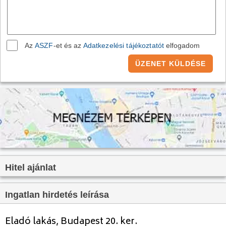
Villany:
Van
Víz:
Van
Gáz:
nincs megadva
Az
ASZF
-et és az
Adatkezelési tájékoztatót
elfogadom
Csatorna:
Van
ÜZENET KÜLDÉSE
Hitel ajánlat
Ingatlan hirdetés leírása
Eladó lakás, Budapest 20. ker.