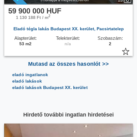
13
5 hónapja a megveszLAK-on
59 900 000 HUF
2
1 130 188 Ft / m
Eladó tégla lakás Budapest XX. kerület, Pacsirtatelep
Alapterület:
Telekterület:
Szobaszám:
53 m2
n/a
2
Mutasd az összes hasonlót >>
eladó ingatlanok
eladó lakások
eladó lakások Budapest XX. kerület
Hirdető további ingatlan hirdetései