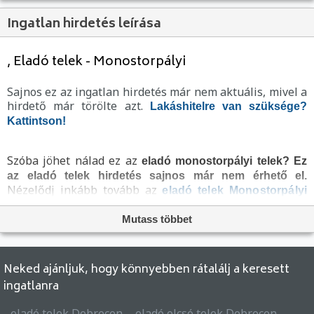
Ingatlan hirdetés leírása
, Eladó telek - Monostorpályi
Sajnos ez az ingatlan hirdetés már nem aktuális, mivel a
hirdető már törölte azt.
Lakáshitelre van szüksége?
Kattintson!
Szóba jöhet nálad ez az
eladó monostorpályi telek?
Ez
az eladó telek hirdetés sajnos már nem érhető el.
Nézelődj inkább tovább az
eladó telek Monostorpályi
oldal hirdetései között, vagy térj vissza az
eladó
oldalra, hátha még ma megtalálod álmaid
ingatlanok
Mutass többet
telkét a megveszLAK széles
kínálatában. Az
ingatlan
menüpontban további hirdetések között is
eladó telkek
böngészhetsz.
Neked ajánljuk, hogy könnyebben rátalálj a keresett
ingatlanra
eladó telek Debrecen
eladó olcsó telek Debrecen