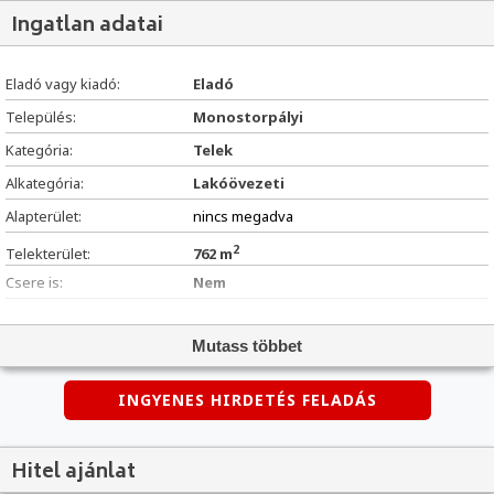
Ingatlan adatai
Eladó vagy kiadó:
Eladó
Település:
Monostorpályi
Kategória:
Telek
Alkategória:
Lakóövezeti
Alapterület:
nincs megadva
2
Telekterület:
762 m
Csere is:
Nem
Hirdető:
Cég
Mutass többet
Élő videón megtekinthető:
Nem
Villany:
Utcában
INGYENES HIRDETÉS FELADÁS
Víz:
Utcában
Gáz:
Utcában
Hitel ajánlat
Csatorna:
Utcában