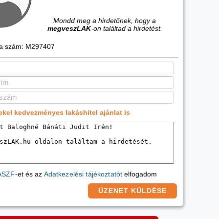
Mondd meg a hirdetőnek, hogy a
megveszLAK
-on találtad a hirdetést.
ia szám: M297407
ekel kedvezményes lakáshitel ajánlat is
ASZF
-et és az
Adatkezelési tájékoztatót
elfogadom
ÜZENET KÜLDÉSE