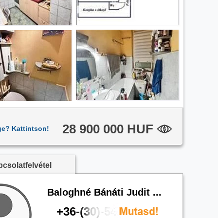
28 900 000 HUF
ge? Kattintson!
csolatfelvétel
Baloghné Bánáti Judit ...
+36-(30)-543-2776