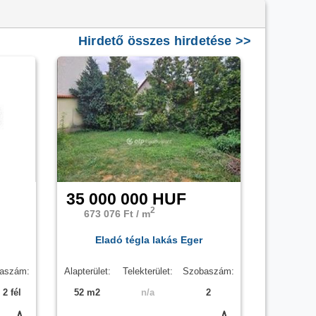
Hirdető összes hirdetése >>
csendes
környezetben.
35 000 000 HUF
et erről az eladó panel lakásról!
Ha gondolod nézelődj
2
az eladó lakásnak az ára
28 900 000 HUF
és mivel az
673 076 Ft / m
Eladó tégla lakás Eger
ánáti Judit Irén
összes hirdetése között, vagy akár a/az
aszám:
Alapterület:
Telekterület:
Szobaszám:
 2 fél
52 m2
n/a
2