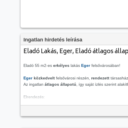
Ingatlan hirdetés leírása
Eladó Lakás, Eger, Eladó átlagos álla
Eladó 55 m2-es
erkélyes
lakás
Eger
felsővárosában!
Eger
közkedvelt
felsővárosi részén,
rendezett
társasház
Az ingatlan
átlagos állapotú
, így saját ízlés szerint alak
Elrendezés:
A lakás tágas nappalival, hálószobával, konyhával, fürdő
Gépészet:
A lakás fűtéséről
gázkonvektor
, a melegvízről pedig
vill