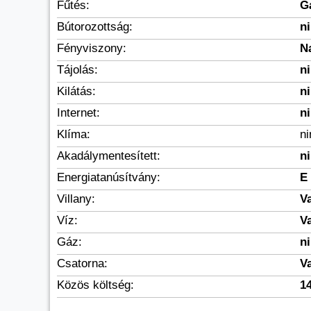
Fűtés:
G
Bútorozottság:
n
Fényviszony:
N
Tájolás:
n
Kilátás:
n
Internet:
n
Klíma:
n
Akadálymentesített:
n
Energiatanúsítvány:
E
Villany:
V
Víz:
V
Gáz:
n
Csatorna:
V
Közös költség:
14