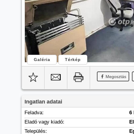
Galéria
Térkép
Megosztás
Ingatlan adatai
Feladva:
6
Eladó vagy kiadó:
E
Település:
E