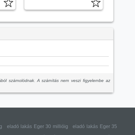
ából számolódnak. A számítás nem veszi figyelembe az
g
eladó lakás Eger 30 millióig
eladó lakás Eger 35