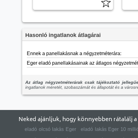
Hasonló ingatlanok átlagárai
Ennek a panellakásnak a négyzetméterára:
Eger eladó panellakásainak az átlagos négyzetmét
Az átlag négyzetméterárak csak tájékoztató jellegűe
ingatlanok méretét, szobaszámát és állapotát és a város
Neked ajánljuk, hogy könnyebben rátalálj a 
eladó olcsó lakás Eger
eladó lakás Eger 10 milli