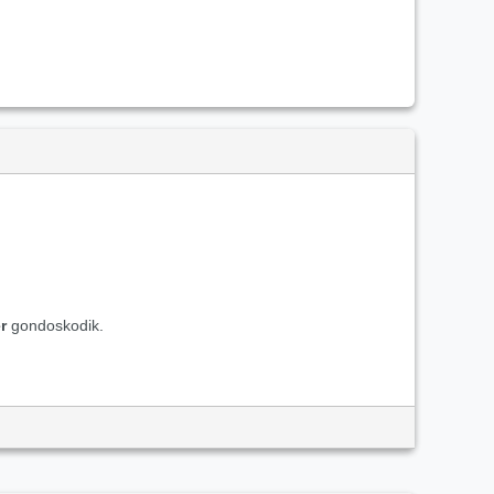
r
gondoskodik.
t a reggeli kávézásra vagy a délutáni pihenésre.