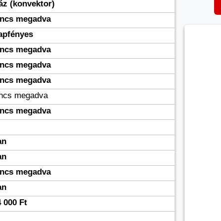
áz (konvektor)
incs megadva
apfényes
incs megadva
incs megadva
incs megadva
incs megadva
incs megadva
an
an
incs megadva
an
 000 Ft