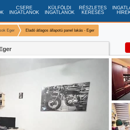
CSERE
KÜLFÖLDI
RÉSZLETES
INGATL
OK
INGATLANOK
INGATLANOK
KERESÉS
HÍRE
ások Eger
Eladó átlagos állapotú panel lakás - Eger
 Eger