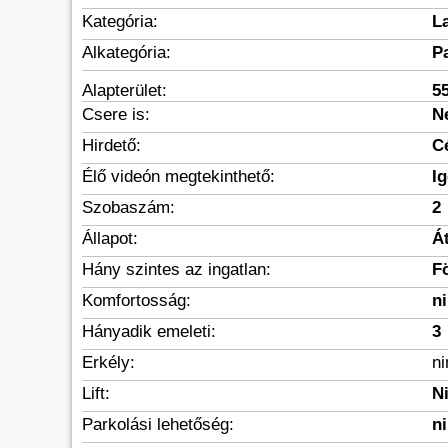
Kategória:
L
Alkategória:
P
Alapterület:
5
Csere is:
N
Hirdető:
C
Élő videón megtekinthető:
I
Szobaszám:
2
Állapot:
Á
Hány szintes az ingatlan:
F
Komfortosság:
n
Hányadik emeleti:
3
Erkély:
n
Lift:
N
Parkolási lehetőség:
n