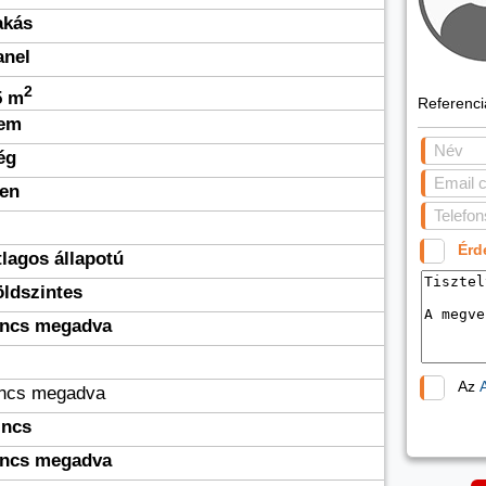
akás
anel
2
5 m
Referenc
em
ég
gen
Érd
tlagos állapotú
öldszintes
incs megadva
Az
incs megadva
incs
incs megadva