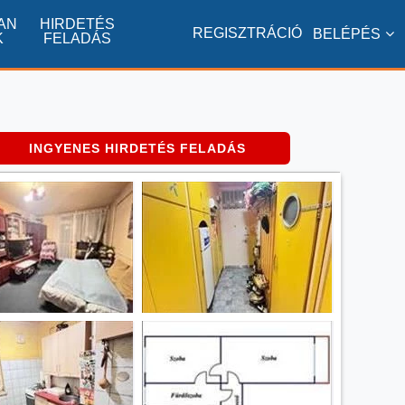
AN
HIRDETÉS
REGISZTRÁCIÓ
BELÉPÉS
K
FELADÁS
INGYENES HIRDETÉS FELADÁS