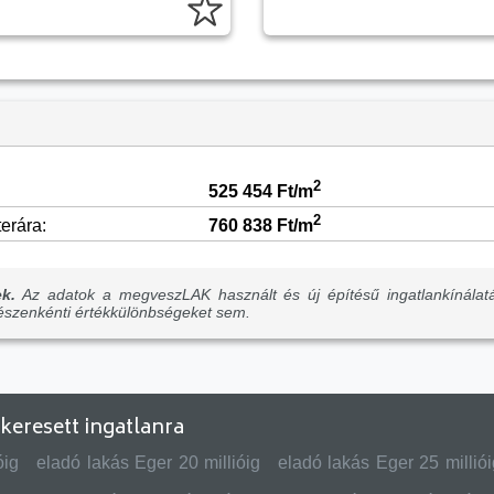
2
525 454
Ft/m
2
erára:
760 838
Ft/m
k.
Az adatok a megveszLAK használt és új építésű ingatlankínálat
részenkénti értékkülönbségeket sem.
keresett ingatlanra
óig
eladó lakás Eger 20 millióig
eladó lakás Eger 25 milliói