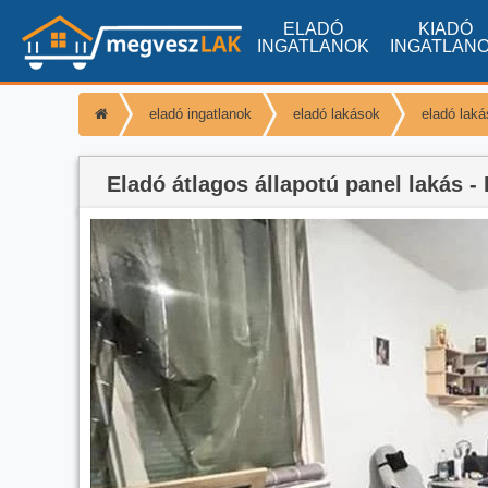
ELADÓ
KIADÓ
INGATLANOK
INGATLAN
eladó ingatlanok
eladó lakások
eladó lak
Eladó átlagos állapotú panel lakás -