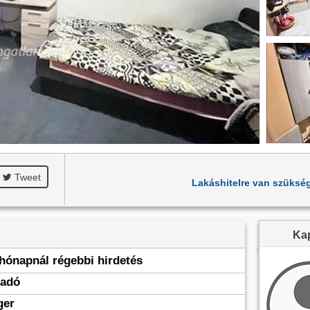
Tweet
Lakáshitelre van szüksé
Kap
 hónapnál régebbi hirdetés
ladó
ger