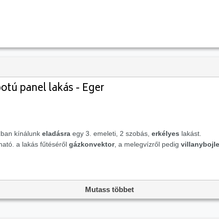
potú panel lakás - Eger
ban kínálunk
eladásra
egy 3. emeleti, 2 szobás,
erkélyes
lakást.
ítható. a lakás fűtéséről
gázkonvektor
, a melegvízről pedig
villanybojle
szobával és külön WC-vel rendelkezik. Az
erkély
kiváló lehetőséget nyúj
Mutass többet
anybojler
gondoskodik.