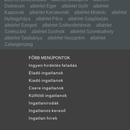
Debrecen
albérlet Eger
albérlet Győr
albérlet
Kaposvár
albérlet Kecskemét
albérlet Miskolc
albérlet
Nyíregyháza
albérlet Pécs
albérlet Salgótarján
albérlet Szeged
albérlet Székesfehérvár
albérlet
Szekszárd
albérlet Szolnok
albérlet Szombathely
albérlet Tatabánya
albérlet Veszprém
albérlet
Zalaegerszeg
FŐBB MENÜPONTOK
Ingyen hirdetés feladás
Eladó ingatlanok
Kiadó ingatlanok
Csere ingatlanok
Külföldi ingatlanok
Ingatlanirodák
Ingatlanos kereső
Ingatlan hírek