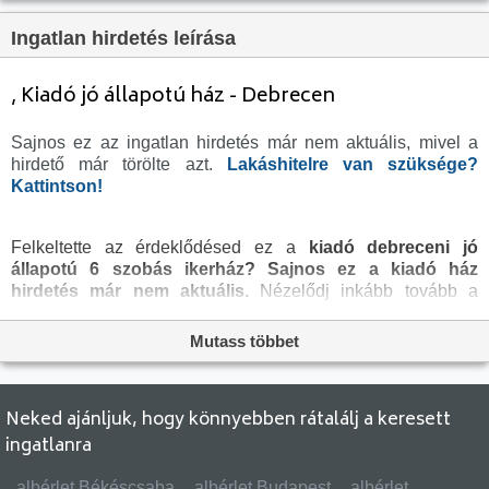
Tetőtér:
nincs megadva
Ingatlan hirdetés leírása
Komfortosság:
nincs megadva
Parkolási lehetőség:
nincs megadva
, Kiadó jó állapotú ház - Debrecen
Fűtés:
Elektromos
Sajnos ez az ingatlan hirdetés már nem aktuális, mivel a
Bútorozottság:
nincs megadva
hirdető már törölte azt.
Lakáshitelre van szüksége?
Fényviszony:
Jó
Kattintson!
Tájolás:
É
Felkeltette az érdeklődésed ez a
kiadó debreceni jó
Kilátás:
nincs megadva
állapotú 6 szobás ikerház?
Sajnos ez a kiadó ház
Internet:
nincs megadva
hirdetés már nem aktuális.
Nézelődj inkább tovább a
kiadó albérlet Debrecen
oldal hirdetései között, vagy térj
Akadálymentesített:
nincs megadva
vissza a
albérletek
oldalra, hátha még ma megtalálod
Mutass többet
Energiatanúsítvány:
nincs megadva
álmaid otthonát a megveszLAK széles
ingatlan
kínálatában. A
kiadó házak
menüpontban további
Villany:
nincs megadva
hirdetések között is böngészhetsz.
Víz:
nincs megadva
Neked ajánljuk, hogy könnyebben rátalálj a keresett
ingatlanra
Gáz:
nincs megadva
Csatorna:
nincs megadva
albérlet Békéscsaba
albérlet Budapest
albérlet