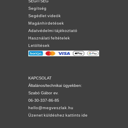
SEGÍTSÉG
Segítség
Segédlet videók
Magánhirdetések
Adatvédelmi tájékoztató
Használati feltételek
Letöltések
KAPCSOLAT
Általános/technikai ügyekben:
Szabó Gábor ev.
06-30-337-86-85
hello@megveszlak.hu
Üzenet küldéshez kattints ide