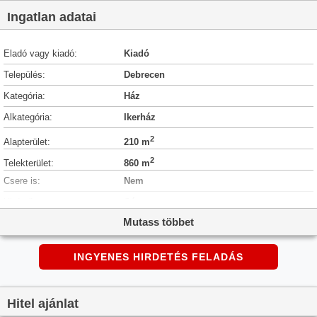
Ingatlan adatai
Eladó vagy kiadó:
Kiadó
Település:
Debrecen
Kategória:
Ház
Alkategória:
Ikerház
2
Alapterület:
210 m
2
Telekterület:
860 m
Csere is:
Nem
Hirdető:
Cég
Mutass többet
Élő videón megtekinthető:
Nem
Építés éve:
1986
INGYENES HIRDETÉS FELADÁS
Szobaszám:
6
Állapot:
Jó állapotú
Hitel ajánlat
Hány szintes az ingatlan:
Földszintes