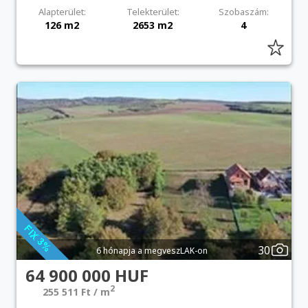
Alapterület:
Telekterület:
Szobaszám:
126 m2
2653 m2
4
30
6 hónapja a megveszLAK-on
64 900 000 HUF
2
255 511 Ft / m