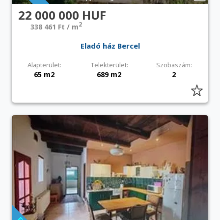
22 000 000 HUF
2
338 461 Ft / m
Eladó ház Bercel
Alapterület:
Telekterület:
Szobaszám:
65 m2
689 m2
2