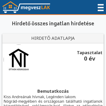
Hirdető összes ingatlan hirdetése
HIRDETŐ ADATLAPJA
Tapasztalat
0 év
Bemutatkozás
Kiss Andreának hívnak, Legénden lakom.
Nógrád-megyében és országosan található ingatlanok
közvetítésével, reklámozásával, illetve az adásvételig