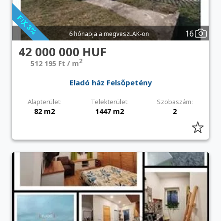
16
6 hónapja a megveszLAK-on
42 000 000 HUF
2
512 195 Ft / m
Eladó ház Felsőpetény
Alapterület:
Telekterület:
Szobaszám:
82 m2
1447 m2
2