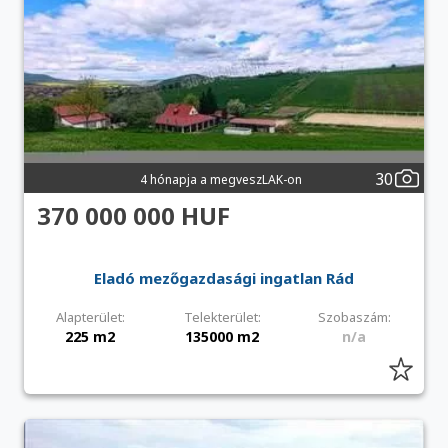
30
4 hónapja a megveszLAK-on
370 000 000 HUF
Eladó mezőgazdasági ingatlan Rád
Alapterület:
Telekterület:
Szobaszám:
225 m2
135000 m2
n/a