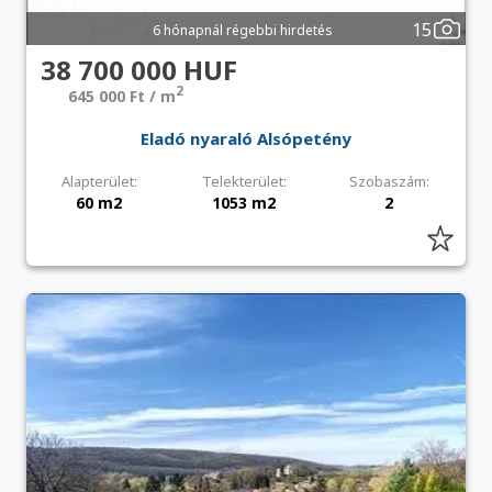
15
6 hónapnál régebbi hirdetés
38 700 000 HUF
2
645 000 Ft / m
Eladó nyaraló Alsópetény
Alapterület:
Telekterület:
Szobaszám:
60 m2
1053 m2
2