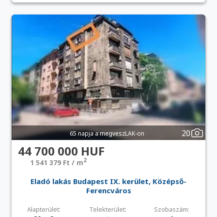
20
65 napja a megveszLAK-on
44 700 000 HUF
2
1 541 379 Ft / m
Eladó lakás Budapest IX. kerület, Középső-
Ferencváros
Alapterület:
Telekterület:
Szobaszám: