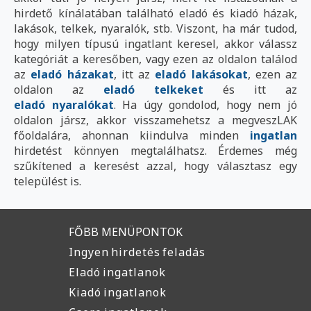
hirdető kínálatában található eladó és kiadó házak,
lakások, telkek, nyaralók, stb. Viszont, ha már tudod,
hogy milyen típusú ingatlant keresel, akkor válassz
kategóriát a keresőben, vagy ezen az oldalon találod
az
eladó házakat
, itt az
eladó lakásokat
, ezen az
oldalon az
eladó telkeket
és itt az
eladó nyaralókat
. Ha úgy gondolod, hogy nem jó
oldalon jársz, akkor visszamehetsz a megveszLAK
főoldalára, ahonnan kiindulva minden
ingatlan
hirdetést könnyen megtalálhatsz. Érdemes még
szűkítened a keresést azzal, hogy választasz egy
települést is.
FŐBB MENÜPONTOK
Ingyen hirdetés feladás
Eladó ingatlanok
Kiadó ingatlanok