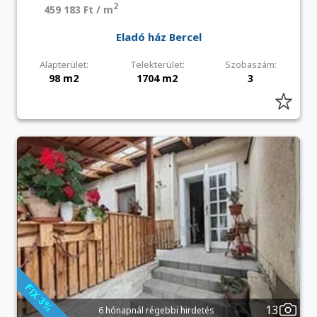
2
459 183 Ft / m
Eladó ház Bercel
Alapterület:
Telekterület:
Szobaszám:
98 m2
1704 m2
3
13
6 hónapnál régebbi hirdetés