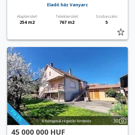
Eladó ház Vanyarc
Alapterület:
Telekterület:
Szobaszám:
254 m2
767 m2
5
30
6 hónapnál régebbi hirdetés
45 000 000 HUF