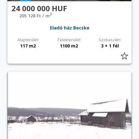
24 000 000 HUF
2
205 128 Ft / m
Eladó ház Becske
Alapterület:
Telekterület:
Szobaszám:
117 m2
1100 m2
3 + 1 fél