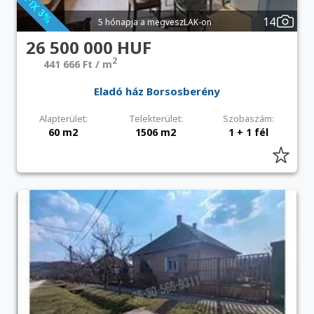
14
5 hónapja a megveszLAK-on
26 500 000 HUF
2
441 666 Ft / m
Eladó ház Borsosberény
Alapterület:
Telekterület:
Szobaszám:
60 m2
1506 m2
1 + 1 fél