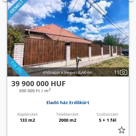
11
4 hónapja a megveszLAK-on
39 900 000 HUF
2
300 000 Ft / m
Eladó ház Erdőkürt
Alapterület:
Telekterület:
Szobaszám:
133 m2
2000 m2
5 + 1 fél