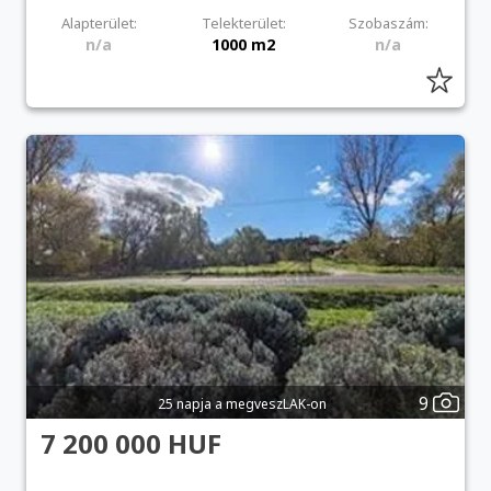
Alapterület:
Telekterület:
Szobaszám:
n/a
1000 m2
n/a
9
25 napja a megveszLAK-on
7 200 000 HUF