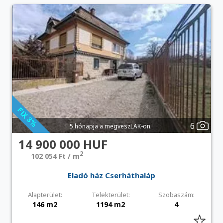
6
5 hónapja a megveszLAK-on
14 900 000 HUF
2
102 054 Ft / m
Eladó ház Cserháthaláp
Alapterület:
Telekterület:
Szobaszám:
146 m2
1194 m2
4