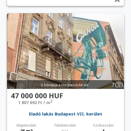
7
5 hónapja a megveszLAK-on
47 000 000 HUF
2
1 807 692 Ft / m
Eladó lakás Budapest VII. kerület
Alapterület:
Telekterület:
Szobaszám:
26 m2
n/a
1