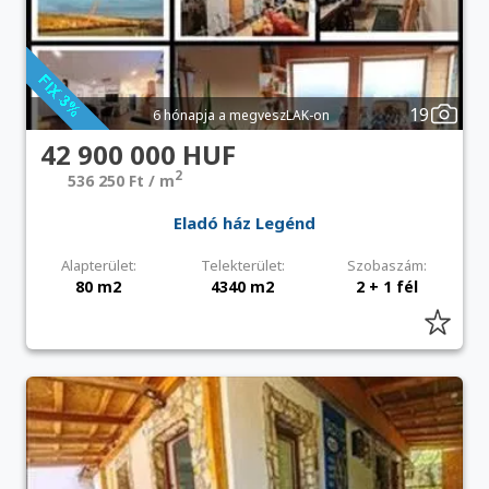
19
6 hónapja a megveszLAK-on
42 900 000 HUF
2
536 250 Ft / m
Eladó ház Legénd
Alapterület:
Telekterület:
Szobaszám:
80 m2
4340 m2
2 + 1 fél