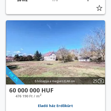
25
6 hónapja a megveszLAK-on
60 000 000 HUF
2
476 190 Ft / m
Eladó ház Erdőkürt