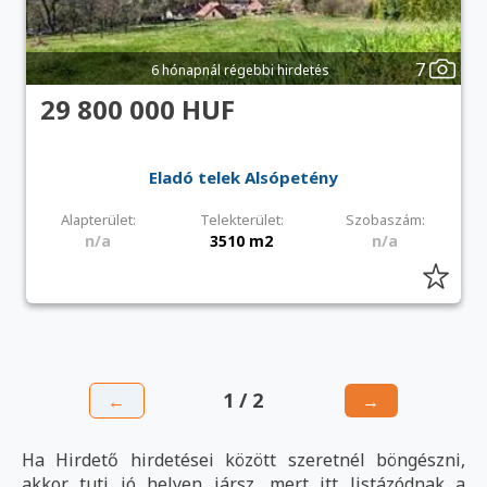
7
6 hónapnál régebbi hirdetés
29 800 000 HUF
Eladó telek Alsópetény
Alapterület:
Telekterület:
Szobaszám:
n/a
3510 m2
n/a
1 / 2
←
→
Ha Hirdető hirdetései között szeretnél böngészni,
akkor tuti jó helyen jársz, mert itt listázódnak a