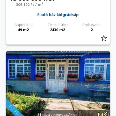
2
306 122 Ft / m
Eladó ház Nógrádsáp
Alapterület:
Telekterület:
Szobaszám:
49 m2
2430 m2
2
16
84 napja a megveszLAK-on