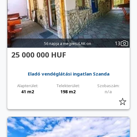
13
56 napja a megveszLAK-on
25 000 000 HUF
Eladó vendéglátási ingatlan Szanda
Alapterület:
Telekterület:
Szobaszám:
41 m2
198 m2
n/a