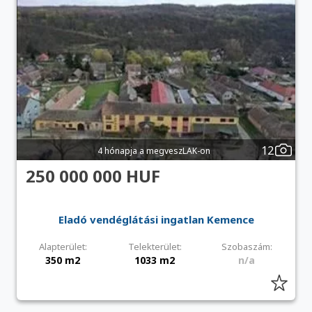
12
4 hónapja a megveszLAK-on
250 000 000 HUF
Eladó vendéglátási ingatlan Kemence
Alapterület:
Telekterület:
Szobaszám:
350 m2
1033 m2
n/a