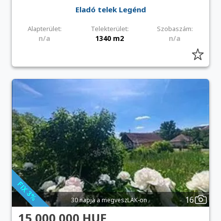
Eladó telek Legénd
Alapterület:
Telekterület:
Szobaszám:
n/a
1340 m2
n/a
16
30 napja a megveszLAK-on
15 000 000 HUF