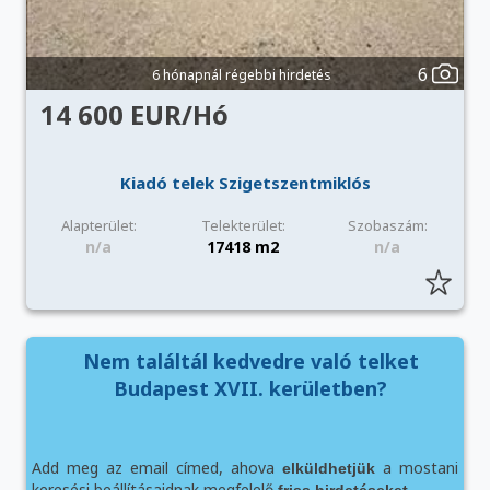
6
6 hónapnál régebbi hirdetés
14 600 EUR/Hó
Kiadó telek Szigetszentmiklós
Alapterület:
Telekterület:
Szobaszám:
n/a
17418 m2
n/a
Nem találtál kedvedre való telket
Budapest XVII. kerületben?
Add meg az email címed, ahova
a mostani
elküldhetjük
keresési beállításaidnak megfelelő
.
friss hirdetéseket