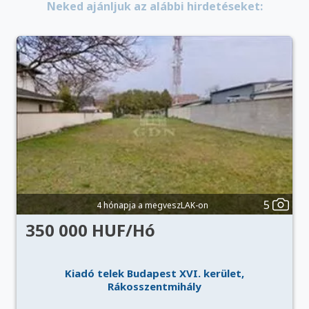
Neked ajánljuk az alábbi hirdetéseket:
5
4 hónapja a megveszLAK-on
350 000 HUF/Hó
Kiadó telek Budapest XVI. kerület,
Rákosszentmihály