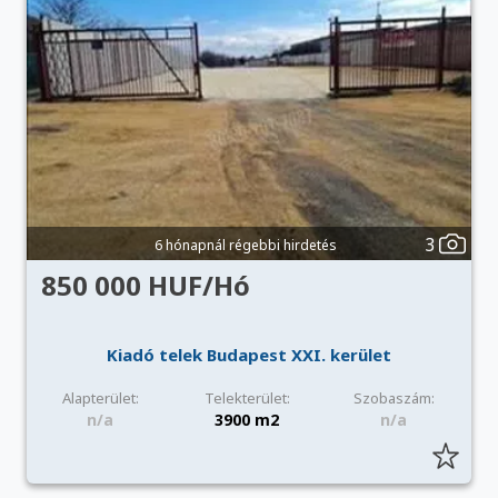
3
6 hónapnál régebbi hirdetés
850 000 HUF/Hó
Kiadó telek Budapest XXI. kerület
Alapterület:
Telekterület:
Szobaszám:
n/a
3900 m2
n/a