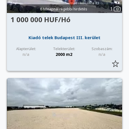
1
6 hónapnál régebbi hirdetés
1 000 000 HUF/Hó
Kiadó telek Budapest III. kerület
Alapterület:
Telekterület:
Szobaszám:
n/a
2000 m2
n/a