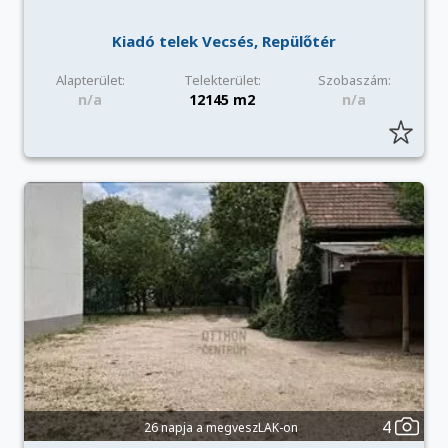
Kiadó telek Vecsés, Repülőtér
Alapterület:
Telekterület:
Szobaszám:
n/a
12145 m2
n/a
4
26 napja a megveszLAK-on