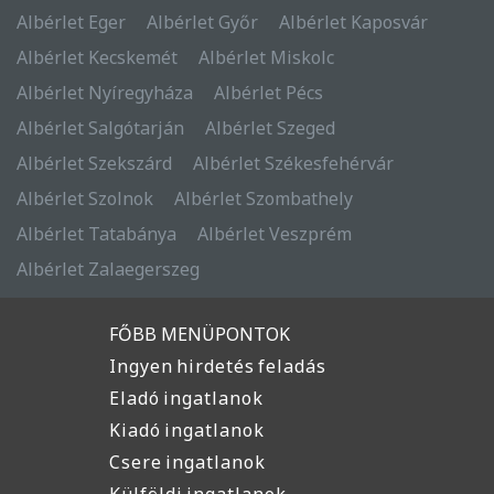
Albérlet Eger
Albérlet Győr
Albérlet Kaposvár
Albérlet Kecskemét
Albérlet Miskolc
Albérlet Nyíregyháza
Albérlet Pécs
Albérlet Salgótarján
Albérlet Szeged
Albérlet Szekszárd
Albérlet Székesfehérvár
Albérlet Szolnok
Albérlet Szombathely
Albérlet Tatabánya
Albérlet Veszprém
Albérlet Zalaegerszeg
FŐBB MENÜPONTOK
Ingyen hirdetés feladás
Eladó ingatlanok
Kiadó ingatlanok
Csere ingatlanok
Külföldi ingatlanok