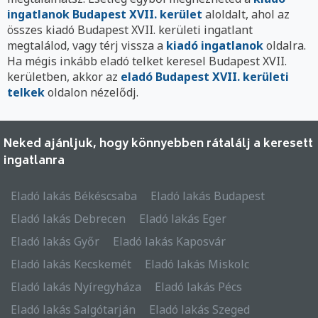
ingatlanok Budapest XVII. kerület
aloldalt, ahol az
összes kiadó Budapest XVII. kerületi ingatlant
megtalálod, vagy térj vissza a
kiadó ingatlanok
oldalra.
Ha mégis inkább eladó telket keresel Budapest XVII.
kerületben, akkor az
eladó Budapest XVII. kerületi
telkek
oldalon nézelődj.
Neked ajánljuk, hogy könnyebben rátalálj a keresett
ingatlanra
Eladó lakás Békéscsaba
Eladó lakás Budapest
Eladó lakás Debrecen
Eladó lakás Eger
Eladó lakás Győr
Eladó lakás Kaposvár
Eladó lakás Kecskemét
Eladó lakás Miskolc
Eladó lakás Nyíregyháza
Eladó lakás Pécs
Eladó lakás Salgótarján
Eladó lakás Szeged