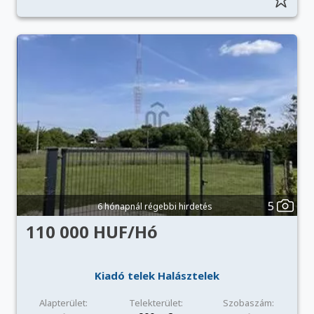
5
6 hónapnál régebbi hirdetés
110 000 HUF/Hó
Kiadó telek Halásztelek
Alapterület:
Telekterület:
Szobaszám: