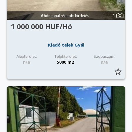
1
6 hónapnál régebbi hirdetés
1 000 000 HUF/Hó
Kiadó telek Gyál
Alapterület:
Telekterület:
Szobaszám:
n/a
5000 m2
n/a