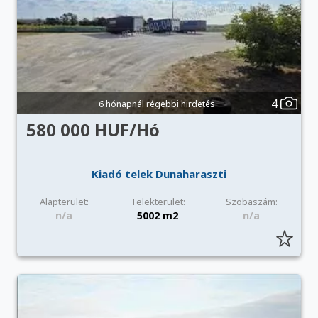
4
6 hónapnál régebbi hirdetés
580 000 HUF/Hó
Kiadó telek Dunaharaszti
Alapterület:
Telekterület:
Szobaszám:
n/a
5002 m2
n/a