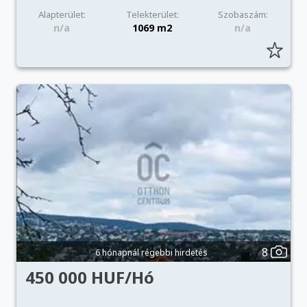
Alapterület:
Telekterület:
Szobaszám:
n/a
1069 m2
n/a
8
6 hónapnál régebbi hirdetés
450 000 HUF/Hó