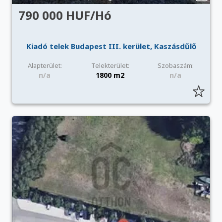
790 000 HUF/Hó
Kiadó telek Budapest III. kerület, Kaszásdűlő
Alapterület:
Telekterület:
Szobaszám:
n/a
1800 m2
n/a