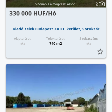
2
5 hónapja a megveszLAK-on
330 000 HUF/Hó
Kiadó telek Budapest XXIII. kerület, Soroksár
Alapterület:
Telekterület:
Szobaszám:
n/a
740 m2
n/a