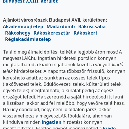
Budapest XXIII. kerület
Ajánlott városrészek Budapest XVII. kerületben:
Akadémiaújtelep
Madárdomb
Rákoscsaba
Rákoshegy
Rákoskeresztúr
Rákoskert
Régiakadémiatelep
Találd meg álmaid építési telkét a legjobb áron most! A
megveszLAK.hu ingatlan hirdetési portálon könnyen
megtalálhatod a kiadó ingatlanok között a vágyott
kiadó
hirdetéseket. A naponta többször frissülő, könnyen
telek
kereshető adatbázisunkban az összes telek típus
(lakóövezeti telek, üdülőövezeti telek, külterületi telek,
egyéb telek) megtalálható, a kínálat pedig az egész
országot lefedi. Ha szeretnéd a saját hirdetésed itt látni
a listában, akkor add fel mielőbb, hogy vevőre találhass.
Ha úgy gondolod, hogy nem jó oldalon jársz, akkor
visszamehetsz a megveszLAK főoldalára, ahonnan
kiindulva minden
ingatlan
hirdetést könnyen
megtalálhatsz. Esetleg egyből megnézheted a
kiadó