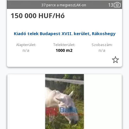
13
37 perce a megveszLAK-on
150 000 HUF/Hó
Kiadó telek Budapest XVII. kerület, Rákoshegy
Alapterület:
Telekterület:
Szobaszám:
n/a
1000 m2
n/a