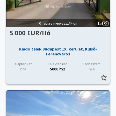
15
10 napja a megveszLAK-on
5 000 EUR/Hó
Kiadó telek Budapest IX. kerület, Külső-
Ferencváros
Alapterület:
Telekterület:
Szobaszám:
n/a
5000 m2
n/a