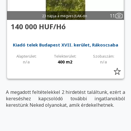
11
23 napja a megveszLAK-on
140 000 HUF/Hó
Kiadó telek Budapest XVII. kerület, Rákoscsaba
Alapterület:
Telekterület:
Szobaszám:
n/a
400 m2
n/a
A megadott feltételekkel 2 hirdetést találtunk, ezért a
kereséshez kapcsolódó további ingatlanokból
kerestünk Neked olyanokat, amik érdekelhetnek.