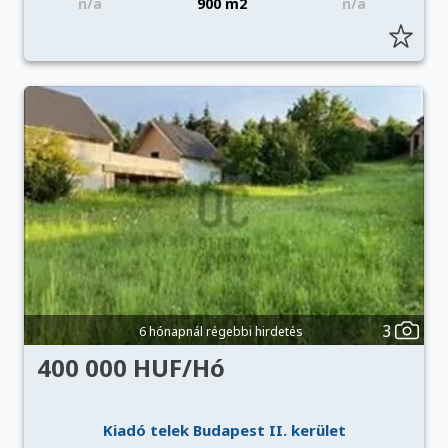
n/a
900 m2
n/a
3
6 hónapnál régebbi hirdetés
400 000 HUF/Hó
Kiadó telek Budapest II. kerület