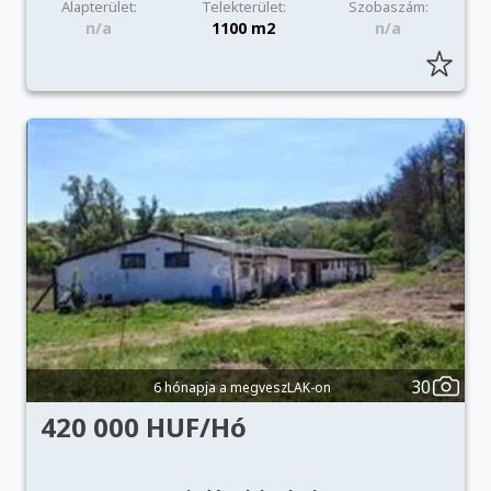
Alapterület:
Telekterület:
Szobaszám:
n/a
1100 m2
n/a
30
6 hónapja a megveszLAK-on
420 000 HUF/Hó