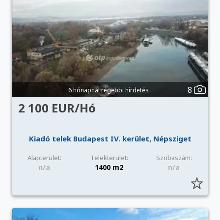
8
6 hónapnál régebbi hirdetés
2 100 EUR/Hó
Kiadó telek Budapest IV. kerület, Népsziget
Alapterület:
Telekterület:
Szobaszám:
n/a
1400 m2
n/a