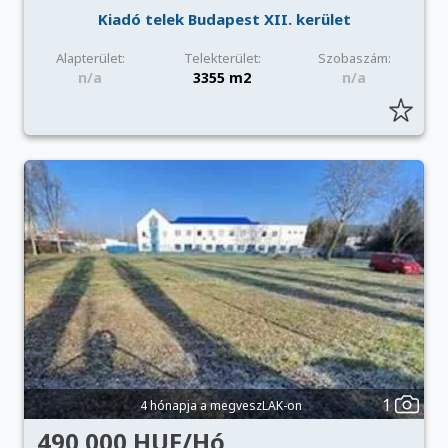
Kiadó telek Budapest XII. kerület
Alapterület:
Telekterület:
Szobaszám:
n/a
3355 m2
n/a
1
4 hónapja a megveszLAK-on
490 000 HUF/Hó