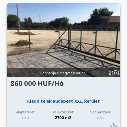
2
5 hónapja a megveszLAK-on
860 000 HUF/Hó
Kiadó telek Budapest XXI. kerület
Alapterület:
Telekterület:
Szobaszám:
n/a
2700 m2
n/a