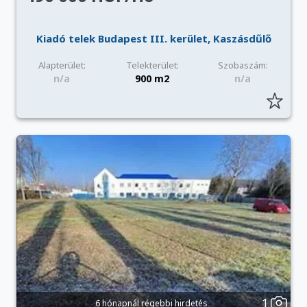
Kiadó telek Budapest III. kerület, Kaszásdűlő
Alapterület:
Telekterület:
Szobaszám:
n/a
900 m2
n/a
1
6 hónapnál régebbi hirdetés