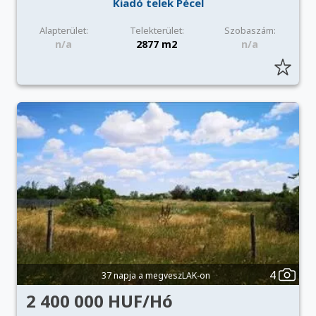
Kiadó telek Pécel
Alapterület:
Telekterület:
Szobaszám:
n/a
2877 m2
n/a
4
37 napja a megveszLAK-on
2 400 000 HUF/Hó