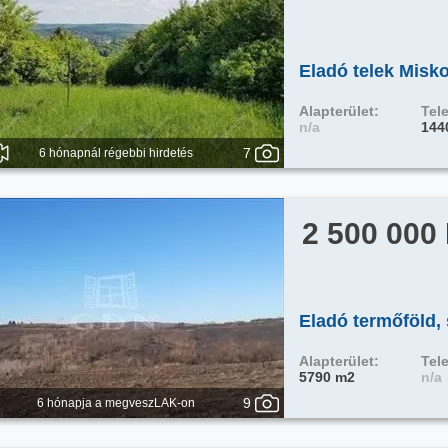
Eladó telek Misk
Alapterület:
Tele
n/a
144
7
6 hónapnál régebbi hirdetés
2 500 000
Eladó termőföld,
Alapterület:
Tele
5790 m2
n/a
9
6 hónapja a megveszLAK-on