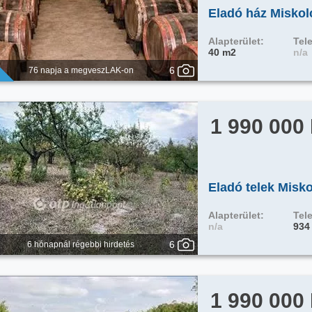
Eladó ház Misko
Alapterület:
Tele
40 m2
n/a
6
76 napja a megveszLAK-on
1 990 000
Eladó telek Misk
Alapterület:
Tele
n/a
934
6
6 hónapnál régebbi hirdetés
1 990 000