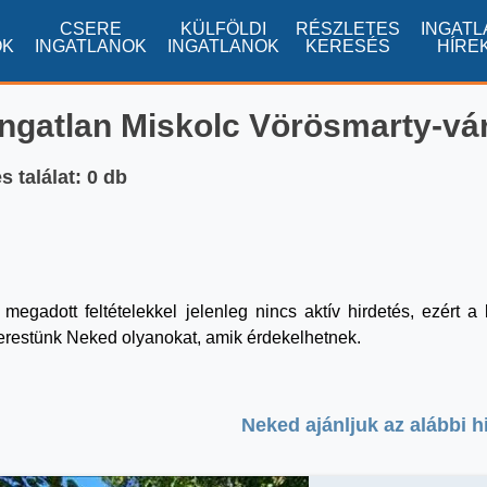
CSERE
KÜLFÖLDI
RÉSZLETES
INGATL
OK
INGATLANOK
INGATLANOK
KERESÉS
HÍRE
ingatlan Miskolc Vörösmarty-vá
 találat: 0 db
 megadott feltételekkel jelenleg nincs aktív hirdetés, ezért 
erestünk Neked olyanokat, amik érdekelhetnek.
Neked ajánljuk az alábbi h