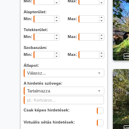
Min:
Max:
Alapterület:
Min:
Max:
Telekterület:
Min:
Max:
Szobaszám:
Min:
Max:
Állapot:
Válassz...
A hirdetés szövege:
Tartalmazza
Csak képes hirdetések:
Virtuális sétás hirdetések: