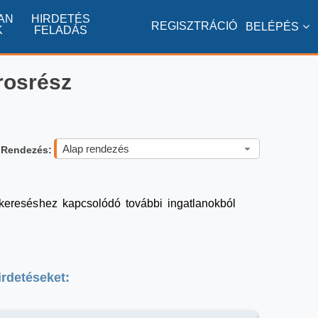
AN
HIRDETÉS
REGISZTRÁCIÓ
BELÉPÉS
K
FELADÁS
rosrész
Alap rendezés
Rendezés:
a kereséshez kapcsolódó további ingatlanokból
irdetéseket: