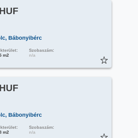
 HUF
olc, Bábonyibérc
kterület:
Szobaszám:
5 m2
n/a
 HUF
olc, Bábonyibérc
kterület:
Szobaszám:
8 m2
n/a