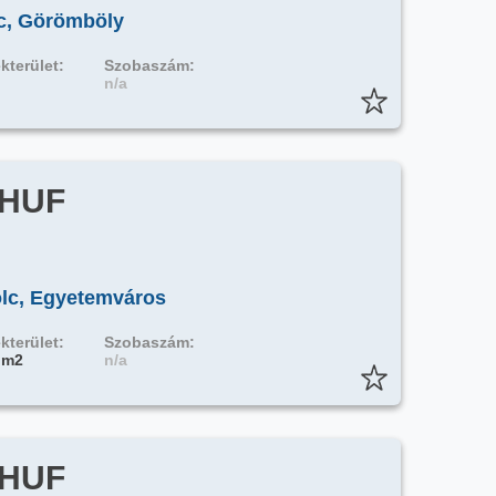
lc, Görömböly
kterület:
Szobaszám:
n/a
 HUF
olc, Egyetemváros
kterület:
Szobaszám:
 m2
n/a
 HUF