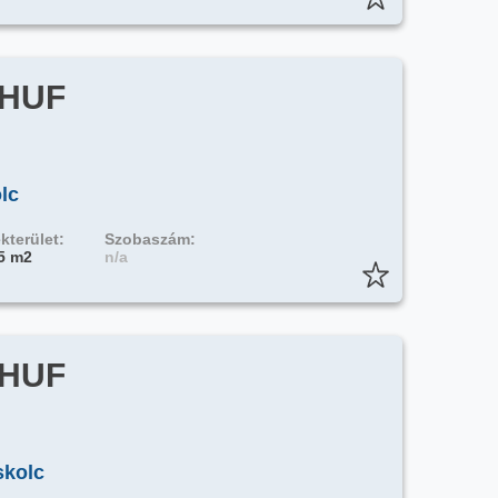
 HUF
lc
kterület:
Szobaszám:
5 m2
n/a
 HUF
skolc