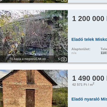
1 200 000
Eladó telek Misko
Alapterület:
Tele
n/a
110
5
55 napja a megveszLAK-on
1 490 000
2
42 571 Ft / m
Eladó nyaraló Mi