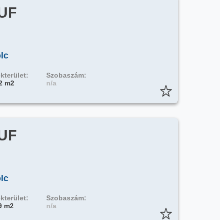
HUF
lc
kterület:
Szobaszám:
2 m2
n/a
HUF
lc
kterület:
Szobaszám:
9 m2
n/a