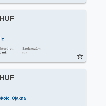
 HUF
lc
kterület:
Szobaszám:
1 m2
n/a
 HUF
skolc, Újakna