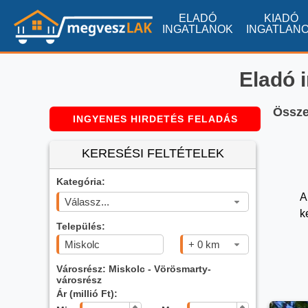
ELADÓ
KIADÓ
INGATLANOK
INGATLAN
Eladó 
Összes
INGYENES HIRDETÉS FELADÁS
KERESÉSI FELTÉTELEK
Kategória:
A
Válassz...
k
Település:
+ 0 km
Városrész: Miskolc - Vörösmarty-
városrész
Ár (millió Ft):