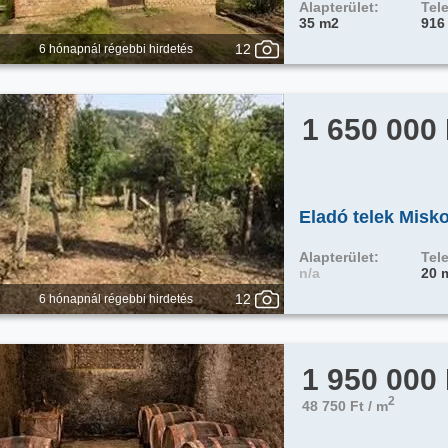
Alapterület:
Tele
35 m2
916
12
6 hónapnál régebbi hirdetés
1 650 000
Eladó telek Misko
Alapterület:
Tele
n/a
20 
12
6 hónapnál régebbi hirdetés
1 950 000
2
48 750 Ft / m