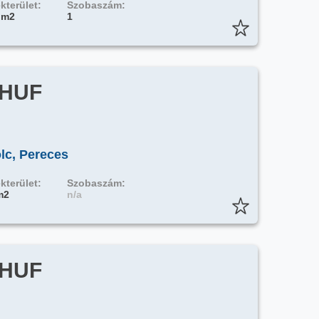
kterület:
Szobaszám:
 m2
1
 HUF
lc, Pereces
kterület:
Szobaszám:
m2
n/a
 HUF