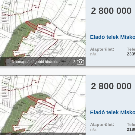
2 800 000
Eladó telek Misk
Alapterület:
Tele
n/a
233
3
6 hónapnál régebbi hirdetés
2 800 000
Eladó telek Misk
Alapterület:
Tele
n/a
218