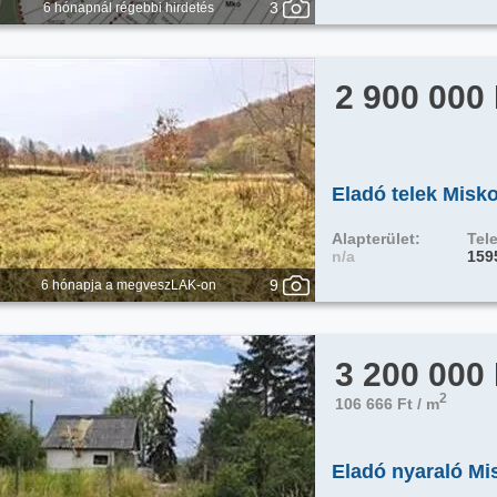
3
6 hónapnál régebbi hirdetés
2 900 000
Eladó telek Misko
Alapterület:
Tele
n/a
159
9
6 hónapja a megveszLAK-on
3 200 000
2
106 666 Ft / m
Eladó nyaraló Mi