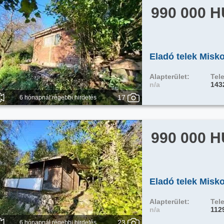
990 000 
Eladó telek Misko
Alapterület:
Tele
n/a
143
17
6 hónapnál régebbi hirdetés
990 000 
Eladó telek Misko
Alapterület:
Tele
n/a
112
23
6 hónapnál régebbi hirdetés