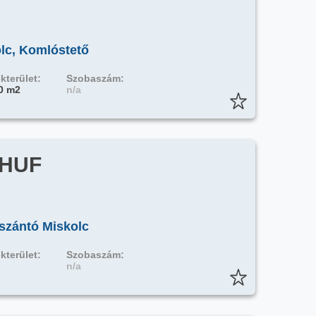
olc, Komlóstető
kterület:
Szobaszám:
0 m2
n/a
 HUF
 szántó Miskolc
kterület:
Szobaszám:
n/a