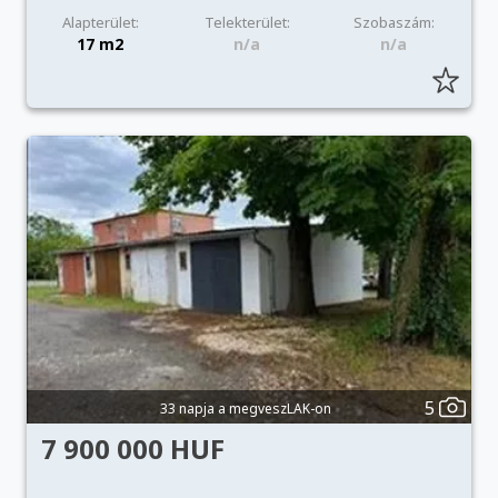
Alapterület:
Telekterület:
Szobaszám:
17 m2
n/a
n/a
5
33 napja a megveszLAK-on
7 900 000 HUF