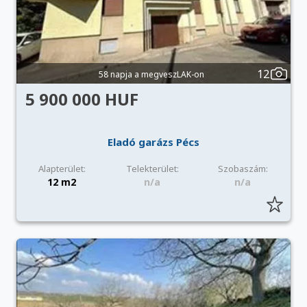
12
58 napja a megveszLAK-on
5 900 000 HUF
Eladó garázs Pécs
Alapterület:
Telekterület:
Szobaszám:
12 m2
n/a
n/a