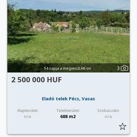
3
54 napja a megveszLAK-on
2 500 000 HUF
Eladó telek Pécs, Vasas
Alapterület:
Telekterület:
Szobaszám:
n/a
688 m2
n/a