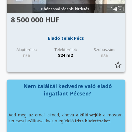
14
6 hónapnál régebbi hirdetés
8 500 000 HUF
Eladó telek Pécs
Alapterület:
Telekterület:
Szobaszám:
n/a
824 m2
n/a
Nem találtál kedvedre való eladó
ingatlant Pécsen?
Add meg az email címed, ahova
a mostani
elküldhetjük
keresési beállításaidnak megfelelő
.
friss hirdetéseket