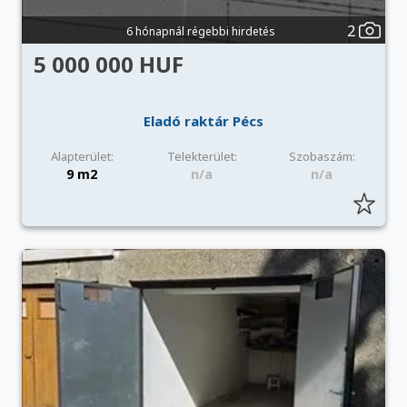
2
6 hónapnál régebbi hirdetés
5 000 000 HUF
Eladó raktár Pécs
Alapterület:
Telekterület:
Szobaszám:
9 m2
n/a
n/a