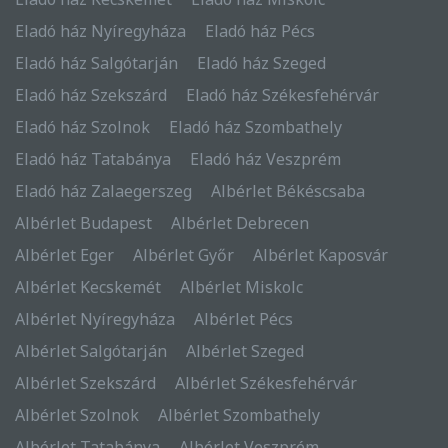
Eladó ház Nyíregyháza
Eladó ház Pécs
Eladó ház Salgótarján
Eladó ház Szeged
Eladó ház Szekszárd
Eladó ház Székesfehérvár
Eladó ház Szolnok
Eladó ház Szombathely
Eladó ház Tatabánya
Eladó ház Veszprém
Eladó ház Zalaegerszeg
Albérlet Békéscsaba
Albérlet Budapest
Albérlet Debrecen
Albérlet Eger
Albérlet Győr
Albérlet Kaposvár
Albérlet Kecskemét
Albérlet Miskolc
Albérlet Nyíregyháza
Albérlet Pécs
Albérlet Salgótarján
Albérlet Szeged
Albérlet Szekszárd
Albérlet Székesfehérvár
Albérlet Szolnok
Albérlet Szombathely
Albérlet Tatabánya
Albérlet Veszprém