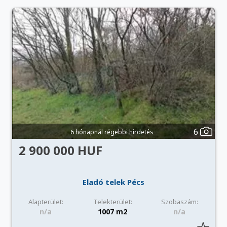
6
6 hónapnál régebbi hirdetés
2 900 000 HUF
Eladó telek Pécs
Alapterület:
Telekterület:
Szobaszám:
n/a
1007 m2
n/a