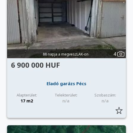
4
88 napja a megveszLAK-on
6 900 000 HUF
Eladó garázs Pécs
Alapterület:
Telekterület:
Szobaszám:
17 m2
n/a
n/a