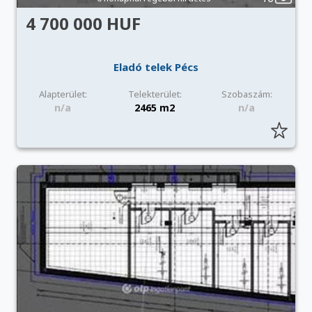
4 700 000 HUF
Eladó telek Pécs
Alapterület:
Telekterület:
Szobaszám:
n/a
2465 m2
n/a