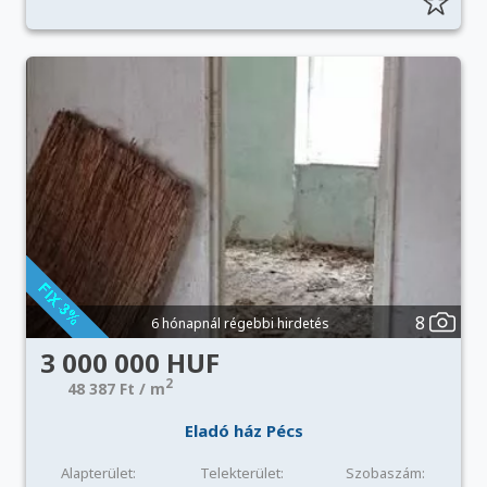
8
6 hónapnál régebbi hirdetés
3 000 000 HUF
2
48 387 Ft / m
Eladó ház Pécs
Alapterület:
Telekterület:
Szobaszám: