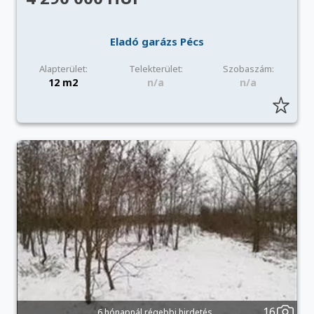
Eladó garázs Pécs
Alapterület:
Telekterület:
Szobaszám:
12 m2
n/a
n/a
16
6 hónapnál régebbi hirdetés