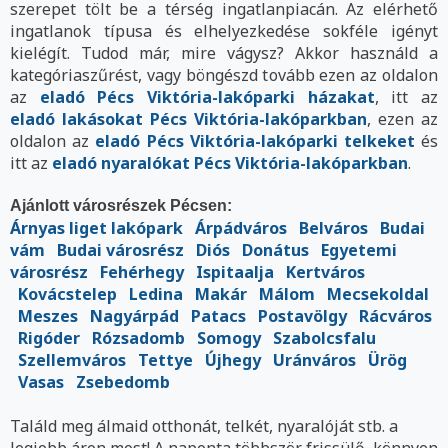
szerepet tölt be a térség ingatlanpiacán. Az elérhető
ingatlanok típusa és elhelyezkedése sokféle igényt
kielégít. Tudod már, mire vágysz? Akkor használd a
kategóriaszűrést, vagy böngészd tovább ezen az oldalon
az
eladó Pécs Viktória-lakóparki házakat
, itt az
eladó lakásokat Pécs Viktória-lakóparkban
, ezen az
oldalon az
eladó Pécs Viktória-lakóparki telkeket
és
itt az
eladó nyaralókat Pécs Viktória-lakóparkban
.
Ajánlott városrészek Pécsen:
Árnyas liget lakópark
Árpádváros
Belváros
Budai
vám
Budai városrész
Diós
Donátus
Egyetemi
városrész
Fehérhegy
Ispitaalja
Kertváros
Kovácstelep
Ledina
Makár
Málom
Mecsekoldal
Meszes
Nagyárpád
Patacs
Postavölgy
Rácváros
Rigóder
Rózsadomb
Somogy
Szabolcsfalu
Szellemváros
Tettye
Újhegy
Uránváros
Ürög
Vasas
Zsebedomb
Találd meg álmaid otthonát, telkét, nyaralóját stb. a
legjobb áron most! A naponta többször frissülő, könnyen