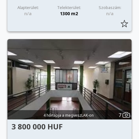
Alapterület:
Telekterület:
Szobaszám:
n/a
1300 m2
n/a
7
4 hónapja a megveszLAK-on
3 800 000 HUF