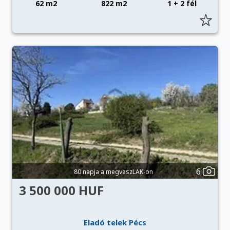
62 m2
822 m2
1 + 2 fél
6
80 napja a megveszLAK-on
3 500 000 HUF
Eladó telek Pécs