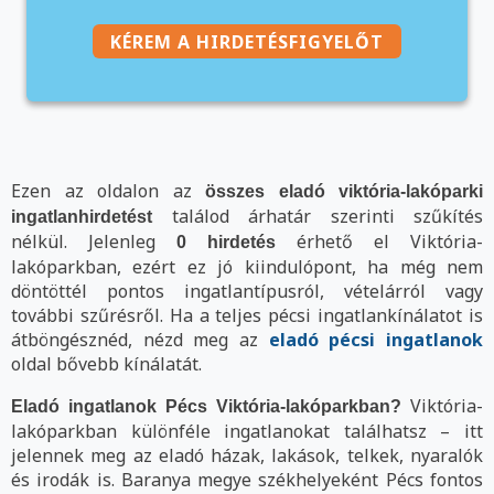
KÉREM A HIRDETÉSFIGYELŐT
Ezen az oldalon az
összes eladó viktória-lakóparki
találod árhatár szerinti szűkítés
ingatlanhirdetést
nélkül. Jelenleg
érhető el Viktória-
0 hirdetés
lakóparkban, ezért ez jó kiindulópont, ha még nem
döntöttél pontos ingatlantípusról, vételárról vagy
további szűrésről. Ha a teljes pécsi ingatlankínálatot is
átböngésznéd, nézd meg az
eladó pécsi ingatlanok
oldal bővebb kínálatát.
Viktória-
Eladó ingatlanok Pécs Viktória-lakóparkban?
lakóparkban különféle ingatlanokat találhatsz – itt
jelennek meg az eladó házak, lakások, telkek, nyaralók
és irodák is. Baranya megye székhelyeként Pécs fontos