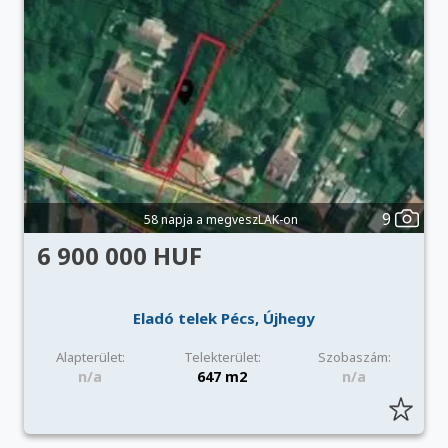
9
58 napja a megveszLAK-on
6 900 000 HUF
Eladó telek Pécs, Újhegy
Alapterület:
Telekterület:
Szobaszám:
n/a
647 m2
n/a