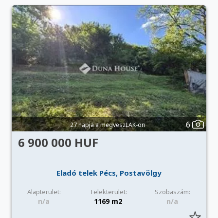
6
27 napja a megveszLAK-on
6 900 000 HUF
Eladó telek Pécs, Postavölgy
Alapterület:
Telekterület:
Szobaszám:
n/a
1169 m2
n/a