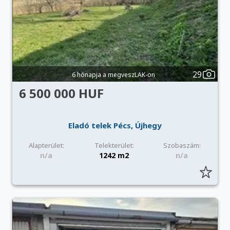
29
6 hónapja a megveszLAK-on
6 500 000 HUF
Eladó telek Pécs, Újhegy
Alapterület:
Telekterület:
Szobaszám:
n/a
1242 m2
n/a