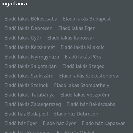
ingatlanra
Eladó lakás Békéscsaba
Eladó lakás Budapest
Eladó lakás Debrecen
Eladó lakás Eger
Eladó lakás Győr
Eladó lakás Kaposvár
Eladó lakás Kecskemét
Eladó lakás Miskolc
Eladó lakás Nyíregyháza
Eladó lakás Pécs
Eladó lakás Salgótarján
Eladó lakás Szeged
Eladó lakás Szekszárd
Eladó lakás Székesfehérvár
Eladó lakás Szolnok
Eladó lakás Szombathely
Eladó lakás Tatabánya
Eladó lakás Veszprém
Eladó lakás Zalaegerszeg
Eladó ház Békéscsaba
Eladó ház Budapest
Eladó ház Debrecen
Eladó ház Eger
Eladó ház Győr
Eladó ház Kaposvár
Eladó ház Kecskemét
Eladó ház Miskolc