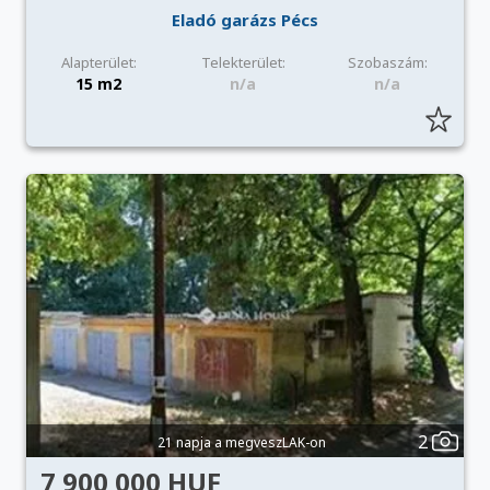
Eladó garázs Pécs
Alapterület:
Telekterület:
Szobaszám:
15 m2
n/a
n/a
2
21 napja a megveszLAK-on
7 900 000 HUF