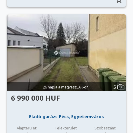
5
26 napja a megveszLAK-on
6 990 000 HUF
Eladó garázs Pécs, Egyetemváros
Alapterület:
Telekterület:
Szobaszám: