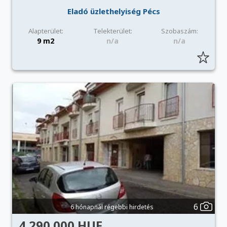
Eladó üzlethelyiség Pécs
Alapterület:
Telekterület:
Szobaszám:
9 m2
n/a
n/a
6
6 hónapnál régebbi hirdetés
4 290 000 HUF