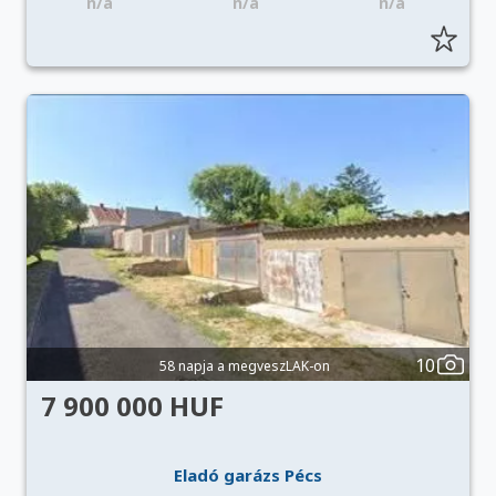
n/a
n/a
n/a
10
58 napja a megveszLAK-on
7 900 000 HUF
Eladó garázs Pécs