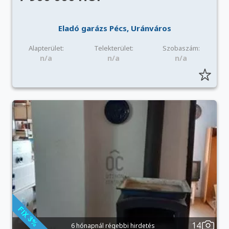
Eladó garázs Pécs, Uránváros
Alapterület:
Telekterület:
Szobaszám:
n/a
n/a
n/a
14
6 hónapnál régebbi hirdetés