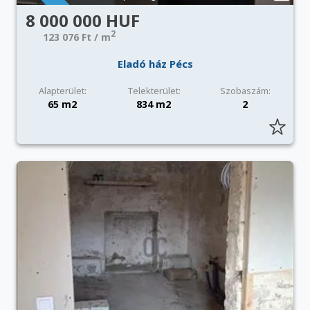
8 000 000 HUF
2
123 076 Ft / m
Eladó ház Pécs
Alapterület:
Telekterület:
Szobaszám:
65 m2
834 m2
2