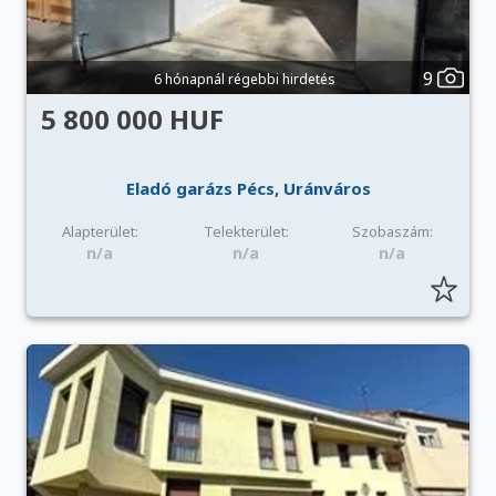
9
6 hónapnál régebbi hirdetés
5 800 000 HUF
Eladó garázs Pécs, Uránváros
Alapterület:
Telekterület:
Szobaszám:
n/a
n/a
n/a