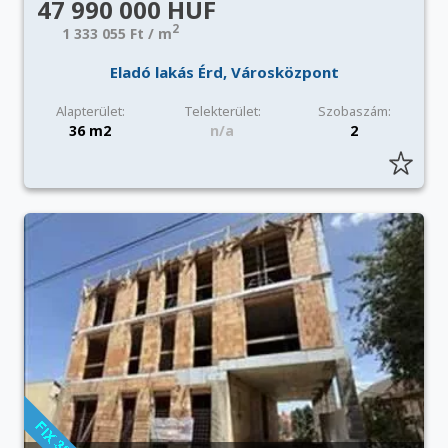
47 990 000 HUF
2
1 333 055 Ft / m
Eladó lakás Érd, Városközpont
Alapterület:
Telekterület:
Szobaszám:
36 m2
n/a
2