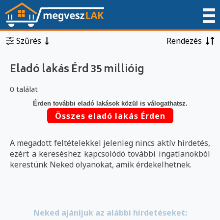
Szűrés
Rendezés
Eladó lakás Érd 35 millióig
0 találat
Érden további eladó lakások közül is válogathatsz.
Összes eladó lakás Érden
A megadott feltételekkel jelenleg nincs aktív hirdetés,
ezért a kereséshez kapcsolódó további ingatlanokból
kerestünk Neked olyanokat, amik érdekelhetnek.
Neked ajánljuk az alábbi hirdetéseket: