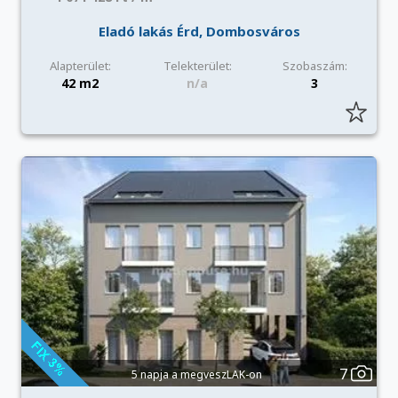
Eladó lakás Érd, Dombosváros
Alapterület:
Telekterület:
Szobaszám:
42 m2
n/a
3
7
5 napja a megveszLAK-on