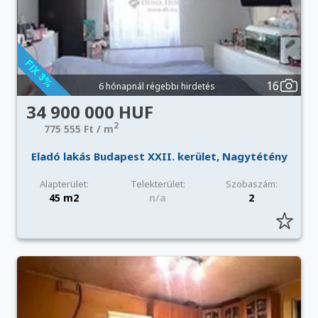
16
6 hónapnál régebbi hirdetés
34 900 000 HUF
2
775 555 Ft / m
Eladó lakás Budapest XXII. kerület, Nagytétény
Alapterület:
Telekterület:
Szobaszám:
45 m2
n/a
2