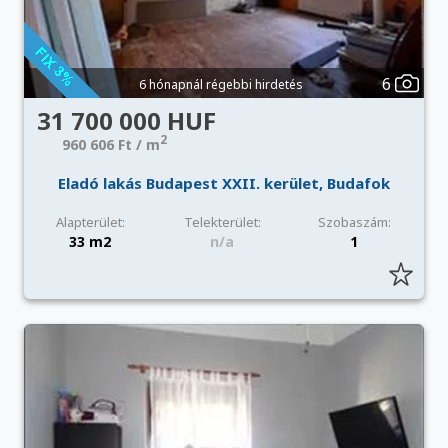
6
6 hónapnál régebbi hirdetés
31 700 000 HUF
2
960 606 Ft / m
Eladó lakás Budapest XXII. kerület, Budafok
Alapterület:
Telekterület:
Szobaszám:
33 m2
n/a
1