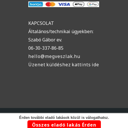
KAPCSOLAT
Általános/technikai ügyekben:
Szabó Gábor ev.
06-30-337-86-85
hello@megveszlak.hu
Üzenet küldéshez kattints ide
© megveszLAK.hu
Érden további eladó lakások közül is válogathatsz.
Az egyszerűen jó ingatlan hirdetési oldal
Összes eladó lakás Érden