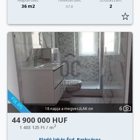
Alapterület:
Telekterület:
Szobaszám:
36 m2
n/a
2
6
18 napja a megveszLAK-on
44 900 000 HUF
2
1 403 125 Ft / m
Eladó lakás Érd, Parkváros