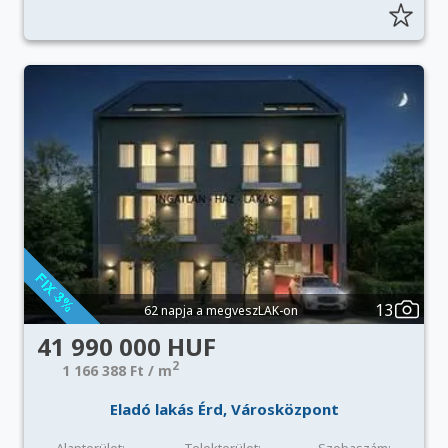
13
62 napja a megveszLAK-on
41 990 000 HUF
2
1 166 388 Ft / m
Eladó lakás Érd, Városközpont