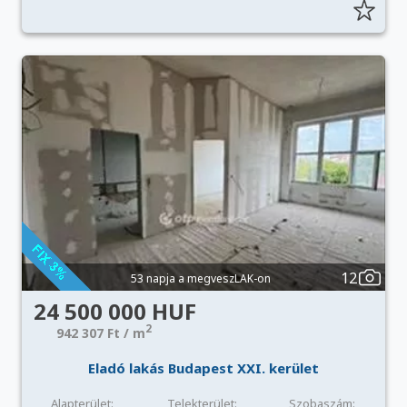
12
53 napja a megveszLAK-on
24 500 000 HUF
2
942 307 Ft / m
Eladó lakás Budapest XXI. kerület
Alapterület:
Telekterület:
Szobaszám: