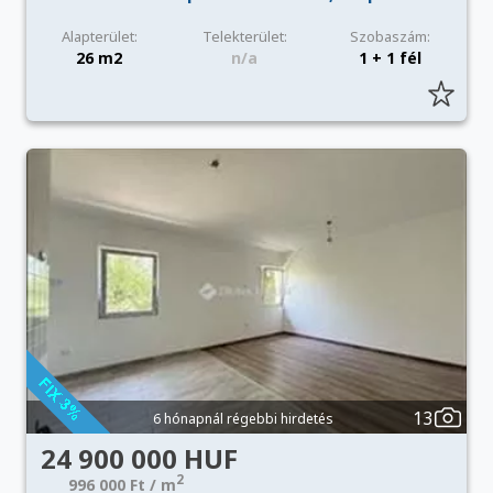
Alapterület:
Telekterület:
Szobaszám:
26 m2
n/a
1 + 1 fél
13
6 hónapnál régebbi hirdetés
24 900 000 HUF
2
996 000 Ft / m