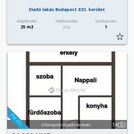
Eladó lakás Budapest XXI. kerület
Alapterület:
Telekterület:
Szobaszám:
25 m2
n/a
1
14
6 hónapnál régebbi hirdetés