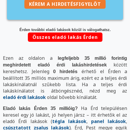
KÉREM A HIRDETÉSFIGYELŐT
Érden további eladó lakások közül is válogathatsz.
Összes eladó lakás Érden
Ezen az oldalon a
legfeljebb 35 millió forintig
között
meghirdetett eladó érdi lakáshirdetések
kereshetsz. Jelenleg
érhető el Érden a
0 hirdetés
beállított 35 milliós maximum árig, ezért ez a teljes érdi
lakáskínálatnál szűkebb lista. Ha a teljes érdi
lakáskínálatot is átböngésznéd, nézd meg az
eladó érdi lakások
oldal bővebb kínálatát.
Ha Érd településen
Eladó lakás Érden 35 millióig?
keresel egy jó lakást, jó helyen jársz – itt érhetők el az
eladó Érdi lakások (
tégla lakások
,
panel lakások
,
csúsztatott zsalus lakások
). Érd, Pest megye egyik