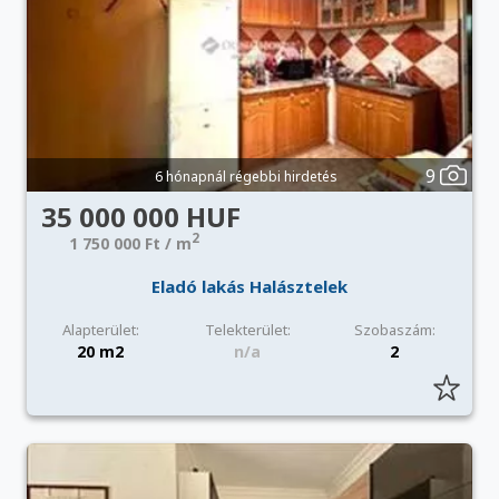
9
6 hónapnál régebbi hirdetés
35 000 000 HUF
2
1 750 000 Ft / m
Eladó lakás Halásztelek
Alapterület:
Telekterület:
Szobaszám:
20 m2
n/a
2