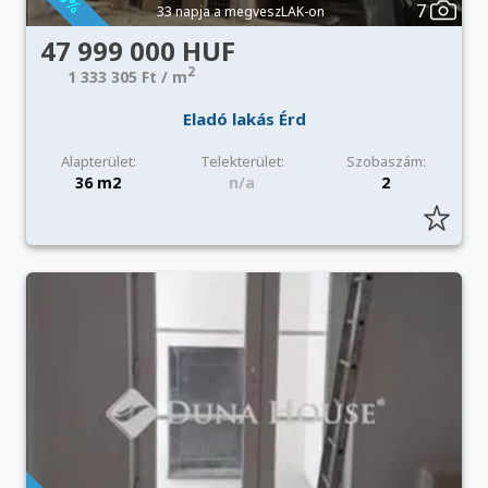
7
33 napja a megveszLAK-on
47 999 000 HUF
2
1 333 305 Ft / m
Eladó lakás Érd
Alapterület:
Telekterület:
Szobaszám:
36 m2
n/a
2