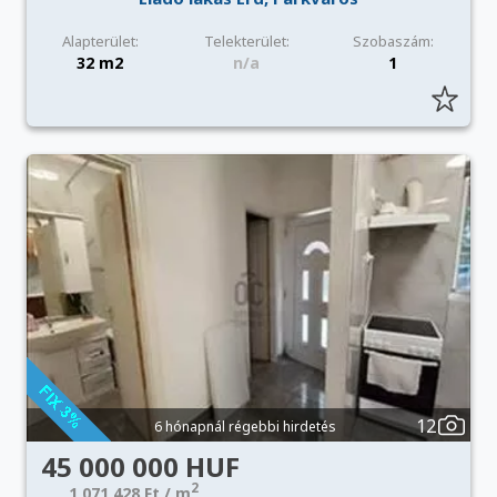
Alapterület:
Telekterület:
Szobaszám:
32 m2
n/a
1
12
6 hónapnál régebbi hirdetés
45 000 000 HUF
2
1 071 428 Ft / m