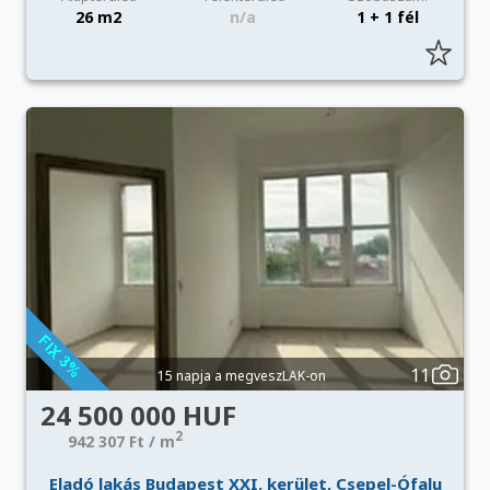
26 m2
n/a
1 + 1 fél
11
15 napja a megveszLAK-on
24 500 000 HUF
2
942 307 Ft / m
Eladó lakás Budapest XXI. kerület, Csepel-Ófalu