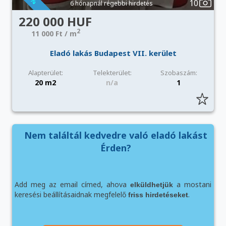
10
6 hónapnál régebbi hirdetés
220 000 HUF
2
11 000 Ft / m
Eladó lakás Budapest VII. kerület
Alapterület:
Telekterület:
Szobaszám:
20 m2
n/a
1
Nem találtál kedvedre való eladó lakást
Érden?
Add meg az email címed, ahova
a mostani
elküldhetjük
keresési beállításaidnak megfelelő
.
friss hirdetéseket