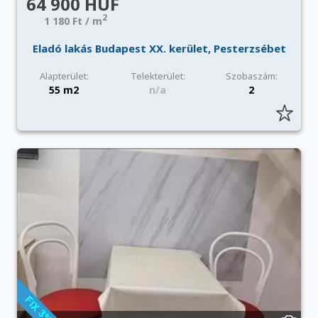
64 900 HUF
2
1 180 Ft / m
Eladó lakás Budapest XX. kerület, Pesterzsébet
Alapterület:
Telekterület:
Szobaszám:
55 m2
n/a
2