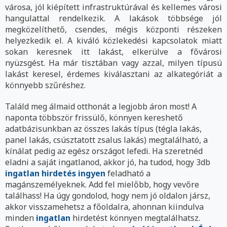
városa, jól kiépített infrastruktúrával és kellemes városi
hangulattal rendelkezik. A lakások többsége jól
megközelíthető, csendes, mégis központi részeken
helyezkedik el. A kiváló közlekedési kapcsolatok miatt
sokan keresnek itt lakást, elkerülve a fővárosi
nyüzsgést. Ha már tisztában vagy azzal, milyen típusú
lakást keresel, érdemes kiválasztani az alkategóriát a
könnyebb szűréshez.
Találd meg álmaid otthonát a legjobb áron most! A
naponta többször frissülő, könnyen kereshető
adatbázisunkban az összes lakás típus (tégla lakás,
panel lakás, csúsztatott zsalus lakás) megtalálható, a
kínálat pedig az egész országot lefedi. Ha szeretnéd
eladni a saját ingatlanod, akkor jó, ha tudod, hogy 3db
ingatlan hirdetés ingyen
feladható a
magánszemélyeknek. Add fel mielőbb, hogy vevőre
találhass! Ha úgy gondolod, hogy nem jó oldalon jársz,
akkor visszamehetsz a főoldalra, ahonnan kiindulva
minden
ingatlan
hirdetést könnyen megtalálhatsz.