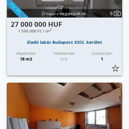
6
27 napja a megveszLAK-on
27 000 000 HUF
2
1 500 000 Ft / m
Eladó lakás Budapest XXII. kerület
Alapterület:
Telekterület:
Szobaszám:
18 m2
n/a
1