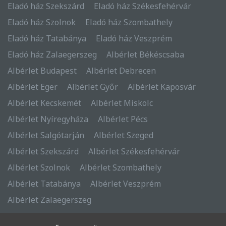
Eladó ház Szekszárd
Eladó ház Székesfehérvár
Eladó ház Szolnok
Eladó ház Szombathely
Eladó ház Tatabánya
Eladó ház Veszprém
Eladó ház Zalaegerszeg
Albérlet Békéscsaba
Albérlet Budapest
Albérlet Debrecen
Albérlet Eger
Albérlet Győr
Albérlet Kaposvár
Albérlet Kecskemét
Albérlet Miskolc
Albérlet Nyíregyháza
Albérlet Pécs
Albérlet Salgótarján
Albérlet Szeged
Albérlet Szekszárd
Albérlet Székesfehérvár
Albérlet Szolnok
Albérlet Szombathely
Albérlet Tatabánya
Albérlet Veszprém
Albérlet Zalaegerszeg