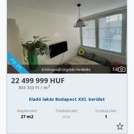
14
6 hónapnál régebbi hirdetés
22 499 999 HUF
2
833 333 Ft / m
Eladó lakás Budapest XXI. kerület
Alapterület:
Telekterület:
Szobaszám:
27 m2
n/a
1