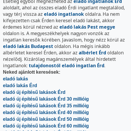
Esetleg egyből megnézheted az
eladó ingatlanok Érd
aloldalt, ahol az összes eladó Érdi ingatlant megtalálod,
vagy térj vissza az
eladó ingatlanok
oldalra. Ha nem
kifejezetten csak Érden keresel eladó lakást, akkor
érdemes körül nézned az
eladó lakás Pest megye
oldalon is. A megyeszékhelyek nagyon vonzók az
ingatlan keresők körében. Javaslom, hogy nézz körül az
eladó lakás Budapest
oldalon. Ha mégis inkább
albérletet keresel Érden, akkor az
albérlet Érd
oldalon
nézelődj. Kizárólag magánszemélyek által hirdetett
ingatlanok:
tulajdonostól eladó ingatlan Érd
.
Neked ajánlott keresések:
eladó lakás
eladó lakás Érd
eladó új építésű lakások Érd
eladó új építésű lakások Érd 30 millióig
eladó új építésű lakások Érd 35 millióig
eladó új építésű lakások Érd 40 millióig
eladó új építésű lakások Érd 50 millióig
eladó új építésű lakások Érd 60 millióig