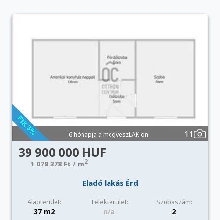
11
6 hónapja a megveszLAK-on
39 900 000 HUF
2
1 078 378 Ft / m
Eladó lakás Érd
Alapterület:
Telekterület:
Szobaszám:
37 m2
n/a
2