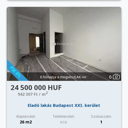
6
6 hónapja a megveszLAK-on
24 500 000 HUF
2
942 307 Ft / m
Eladó lakás Budapest XXI. kerület
Alapterület:
Telekterület:
Szobaszám:
26 m2
n/a
1