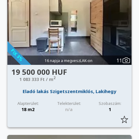
11
16 napja a megveszLAK-on
19 500 000 HUF
2
1 083 333 Ft / m
Eladó lakás Szigetszentmiklós, Lakihegy
Alapterület:
Telekterület:
Szobaszám:
18 m2
n/a
1