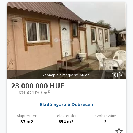
10
6 hónapja a megveszLAK-on
23 000 000 HUF
2
621 621 Ft / m
Eladó nyaraló Debrecen
Alapterület:
Telekterület:
Szobaszám:
37 m2
854 m2
2