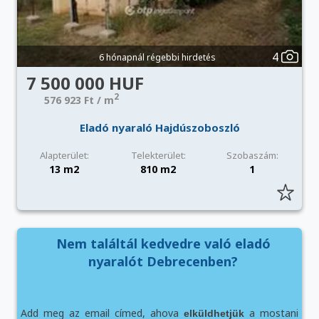
4
6 hónapnál régebbi hirdetés
7 500 000 HUF
2
576 923 Ft / m
Eladó nyaraló Hajdúszoboszló
Alapterület:
Telekterület:
Szobaszám:
13 m2
810 m2
1
Nem találtál kedvedre való eladó
nyaralót Debrecenben?
Add meg az email címed, ahova
a mostani
elküldhetjük