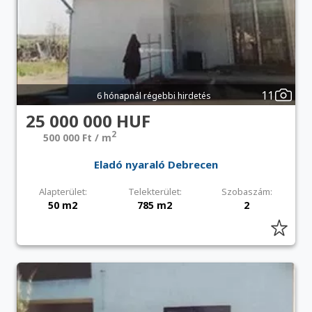
11
6 hónapnál régebbi hirdetés
25 000 000 HUF
2
500 000 Ft / m
Eladó nyaraló Debrecen
Alapterület:
Telekterület:
Szobaszám:
50 m2
785 m2
2