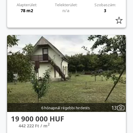
Alapterület:
Telekterület:
Szobaszám:
78 m2
n/a
3
13
6 hónapnál régebbi hirdetés
19 900 000 HUF
2
442 222 Ft / m