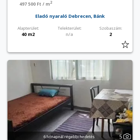
2
497 500 Ft / m
Eladó nyaraló Debrecen, Bánk
Alapterület:
Telekterület:
Szobaszám:
40 m2
n/a
2
5
6 hónapnál régebbi hirdetés