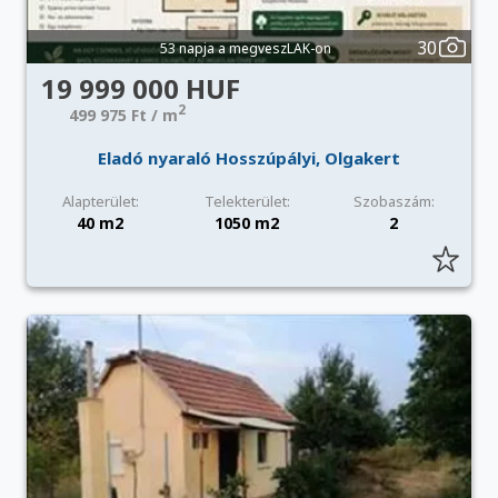
30
53 napja a megveszLAK-on
19 999 000 HUF
2
499 975 Ft / m
Eladó nyaraló Hosszúpályi, Olgakert
Alapterület:
Telekterület:
Szobaszám:
40 m2
1050 m2
2