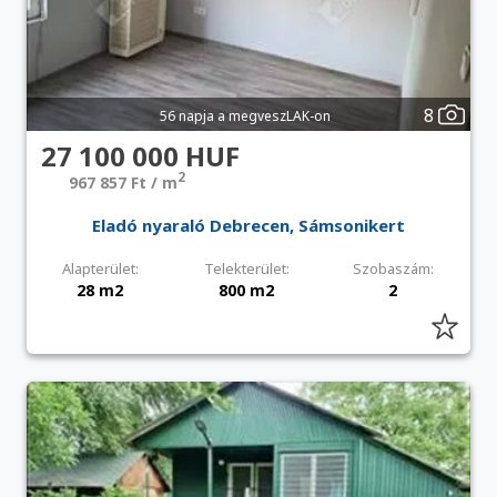
8
56 napja a megveszLAK-on
27 100 000 HUF
2
967 857 Ft / m
Eladó nyaraló Debrecen, Sámsonikert
Alapterület:
Telekterület:
Szobaszám:
28 m2
800 m2
2