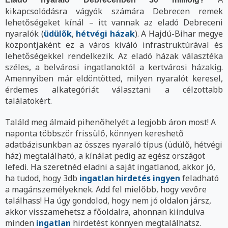
kikapcsolódásra vágyók számára Debrecen remek
lehetőségeket kínál – itt vannak az eladó Debreceni
nyaralók (
üdülők
,
hétvégi házak
). A Hajdú-Bihar megye
központjaként ez a város kiváló infrastruktúrával és
lehetőségekkel rendelkezik. Az eladó házak választéka
széles, a belvárosi ingatlanoktól a kertvárosi házakig.
Amennyiben már eldöntötted, milyen nyaralót keresel,
érdemes alkategóriát választani a célzottabb
találatokért.
Találd meg álmaid pihenőhelyét a legjobb áron most! A
naponta többször frissülő, könnyen kereshető
adatbázisunkban az összes nyaraló típus (üdülő, hétvégi
ház) megtalálható, a kínálat pedig az egész országot
lefedi. Ha szeretnéd eladni a saját ingatlanod, akkor jó,
ha tudod, hogy 3db
ingatlan hirdetés ingyen
feladható
a magánszemélyeknek. Add fel mielőbb, hogy vevőre
találhass! Ha úgy gondolod, hogy nem jó oldalon jársz,
akkor visszamehetsz a főoldalra, ahonnan kiindulva
minden
ingatlan
hirdetést könnyen megtalálhatsz.