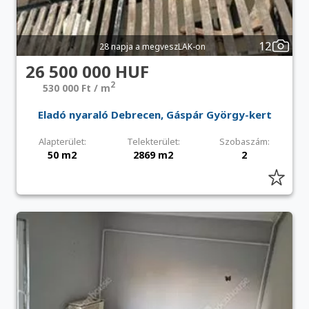
12
28 napja a megveszLAK-on
26 500 000 HUF
2
530 000 Ft / m
Eladó nyaraló Debrecen, Gáspár György-kert
Alapterület:
Telekterület:
Szobaszám:
50 m2
2869 m2
2