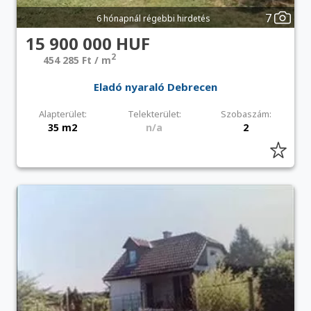
7
6 hónapnál régebbi hirdetés
15 900 000 HUF
2
454 285 Ft / m
Eladó nyaraló Debrecen
Alapterület:
Telekterület:
Szobaszám:
35 m2
n/a
2