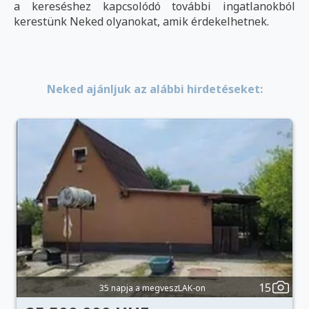
a kereséshez kapcsolódó további ingatlanokból
kerestünk Neked olyanokat, amik érdekelhetnek.
Neked ajánljuk az alábbi hirdetéseket:
15
35 napja a megveszLAK-on