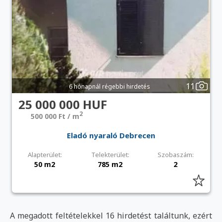
11
6 hónapnál régebbi hirdetés
25 000 000 HUF
2
500 000 Ft / m
Eladó nyaraló Debrecen
Alapterület:
Telekterület:
Szobaszám:
50 m2
785 m2
2
A megadott feltételekkel 16 hirdetést találtunk, ezért