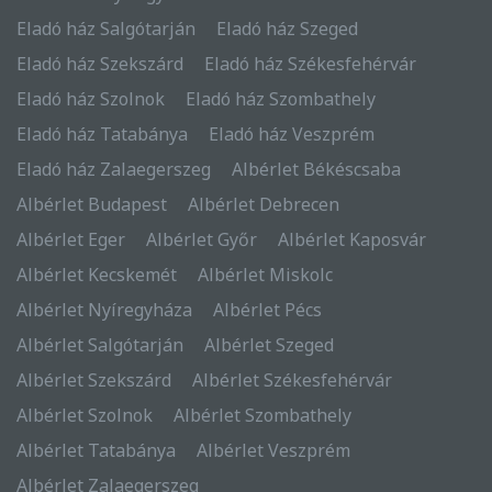
Eladó ház Salgótarján
Eladó ház Szeged
Eladó ház Szekszárd
Eladó ház Székesfehérvár
Eladó ház Szolnok
Eladó ház Szombathely
Eladó ház Tatabánya
Eladó ház Veszprém
Eladó ház Zalaegerszeg
Albérlet Békéscsaba
Albérlet Budapest
Albérlet Debrecen
Albérlet Eger
Albérlet Győr
Albérlet Kaposvár
Albérlet Kecskemét
Albérlet Miskolc
Albérlet Nyíregyháza
Albérlet Pécs
Albérlet Salgótarján
Albérlet Szeged
Albérlet Szekszárd
Albérlet Székesfehérvár
Albérlet Szolnok
Albérlet Szombathely
Albérlet Tatabánya
Albérlet Veszprém
Albérlet Zalaegerszeg