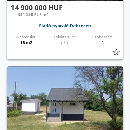
14 900 000 HUF
2
931 250 Ft / m
Eladó nyaraló Debrecen
Alapterület:
Telekterület:
Szobaszám:
16 m2
n/a
1