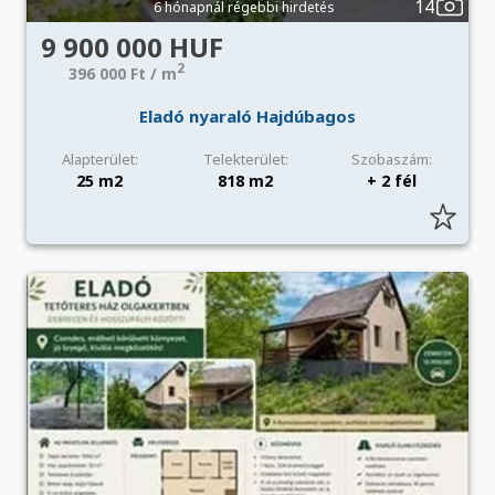
14
6 hónapnál régebbi hirdetés
9 900 000 HUF
2
396 000 Ft / m
Eladó nyaraló Hajdúbagos
Alapterület:
Telekterület:
Szobaszám:
25 m2
818 m2
+ 2 fél