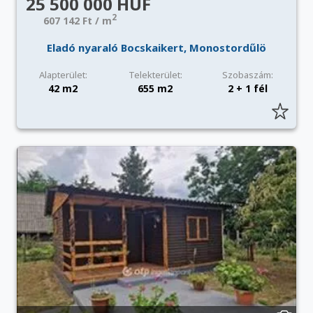
25 500 000 HUF
2
607 142 Ft / m
Eladó nyaraló Bocskaikert, Monostordűlö
Alapterület:
Telekterület:
Szobaszám:
42 m2
655 m2
2 + 1 fél