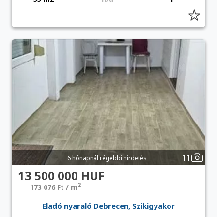
11
6 hónapnál régebbi hirdetés
13 500 000 HUF
2
173 076 Ft / m
Eladó nyaraló Debrecen, Szikigyakor