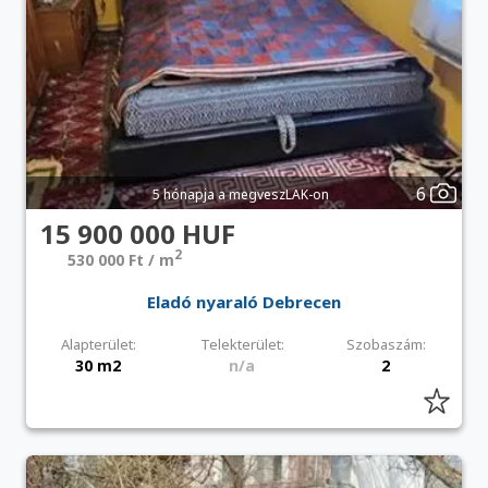
6
5 hónapja a megveszLAK-on
15 900 000 HUF
2
530 000 Ft / m
Eladó nyaraló Debrecen
Alapterület:
Telekterület:
Szobaszám:
30 m2
n/a
2