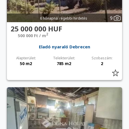
9
6 hónapnál régebbi hirdetés
25 000 000 HUF
2
500 000 Ft / m
Eladó nyaraló Debrecen
Alapterület:
Telekterület:
Szobaszám:
50 m2
785 m2
2