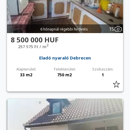
15
6 hónapnál régebbi hirdetés
8 500 000 HUF
2
257 575 Ft / m
Eladó nyaraló Debrecen
Alapterület:
Telekterület:
Szobaszám:
33 m2
750 m2
1