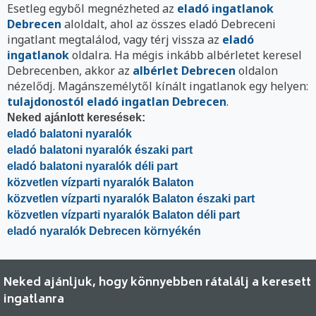
Esetleg egyből megnézheted az
eladó ingatlanok
Debrecen
aloldalt, ahol az összes eladó Debreceni
ingatlant megtalálod, vagy térj vissza az
eladó
ingatlanok
oldalra. Ha mégis inkább albérletet keresel
Debrecenben, akkor az
albérlet Debrecen
oldalon
nézelődj. Magánszemélytől kínált ingatlanok egy helyen:
tulajdonostól eladó ingatlan Debrecen
.
Neked ajánlott keresések:
eladó balatoni nyaralók
eladó balatoni nyaralók északi part
eladó balatoni nyaralók déli part
közvetlen vízparti nyaralók Balaton
közvetlen vízparti nyaralók Balaton északi part
közvetlen vízparti nyaralók Balaton déli part
eladó nyaralók Debrecen környékén
Neked ajánljuk, hogy könnyebben rátalálj a keresett
ingatlanra