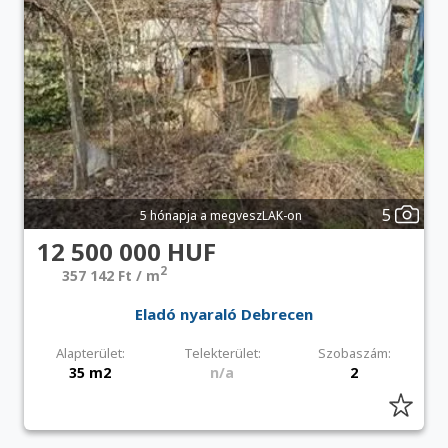
5
5 hónapja a megveszLAK-on
12 500 000 HUF
2
357 142 Ft / m
Eladó nyaraló Debrecen
Alapterület:
Telekterület:
Szobaszám:
35 m2
n/a
2