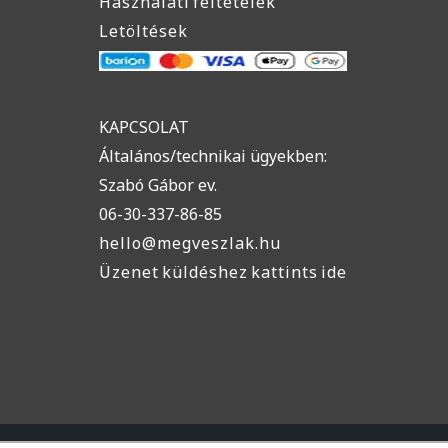
Használati feltételek
Letöltések
KAPCSOLAT
Általános/technikai ügyekben:
Szabó Gábor ev.
06-30-337-86-85
hello@megveszlak.hu
Üzenet küldéshez kattints ide