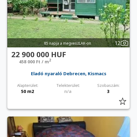
12
85 napja a megveszLAK-on
22 900 000 HUF
2
458 000 Ft / m
Eladó nyaraló Debrecen, Kismacs
Alapterület:
Telekterület:
Szobaszám:
50 m2
n/a
3