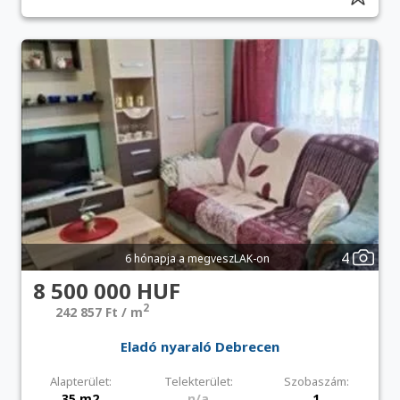
4
6 hónapja a megveszLAK-on
8 500 000 HUF
2
242 857 Ft / m
Eladó nyaraló Debrecen
Alapterület:
Telekterület:
Szobaszám:
35 m2
n/a
1