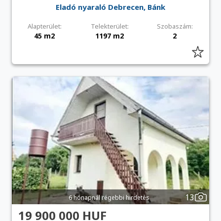
Eladó nyaraló Debrecen, Bánk
Alapterület:
Telekterület:
Szobaszám:
45 m2
1197 m2
2
13
6 hónapnál régebbi hirdetés
19 900 000 HUF