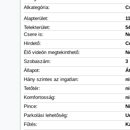
Alkategória:
C
Alapterület:
1
Telekterület:
5
Csere is:
N
Hirdető:
C
Élő videón megtekinthető:
N
Szobaszám:
3
Állapot:
Á
Hány szintes az ingatlan:
n
Tetőtér:
n
Komfortosság:
n
Pince:
N
Parkolási lehetőség:
U
Fűtés:
K