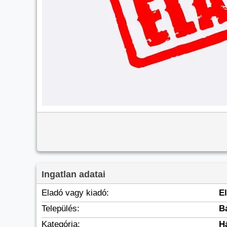
Ingatlan adatai
Eladó vagy kiadó:
E
Település:
B
Kategória:
H