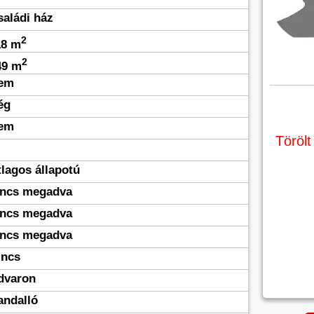
saládi ház
2
18 m
2
49 m
em
ég
em
Törölt
tlagos állapotú
incs megadva
incs megadva
incs megadva
incs
dvaron
andalló