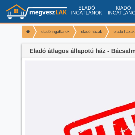
ELADÓ
KIADÓ
INGATLANOK
INGATLAN
eladó ingatlanok
eladó házak
eladó háza
Eladó átlagos állapotú ház - Bácsal