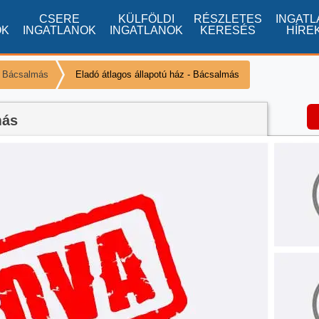
CSERE
KÜLFÖLDI
RÉSZLETES
INGATL
OK
INGATLANOK
INGATLANOK
KERESÉS
HÍRE
k Bácsalmás
Eladó átlagos állapotú ház - Bácsalmás
más