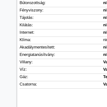
Bútorozottság:
n
Fényviszony:
n
Tájolás:
n
Kilátás:
n
Internet:
n
Klíma:
n
Akadálymentesített:
n
Energiatanúsítvány:
n
Villany:
V
Víz:
V
Gáz:
Te
Csatorna:
V