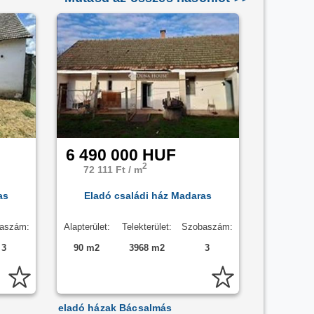
6 490 000 HUF
2
72 111 Ft / m
as
Eladó családi ház Madaras
aszám:
Alapterület:
Telekterület:
Szobaszám:
3
90 m2
3968 m2
3
eladó házak Bácsalmás