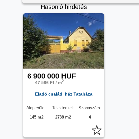
Hasonló hirdetés
6 900 000 HUF
2
47 586 Ft / m
Eladó családi ház Tataháza
Alapterület:
Telekterület:
Szobaszám:
145 m2
2738 m2
4