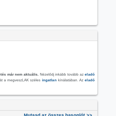
etés már nem aktuális.
Nézelődj inkább tovább az
eladó
nát a megveszLAK széles
ingatlan
kínálatában. Az
eladó
Mutasd az összes hasonlót >>