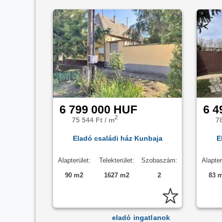
6 799 000 HUF
6 4
2
75 544 Ft / m
7
Eladó családi ház Kunbaja
E
Alapterület:
Telekterület:
Szobaszám:
Alapter
90 m2
1627 m2
2
83 
eladó ingatlanok