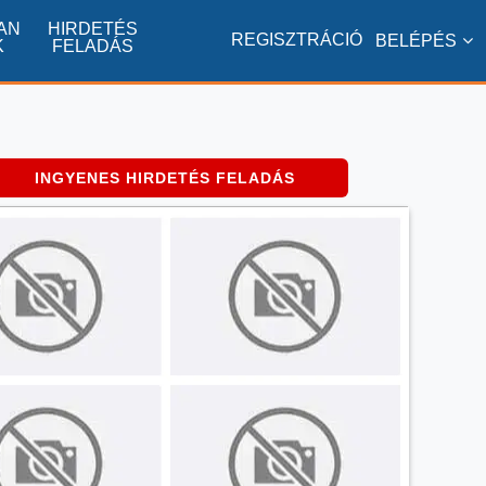
AN
HIRDETÉS
REGISZTRÁCIÓ
BELÉPÉS
K
FELADÁS
INGYENES HIRDETÉS FELADÁS