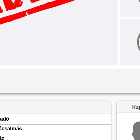
Kap
ladó
ácsalmás
áz