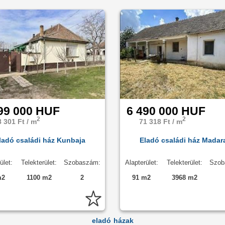
99 000 HUF
6 490 000 HUF
2
2
8 301 Ft / m
71 318 Ft / m
ladó családi ház Kunbaja
Eladó családi ház Madar
ület:
Telekterület:
Szobaszám:
Alapterület:
Telekterület:
Szob
m2
1100 m2
2
91 m2
3968 m2
eladó házak