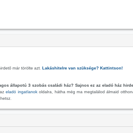
irdető már törölte azt.
Lakáshitelre van szüksége? Kattintson!
agos állapotú 3 szobás családi ház?
Sajnos ez az eladó ház hird
 az
eladó ingatlanok
oldalra, hátha még ma megtalálod álmaid ottho
hetsz.