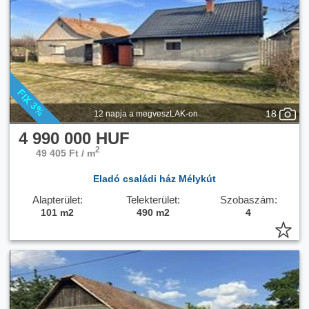
Csatorna:
Van
18
12 napja a megveszLAK-on
4 990 000 HUF
2
49 405 Ft / m
Eladó családi ház Mélykút
Alapterület:
Telekterület:
Szobaszám:
101 m2
490 m2
4