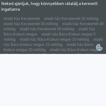
Neked ajánljuk, hogy könnyebben rátalálj a keresett
ingatlanra
eladó ház Kecskemét
eladó ház Kecskemét 20 millióig
eladó ház Kecskemét 30 millióig
eladó ház Kecskemét 40
millióig
eladó ház Kecskemét 50 millióig
eladó ház
Bács-Kiskun megye
eladó ház Bács-Kiskun megye 5
millióig
eladó ház Bács-Kiskun megye 10 millióig
eladó
ház Bács-Kiskun megye 15 millióig
eladó ház Bács-
Kiskun megye 20 millióig
eladó ház Bács-Kiskun megye
25 millióig
eladó ház Bács-Kiskun megye 30 millióig
eladó ház Bács-Kiskun megye 40 millióig
FŐBB MENÜPONTOK
Ingyen hirdetés feladás
Eladó ingatlanok
Kiadó ingatlanok
Csere ingatlanok
Külföldi ingatlanok