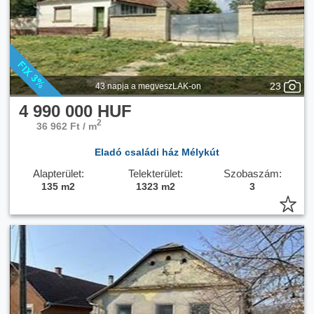
23
43 napja a megveszLAK-on
4 990 000 HUF
2
36 962 Ft / m
Eladó családi ház Mélykút
Alapterület:
Telekterület:
Szobaszám:
135 m2
1323 m2
3