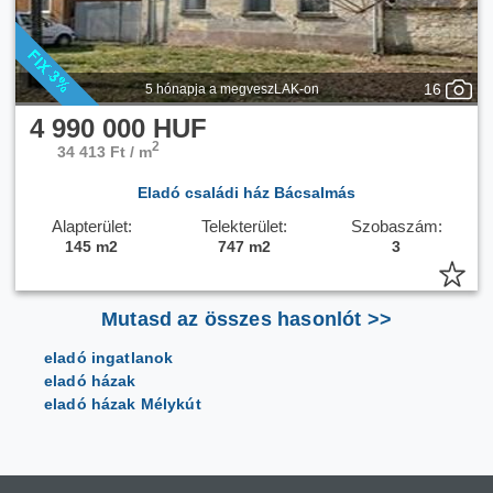
16
5 hónapja a megveszLAK-on
4 990 000 HUF
2
34 413 Ft / m
Eladó családi ház Bácsalmás
Alapterület:
Telekterület:
Szobaszám:
145 m2
747 m2
3
Mutasd az összes hasonlót >>
eladó ingatlanok
eladó házak
eladó házak Mélykút