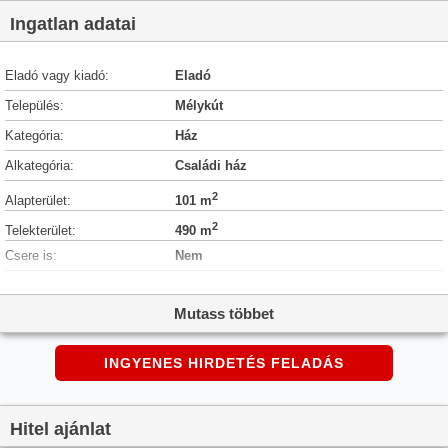
Ingatlan adatai
Eladó vagy kiadó:
Eladó
Település:
Mélykút
Kategória:
Ház
Alkategória:
Családi ház
2
Alapterület:
101 m
2
Telekterület:
490 m
Csere is:
Nem
Hirdető:
Cég
Mutass többet
Élő videón megtekinthető:
Nem
Szobaszám:
4
INGYENES HIRDETÉS FELADÁS
Állapot:
Átlagos állapotú
Hány szintes az ingatlan:
nincs megadva
Hitel ajánlat
Tetőtér:
nincs megadva