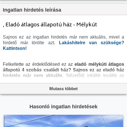
Komfortosság:
nincs megadva
Ingatlan hirdetés leírása
Pince:
Nincs
Parkolási lehetőség:
Beállóban
, Eladó átlagos állapotú ház - Mélykút
Fűtés:
Kandalló
Sajnos ez az ingatlan hirdetés már nem aktuális, mivel a
Bútorozottság:
nincs megadva
hirdető már törölte azt.
Lakáshitelre van szüksége?
Fényviszony:
nincs megadva
Kattintson!
Tájolás:
DNY
Felkeltette az érdeklődésed ez az
eladó mélykúti átlagos
Kilátás:
nincs megadva
állapotú 4 szobás családi ház?
Sajnos ez az eladó ház
Internet:
nincs megadva
hirdetés már nem aktuális.
Nézelődj inkább tovább az
eladó ház Mélykút
oldal hirdetései között, vagy térj vissza
Klíma:
Van
az
eladó ingatlanok
oldalra, hátha még ma megtalálod
Mutass többet
Akadálymentesített:
nincs megadva
álmaid otthonát a megveszLAK széles
ingatlan
kínálatában. Az
eladó házak
menüpontban további
Energiatanúsítvány:
nincs megadva
hirdetések között is böngészhetsz.
Hasonló ingatlan hirdetések
Villany:
Van
Víz:
Van
Gáz:
Van