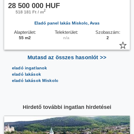
28 500 000 HUF
2
518 181 Ft / m
Eladó panel lakás Miskolc, Avas
Alapterület:
Telekterület:
Szobaszám:
55 m2
n/a
2
Mutasd az összes hasonlót >>
eladó ingatlanok
eladó lakások
eladó lakások Miskolc
Hirdető további ingatlan hirdetései