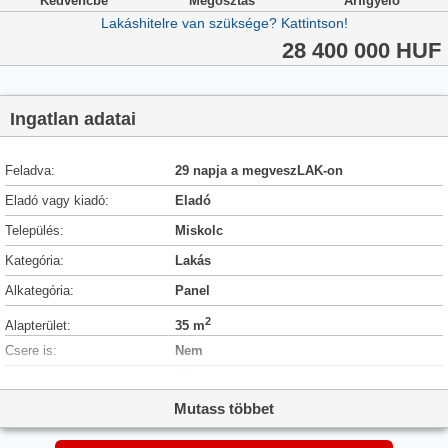
Kedvencbe
Megosztás
Árfigyelő
Lakáshitelre van szüksége? Kattintson!
28 400 000 HUF
Ingatlan adatai
Feladva:
29 napja a megveszLAK-on
Eladó vagy kiadó:
Eladó
Település:
Miskolc
Kategória:
Lakás
Alkategória:
Panel
2
Alapterület:
35 m
Csere is:
Nem
Hirdető:
Cég
Mutass többet
Élő videón megtekinthető:
Nem
Szobaszám:
1 + 1 fél