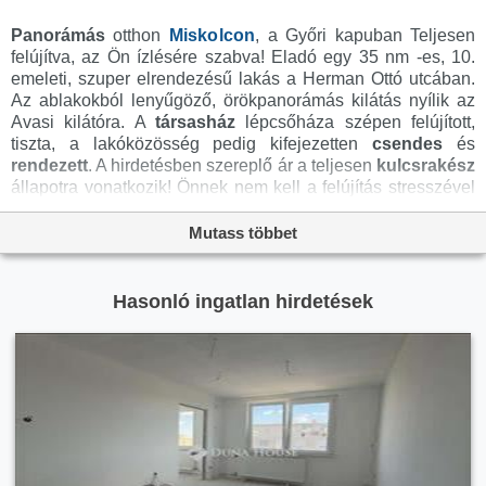
Panorámás
otthon
Miskolcon
, a Győri kapuban Teljesen
felújítva, az Ön ízlésére szabva! Eladó egy 35 nm -es, 10.
emeleti, szuper elrendezésű lakás a Herman Ottó utcában.
Az ablakokból lenyűgöző, örökpanorámás kilátás nyílik az
Avasi kilátóra. A
társasház
lépcsőháza szépen felújított,
tiszta, a lakóközösség pedig kifejezetten
csendes
és
rendezett
. A hirdetésben szereplő ár a teljesen
kulcsrakész
állapotra vonatkozik! Önnek nem kell a felújítás stresszével
bajlódnia, a tulajdonos egyben a generálkivitelező is, aki
szerződésben vállalja, hogy az első vételárrész (10%)
Mutass többet
megfizetését követően 1 hónapon belül
kulcsrakészen
birtokba vehető az ingatlan. Mit tartalmaz a vételár? -
Gépesített konyhabútort modern dizájnnal. - Komplett
Hasonló ingatlan hirdetések
fürdőszobát szaniterekkel (mosdó, csaptelepek,
kád
, wc). -
Teljes burkolást és minőségi beltéri ajtókat. - Friss festést az
Ön által választott színekben. - Modern világítást (rejtett
világítás és lámpatestek). - KlímátMi készült el eddig? (A
neheze már megvan!)- Vadonatúj elektromos hálózat
teljesítménybővítéssel (amperbővítés). - Komplett
vízvezeték-
csere
a falakban. - Korszerű, új nyílászárók a
tökéletes hőszigetelésért. - Új aljzatbeton, így a padló