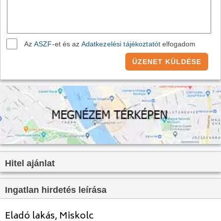
Víz:
Van
Gáz:
nincs megadva
Csatorna:
Van
Az
ASZF
-et és az
Adatkezelési tájékoztatót
elfogadom
ÜZENET KÜLDÉSE
Hitel ajánlat
Ingatlan hirdetés leírása
Eladó lakás, Miskolc