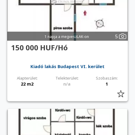
5
1 napja a megveszLAK-on
150 000 HUF/Hó
Kiadó lakás Budapest VI. kerület
Alapterület:
Telekterület:
Szobaszám:
22 m2
n/a
1