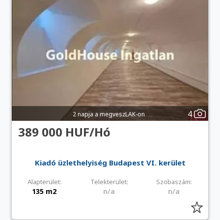
4
2 napja a megveszLAK-on
389 000 HUF/Hó
Kiadó üzlethelyiség Budapest VI. kerület
Alapterület:
Telekterület:
Szobaszám:
135 m2
n/a
n/a