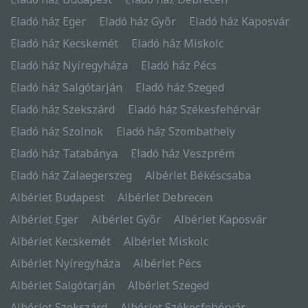
Eladó ház Eger
Eladó ház Győr
Eladó ház Kaposvár
Eladó ház Kecskemét
Eladó ház Miskolc
Eladó ház Nyíregyháza
Eladó ház Pécs
Eladó ház Salgótarján
Eladó ház Szeged
Eladó ház Szekszárd
Eladó ház Székesfehérvár
Eladó ház Szolnok
Eladó ház Szombathely
Eladó ház Tatabánya
Eladó ház Veszprém
Eladó ház Zalaegerszeg
Albérlet Békéscsaba
Albérlet Budapest
Albérlet Debrecen
Albérlet Eger
Albérlet Győr
Albérlet Kaposvár
Albérlet Kecskemét
Albérlet Miskolc
Albérlet Nyíregyháza
Albérlet Pécs
Albérlet Salgótarján
Albérlet Szeged
Albérlet Szekszárd
Albérlet Székesfehérvár