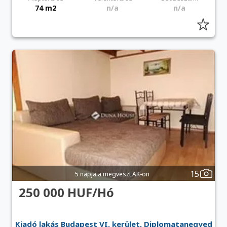
74 m2
n/a
n/a
15
5 napja a megveszLAK-on
250 000 HUF/Hó
Kiadó lakás Budapest VI. kerület, Diplomatanegyed