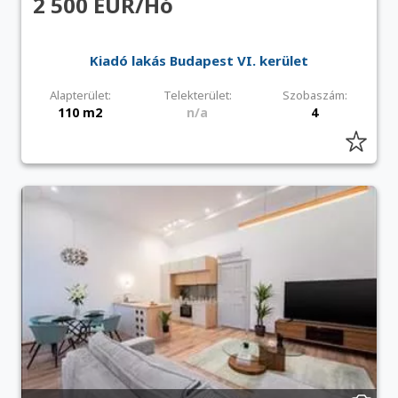
2 500 EUR/Hó
Kiadó lakás Budapest VI. kerület
Alapterület:
Telekterület:
Szobaszám:
110 m2
n/a
4