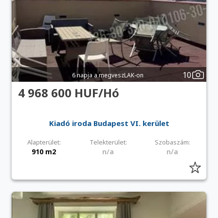
10
6 napja a megveszLAK-on
4 968 600 HUF/Hó
Kiadó iroda Budapest VI. kerület
Alapterület:
Telekterület:
Szobaszám:
910 m2
n/a
n/a