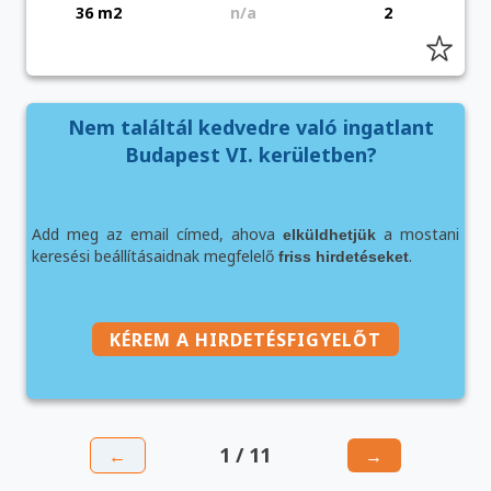
36 m2
n/a
2
Nem találtál kedvedre való ingatlant
Budapest VI. kerületben?
Add meg az email címed, ahova
a mostani
elküldhetjük
keresési beállításaidnak megfelelő
.
friss hirdetéseket
KÉREM A HIRDETÉSFIGYELŐT
1 / 11
←
→