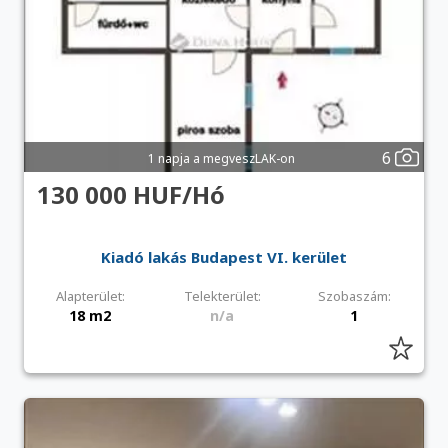
6
1 napja a megveszLAK-on
130 000 HUF/Hó
Kiadó lakás Budapest VI. kerület
Alapterület:
Telekterület:
Szobaszám:
18 m2
n/a
1