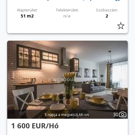
Alapterület:
Telekterület:
Szobaszám:
51 m2
n/a
2
30
5 napja a megveszLAK-on
1 600 EUR/Hó