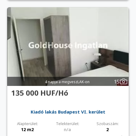
15
4 napja a megveszLAK-on
135 000 HUF/Hó
Kiadó lakás Budapest VI. kerület
Alapterület:
Telekterület:
Szobaszám:
12 m2
n/a
2