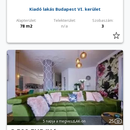
Kiadó lakás Budapest VI. kerület
Alapterület:
Telekterület:
Szobaszám:
78 m2
n/a
3
25
5 napja a megveszLAK-on