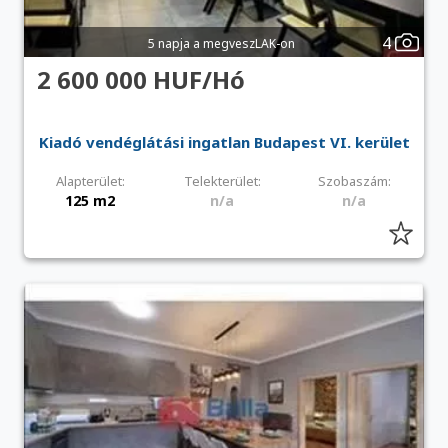
4
5 napja a megveszLAK-on
2 600 000 HUF/Hó
Kiadó vendéglátási ingatlan Budapest VI. kerület
Alapterület:
Telekterület:
Szobaszám:
125 m2
n/a
n/a