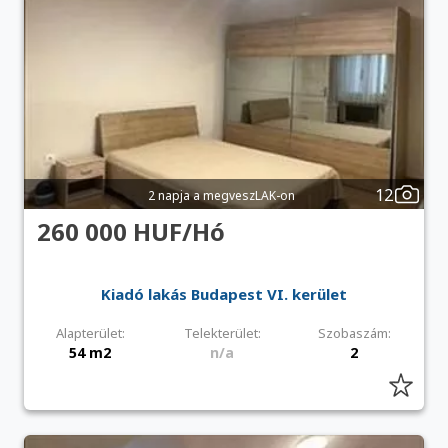
12
2 napja a megveszLAK-on
260 000 HUF/Hó
Kiadó lakás Budapest VI. kerület
Alapterület:
Telekterület:
Szobaszám:
54 m2
n/a
2