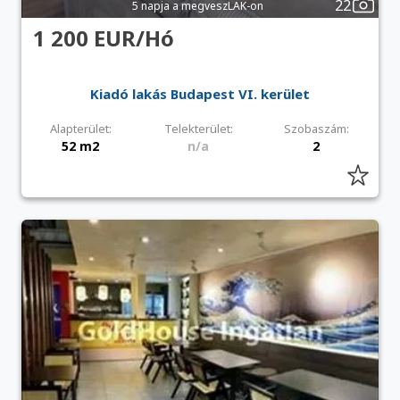
22
5 napja a megveszLAK-on
1 200 EUR/Hó
Kiadó lakás Budapest VI. kerület
Alapterület:
Telekterület:
Szobaszám:
52 m2
n/a
2