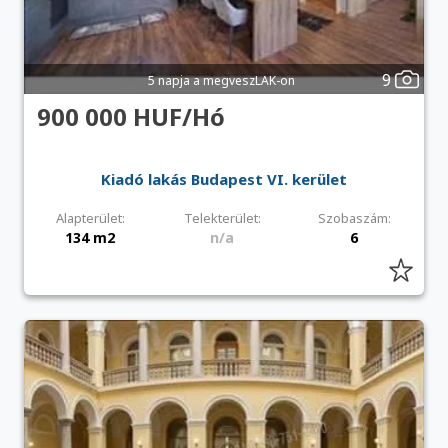
9
5 napja a megveszLAK-on
900 000 HUF/Hó
Kiadó lakás Budapest VI. kerület
Alapterület:
Telekterület:
Szobaszám:
134 m2
n/a
6