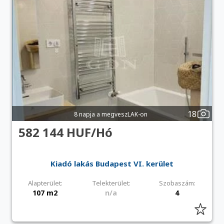
18
8 napja a megveszLAK-on
582 144 HUF/Hó
Kiadó lakás Budapest VI. kerület
Alapterület:
Telekterület:
Szobaszám:
107 m2
n/a
4