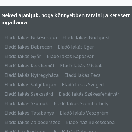
Neked ajánljuk, hogy könnyebben rátalálj a keresett
ingatlanra
Eladó lakás Békéscsaba
Eladó lakás Budapest
Eladó lakás Debrecen
Eladó lakás Eger
Eladó lakás Győr
Eladó lakás Kaposvár
Eladó lakás Kecskemét
Eladó lakás Miskolc
Eladó lakás Nyíregyháza
Eladó lakás Pécs
Eladó lakás Salgótarján
Eladó lakás Szeged
Eladó lakás Szekszárd
Eladó lakás Székesfehérvár
Eladó lakás Szolnok
Eladó lakás Szombathely
Eladó lakás Tatabánya
Eladó lakás Veszprém
Eladó lakás Zalaegerszeg
Eladó ház Békéscsaba
Eladó ház Budapest
Eladó ház Debrecen