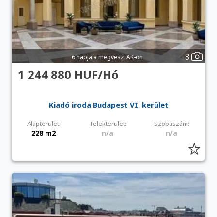
8
6 napja a megveszLAK-on
1 244 880 HUF/Hó
Kiadó iroda Budapest VI. kerület
Alapterület:
Telekterület:
Szobaszám:
228 m2
n/a
n/a