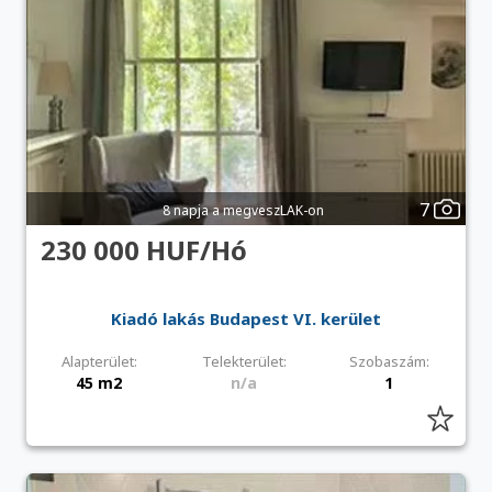
7
8 napja a megveszLAK-on
230 000 HUF/Hó
Kiadó lakás Budapest VI. kerület
Alapterület:
Telekterület:
Szobaszám:
45 m2
n/a
1