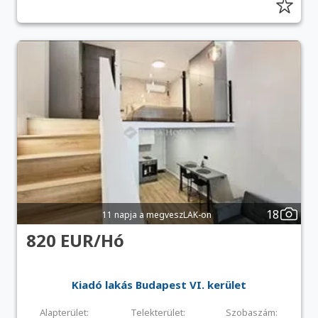
18
11 napja a megveszLAK-on
820 EUR/Hó
Kiadó lakás Budapest VI. kerület
Alapterület:
Telekterület:
Szobaszám: