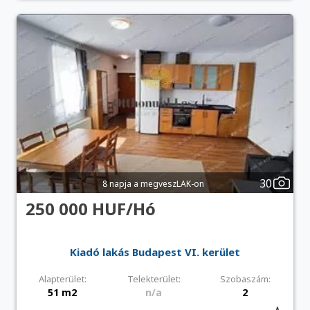
30
8 napja a megveszLAK-on
250 000 HUF/Hó
Kiadó lakás Budapest VI. kerület
Alapterület:
Telekterület:
Szobaszám:
51 m2
n/a
2