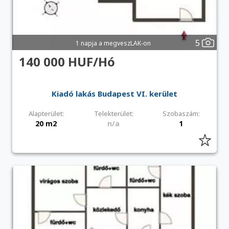
5
1 napja a megveszLAK-on
140 000 HUF/Hó
Kiadó lakás Budapest VI. kerület
Alapterület:
Telekterület:
Szobaszám:
20 m2
n/a
1