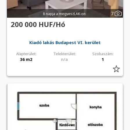
7
8 napja a megveszLAK-on
200 000 HUF/Hó
Kiadó lakás Budapest VI. kerület
Alapterület:
Telekterület:
Szobaszám:
36 m2
n/a
1