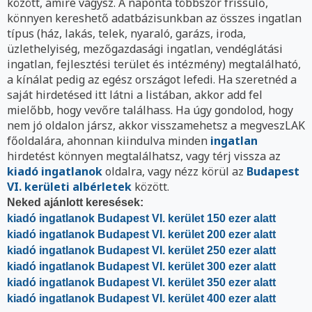
között, amire vágysz. A naponta többször frissülő,
könnyen kereshető adatbázisunkban az összes ingatlan
típus (ház, lakás, telek, nyaraló, garázs, iroda,
üzlethelyiség, mezőgazdasági ingatlan, vendéglátási
ingatlan, fejlesztési terület és intézmény) megtalálható,
a kínálat pedig az egész országot lefedi. Ha szeretnéd a
saját hirdetésed itt látni a listában, akkor add fel
mielőbb, hogy vevőre találhass. Ha úgy gondolod, hogy
nem jó oldalon jársz, akkor visszamehetsz a megveszLAK
főoldalára, ahonnan kiindulva minden
ingatlan
hirdetést könnyen megtalálhatsz, vagy térj vissza az
kiadó ingatlanok
oldalra, vagy nézz körül az
Budapest
VI. kerületi albérletek
között.
Neked ajánlott keresések:
kiadó ingatlanok Budapest VI. kerület 150 ezer alatt
kiadó ingatlanok Budapest VI. kerület 200 ezer alatt
kiadó ingatlanok Budapest VI. kerület 250 ezer alatt
kiadó ingatlanok Budapest VI. kerület 300 ezer alatt
kiadó ingatlanok Budapest VI. kerület 350 ezer alatt
kiadó ingatlanok Budapest VI. kerület 400 ezer alatt