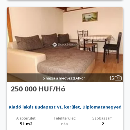
15
5 napja a megveszLAK-on
250 000 HUF/Hó
Kiadó lakás Budapest VI. kerület, Diplomatanegyed
Alapterület:
Telekterület:
Szobaszám:
51 m2
n/a
2