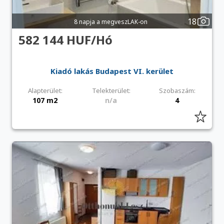
18
8 napja a megveszLAK-on
582 144 HUF/Hó
Kiadó lakás Budapest VI. kerület
Alapterület:
Telekterület:
Szobaszám:
107 m2
n/a
4