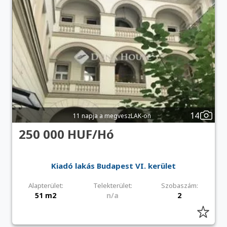
14
11 napja a megveszLAK-on
250 000 HUF/Hó
Kiadó lakás Budapest VI. kerület
Alapterület:
Telekterület:
Szobaszám:
51 m2
n/a
2