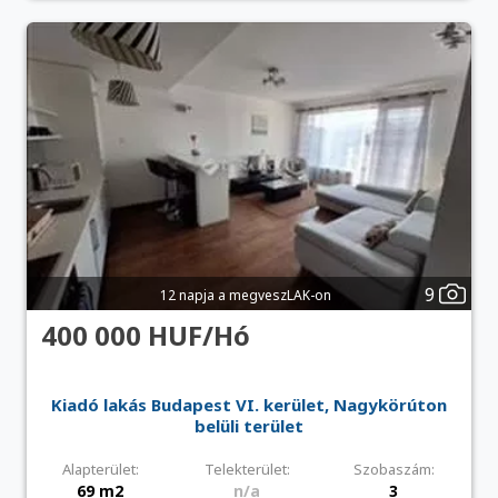
9
12 napja a megveszLAK-on
400 000 HUF/Hó
Kiadó lakás Budapest VI. kerület, Nagykörúton
belüli terület
Alapterület:
Telekterület:
Szobaszám:
69 m2
n/a
3