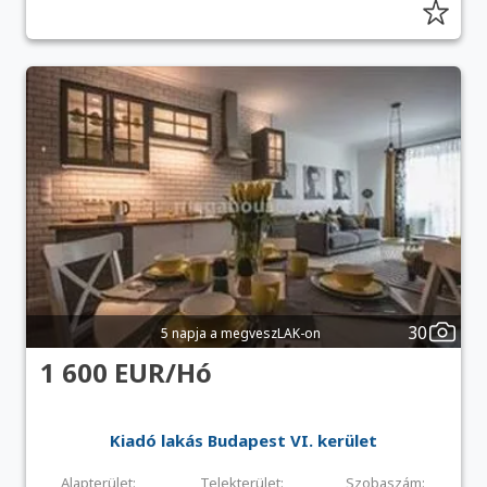
30
5 napja a megveszLAK-on
1 600 EUR/Hó
Kiadó lakás Budapest VI. kerület
Alapterület:
Telekterület:
Szobaszám: