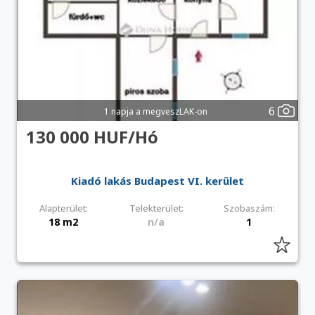
6
1 napja a megveszLAK-on
130 000 HUF/Hó
Kiadó lakás Budapest VI. kerület
Alapterület:
Telekterület:
Szobaszám:
18 m2
n/a
1