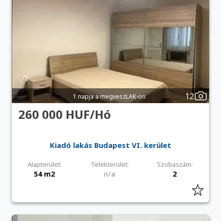
12
1 napja a megveszLAK-on
260 000 HUF/Hó
Kiadó lakás Budapest VI. kerület
Alapterület:
Telekterület:
Szobaszám:
54 m2
n/a
2