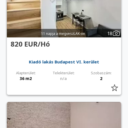
18
11 napja a megveszLAK-on
820 EUR/Hó
Kiadó lakás Budapest VI. kerület
Alapterület:
Telekterület:
Szobaszám:
36 m2
n/a
2