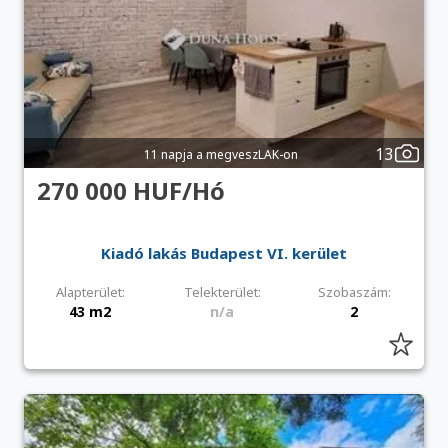
13
11 napja a megveszLAK-on
270 000 HUF/Hó
Kiadó lakás Budapest VI. kerület
Alapterület:
Telekterület:
Szobaszám:
43 m2
n/a
2