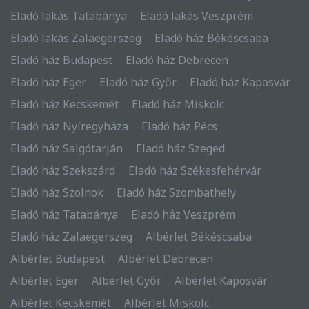
Eladó lakás Tatabánya
Eladó lakás Veszprém
Eladó lakás Zalaegerszeg
Eladó ház Békéscsaba
Eladó ház Budapest
Eladó ház Debrecen
Eladó ház Eger
Eladó ház Győr
Eladó ház Kaposvár
Eladó ház Kecskemét
Eladó ház Miskolc
Eladó ház Nyíregyháza
Eladó ház Pécs
Eladó ház Salgótarján
Eladó ház Szeged
Eladó ház Szekszárd
Eladó ház Székesfehérvár
Eladó ház Szolnok
Eladó ház Szombathely
Eladó ház Tatabánya
Eladó ház Veszprém
Eladó ház Zalaegerszeg
Albérlet Békéscsaba
Albérlet Budapest
Albérlet Debrecen
Albérlet Eger
Albérlet Győr
Albérlet Kaposvár
Albérlet Kecskemét
Albérlet Miskolc