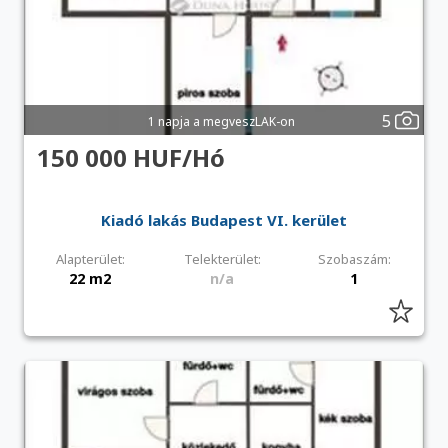
5
1 napja a megveszLAK-on
150 000 HUF/Hó
Kiadó lakás Budapest VI. kerület
Alapterület:
Telekterület:
Szobaszám:
22 m2
n/a
1