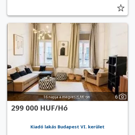
6
16 napja a megveszLAK-on
299 000 HUF/Hó
Kiadó lakás Budapest VI. kerület