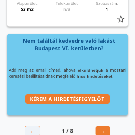
Alapterület:
Telekterület:
Szobaszám:
53 m2
n/a
1
Nem találtál kedvedre való lakást
Budapest VI. kerületben?
Add meg az email címed, ahova
a mostani
elküldhetjük
keresési beállításaidnak megfelelő
.
friss hirdetéseket
KÉREM A HIRDETÉSFIGYELŐT
1 / 8
←
→