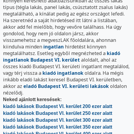
könnyen kereshető adatbázisunkban az összes lakás
típus (tégla lakás, panel lakás, csúsztatott zsalus lakás)
megtalálható, a kínálat pedig az egész országot lefedi.
Ha szeretnéd a saját hirdetésed itt látni a listában,
akkor add fel mielőbb, hogy vevőre találhass. Ha úgy
gondolod, hogy nem jó oldalon jársz, akkor
visszamehetsz a megveszLAK főoldalára, ahonnan
kiindulva minden
ingatlan
hirdetést könnyen
megtalálhatsz. Esetleg egyből megnézheted a
kiadó
ingatlanok Budapest VI. kerület
aloldalt, ahol az
összes kiadó Budapest VI. kerületi ingatlant megtalálod,
vagy térj vissza a
kiadó ingatlanok
oldalra. Ha mégis
inkább eladó lakást keresel Budapest VI. kerületben,
akkor az
eladó Budapest VI. kerületi lakások
oldalon
nézelődj.
Neked ajánlott keresések:
kiadó lakások Budapest VI. kerület 200 ezer alatt
kiadó lakások Budapest VI. kerület 250 ezer alatt
kiadó lakások Budapest VI. kerület 300 ezer alatt
kiadó lakások Budapest VI. kerület 350 ezer alatt
kiadó lakások Budapest VI. kerület 400 ezer alatt