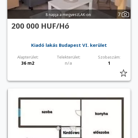
7
8 napja a megveszLAK-on
200 000 HUF/Hó
Kiadó lakás Budapest VI. kerület
Alapterület:
Telekterület:
Szobaszám:
36 m2
n/a
1