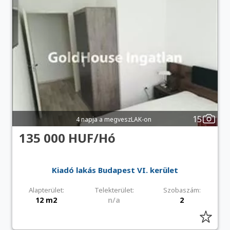
15
4 napja a megveszLAK-on
135 000 HUF/Hó
Kiadó lakás Budapest VI. kerület
Alapterület:
Telekterület:
Szobaszám:
12 m2
n/a
2