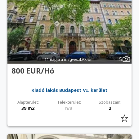
15
11 napja a megveszLAK-on
800 EUR/Hó
Kiadó lakás Budapest VI. kerület
Alapterület:
Telekterület:
Szobaszám:
39 m2
n/a
2