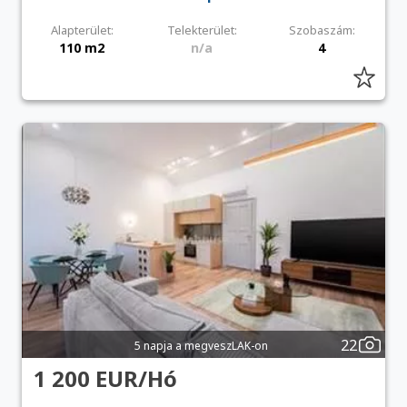
Alapterület:
Telekterület:
Szobaszám:
110 m2
n/a
4
22
5 napja a megveszLAK-on
1 200 EUR/Hó