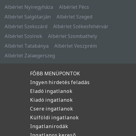
Albérlet Nyíregyháza
Albérlet Pécs
Albérlet Salgótarján
Albérlet Szeged
Albérlet Szekszárd
Albérlet Székesfehérvár
Albérlet Szolnok
Albérlet Szombathely
Albérlet Tatabánya
Albérlet Veszprém
Albérlet Zalaegerszeg
FŐBB MENÜPONTOK
Ingyen hirdetés feladás
Eladó ingatlanok
Kiadó ingatlanok
Csere ingatlanok
Külföldi ingatlanok
Ingatlanirodák
Ingatlanos kereső