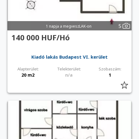
5
1 napja a megveszLAK-on
140 000 HUF/Hó
Kiadó lakás Budapest VI. kerület
Alapterület:
Telekterület:
Szobaszám:
20 m2
n/a
1