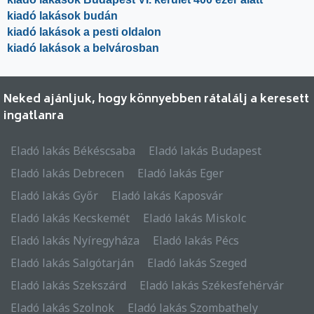
kiadó lakások budán
kiadó lakások a pesti oldalon
kiadó lakások a belvárosban
Neked ajánljuk, hogy könnyebben rátalálj a keresett
ingatlanra
Eladó lakás Békéscsaba
Eladó lakás Budapest
Eladó lakás Debrecen
Eladó lakás Eger
Eladó lakás Győr
Eladó lakás Kaposvár
Eladó lakás Kecskemét
Eladó lakás Miskolc
Eladó lakás Nyíregyháza
Eladó lakás Pécs
Eladó lakás Salgótarján
Eladó lakás Szeged
Eladó lakás Szekszárd
Eladó lakás Székesfehérvár
Eladó lakás Szolnok
Eladó lakás Szombathely