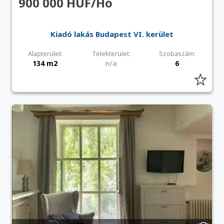
900 000 HUF/Hó
Kiadó lakás Budapest VI. kerület
Alapterület:
Telekterület:
Szobaszám:
134 m2
n/a
6