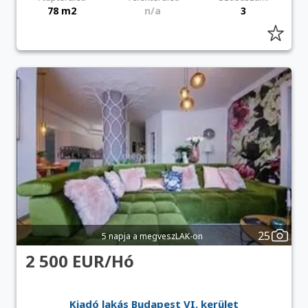
78 m2
n/a
3
25
5 napja a megveszLAK-on
2 500 EUR/Hó
Kiadó lakás Budapest VI. kerület