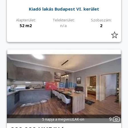
Kiadó lakás Budapest VI. kerület
Alapterület:
Telekterület:
Szobaszám:
52 m2
n/a
2
9
5 napja a megveszLAK-on