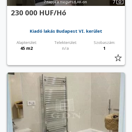
7
7 napja a megveszLAK-on
230 000 HUF/Hó
Kiadó lakás Budapest VI. kerület
Alapterület:
Telekterület:
Szobaszám:
45 m2
n/a
1