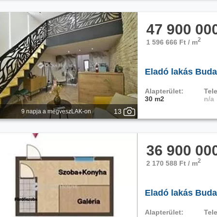
47 900 00
2
1 596 666 Ft / m
Eladó lakás Budap
Alapterület:
Tele
30 m2
n/a
13
9 napja a megveszLAK-on
36 900 00
2
2 170 588 Ft / m
Eladó lakás Budap
Alapterület:
Tele