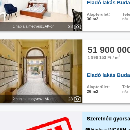
Eladó lakás Budap
Alapterület:
Tele
30 m2
n/a
28
1 napja a megveszLAK-on
51 900 00
2
1 996 153 Ft / m
Eladó lakás Budap
Alapterület:
Tele
26 m2
n/a
28
2 napja a megveszLAK-on
Szeretnéd gyorsa
📷 Hirdess
INGYEN
a