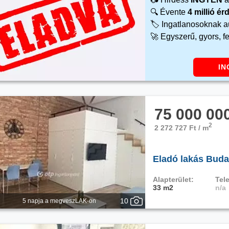
🔍 Évente
4 millió é
🏷️ Ingatlanosoknak 
🚀 Egyszerű, gyors, f
IN
75 000 00
2
2 272 727 Ft / m
Eladó lakás Budap
Alapterület:
Tele
33 m2
n/a
10
5 napja a megveszLAK-on