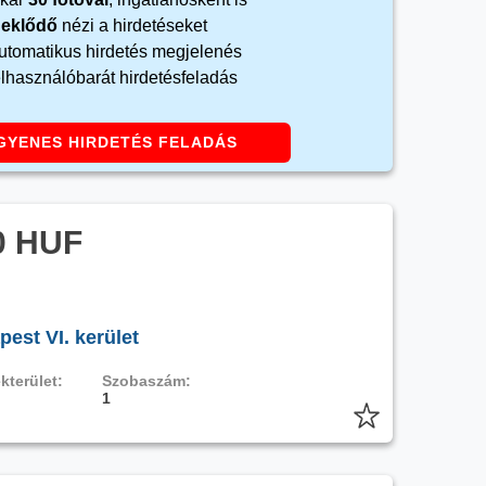
rdeklődő
nézi a hirdetéseket
automatikus hirdetés megjelenés
elhasználóbarát hirdetésfeladás
GYENES HIRDETÉS FELADÁS
0 HUF
est VI. kerület
kterület:
Szobaszám:
1