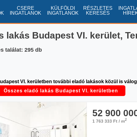
CSERE
KÜLFÖLDI
RÉSZLETES
INGATL
OK
INGATLANOK
INGATLANOK
KERESÉS
HÍRE
s lakás Budapest VI. kerület, T
s találat: 295 db
udapest VI. kerületben további eladó lakások közül is válog
Összes eladó lakás Budapest VI. kerületben
52 900 00
2
1 763 333 Ft / m