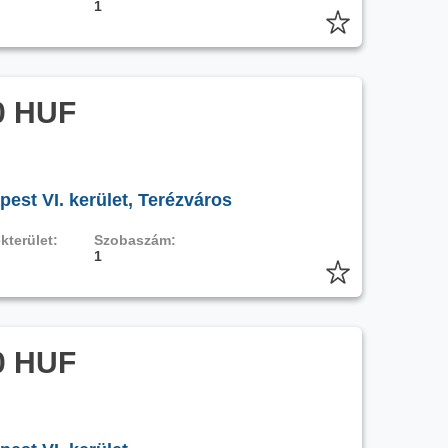
1
0 HUF
est VI. kerület, Terézváros
kterület:
Szobaszám:
1
0 HUF