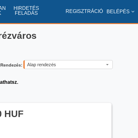
AN
HIRDETÉS
REGISZTRÁCIÓ
BELÉPÉS
K
FELADÁS
erézváros
Alap rendezés
Rendezés:
athatsz.
0 HUF