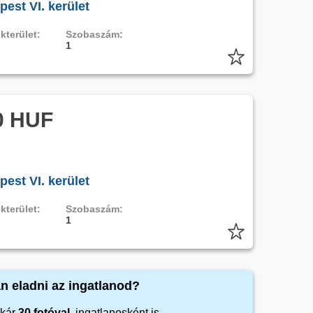
est VI. kerület
kterület:
Szobaszám:
1
0 HUF
est VI. kerület
kterület:
Szobaszám:
1
n eladni az ingatlanod?
kár
30 fotóval
, ingatlanosként is