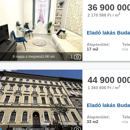
36 900 00
2
2 170 588 Ft / m
Eladó lakás Budap
Alapterület:
Tele
17 m2
n/a
1
6 napja a megveszLAK-on
44 900 00
2
1 360 606 Ft / m
Eladó lakás Budap
Alapterület:
Tele
33 m2
n/a
7
8 napja a megveszLAK-on