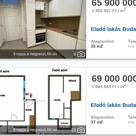
65 900 00
2
1 882 857 Ft / m
Eladó lakás Budap
Alapterület:
Tele
35 m2
n/a
6
9 napja a megveszLAK-on
69 000 00
2
1 864 864 Ft / m
Eladó lakás Budap
Alapterület:
Tele
37 m2
n/a
20
9 napja a megveszLAK-on