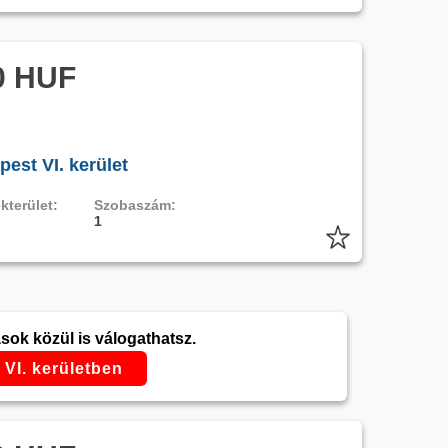
0 HUF
est VI. kerület
kterület:
Szobaszám:
1
sok közül is válogathatsz.
VI. kerületben