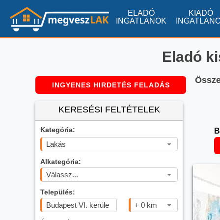
ELADÓ
KIADÓ
INGATLANOK
INGATLAN
Eladó ki
Össze
INGYENES HIRDETÉS FELADÁS
KERESÉSI FELTÉTELEK
Kategória:
B
Lakás
Alkategória:
Válassz...
Település:
+ 0 km