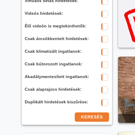
Virtuális sétás hirdetések:
Videós hirdetések:
Élő videón is megtekinthetők:
Csak árcsökkentett hirdetések:
Csak klimatizált ingatlanok:
Csak bútorozott ingatlanok:
Akadálymentesített ingatlanok:
Csak alaprajzos hirdetések:
Duplikált hirdetések kiszűrése:
KERESÉS