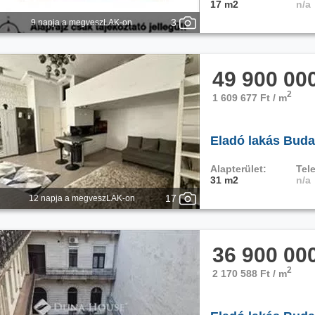
17 m2
n/a
3
9 napja a megveszLAK-on
49 900 00
2
1 609 677 Ft / m
Eladó lakás Budap
Alapterület:
Tele
31 m2
n/a
17
12 napja a megveszLAK-on
36 900 00
2
2 170 588 Ft / m