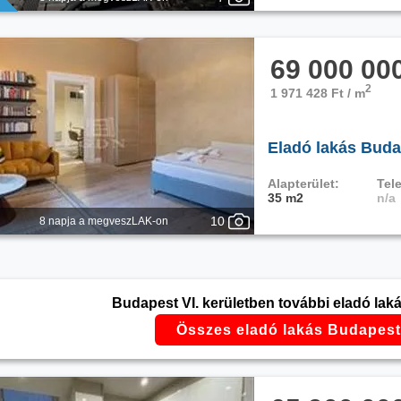
69 000 00
2
1 971 428 Ft / m
Eladó lakás Budap
Alapterület:
Tele
35 m2
n/a
10
8 napja a megveszLAK-on
Budapest VI. kerületben további eladó laká
Összes eladó lakás Budapest 