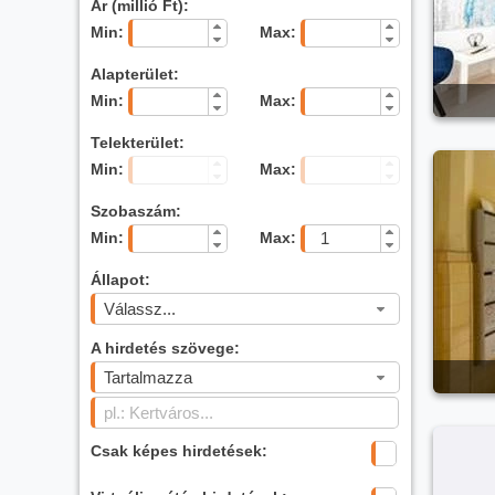
Ár (millió Ft):
Min:
Max:
Alapterület:
Min:
Max:
Telekterület:
Min:
Max:
Szobaszám:
Min:
Max:
Állapot:
Válassz...
A hirdetés szövege:
Tartalmazza
Csak képes hirdetések: