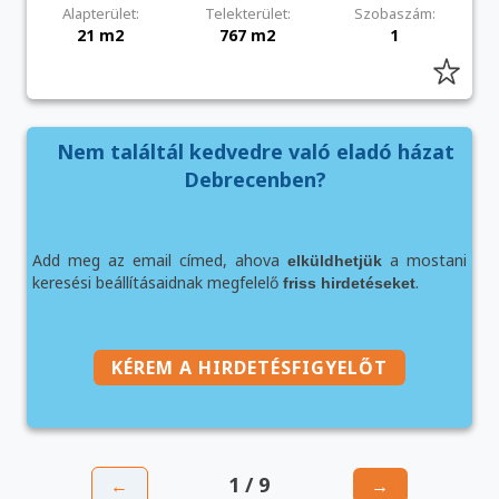
Alapterület:
Telekterület:
Szobaszám:
21 m2
767 m2
1
Nem találtál kedvedre való eladó házat
Debrecenben?
Add meg az email címed, ahova
a mostani
elküldhetjük
keresési beállításaidnak megfelelő
.
friss hirdetéseket
KÉREM A HIRDETÉSFIGYELŐT
1 / 9
←
→