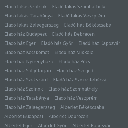
Eladó lakás Szolnok
Eladó lakás Szombathely
Eladó lakás Tatabánya
Eladó lakás Veszprém
Eladó lakás Zalaegerszeg
Eladó ház Békéscsaba
Eladó ház Budapest
Eladó ház Debrecen
Eladó ház Eger
Eladó ház Győr
Eladó ház Kaposvár
Eladó ház Kecskemét
Eladó ház Miskolc
Eladó ház Nyíregyháza
Eladó ház Pécs
Eladó ház Salgótarján
Eladó ház Szeged
Eladó ház Szekszárd
Eladó ház Székesfehérvár
Eladó ház Szolnok
Eladó ház Szombathely
Eladó ház Tatabánya
Eladó ház Veszprém
Eladó ház Zalaegerszeg
Albérlet Békéscsaba
Albérlet Budapest
Albérlet Debrecen
Albérlet Eger
Albérlet Győr
Albérlet Kaposvár