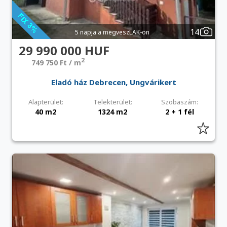
14
5 napja a megveszLAK-on
29 990 000 HUF
2
749 750 Ft / m
Eladó ház Debrecen, Ungvárikert
Alapterület:
Telekterület:
Szobaszám:
40 m2
1324 m2
2 + 1 fél