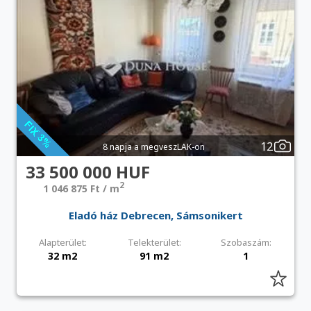
12
8 napja a megveszLAK-on
33 500 000 HUF
2
1 046 875 Ft / m
Eladó ház Debrecen, Sámsonikert
Alapterület:
Telekterület:
Szobaszám:
32 m2
91 m2
1