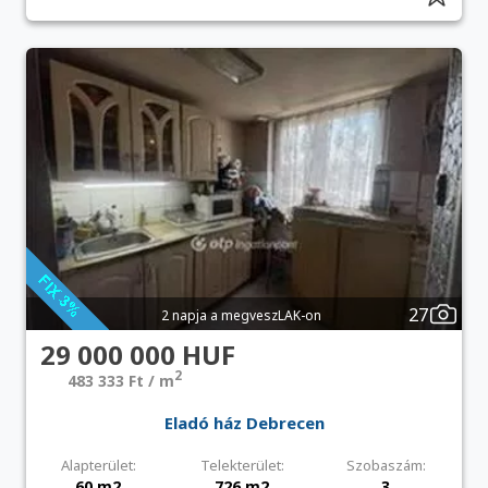
27
2 napja a megveszLAK-on
29 000 000 HUF
2
483 333 Ft / m
Eladó ház Debrecen
Alapterület:
Telekterület:
Szobaszám:
60 m2
726 m2
3