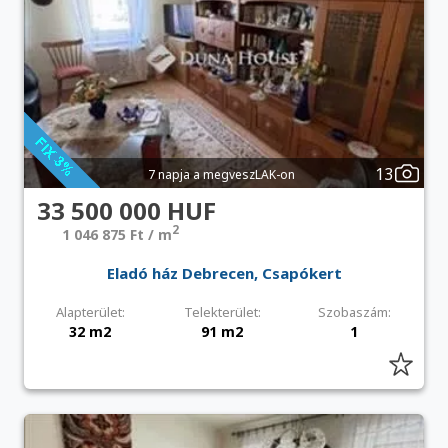
13
7 napja a megveszLAK-on
33 500 000 HUF
2
1 046 875 Ft / m
Eladó ház Debrecen, Csapókert
Alapterület:
Telekterület:
Szobaszám:
32 m2
91 m2
1