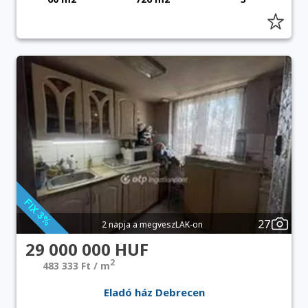
27
2 napja a megveszLAK-on
29 000 000 HUF
2
483 333 Ft / m
Eladó ház Debrecen