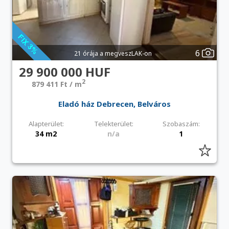
6
21 órája a megveszLAK-on
29 900 000 HUF
2
879 411 Ft / m
Eladó ház Debrecen, Belváros
Alapterület:
Telekterület:
Szobaszám:
34 m2
n/a
1