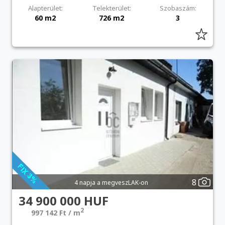
Alapterület:
Telekterület:
Szobaszám:
60 m2
726 m2
3
8
4 napja a megveszLAK-on
34 900 000 HUF
2
997 142 Ft / m