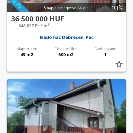
10
5 napja a megveszLAK-on
36 500 000 HUF
2
848 837 Ft / m
Eladó ház Debrecen, Pac
Alapterület:
Telekterület:
Szobaszám:
43 m2
500 m2
1