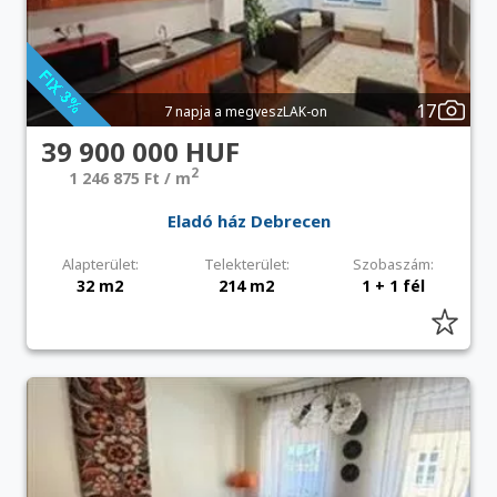
17
7 napja a megveszLAK-on
39 900 000 HUF
2
1 246 875 Ft / m
Eladó ház Debrecen
Alapterület:
Telekterület:
Szobaszám:
32 m2
214 m2
1 + 1 fél