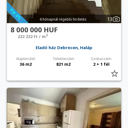
13
6 hónapnál régebbi hirdetés
8 000 000 HUF
2
222 222 Ft / m
Eladó ház Debrecen, Haláp
Alapterület:
Telekterület:
Szobaszám:
36 m2
821 m2
2 + 1 fél