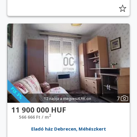
7
12 napja a megveszLAK-on
11 900 000 HUF
2
566 666 Ft / m
Eladó ház Debrecen, Méhészkert