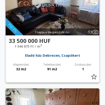
13
7 napja a megveszLAK-on
33 500 000 HUF
2
1 046 875 Ft / m
Eladó ház Debrecen, Csapókert
Alapterület:
Telekterület:
Szobaszám:
32 m2
91 m2
1