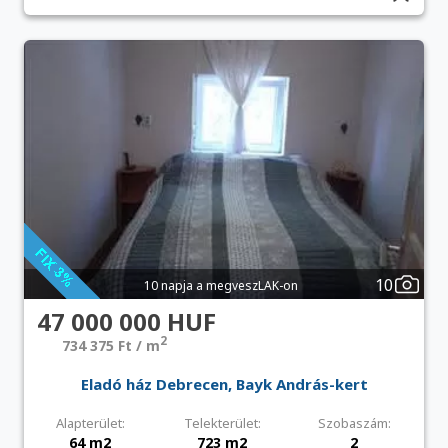
10
10 napja a megveszLAK-on
47 000 000 HUF
2
734 375 Ft / m
Eladó ház Debrecen, Bayk András-kert
Alapterület:
Telekterület:
Szobaszám:
64 m2
723 m2
2