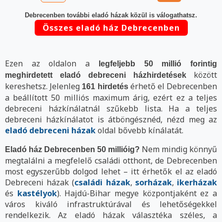
Debrecenben további eladó házak közül is válogathatsz.
Összes eladó ház Debrecenben
Ezen az oldalon a
legfeljebb 50 millió forintig
között
meghirdetett eladó debreceni házhirdetések
kereshetsz. Jelenleg
érhető el Debrecenben
161 hirdetés
a beállított 50 milliós maximum árig, ezért ez a teljes
debreceni házkínálatnál szűkebb lista. Ha a teljes
debreceni házkínálatot is átböngésznéd, nézd meg az
eladó debreceni házak
oldal bővebb kínálatát.
Nem mindig könnyű
Eladó ház Debrecenben 50 millióig?
megtalálni a megfelelő családi otthont, de Debrecenben
most egyszerűbb dolgod lehet – itt érhetők el az eladó
Debreceni házak (
családi házak
,
sorházak
,
ikerházak
és
kastélyok
). Hajdú-Bihar megye központjaként ez a
város kiváló infrastruktúrával és lehetőségekkel
rendelkezik. Az eladó házak választéka széles, a