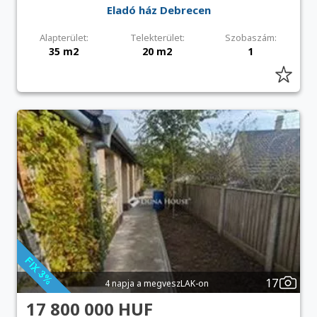
Eladó ház Debrecen
Alapterület:
Telekterület:
Szobaszám:
35 m2
20 m2
1
17
4 napja a megveszLAK-on
17 800 000 HUF