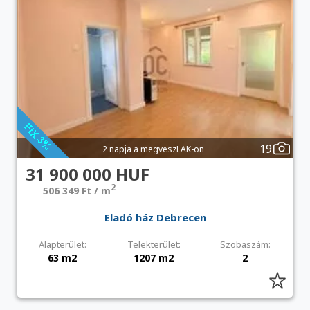
19
2 napja a megveszLAK-on
31 900 000 HUF
2
506 349 Ft / m
Eladó ház Debrecen
Alapterület:
Telekterület:
Szobaszám:
63 m2
1207 m2
2