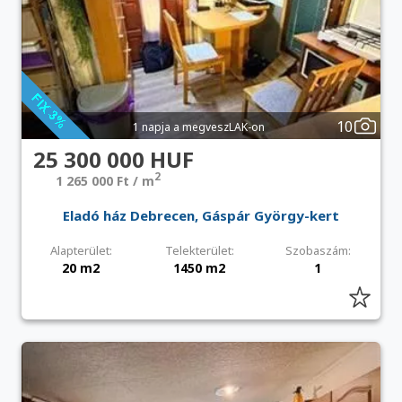
10
1 napja a megveszLAK-on
25 300 000 HUF
2
1 265 000 Ft / m
Eladó ház Debrecen, Gáspár György-kert
Alapterület:
Telekterület:
Szobaszám:
20 m2
1450 m2
1