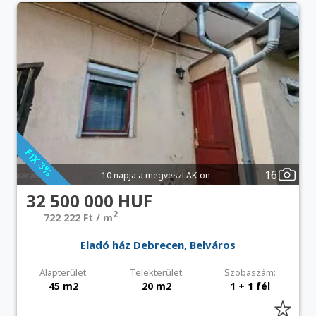
16
10 napja a megveszLAK-on
32 500 000 HUF
2
722 222 Ft / m
Eladó ház Debrecen, Belváros
Alapterület:
Telekterület:
Szobaszám:
45 m2
20 m2
1 + 1 fél