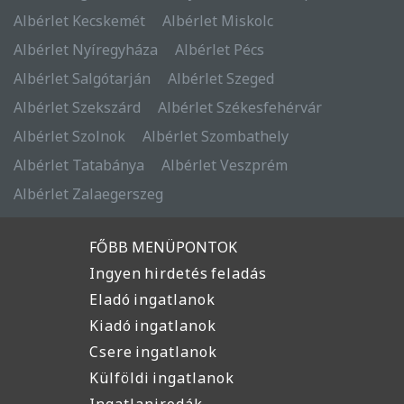
Albérlet Kecskemét
Albérlet Miskolc
Albérlet Nyíregyháza
Albérlet Pécs
Albérlet Salgótarján
Albérlet Szeged
Albérlet Szekszárd
Albérlet Székesfehérvár
Albérlet Szolnok
Albérlet Szombathely
Albérlet Tatabánya
Albérlet Veszprém
Albérlet Zalaegerszeg
FŐBB MENÜPONTOK
Ingyen hirdetés feladás
Eladó ingatlanok
Kiadó ingatlanok
Csere ingatlanok
Külföldi ingatlanok
Ingatlanirodák