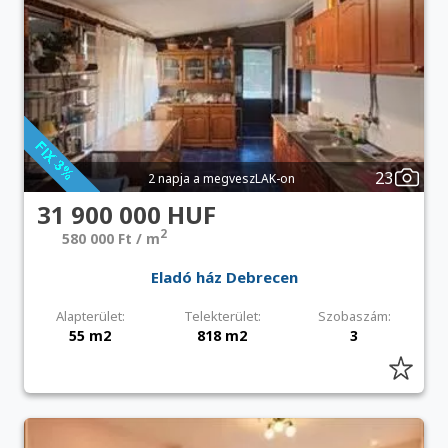
23
2 napja a megveszLAK-on
31 900 000 HUF
2
580 000 Ft / m
Eladó ház Debrecen
Alapterület:
Telekterület:
Szobaszám:
55 m2
818 m2
3