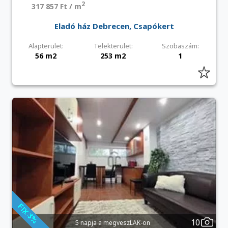
2
317 857 Ft / m
Eladó ház Debrecen, Csapókert
Alapterület:
Telekterület:
Szobaszám:
56 m2
253 m2
1
10
5 napja a megveszLAK-on