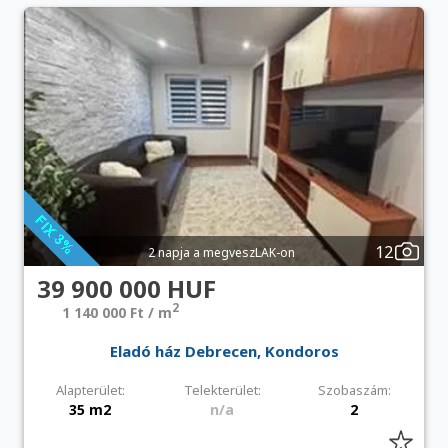
12
2 napja a megveszLAK-on
39 900 000 HUF
2
1 140 000 Ft / m
Eladó ház Debrecen, Kondoros
Alapterület:
Telekterület:
Szobaszám:
35 m2
n/a
2