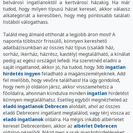
belvárosi ingatlanoktól a kertvárosi házakig. Ha már
tudod, hogy milyen típusú házat keresel, akkor válassz
alkategóriát a keresőben, hogy még pontosabb találati
listából válogathass.
Találd meg álmaid otthonát a legjobb áron most! A
naponta többször frissülő, könnyen kereshető
adatbázisunkban az összes ház típus (családi ház,
sorház, ikerház, házrész, kastély) megtalálható, a kínálat
pedig az egész országot lefedi. Ha szeretnéd eladni a
saját ingatlanod, akkor jó, ha tudod, hogy 3db
ingatlan
hirdetés ingyen
feladható a magánszemélyeknek. Add
fel mielőbb, hogy vevőre találhass! Ha úgy gondolod,
hogy nem jó oldalon jársz, akkor visszamehetsz a
főoldalra, ahonnan kiindulva minden
ingatlan
hirdetést
könnyen megtalálhatsz. Esetleg egyből megnézheted az
eladó ingatlanok Debrecen
aloldalt, ahol az összes
eladó Debreceni ingatlant megtalálod, vagy térj vissza az
eladó ingatlanok
oldalra. Ha mégis inkább albérletet
keresel Debrecenben, akkor az
albérlet Debrecen
oldalon nézelődj. Nézd meg a csak magánhirdetéseket: