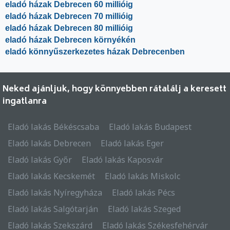
eladó házak Debrecen 60 millióig
eladó házak Debrecen 70 millióig
eladó házak Debrecen 80 millióig
eladó házak Debrecen környékén
eladó könnyűszerkezetes házak Debrecenben
Neked ajánljuk, hogy könnyebben rátalálj a keresett
ingatlanra
Eladó lakás Békéscsaba
Eladó lakás Budapest
Eladó lakás Debrecen
Eladó lakás Eger
Eladó lakás Győr
Eladó lakás Kaposvár
Eladó lakás Kecskemét
Eladó lakás Miskolc
Eladó lakás Nyíregyháza
Eladó lakás Pécs
Eladó lakás Salgótarján
Eladó lakás Szeged
Eladó lakás Szekszárd
Eladó lakás Székesfehérvár