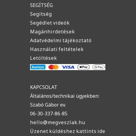
SEGÍTSÉG
Segítség
Segédlet videók
Magánhirdetések
Adatvédelmi tájékoztató
Használati feltételek
Letöltések
KAPCSOLAT
Általános/technikai ügyekben:
Szabó Gábor ev.
06-30-337-86-85
hello@megveszlak.hu
Üzenet küldéshez kattints ide