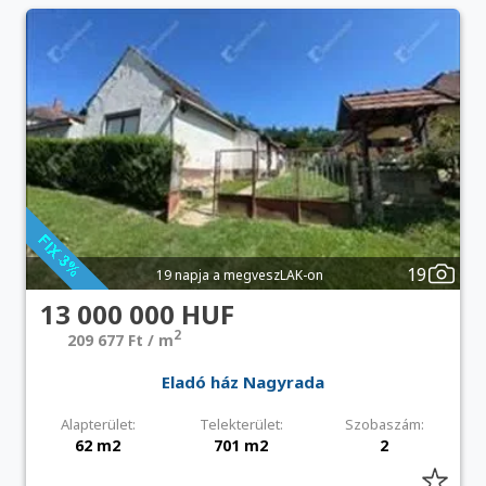
19
19 napja a megveszLAK-on
13 000 000 HUF
2
209 677 Ft / m
Eladó ház Nagyrada
Alapterület:
Telekterület:
Szobaszám:
62 m2
701 m2
2