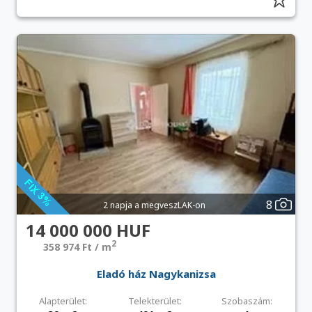
8
2 napja a megveszLAK-on
14 000 000 HUF
2
358 974 Ft / m
Eladó ház Nagykanizsa
Alapterület:
Telekterület:
Szobaszám: