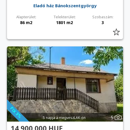
Eladó ház Bánokszentgyörgy
Alapterület:
Telekterület:
Szobaszám:
86 m2
1801 m2
3
5
5 napja a megveszLAK-on
14 900 000 HUF