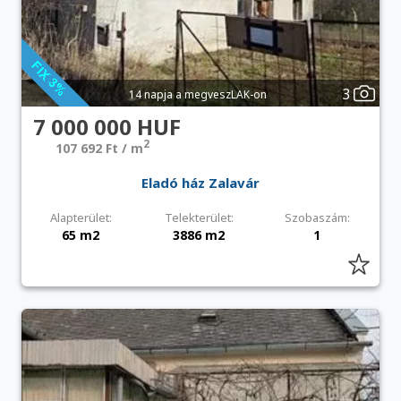
3
14 napja a megveszLAK-on
7 000 000 HUF
2
107 692 Ft / m
Eladó ház Zalavár
Alapterület:
Telekterület:
Szobaszám:
65 m2
3886 m2
1