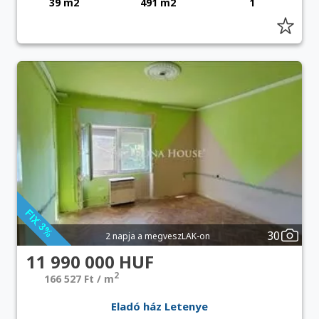
39 m2
491 m2
1
30
2 napja a megveszLAK-on
11 990 000 HUF
2
166 527 Ft / m
Eladó ház Letenye