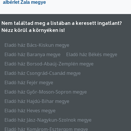
albérlet Zala megye
Nem találtad meg a listában a keresett ingatlant?
Nézz körül a környéken is!
Eladó ház Bács-Kiskun megye
Eladó ház Baranya megye
Eladó ház Békés megye
Eladó ház Borsod-Abaúj-Zemplén megye
Eladó ház Csongrád-Csanád megye
Eladó ház Fejér megye
Eladó ház Győr-Moson-Sopron megye
Eladó ház Hajdú-Bihar megye
Eladó ház Heves megye
Eladó ház Jász-Nagykun-Szolnok megye
Eladó ház Komárom-Esztergom megye