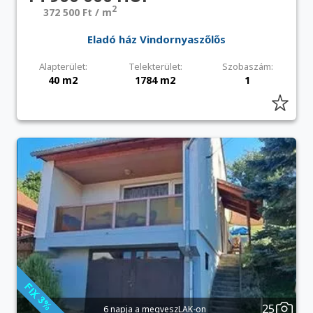
2
372 500 Ft / m
Eladó ház Vindornyaszőlős
Alapterület:
Telekterület:
Szobaszám:
40 m2
1784 m2
1
25
6 napja a megveszLAK-on