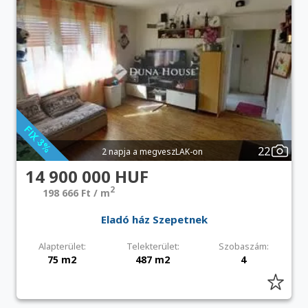
22
2 napja a megveszLAK-on
14 900 000 HUF
2
198 666 Ft / m
Eladó ház Szepetnek
Alapterület:
Telekterület:
Szobaszám:
75 m2
487 m2
4