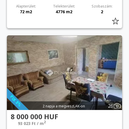
Alapterület:
Telekterület:
Szobaszám:
72 m2
4776 m2
2
26
2 napja a megveszLAK-on
8 000 000 HUF
2
93 023 Ft / m