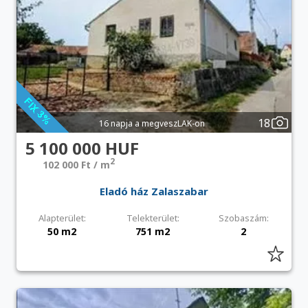
18
16 napja a megveszLAK-on
5 100 000 HUF
2
102 000 Ft / m
Eladó ház Zalaszabar
Alapterület:
Telekterület:
Szobaszám:
50 m2
751 m2
2