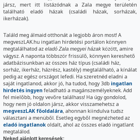
jársz, mert itt listázódnak a Zala megye területén
található eladó házak (családi házak, sorházak,
ikerházak).
Találd meg álmaid otthonát a legjobb áron most! A
megveszLAK.hu ingatlan hirdetési portálon könnyen
megtalálhatod az
között, amire
eladó Zala megyei házak
vágysz. A naponta többször frissülő, könnyen kereshető
adatbázisunkban az összes ház típus (családi ház,
sorház, ikerház, házrész, kastély) megtalálható, a kínálat
pedig az egész országot lefedi. Ha szeretnéd eladni a
saját ingatlanod, akkor jó, ha tudod, hogy 3db
ingatlan
hirdetés ingyen
feladható a magánszemélyeknek. Add
fel mielőbb, hogy vevőre találhass! Ha úgy gondolod,
hogy nem jó oldalon jársz, akkor visszamehetsz a
megveszLAK főoldalára
, ahonnan kiindulva tudsz
választani a menüből. Esetleg egyből megnézheted az
eladó ingatlanok
oldalt, ahol az összes eladó ingatlant
megtalálod.
Neked ajánlott keresések: