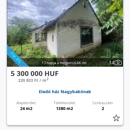
14
17 napja a megveszLAK-on
5 300 000 HUF
2
220 833 Ft / m
Eladó ház Nagybakónak
Alapterület:
Telekterület:
Szobaszám:
24 m2
1380 m2
2