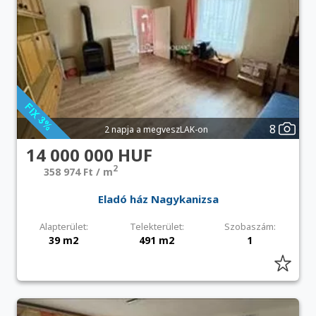
8
2 napja a megveszLAK-on
14 000 000 HUF
2
358 974 Ft / m
Eladó ház Nagykanizsa
Alapterület:
Telekterület:
Szobaszám:
39 m2
491 m2
1