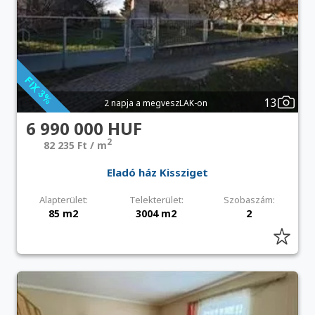
13
2 napja a megveszLAK-on
6 990 000 HUF
2
82 235 Ft / m
Eladó ház Kissziget
Alapterület:
Telekterület:
Szobaszám:
85 m2
3004 m2
2