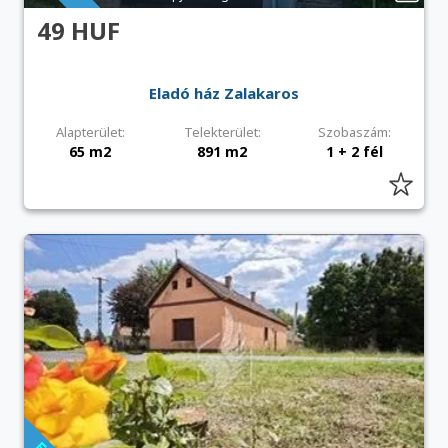
49 HUF
Eladó ház Zalakaros
Alapterület:
Telekterület:
Szobaszám:
65 m2
891 m2
1 + 2 fél