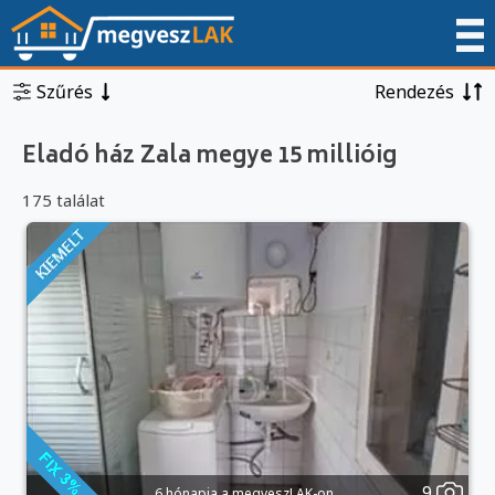
Szűrés
Rendezés
Eladó ház Zala megye 15 millióig
175 találat
9
6 hónapja a megveszLAK-on