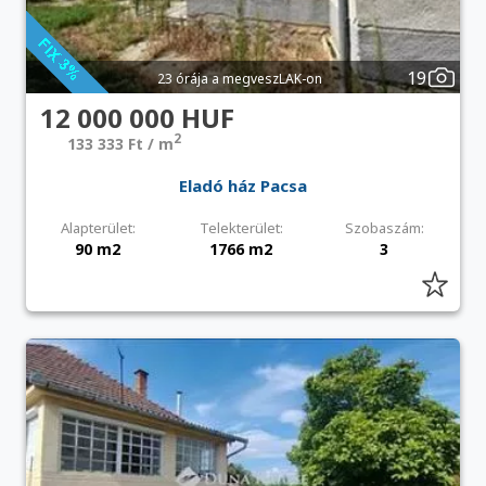
19
23 órája a megveszLAK-on
12 000 000 HUF
2
133 333 Ft / m
Eladó ház Pacsa
Alapterület:
Telekterület:
Szobaszám:
90 m2
1766 m2
3