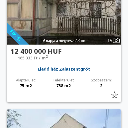
15
16 napja a megveszLAK-on
12 400 000 HUF
2
165 333 Ft / m
Eladó ház Zalaszentgrót
Alapterület:
Telekterület:
Szobaszám:
75 m2
758 m2
2