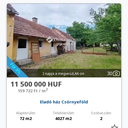
30
2 napja a megveszLAK-on
11 500 000 HUF
2
159 722 Ft / m
Eladó ház Csörnyeföld
Alapterület:
Telekterület:
Szobaszám:
72 m2
4027 m2
2