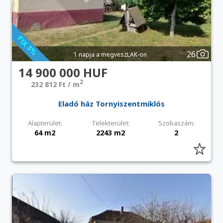
26
1 napja a megveszLAK-on
14 900 000 HUF
2
232 812 Ft / m
Eladó ház Tornyiszentmiklós
Alapterület:
Telekterület:
Szobaszám:
64 m2
2243 m2
2