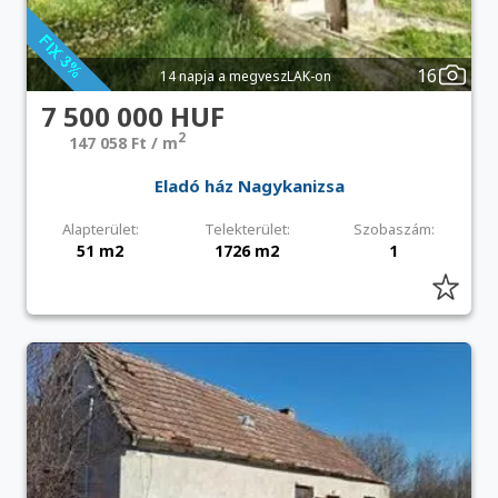
16
14 napja a megveszLAK-on
7 500 000 HUF
2
147 058 Ft / m
Eladó ház Nagykanizsa
Alapterület:
Telekterület:
Szobaszám:
51 m2
1726 m2
1