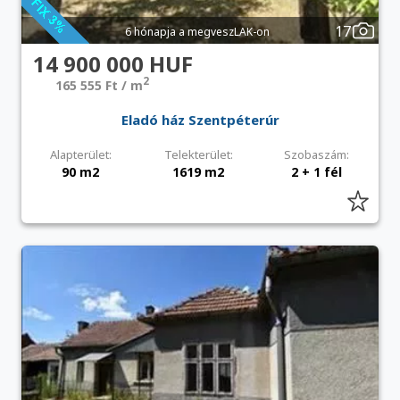
17
6 hónapja a megveszLAK-on
14 900 000 HUF
2
165 555 Ft / m
Eladó ház Szentpéterúr
Alapterület:
Telekterület:
Szobaszám:
90 m2
1619 m2
2 + 1 fél