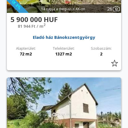
26
14 napja a megveszLAK-on
5 900 000 HUF
2
81 944 Ft / m
Eladó ház Bánokszentgyörgy
Alapterület:
Telekterület:
Szobaszám:
72 m2
1327 m2
2