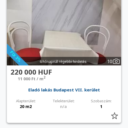
10
6 hónapnál régebbi hirdetés
220 000 HUF
2
11 000 Ft / m
Eladó lakás Budapest VII. kerület
Alapterület:
Telekterület:
Szobaszám:
20 m2
n/a
1