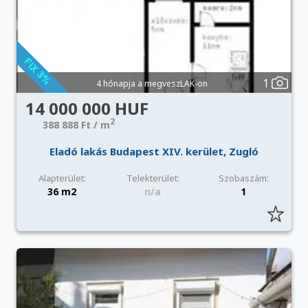
1
4 hónapja a megveszLAK-on
14 000 000 HUF
2
388 888 Ft / m
Eladó lakás Budapest XIV. kerület, Zugló
Alapterület:
Telekterület:
Szobaszám:
36 m2
n/a
1