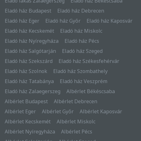
Eladó lakás Zalaegerszeg
Eladó ház Békéscsaba
Eladó ház Budapest
Eladó ház Debrecen
Eladó ház Eger
Eladó ház Győr
Eladó ház Kaposvár
Eladó ház Kecskemét
Eladó ház Miskolc
Eladó ház Nyíregyháza
Eladó ház Pécs
Eladó ház Salgótarján
Eladó ház Szeged
Eladó ház Szekszárd
Eladó ház Székesfehérvár
Eladó ház Szolnok
Eladó ház Szombathely
Eladó ház Tatabánya
Eladó ház Veszprém
Eladó ház Zalaegerszeg
Albérlet Békéscsaba
Albérlet Budapest
Albérlet Debrecen
Albérlet Eger
Albérlet Győr
Albérlet Kaposvár
Albérlet Kecskemét
Albérlet Miskolc
Albérlet Nyíregyháza
Albérlet Pécs