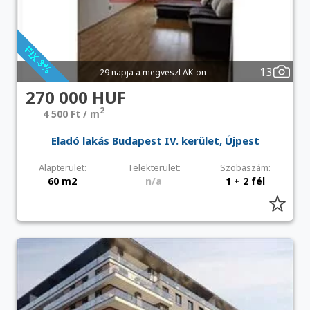
13
29 napja a megveszLAK-on
270 000 HUF
2
4 500 Ft / m
Eladó lakás Budapest IV. kerület, Újpest
Alapterület:
Telekterület:
Szobaszám:
60 m2
n/a
1 + 2 fél