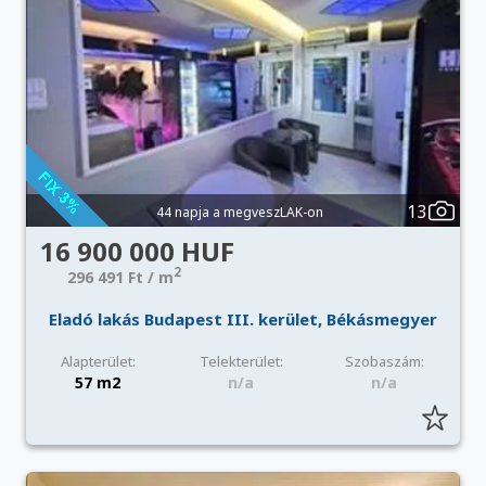
13
44 napja a megveszLAK-on
16 900 000 HUF
2
296 491 Ft / m
Eladó lakás Budapest III. kerület, Békásmegyer
Alapterület:
Telekterület:
Szobaszám:
57 m2
n/a
n/a