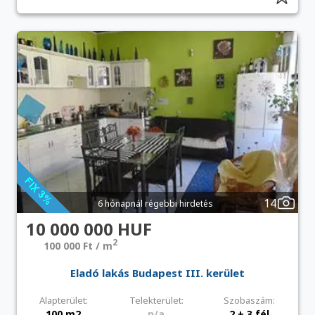
14
6 hónapnál régebbi hirdetés
10 000 000 HUF
2
100 000 Ft / m
Eladó lakás Budapest III. kerület
Alapterület:
Telekterület:
Szobaszám:
100 m2
n/a
2 + 3 fél