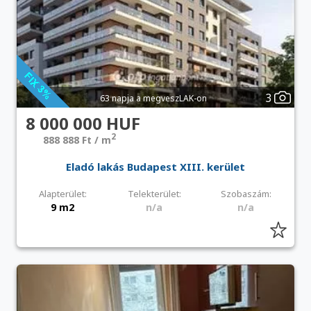
3
63 napja a megveszLAK-on
8 000 000 HUF
2
888 888 Ft / m
Eladó lakás Budapest XIII. kerület
Alapterület:
Telekterület:
Szobaszám:
9 m2
n/a
n/a