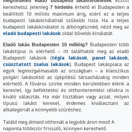
között
meghirdetett eladó budapesti lakáshirdetések
kereshetsz. Jelenleg
érhető el Budapesten a
7 hirdetés
beállított 10 milliós maximum árig, ezért ez a teljes
budapesti lakáskínálatnál szűkebb lista. Ha a teljes
budapesti lakáskínálatot is átböngésznéd, nézd meg az
eladó budapesti lakások
oldal bővebb kínálatát.
Budapesten több
Eladó lakás Budapesten 10 millióig?
lakástípus is elérhető – itt találhatók meg az eladó
Budapesti lakások (
tégla lakások
,
panel lakások
,
csúsztatott zsalus lakások
). Budapest lakáspiaca az
egyik legmozgalmasabb az országban – a klasszikus
polgári lakásoktól az újépítésű társasházakig minden
elérhető. A főváros szinte minden kerületében élénk a
kereslet, így befektetési és otthonteremtési célokra is
kiváló választás. Ha már tisztában vagy azzal, milyen
típusú lakást keresel, érdemes kiválasztani az
alkategóriát a könnyebb szűréshez.
Találd meg álmaid otthonát a legjobb áron most! A
naponta többször frissülő, könnyen kereshető