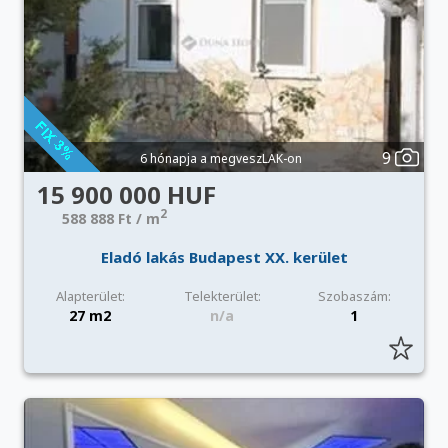
9
6 hónapja a megveszLAK-on
15 900 000 HUF
2
588 888 Ft / m
Eladó lakás Budapest XX. kerület
Alapterület:
Telekterület:
Szobaszám:
27 m2
n/a
1