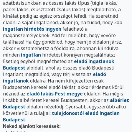
adatbázisunkban az összes lakás típus (tégla lakás,
panel lakás, csúsztatott zsalus lakás) megtalálható, a
kínálat pedig az egész országot lefedi. Ha szeretnéd
eladni a saját ingatlanod, akkor jó, ha tudod, hogy 3db
ingatlan hirdetés ingyen
feladható a
magánszemélyeknek. Add fel mielőbb, hogy vevőre
találhass! Ha úgy gondolod, hogy nem jó oldalon jársz,
akkor visszamehetsz a főoldalra, ahonnan kiindulva
minden
ingatlan
hirdetést könnyen megtalálhatsz.
Esetleg egyből megnézheted az
eladó ingatlanok
Budapest
aloldalt, ahol az összes eladó Budapesti
ingatlant megtalálod, vagy térj vissza az
eladó
ingatlanok
oldalra. Ha nem kifejezetten csak
Budapesten keresel eladó lakást, akkor érdemes körül
nézned az
eladó lakás Pest megye
oldalon. Ha mégis
inkább albérletet keresel Budapesten, akkor az
albérlet
Budapest
oldalon nézelődj. Gyorsabb, egyszerűbb alku
közvetlenül a tulajjal:
tulajdonostól eladó ingatlan
Budapest
.
Neked ajánlott keresések: