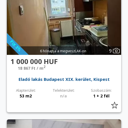
9
6 hónapja a megveszLAK-on
1 000 000 HUF
2
18 867 Ft / m
Eladó lakás Budapest XIX. kerület, Kispest
Alapterület:
Telekterület:
Szobaszám:
53 m2
n/a
1 + 2 fél