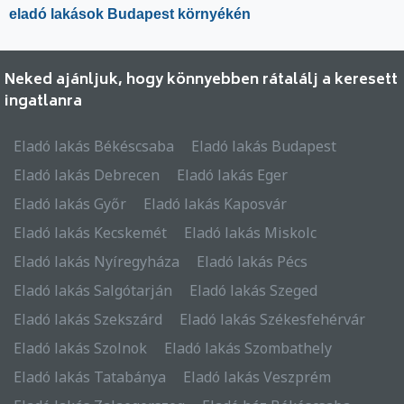
eladó lakások Budapest környékén
Neked ajánljuk, hogy könnyebben rátalálj a keresett
ingatlanra
Eladó lakás Békéscsaba
Eladó lakás Budapest
Eladó lakás Debrecen
Eladó lakás Eger
Eladó lakás Győr
Eladó lakás Kaposvár
Eladó lakás Kecskemét
Eladó lakás Miskolc
Eladó lakás Nyíregyháza
Eladó lakás Pécs
Eladó lakás Salgótarján
Eladó lakás Szeged
Eladó lakás Szekszárd
Eladó lakás Székesfehérvár
Eladó lakás Szolnok
Eladó lakás Szombathely
Eladó lakás Tatabánya
Eladó lakás Veszprém