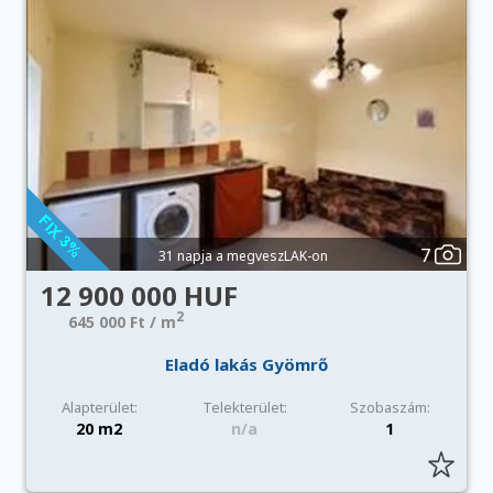
7
31 napja a megveszLAK-on
12 900 000 HUF
2
645 000 Ft / m
Eladó lakás Gyömrő
Alapterület:
Telekterület:
Szobaszám:
20 m2
n/a
1