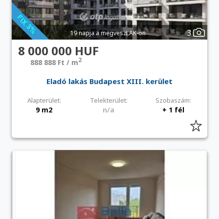
3
19 napja a megveszLAK-on
8 000 000 HUF
2
888 888 Ft / m
Eladó lakás Budapest XIII. kerület
Alapterület:
Telekterület:
Szobaszám:
9 m2
n/a
+ 1 fél