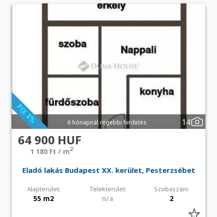
14
6 hónapnál régebbi hirdetés
64 900 HUF
2
1 180 Ft / m
Eladó lakás Budapest XX. kerület, Pesterzsébet
Alapterület:
Telekterület:
Szobaszám:
55 m2
n/a
2