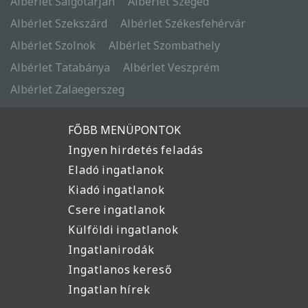
Albérlet Salgótarján
Albérlet Szeged
Albérlet Szekszárd
Albérlet Székesfehérvár
Albérlet Szolnok
Albérlet Szombathely
Albérlet Tatabánya
Albérlet Veszprém
Albérlet Zalaegerszeg
FŐBB MENÜPONTOK
Ingyen hirdetés feladás
Eladó ingatlanok
Kiadó ingatlanok
Csere ingatlanok
Külföldi ingatlanok
Ingatlanirodák
Ingatlanos kereső
Ingatlan hírek