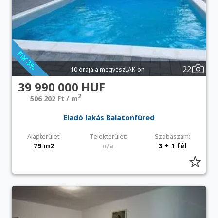
22
10 órája a megveszLAK-on
39 990 000 HUF
2
506 202 Ft / m
Eladó lakás Balatonfüred
Alapterület:
Telekterület:
Szobaszám:
79 m2
n/a
3 + 1 fél