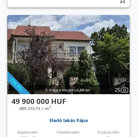
25
5 órája a megveszLAK-on
49 900 000 HUF
2
489 215 Ft / m
Eladó lakás Pápa
Alapterület:
Telekterület:
Szobaszám: