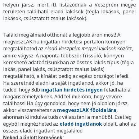
helyen jársz, mert itt listázódnak a Veszprém megye
területén található eladó lakások (tégla lakások, panel
lakások, csúsztatott zsalus lakások).
Találd meg álmaid otthonát a legjobb áron most! A
megveszLAK.hu ingatlan hirdetési portálon könnyen
megtalálhatod az
között,
eladó Veszprém megyei lakások
amire vágysz. A naponta többször frissülő, könnyen
kereshető adatbázisunkban az összes lakás típus (tégla
lakás, panel lakás, csúsztatott zsalus lakás)
megtalálható, a kínálat pedig az egész országot lefedi.
Ha szeretnéd eladni a saját ingatlanod, akkor jó, ha
tudod, hogy 3db
ingatlan hirdetés ingyen
feladható a
magánszemélyeknek. Add fel mielőbb, hogy vevőre
találhass! Ha úgy gondolod, hogy nem jó oldalon jársz,
akkor visszamehetsz a
megveszLAK főoldalára
,
ahonnan kiindulva tudsz választani a menüből. Esetleg
egyből megnézheted az
eladó ingatlanok
oldalt, ahol az
összes eladó ingatlant megtalálod.
Neked ajánlott keresések: