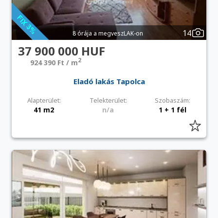
14
8 órája a megveszLAK-on
37 900 000 HUF
2
924 390 Ft / m
Eladó lakás Tapolca
Alapterület:
Telekterület:
Szobaszám:
41 m2
n/a
1 + 1 fél