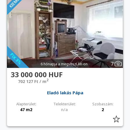
7
6 hónapja a megveszLAK-on
33 000 000 HUF
2
702 127 Ft / m
Eladó lakás Pápa
Alapterület:
Telekterület:
Szobaszám:
47 m2
n/a
2