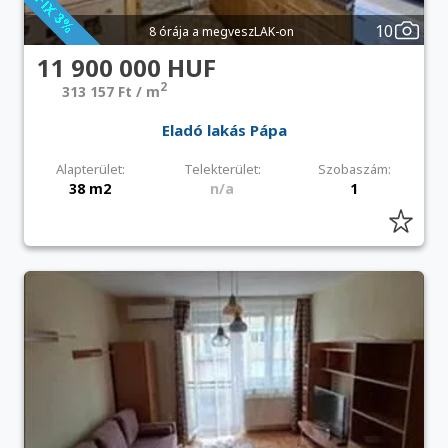
10
8 órája a megveszLAK-on
11 900 000 HUF
2
313 157 Ft / m
Eladó lakás Pápa
Alapterület:
Telekterület:
Szobaszám:
38 m2
n/a
1