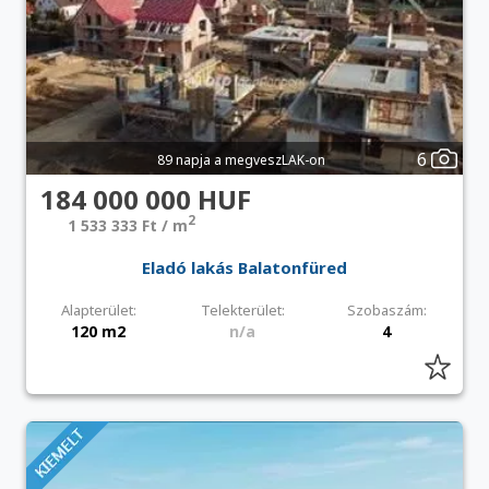
6
89 napja a megveszLAK-on
184 000 000 HUF
2
1 533 333 Ft / m
Eladó lakás Balatonfüred
Alapterület:
Telekterület:
Szobaszám:
120 m2
n/a
4