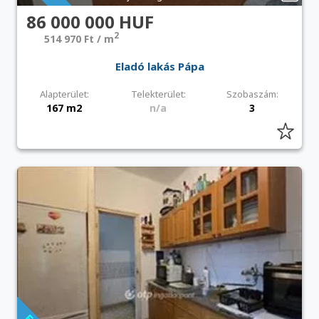
86 000 000 HUF
2
514 970 Ft / m
Eladó lakás Pápa
Alapterület:
Telekterület:
Szobaszám:
167 m2
n/a
3