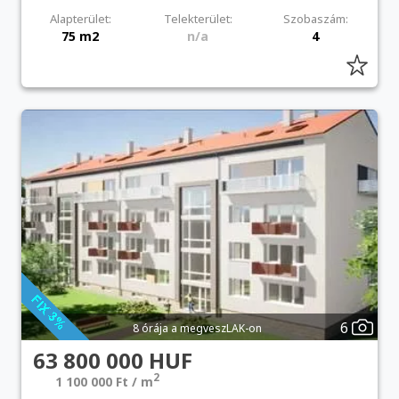
Alapterület:
Telekterület:
Szobaszám:
75 m2
n/a
4
6
8 órája a megveszLAK-on
63 800 000 HUF
2
1 100 000 Ft / m