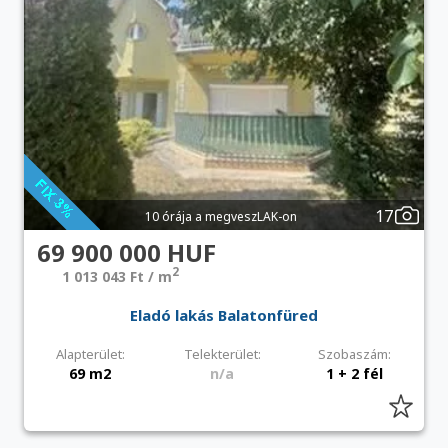
17
10 órája a megveszLAK-on
69 900 000 HUF
2
1 013 043 Ft / m
Eladó lakás Balatonfüred
Alapterület:
Telekterület:
Szobaszám:
69 m2
n/a
1 + 2 fél