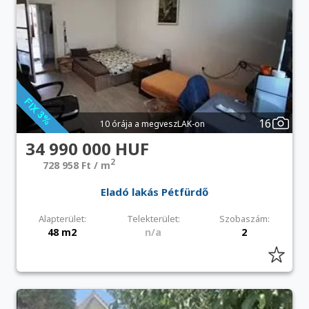
16
10 órája a megveszLAK-on
34 990 000 HUF
2
728 958 Ft / m
Eladó lakás Pétfürdő
Alapterület:
Telekterület:
Szobaszám:
48 m2
n/a
2