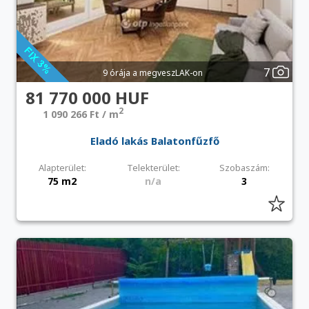
7
9 órája a megveszLAK-on
81 770 000 HUF
2
1 090 266 Ft / m
Eladó lakás Balatonfűzfő
Alapterület:
Telekterület:
Szobaszám:
75 m2
n/a
3