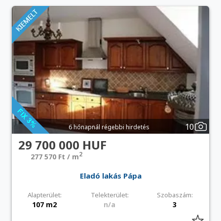
10
6 hónapnál régebbi hirdetés
29 700 000 HUF
2
277 570 Ft / m
Eladó lakás Pápa
Alapterület:
Telekterület:
Szobaszám:
107 m2
n/a
3