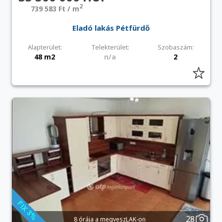
2
739 583 Ft / m
Eladó lakás Pétfürdő
Alapterület:
Telekterület:
Szobaszám:
48 m2
n/a
2
28
8 órája a megveszLAK-on