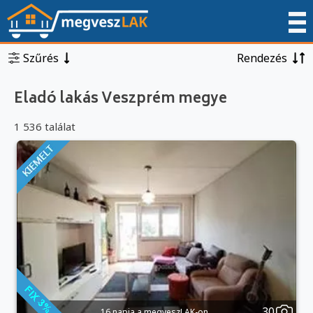
Szűrés
Rendezés
Eladó lakás Veszprém megye
1 536 találat
30
16 napja a megveszLAK-on