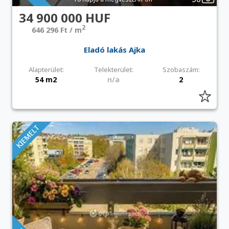
34 900 000 HUF
2
646 296 Ft / m
Eladó lakás Ajka
Alapterület:
Telekterület:
Szobaszám:
54 m2
n/a
2