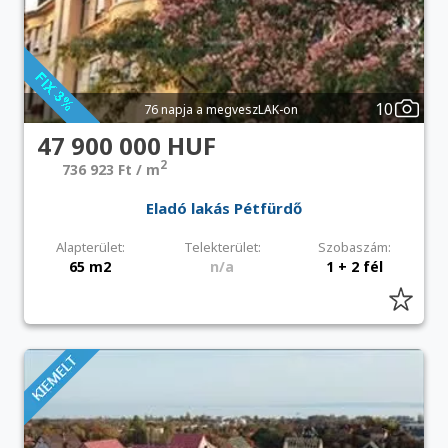
10
76 napja a megveszLAK-on
47 900 000 HUF
2
736 923 Ft / m
Eladó lakás Pétfürdő
Alapterület:
Telekterület:
Szobaszám:
65 m2
n/a
1 + 2 fél