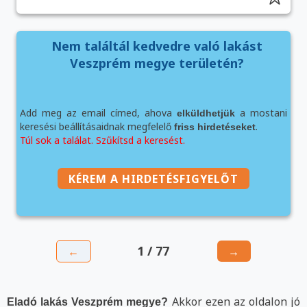
Nem találtál kedvedre való lakást
Veszprém megye területén?
Add meg az email címed, ahova
a mostani
elküldhetjük
keresési beállításaidnak megfelelő
.
friss hirdetéseket
Túl sok a találat. Szűkítsd a keresést.
KÉREM A HIRDETÉSFIGYELŐT
1 / 77
←
→
Akkor ezen az oldalon jó
Eladó lakás Veszprém megye?