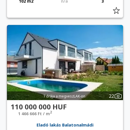
102 m2
n/a
3
22
7 órája a megveszLAK-on
110 000 000 HUF
2
1 466 666 Ft / m
Eladó lakás Balatonalmádi