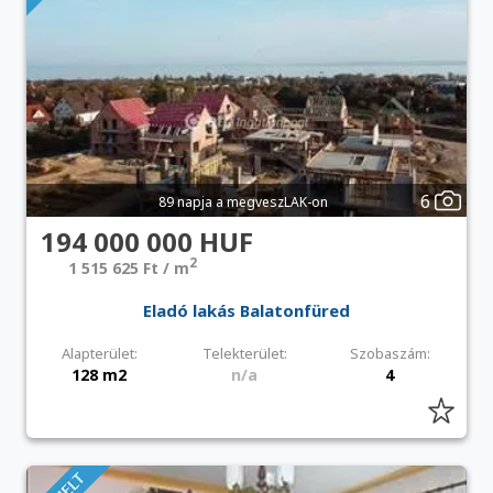
6
89 napja a megveszLAK-on
194 000 000 HUF
2
1 515 625 Ft / m
Eladó lakás Balatonfüred
Alapterület:
Telekterület:
Szobaszám:
128 m2
n/a
4