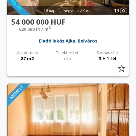
19
16 napja a megveszLAK-on
54 000 000 HUF
2
620 689 Ft / m
Eladó lakás Ajka, Belváros
Alapterület:
Telekterület:
Szobaszám:
87 m2
n/a
3 + 1 fél