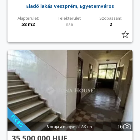
Eladó lakás Veszprém, Egyetemváros
Alapterület:
Telekterület:
Szobaszám:
58 m2
n/a
2
16
8 órája a megveszLAK-on
35 500 000 HUF