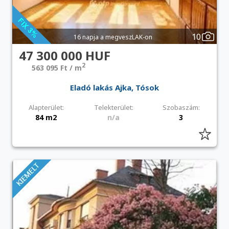
10
16 napja a megveszLAK-on
47 300 000 HUF
2
563 095 Ft / m
Eladó lakás Ajka, Tósok
Alapterület:
Telekterület:
Szobaszám:
84 m2
n/a
3