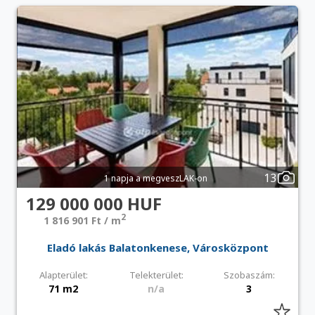
13
1 napja a megveszLAK-on
129 000 000 HUF
2
1 816 901 Ft / m
Eladó lakás Balatonkenese, Városközpont
Alapterület:
Telekterület:
Szobaszám:
71 m2
n/a
3