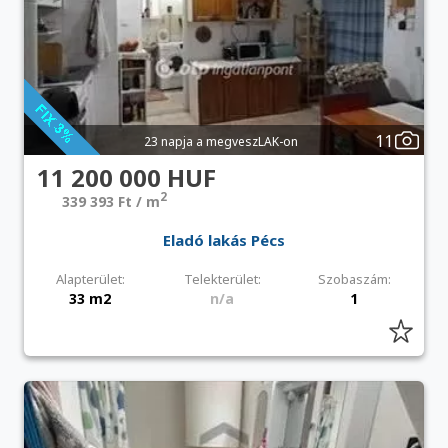
11
23 napja a megveszLAK-on
11 200 000 HUF
2
339 393 Ft / m
Eladó lakás Pécs
Alapterület:
Telekterület:
Szobaszám:
33 m2
n/a
1