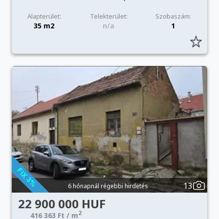
Alapterület:
Telekterület:
Szobaszám:
35 m2
n/a
1
13
6 hónapnál régebbi hirdetés
22 900 000 HUF
2
416 363 Ft / m