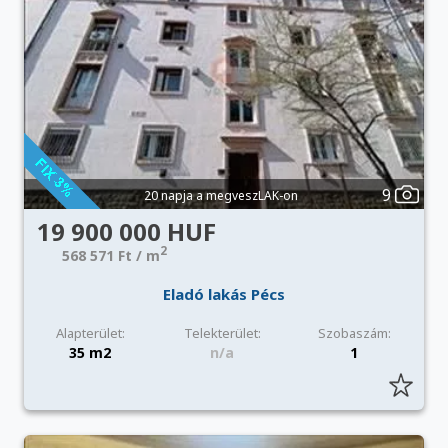
9
20 napja a megveszLAK-on
19 900 000 HUF
2
568 571 Ft / m
Eladó lakás Pécs
Alapterület:
Telekterület:
Szobaszám:
35 m2
n/a
1