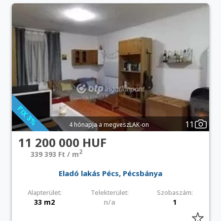
11
4 hónapja a megveszLAK-on
11 200 000 HUF
2
339 393 Ft / m
Eladó lakás Pécs, Pécsbánya
Alapterület:
Telekterület:
Szobaszám:
33 m2
n/a
1