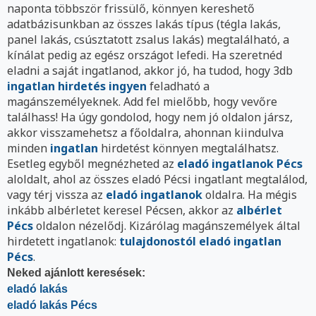
naponta többször frissülő, könnyen kereshető
adatbázisunkban az összes lakás típus (tégla lakás,
panel lakás, csúsztatott zsalus lakás) megtalálható, a
kínálat pedig az egész országot lefedi. Ha szeretnéd
eladni a saját ingatlanod, akkor jó, ha tudod, hogy 3db
ingatlan hirdetés ingyen
feladható a
magánszemélyeknek. Add fel mielőbb, hogy vevőre
találhass! Ha úgy gondolod, hogy nem jó oldalon jársz,
akkor visszamehetsz a főoldalra, ahonnan kiindulva
minden
ingatlan
hirdetést könnyen megtalálhatsz.
Esetleg egyből megnézheted az
eladó ingatlanok Pécs
aloldalt, ahol az összes eladó Pécsi ingatlant megtalálod,
vagy térj vissza az
eladó ingatlanok
oldalra. Ha mégis
inkább albérletet keresel Pécsen, akkor az
albérlet
Pécs
oldalon nézelődj. Kizárólag magánszemélyek által
hirdetett ingatlanok:
tulajdonostól eladó ingatlan
Pécs
.
Neked ajánlott keresések:
eladó lakás
eladó lakás Pécs