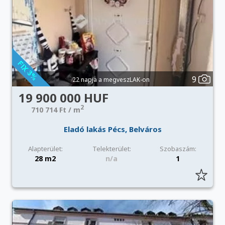
9
22 napja a megveszLAK-on
19 900 000 HUF
2
710 714 Ft / m
Eladó lakás Pécs, Belváros
Alapterület:
Telekterület:
Szobaszám:
28 m2
n/a
1