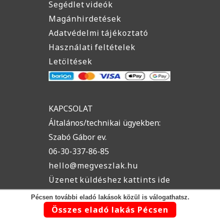
Segédlet videók
Magánhirdetések
Adatvédelmi tájékoztató
Használati feltételek
Letöltések
KAPCSOLAT
Általános/technikai ügyekben:
Szabó Gábor ev.
06-30-337-86-85
hello@megveszlak.hu
Üzenet küldéshez kattints ide
Pécsen további eladó lakások közül is válogathatsz.
Összes eladó lakás Pécsen