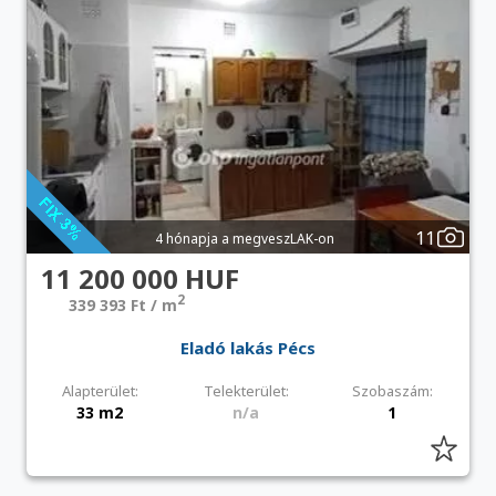
11
4 hónapja a megveszLAK-on
11 200 000 HUF
2
339 393 Ft / m
Eladó lakás Pécs
Alapterület:
Telekterület:
Szobaszám:
33 m2
n/a
1