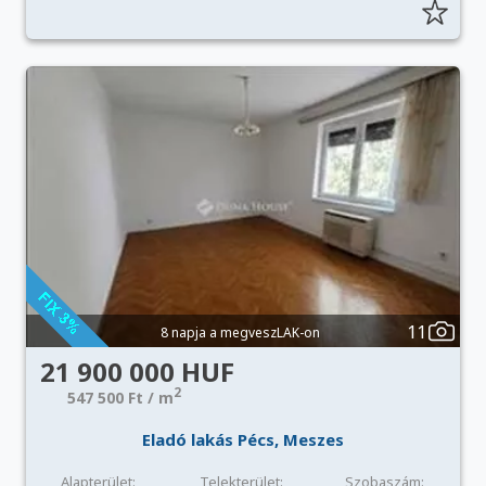
11
8 napja a megveszLAK-on
21 900 000 HUF
2
547 500 Ft / m
Eladó lakás Pécs, Meszes
Alapterület:
Telekterület:
Szobaszám: