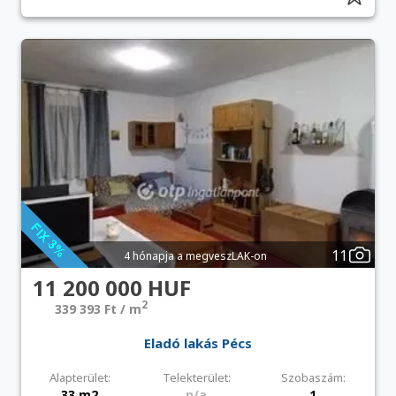
11
4 hónapja a megveszLAK-on
11 200 000 HUF
2
339 393 Ft / m
Eladó lakás Pécs
Alapterület:
Telekterület:
Szobaszám:
33 m2
n/a
1