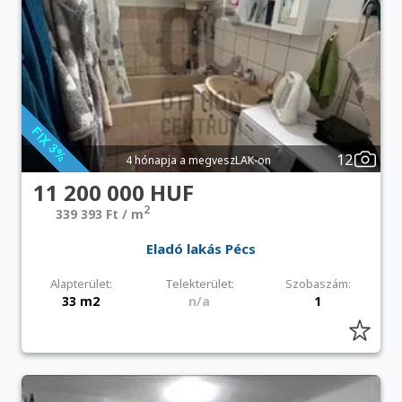
12
4 hónapja a megveszLAK-on
11 200 000 HUF
2
339 393 Ft / m
Eladó lakás Pécs
Alapterület:
Telekterület:
Szobaszám:
33 m2
n/a
1