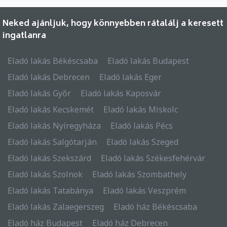
Neked ajánljuk, hogy könnyebben rátalálj a keresett
ingatlanra
Eladó lakás Békéscsaba
Eladó lakás Budapest
Eladó lakás Debrecen
Eladó lakás Eger
Eladó lakás Győr
Eladó lakás Kaposvár
Eladó lakás Kecskemét
Eladó lakás Miskolc
Eladó lakás Nyíregyháza
Eladó lakás Pécs
Eladó lakás Salgótarján
Eladó lakás Szeged
Eladó lakás Szekszárd
Eladó lakás Székesfehérvár
Eladó lakás Szolnok
Eladó lakás Szombathely
Eladó lakás Tatabánya
Eladó lakás Veszprém
Eladó lakás Zalaegerszeg
Eladó ház Békéscsaba
Eladó ház Budapest
Eladó ház Debrecen