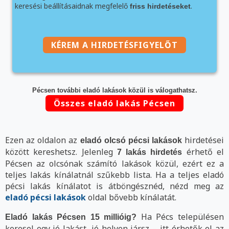
keresési beállításaidnak megfelelő
.
friss hirdetéseket
KÉREM A HIRDETÉSFIGYELŐT
Pécsen további eladó lakások közül is válogathatsz.
Összes eladó lakás Pécsen
Ezen az oldalon az
hirdetései
eladó olcsó pécsi lakások
között kereshetsz. Jelenleg
érhető el
7 lakás hirdetés
Pécsen az olcsónak számító lakások közül, ezért ez a
teljes lakás kínálatnál szűkebb lista. Ha a teljes eladó
pécsi lakás kínálatot is átböngésznéd, nézd meg az
eladó pécsi lakások
oldal bővebb kínálatát.
Ha Pécs településen
Eladó lakás Pécsen 15 millióig?
keresel egy jó lakást, jó helyen jársz – itt érhetők el az