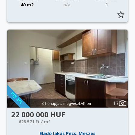
40 m2
n/a
1
13
6 hónapja a megveszLAK-on
22 000 000 HUF
2
628 571 Ft / m
Eladó lakás Pécs, Meszes