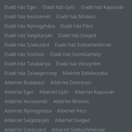
Eladó ház Eger
Eladó ház Győr
Eladó ház Kaposvár
Eladó ház Kecskemét
Eladó ház Miskolc
Eladó ház Nyíregyháza
Eladó ház Pécs
Eladó ház Salgótarján
Eladó ház Szeged
Eladó ház Szekszárd
Eladó ház Székesfehérvár
Eladó ház Szolnok
Eladó ház Szombathely
Eladó ház Tatabánya
Eladó ház Veszprém
Eladó ház Zalaegerszeg
Albérlet Békéscsaba
Albérlet Budapest
Albérlet Debrecen
Albérlet Eger
Albérlet Győr
Albérlet Kaposvár
Albérlet Kecskemét
Albérlet Miskolc
Albérlet Nyíregyháza
Albérlet Pécs
Albérlet Salgótarján
Albérlet Szeged
Albérlet Szekszárd
Albérlet Székesfehérvár