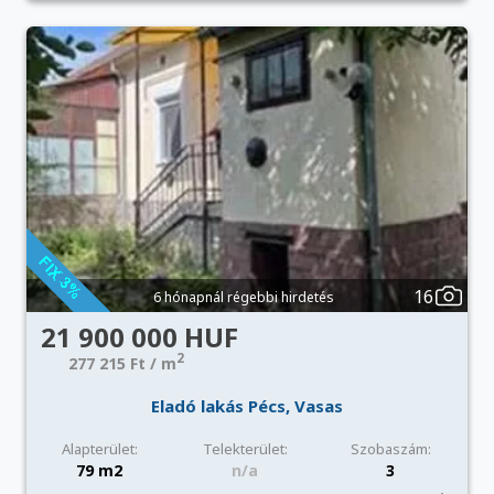
16
6 hónapnál régebbi hirdetés
21 900 000 HUF
2
277 215 Ft / m
Eladó lakás Pécs, Vasas
Alapterület:
Telekterület:
Szobaszám:
79 m2
n/a
3