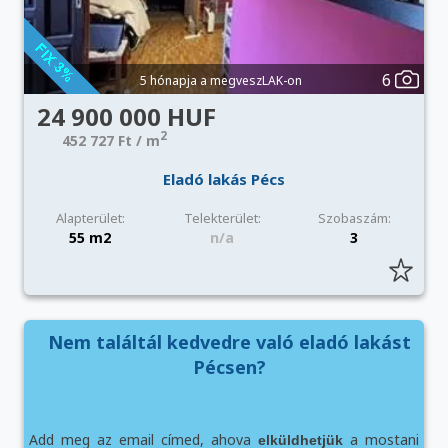
6
5 hónapja a megveszLAK-on
24 900 000 HUF
2
452 727 Ft / m
Eladó lakás Pécs
Alapterület:
Telekterület:
Szobaszám:
55 m2
n/a
3
Nem találtál kedvedre való eladó lakást
Pécsen?
Add meg az email címed, ahova
a mostani
elküldhetjük