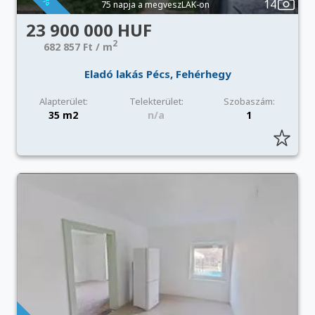
14
75 napja a megveszLAK-on
23 900 000 HUF
2
682 857 Ft / m
Eladó lakás Pécs, Fehérhegy
Alapterület:
Telekterület:
Szobaszám:
35 m2
n/a
1