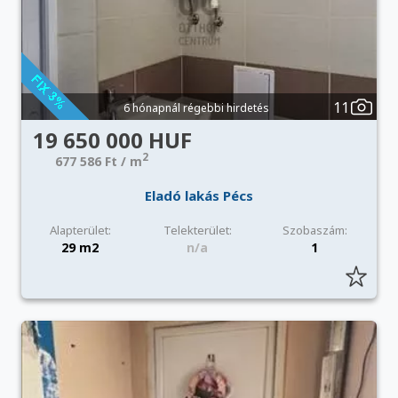
11
6 hónapnál régebbi hirdetés
19 650 000 HUF
2
677 586 Ft / m
Eladó lakás Pécs
Alapterület:
Telekterület:
Szobaszám:
29 m2
n/a
1