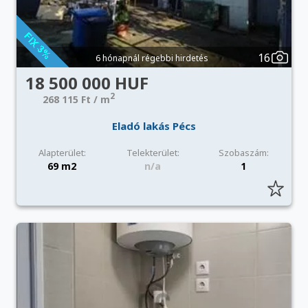
16
6 hónapnál régebbi hirdetés
18 500 000 HUF
2
268 115 Ft / m
Eladó lakás Pécs
Alapterület:
Telekterület:
Szobaszám:
69 m2
n/a
1