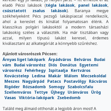
eladó Pécsi lakások (
tégla lakások
,
panel lakások
,
csúsztatott zsalus lakások
). Baranya megye
székhelyeként Pécs pezsgő lakáspiaccal rendelkezik,
ahol a kereslet és kínálat folyamatosan élénk. A
klasszikus polgári lakásoktól a modern társasházi
lakásokig széles a választék. Ha már tisztában vagy
azzal, milyen típusú lakást keresel, érdemes
kiválasztani az alkategóriát a könnyebb szűréshez.
Ajánlott városrészek Pécsen:
Árnyas liget lakópark
Árpádváros
Belváros
Budai
vám
Budai városrész
Diós
Donátus
Egyetemi
városrész
Fehérhegy
Ispitaalja
Kertváros
Kovácstelep
Ledina
Makár
Málom
Mecsekoldal
Meszes
Nagyárpád
Patacs
Postavölgy
Rácváros
Rigóder
Rózsadomb
Somogy
Szabolcsfalu
Szellemváros
Tettye
Újhegy
Uránváros
Ürög
Vasas
Viktória-lakópark
Zsebedomb
Találd meg álmaid otthonát a legjobb áron most! A