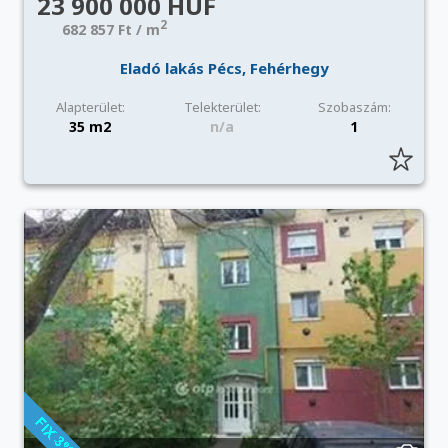
23 900 000 HUF
2
682 857 Ft / m
Eladó lakás Pécs, Fehérhegy
Alapterület:
Telekterület:
Szobaszám:
35 m2
n/a
1