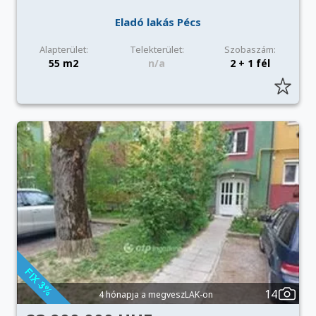
Eladó lakás Pécs
Alapterület:
Telekterület:
Szobaszám:
55 m2
n/a
2 + 1 fél
14
4 hónapja a megveszLAK-on