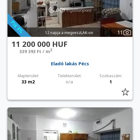
11
12 napja a megveszLAK-on
11 200 000 HUF
2
339 393 Ft / m
Eladó lakás Pécs
Alapterület:
Telekterület:
Szobaszám:
33 m2
n/a
1