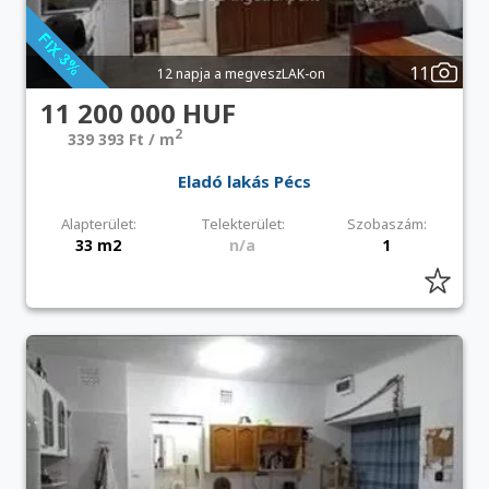
11
12 napja a megveszLAK-on
11 200 000 HUF
2
339 393 Ft / m
Eladó lakás Pécs
Alapterület:
Telekterület:
Szobaszám:
33 m2
n/a
1