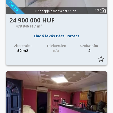
12
6 hónapja a megveszLAK-on
24 900 000 HUF
2
478 846 Ft / m
Eladó lakás Pécs, Patacs
Alapterület:
Telekterület:
Szobaszám:
52 m2
n/a
2