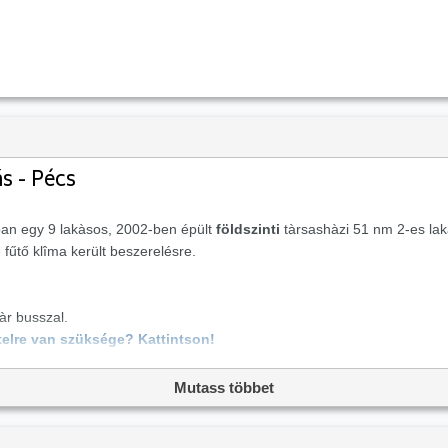
ás - Pécs
ban egy 9 lakàsos, 2002-ben épült
földszinti
tàrsashàzi 51 nm 2-es lakà
 fűtő klîma került beszerelésre.
àr busszal.
telre van szüksége? Kattintson!
Mutass többet
akás?
Vedd fel a kapcsolatot a hirdetővel, és tudj meg többet erről 
éssz tovább a megveszLAK
ingatlan
kínálatában. Ennek az eladó laká
2
10 HUF/m
.