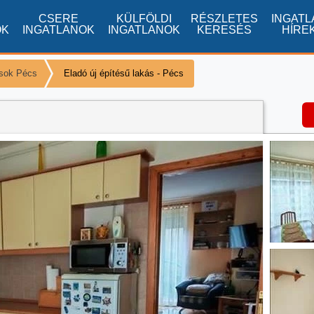
CSERE
KÜLFÖLDI
RÉSZLETES
INGATL
OK
INGATLANOK
INGATLANOK
KERESÉS
HÍRE
ások Pécs
Eladó új építésű lakás - Pécs