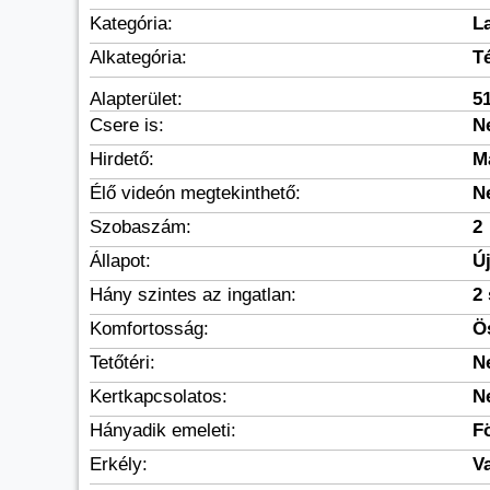
Kategória:
L
Alkategória:
T
Alapterület:
5
Csere is:
N
Hirdető:
M
Élő videón megtekinthető:
N
Szobaszám:
2
Állapot:
Új
Hány szintes az ingatlan:
2 
Komfortosság:
Ö
Tetőtéri:
N
Kertkapcsolatos:
N
Hányadik emeleti:
F
Erkély:
V