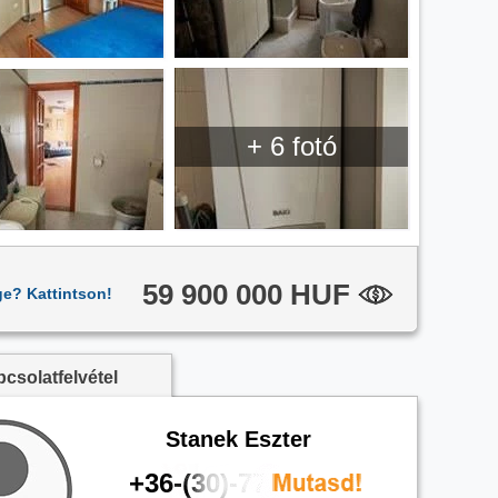
+ 6 fotó
59 900 000 HUF
ge? Kattintson!
csolatfelvétel
Stanek Eszter
+36-(30)-779-7410