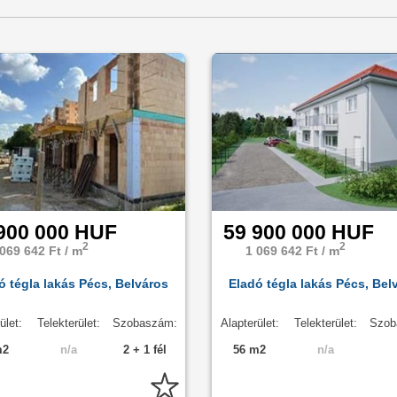
t is böngészhetsz. Ha van kedved, akkor böngészhetsz a
Stanek Eszt
900 000 HUF
59 900 000 HUF
2
2
 069 642 Ft / m
1 069 642 Ft / m
ó tégla lakás Pécs, Belváros
Eladó tégla lakás Pécs, Bel
ület:
Telekterület:
Szobaszám:
Alapterület:
Telekterület:
Szob
m2
n/a
2 + 1 fél
56 m2
n/a