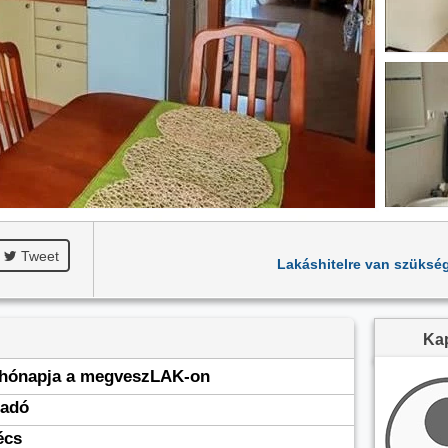
Tweet
Lakáshitelre van szüksé
Kap
 hónapja a megveszLAK-on
ladó
écs