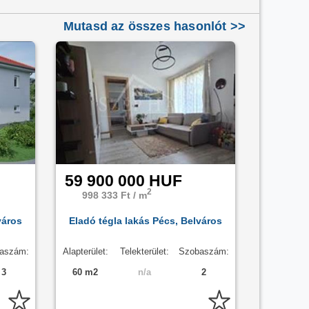
er
összes hirdetése között.
Mutasd az összes hasonlót >>
59 900 000 HUF
2
998 333 Ft / m
város
Eladó tégla lakás Pécs, Belváros
aszám:
Alapterület:
Telekterület:
Szobaszám:
3
60 m2
n/a
2