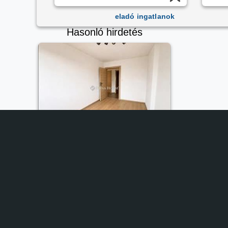
eladó ingatlanok
Hasonló hirdetés
59 900 000 HUF
2
1 222 448 Ft / m
Eladó tégla lakás Pécs
Alapterület:
Telekterület:
Szobaszám:
49 m2
n/a
2