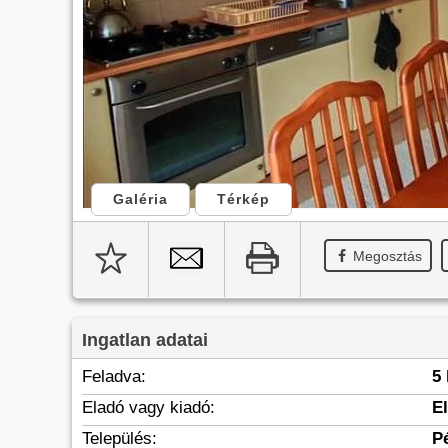
Galéria
Térkép
Megosztás
Ingatlan adatai
Feladva:
5
Eladó vagy kiadó:
E
Település:
P