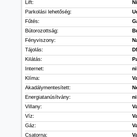
Lift:
N
Parkolási lehetőség:
U
Fűtés:
G
Bútorozottság:
B
Fényviszony:
N
Tájolás:
D
Kilátás:
P
Internet:
n
Klíma:
V
Akadálymentesített:
N
Energiatanúsítvány:
n
Villany:
V
Víz:
V
Gáz:
V
Csatorna:
V