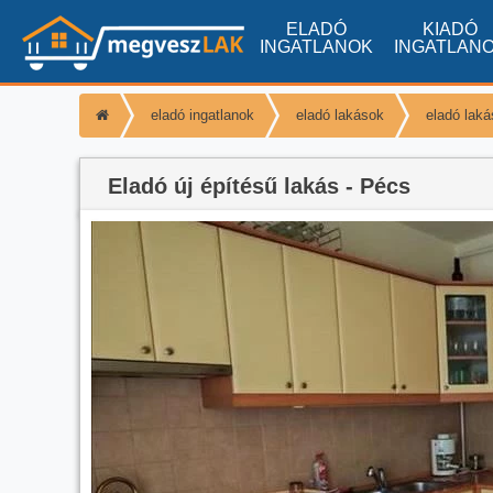
ELADÓ
KIADÓ
INGATLANOK
INGATLAN
eladó ingatlanok
eladó lakások
eladó lak
Eladó új építésű lakás - Pécs