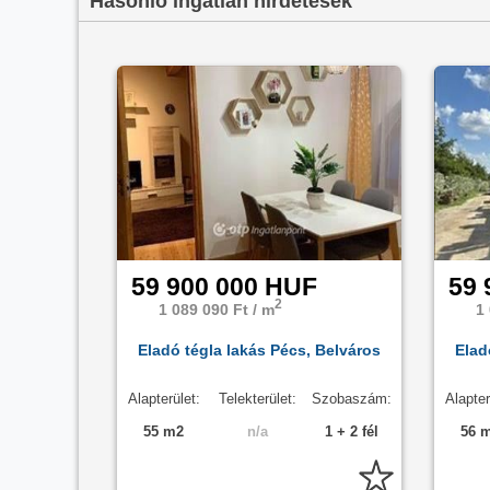
Hasonló ingatlan hirdetések
Az
eladó lakások
menüpontban további hirdetések közöt
59 900 000 HUF
59 
2
1 089 090 Ft / m
1
Eladó tégla lakás Pécs, Belváros
Elad
Alapterület:
Telekterület:
Szobaszám:
Alapter
55 m2
n/a
1 + 2 fél
56 