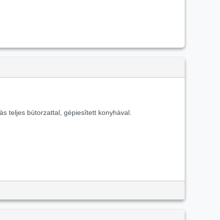
s teljes bútorzattal, gépiesîtett konyhàval.
az eladó tégla lakásról!
Ha gondolod nézelődj tovább az
snak az ára
59 900 000 HUF
és mivel az alapterülete
51