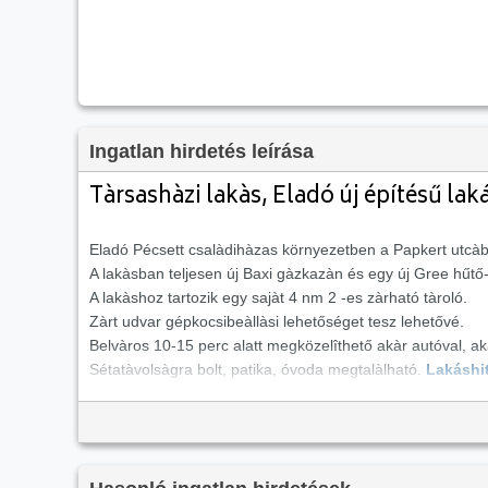
Ingatlan hirdetés leírása
Tàrsashàzi lakàs, Eladó új építésű lak
Eladó Pécsett csalàdihàzas környezetben a Papkert utcà
A lakàsban teljesen új Baxi gàzkazàn és egy új Gree hűtő-
A lakàshoz tartozik egy sajàt 4 nm 2 -es zàrható tàroló.
Zàrt udvar gépkocsibeàllàsi lehetőséget tesz lehetővé.
Belvàros 10-15 perc alatt megközelîthető akàr autóval, ak
Sétatàvolsàgra bolt, patika, óvoda megtalàlható.
Lakáshi
Tetszett ez az
eladó pécsi új építésű 2 szobás tégla l
eladó lakás Pécs
oldal hirdetései között, vagy böng
négyzetméter, ezért az átlagos négyzetméterára
1 174 5