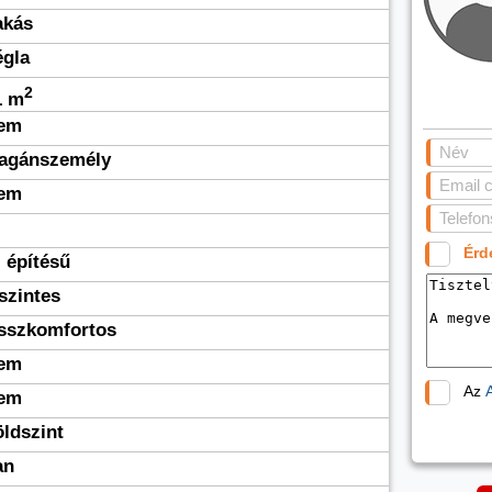
akás
égla
2
1 m
em
agánszemély
em
Érd
 építésű
szintes
sszkomfortos
em
Az
em
öldszint
an