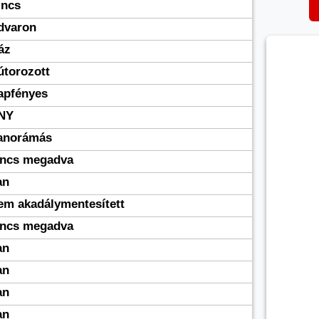
incs
dvaron
áz
útorozott
apfényes
NY
anorámás
incs megadva
an
em akadálymentesített
incs megadva
an
an
an
an