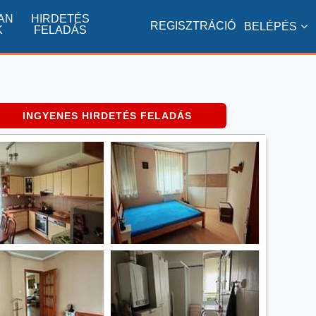
AN
HIRDETÉS
REGISZTRÁCIÓ
BELÉPÉS
K
FELADÁS
INGYENES HIRDETÉS FELADÁS