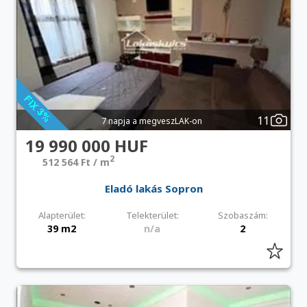
11
7 napja a megveszLAK-on
19 990 000 HUF
2
512 564 Ft / m
Eladó lakás Sopron
Alapterület:
Telekterület:
Szobaszám:
39 m2
n/a
2