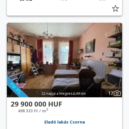
17
22 napja a megveszLAK-on
29 900 000 HUF
2
498 333 Ft / m
Eladó lakás Csorna