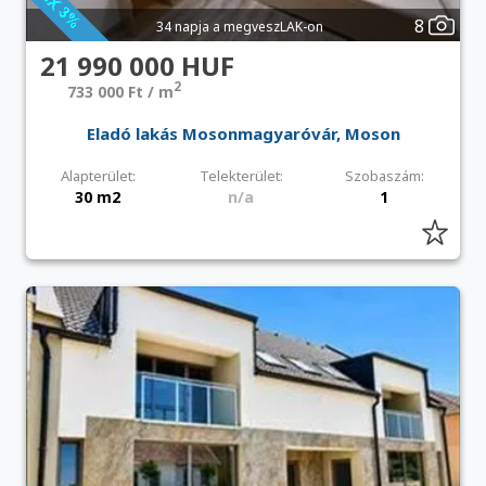
8
34 napja a megveszLAK-on
21 990 000 HUF
2
733 000 Ft / m
Eladó lakás Mosonmagyaróvár, Moson
Alapterület:
Telekterület:
Szobaszám:
30 m2
n/a
1