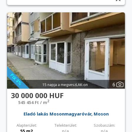
6
15 napja a megveszLAK-on
30 000 000 HUF
2
545 454 Ft / m
Eladó lakás Mosonmagyaróvár, Moson
Alapterület:
Telekterület:
Szobaszám:
55 m2
n/a
n/a