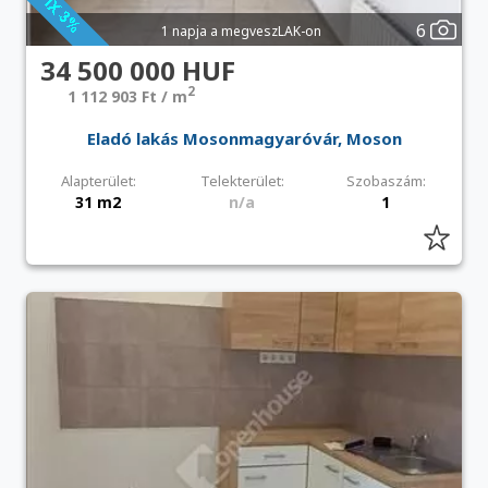
6
1 napja a megveszLAK-on
34 500 000 HUF
2
1 112 903 Ft / m
Eladó lakás Mosonmagyaróvár, Moson
Alapterület:
Telekterület:
Szobaszám:
31 m2
n/a
1