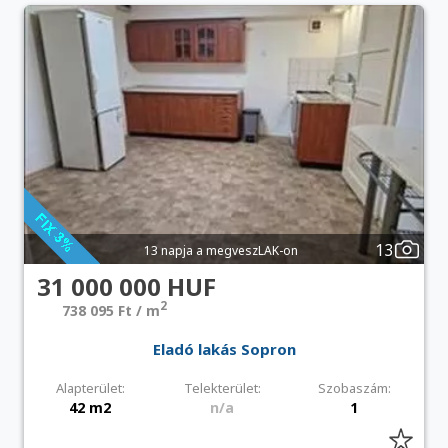
13
13 napja a megveszLAK-on
31 000 000 HUF
2
738 095 Ft / m
Eladó lakás Sopron
Alapterület:
Telekterület:
Szobaszám:
42 m2
n/a
1