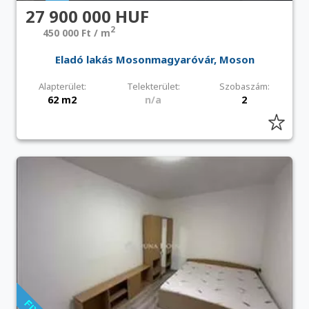
27 900 000 HUF
2
450 000 Ft / m
Eladó lakás Mosonmagyaróvár, Moson
Alapterület:
Telekterület:
Szobaszám:
62 m2
n/a
2