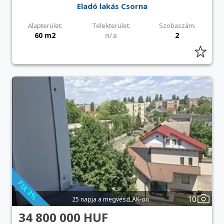
Eladó lakás Csorna
Alapterület:
Telekterület:
Szobaszám:
60 m2
n/a
2
10
25 napja a megveszLAK-on
34 800 000 HUF