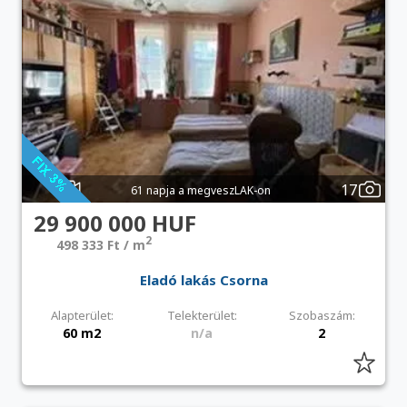
17
61 napja a megveszLAK-on
29 900 000 HUF
2
498 333 Ft / m
Eladó lakás Csorna
Alapterület:
Telekterület:
Szobaszám:
60 m2
n/a
2