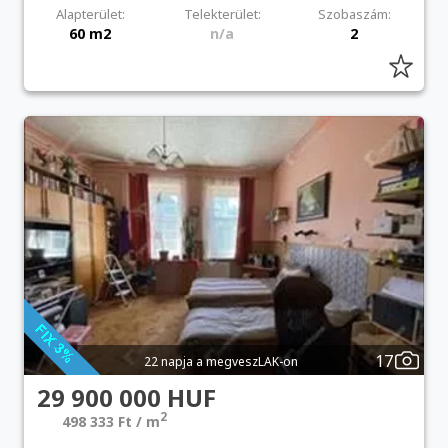
Alapterület:
Telekterület:
Szobaszám:
60 m2
n/a
2
17
22 napja a megveszLAK-on
29 900 000 HUF
2
498 333 Ft / m