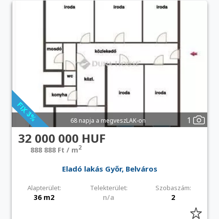
1
68 napja a megveszLAK-on
32 000 000 HUF
2
888 888 Ft / m
Eladó lakás Győr, Belváros
Alapterület:
Telekterület:
Szobaszám:
36 m2
n/a
2