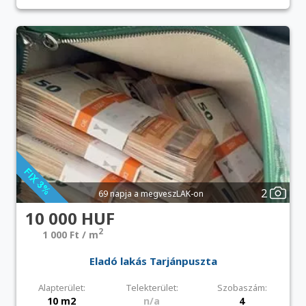
2
69 napja a megveszLAK-on
10 000 HUF
2
1 000 Ft / m
Eladó lakás Tarjánpuszta
Alapterület:
Telekterület:
Szobaszám:
10 m2
n/a
4