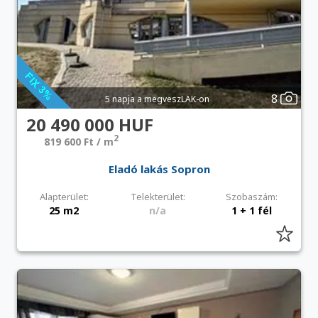
8
5 napja a megveszLAK-on
20 490 000 HUF
2
819 600 Ft / m
Eladó lakás Sopron
Alapterület:
Telekterület:
Szobaszám:
25 m2
n/a
1 + 1 fél