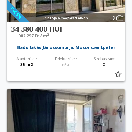
9
34 napja a megveszLAK-on
34 380 400 HUF
2
982 297 Ft / m
Eladó lakás Jánossomorja, Mosonszentpéter
Alapterület:
Telekterület:
Szobaszám:
35 m2
n/a
2