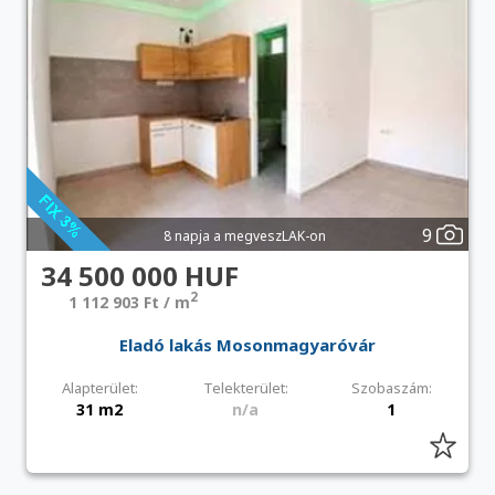
9
8 napja a megveszLAK-on
34 500 000 HUF
2
1 112 903 Ft / m
Eladó lakás Mosonmagyaróvár
Alapterület:
Telekterület:
Szobaszám:
31 m2
n/a
1