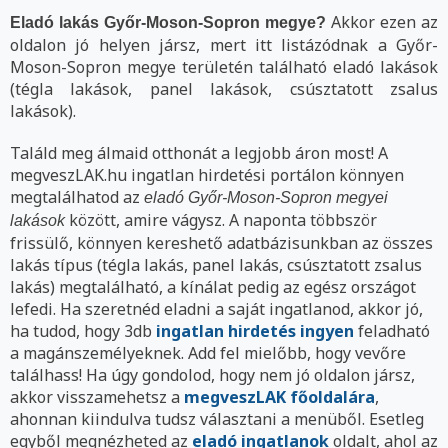
Akkor ezen az
Eladó lakás Győr-Moson-Sopron megye?
oldalon jó helyen jársz, mert itt listázódnak a Győr-
Moson-Sopron megye területén található eladó lakások
(tégla lakások, panel lakások, csúsztatott zsalus
lakások).
Találd meg álmaid otthonát a legjobb áron most! A
megveszLAK.hu ingatlan hirdetési portálon könnyen
megtalálhatod az
eladó Győr-Moson-Sopron megyei
között, amire vágysz. A naponta többször
lakások
frissülő, könnyen kereshető adatbázisunkban az összes
lakás típus (tégla lakás, panel lakás, csúsztatott zsalus
lakás) megtalálható, a kínálat pedig az egész országot
lefedi. Ha szeretnéd eladni a saját ingatlanod, akkor jó,
ha tudod, hogy 3db
ingatlan hirdetés ingyen
feladható
a magánszemélyeknek. Add fel mielőbb, hogy vevőre
találhass! Ha úgy gondolod, hogy nem jó oldalon jársz,
akkor visszamehetsz a
megveszLAK főoldalára
,
ahonnan kiindulva tudsz választani a menüből. Esetleg
egyből megnézheted az
eladó ingatlanok
oldalt, ahol az