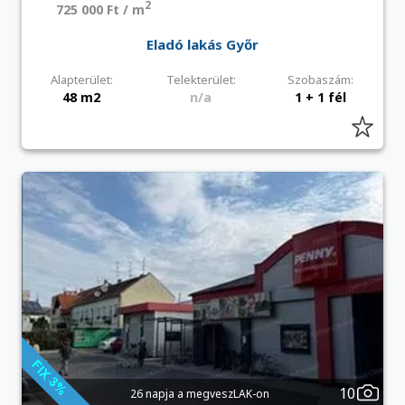
2
725 000 Ft / m
Eladó lakás Győr
Alapterület:
Telekterület:
Szobaszám:
48 m2
n/a
1 + 1 fél
10
26 napja a megveszLAK-on