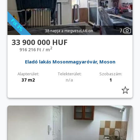
7
38 napja a megveszLAK-on
33 900 000 HUF
2
916 216 Ft / m
Eladó lakás Mosonmagyaróvár, Moson
Alapterület:
Telekterület:
Szobaszám:
37 m2
n/a
1