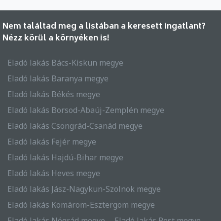
Nem találtad meg a listában a keresett ingatlant?
Nézz körül a környéken is!
Eladó lakás Bács-Kiskun megye
Eladó lakás Baranya megye
Eladó lakás Békés megye
Eladó lakás Borsod-Abaúj-Zemplén megye
Eladó lakás Csongrád-Csanád megye
Eladó lakás Fejér megye
Eladó lakás Hajdú-Bihar megye
Eladó lakás Heves megye
Eladó lakás Jász-Nagykun-Szolnok megye
Eladó lakás Komárom-Esztergom megye
Eladó lakás Nógrád megye
Eladó lakás Pest megye