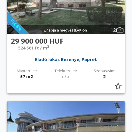
12
2 napja a megveszLAK-on
29 900 000 HUF
2
524 561 Ft / m
Eladó lakás Bezenye, Paprét
Alapterület:
Telekterület:
Szobaszám:
57 m2
n/a
2