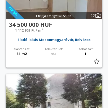
22
1 napja a megveszLAK-on
34 500 000 HUF
2
1 112 903 Ft / m
Eladó lakás Mosonmagyaróvár, Belváros
Alapterület:
Telekterület:
Szobaszám:
31 m2
n/a
1