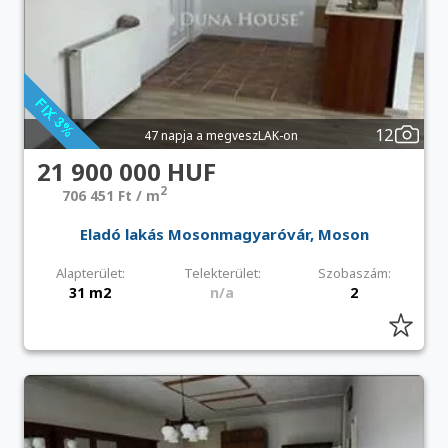
12
47 napja a megveszLAK-on
21 900 000 HUF
2
706 451 Ft / m
Eladó lakás Mosonmagyaróvár, Moson
Alapterület:
Telekterület:
Szobaszám:
31 m2
n/a
2