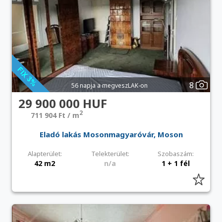
8
56 napja a megveszLAK-on
29 900 000 HUF
2
711 904 Ft / m
Eladó lakás Mosonmagyaróvár, Moson
Alapterület:
Telekterület:
Szobaszám:
42 m2
n/a
1 + 1 fél