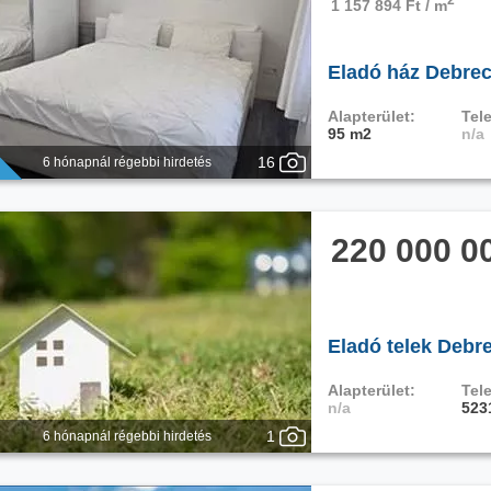
1 157 894 Ft / m
Eladó ház Debrec
Alapterület:
Tele
95 m2
n/a
16
6 hónapnál régebbi hirdetés
220 000 0
Eladó telek Debr
Alapterület:
Tele
n/a
523
1
6 hónapnál régebbi hirdetés