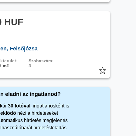
0 HUF
en, Felsőjózsa
kterület:
Szobaszám:
5 m2
4
n eladni az ingatlanod?
kár
30 fotóval
, ingatlanosként is
rdeklődő
nézi a hirdetéseket
automatikus hirdetés megjelenés
elhasználóbarát hirdetésfeladás