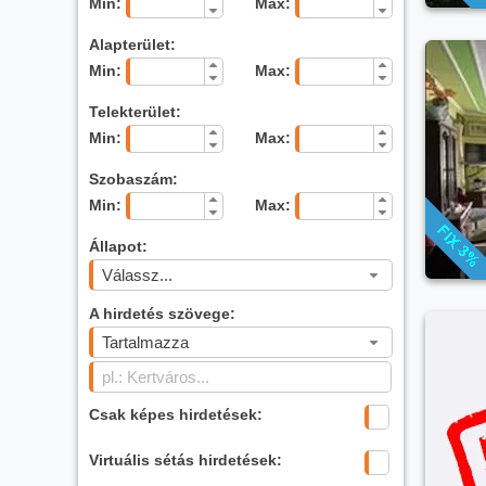
Min:
Max:
Alapterület:
Min:
Max:
Telekterület:
Min:
Max:
Szobaszám:
Min:
Max:
Állapot:
Válassz...
A hirdetés szövege:
Tartalmazza
Csak képes hirdetések:
Virtuális sétás hirdetések: