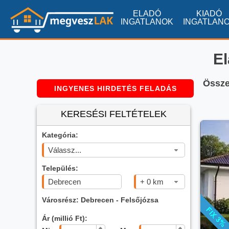
ELADÓ
KIADÓ
INGATLANOK
INGATLAN
El
Összes
INGYENES HIRDETÉS FELADÁS
KERESÉSI FELTÉTELEK
Kategória:
Válassz...
Település:
+ 0 km
Városrész: Debrecen - Felsőjózsa
Ár (millió Ft):