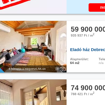
IN
59 900 00
2
935 937 Ft / m
Eladó ház Debrec
Alapterület:
Tele
64 m2
n/a
19
4 hónapja a megveszLAK-on
74 900 00
2
788 421 Ft / m