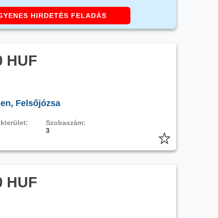
GYENES HIRDETÉS FELADÁS
0 HUF
en, Felsőjózsa
kterület:
Szobaszám:
3
0 HUF