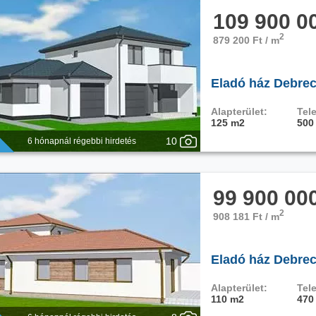
109 900 0
2
879 200 Ft / m
Eladó ház Debrec
Alapterület:
Tele
125 m2
500
10
6 hónapnál régebbi hirdetés
99 900 00
2
908 181 Ft / m
Eladó ház Debrec
Alapterület:
Tele
110 m2
470