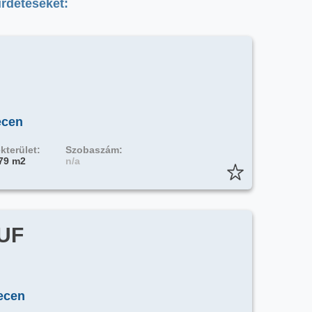
irdetéseket:
ecen
kterület:
Szobaszám:
79 m2
n/a
HUF
ecen