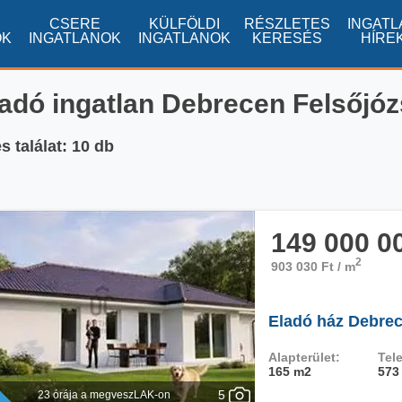
CSERE
KÜLFÖLDI
RÉSZLETES
INGATL
OK
INGATLANOK
INGATLANOK
KERESÉS
HÍRE
adó ingatlan Debrecen Felsőjó
 találat: 10 db
149 000 0
2
903 030 Ft / m
Eladó ház Debrec
Alapterület:
Tele
165 m2
573
5
23 órája a megveszLAK-on