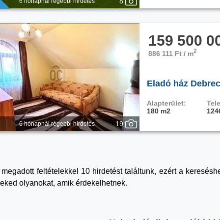
8
6 hónapnál régebbi hirdetés
159 500 0
2
886 111 Ft / m
Eladó ház Debrec
Alapterület:
Tele
180 m2
124
19
6 hónapnál régebbi hirdetés
 megadott feltételekkel 10 hirdetést találtunk, ezért a keresé
eked olyanokat, amik érdekelhetnek.