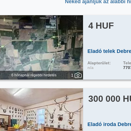
Neked ajánljuk az alábbi h
4 HUF
Eladó telek Debr
Alapterület:
Tele
n/a
770
1
6 hónapnál régebbi hirdetés
300 000 
Eladó iroda Debr