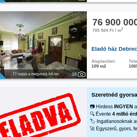
76 900 00
2
705 504 Ft / m
Eladó ház Debrec
Alapterület:
Tele
109 m2
106
18
77 napja a megveszLAK-on
Szeretnéd gyorsa
📷 Hirdess
INGYEN
a
🔍 Évente
4 millió é
🏷️ Ingatlanosoknak 
🚀 Egyszerű, gyors, f