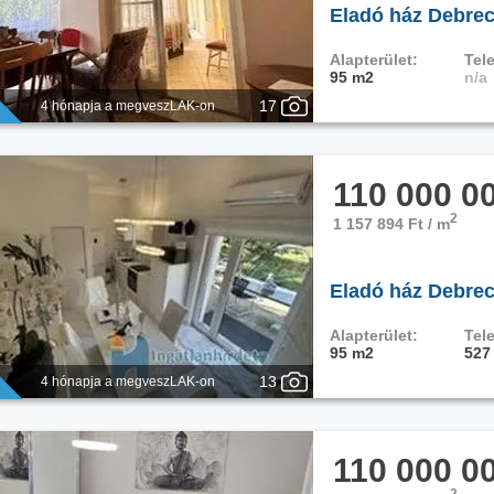
Eladó ház Debrec
Alapterület:
Tele
95 m2
n/a
17
4 hónapja a megveszLAK-on
110 000 0
2
1 157 894 Ft / m
Eladó ház Debrec
Alapterület:
Tele
95 m2
527
13
4 hónapja a megveszLAK-on
110 000 0
2