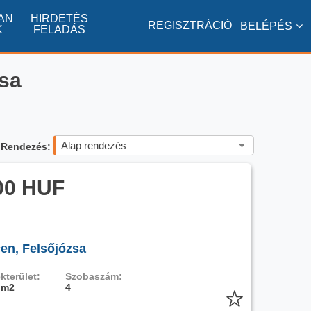
AN
HIRDETÉS
REGISZTRÁCIÓ
BELÉPÉS
K
FELADÁS
zsa
Alap rendezés
Rendezés:
00 HUF
en, Felsőjózsa
kterület:
Szobaszám:
 m2
4