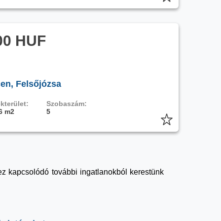
00 HUF
en, Felsőjózsa
kterület:
Szobaszám:
6 m2
5
shez kapcsolódó további ingatlanokból kerestünk