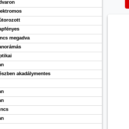
dvaron
lektromos
útorozott
apfényes
incs megadva
anorámás
ptikai
an
észben akadálymentes
an
an
incs
an