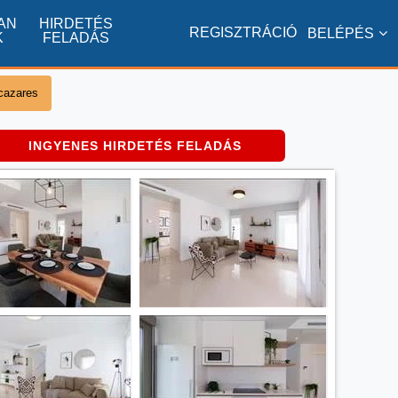
AN
HIRDETÉS
REGISZTRÁCIÓ
BELÉPÉS
K
FELADÁS
lcazares
INGYENES HIRDETÉS FELADÁS