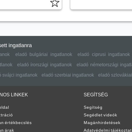
ett ingatlanra
lanok
eladó bulgáriai ingatlanok
eladó ciprusi ingatlanok
tlanok
eladó írországi ingatlanok
eladó németországi ingat
 svájci ingatlanok
eladó szerbiai ingatlanok
eladó szlovákiai
NOS LINKEK
SEGÍTSÉG
oldal
Segítség
tráció
Segédlet videók
an értékbecslés
Magánhirdetések
an árak
Adatvédelmi tájékozta