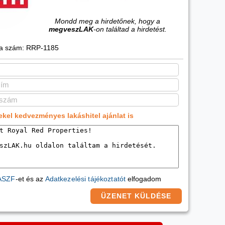
Mondd meg a hirdetőnek, hogy a
megveszLAK
-on találtad a hirdetést.
ia szám: RRP-1185
ekel kedvezményes lakáshitel ajánlat is
ASZF
-et és az
Adatkezelési tájékoztatót
elfogadom
ÜZENET KÜLDÉSE