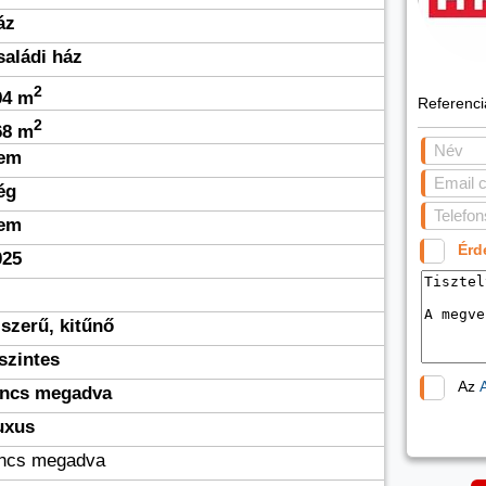
áz
saládi ház
2
94 m
Referenc
2
68 m
em
ég
em
Érd
025
jszerű, kitűnő
szintes
Az
incs megadva
uxus
incs megadva