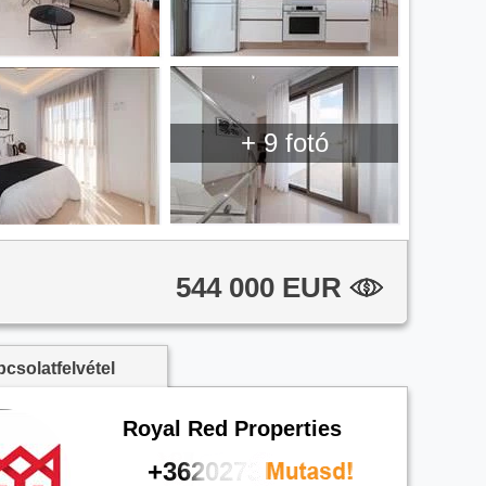
+ 9 fotó
544 000 EUR
csolatfelvétel
Royal Red Properties
+36202737253