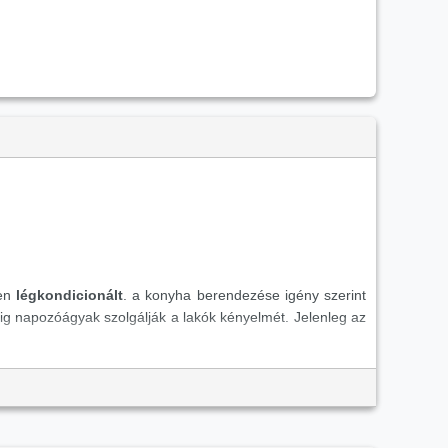
sen
légkondicionált
. a konyha berendezése igény szerint
g napozóágyak szolgálják a lakók kényelmét. Jelenleg az
a
strand
mindössze tíz percre, Alicante pedig 45 perc alatt