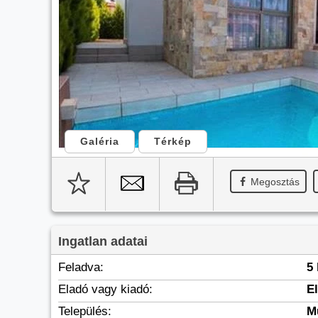
Galéria
Térkép
Megosztás
Ingatlan adatai
Feladva:
5
Eladó vagy kiadó:
E
Település:
M