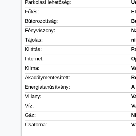
Parkolási lehetőség:
U
Fűtés:
E
Bútorozottság:
B
Fényviszony:
N
Tájolás:
n
Kilátás:
P
Internet:
O
Klíma:
V
Akadálymentesített:
R
Energiatanúsítvány:
A
Villany:
V
Víz:
V
Gáz:
N
Csatorna:
V