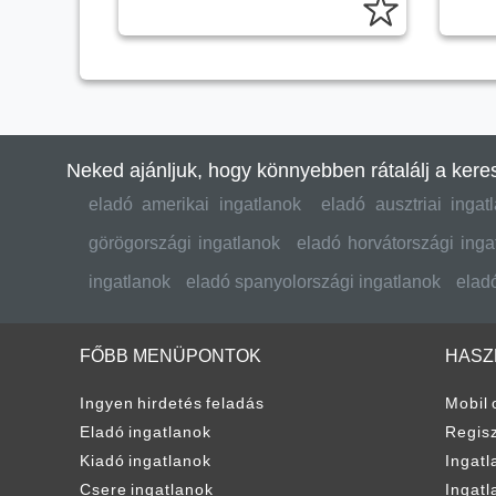
Neked ajánljuk, hogy könnyebben rátalálj a keres
eladó amerikai ingatlanok
eladó ausztriai ingat
görögországi ingatlanok
eladó horvátországi inga
ingatlanok
eladó spanyolországi ingatlanok
eladó
FŐBB MENÜPONTOK
HASZ
Ingyen hirdetés feladás
Mobil 
Eladó ingatlanok
Regisz
Kiadó ingatlanok
Ingatl
Csere ingatlanok
Ingatl