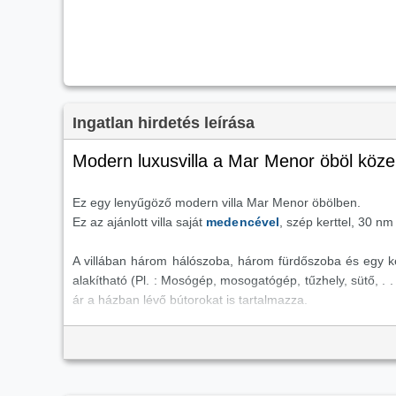
Ingatlan hirdetés leírása
Modern luxusvilla a Mar Menor öböl köz
Ez egy lenyűgöző modern villa Mar Menor öbölben.
Ez az ajánlott villa saját
medencével
, szép kerttel, 30 nm
A villában három hálószoba, három fürdőszoba és egy 
alakítható (Pl. : Mosógép, mosogatógép, tűzhely, sütő, . .
ár a házban lévő bútorokat is tartalmazza.
Minden fontos szolgáltatás - éttermek, bevásárlóközponto
elérhető autóval.