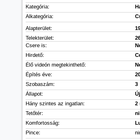
Kategória:
H
Alkategória:
C
Alapterület:
1
Telekterület:
2
Csere is:
N
Hirdető:
C
Élő videón megtekinthető:
N
Építés éve:
2
Szobaszám:
3
Állapot:
Ú
Hány szintes az ingatlan:
2 
Tetőtér:
n
Komfortosság:
L
Pince:
n