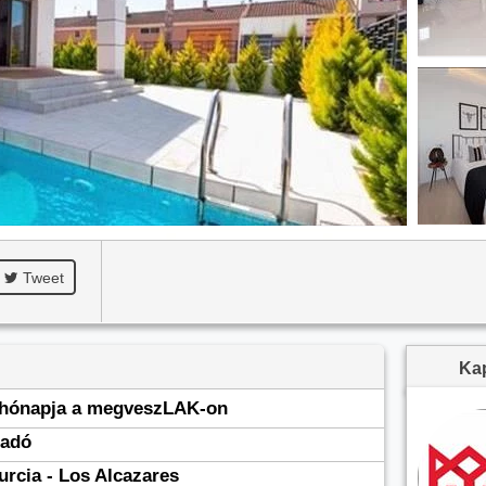
Tweet
Kap
 hónapja a megveszLAK-on
ladó
urcia - Los Alcazares