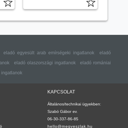
eladó egyesült arab emírségeki ingatlanok
eladó
lanok
eladó olaszországi ingatlanok
eladó romániai
 ingatlanok
KAPCSOLAT
Általános/technikai ügyekben:
Szabó Gábor ev.
06-30-337-86-85
tó
hello@megveszlak.hu