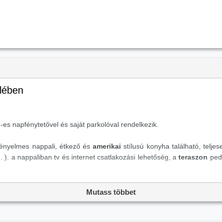
elében
 -es napfénytetővel és saját parkolóval rendelkezik.
kényelmes nappali, étkező és
amerikai
stílusú konyha található, telje
 . ). a nappaliban tv és internet csatlakozási lehetőség, a
teraszon
pedi
k, golfpályák, banki irodák - mindössze néhány percre található, míg 
Mutass többet